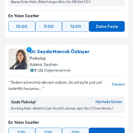
Beyaz Evler Mah. Bülent Angın Bulv. No:138 Kat:1 D:1
En Yakın Saatler
10:00
11:00
12:00
Daha Fazla
Dr. Seyda Mavruk Özbiçer
Psikoloji
Adana
, Seyhan
5
(
22
Değerlendirme)
Tedavi sürecimiz devam ediyor, bu süreçte çok yol
Devamı
katettik hocamız...
Sade Psikoloji
Haritada Göster
Kurtuluş Mah. Atatürk Cad. No:69 Lokman Apt. No:1 (Time Works )
En Yakın Saatler
8 Ağu
8 Ağu
8 Ağu