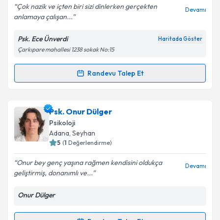
Çok nazik ve içten biri sizi dinlerken gerçekten
Devamı
anlamaya çalışan...
Psk. Ece Ünverdi
Haritada Göster
Kişisel verilerimin işlenmesine ilişkin
Aydınlatma
Çarkıpare mahallesi 1238 sokak No:15
Metni
'ni okudum ve kişisel verilerimin belirtilen
kapsamda işlenmesini kabul ediyorum.
Randevu Talep Et
Randevu Takvimi Talebi
Takvim Talebini Gönder
Psk. Ece Ünverdi
için randevu takvimi talebi
Psk. Onur Dülger
oluşturun. Size bu uzmandan randevu almanız için bir
Psikoloji
takvim hazırlandığında e-posta ile bilgilendireceğiz.
Adana
, Seyhan
5
(
1
Değerlendirme)
E-posta Adresiniz
Onur bey genç yaşına rağmen kendisini oldukça
Devamı
geliştirmiş, donanımlı ve...
Onur Dülger
Kişisel verilerimin işlenmesine ilişkin
Aydınlatma
Metni
'ni okudum ve kişisel verilerimin belirtilen
kapsamda işlenmesini kabul ediyorum.