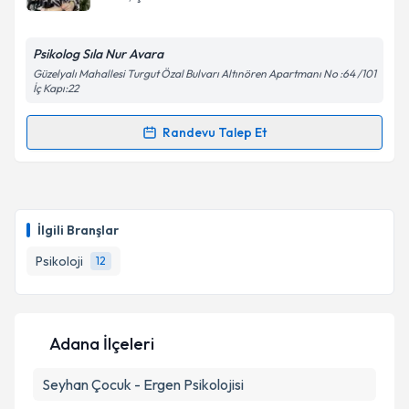
E-posta Adresiniz
Psikolog Sıla Nur Avara
Güzelyalı Mahallesi Turgut Özal Bulvarı Altınören Apartmanı No :64 /101
İç Kapı:22
Kişisel verilerimin işlenmesine ilişkin
Aydınlatma
Randevu Talep Et
Metni
'ni okudum ve kişisel verilerimin belirtilen
Randevu Takvimi Talebi
kapsamda işlenmesini kabul ediyorum.
Psk. Sıla Nur Avara
için randevu takvimi talebi
Takvim Talebini Gönder
oluşturun. Size bu uzmandan randevu almanız için bir
İlgili Branşlar
takvim hazırlandığında e-posta ile bilgilendireceğiz.
Psikoloji
12
E-posta Adresiniz
Adana İlçeleri
Kişisel verilerimin işlenmesine ilişkin
Aydınlatma
Seyhan
Metni
Çocuk - Ergen Psikolojisi
'ni okudum ve kişisel verilerimin belirtilen
kapsamda işlenmesini kabul ediyorum.