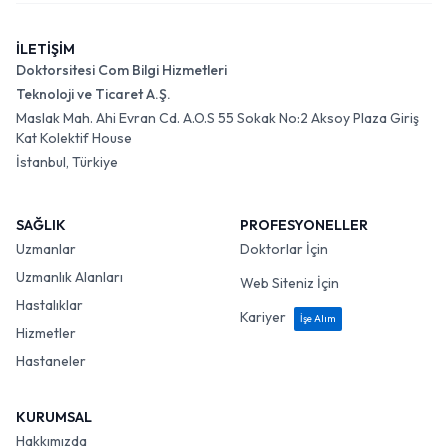
İLETİŞİM
Doktorsitesi Com Bilgi Hizmetleri
Teknoloji ve Ticaret A.Ş.
Maslak Mah. Ahi Evran Cd. A.O.S 55 Sokak No:2 Aksoy Plaza Giriş
Kat Kolektif House
İstanbul, Türkiye
SAĞLIK
PROFESYONELLER
Uzmanlar
Doktorlar İçin
Uzmanlık Alanları
Web Siteniz İçin
Hastalıklar
Kariyer
İşe Alım
Hizmetler
Hastaneler
KURUMSAL
Hakkımızda