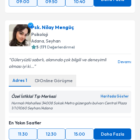
09:00
09:50
10:40
Psk. Nilay Mengüç
Psikoloji
Adana
, Seyhan
5
(
171
Değerlendirme)
Güleryüzlü sabırlı, alanında çok bilgili ve deneyimli
Devamı
olması iyi ki...
Adres
1
Online Görüşme
Özel İstiklal Tıp Merkezi
Haritada Göster
Hurmalı Mahallesi 34008 Sokak Metro güzergahı bulvarı Central Plaza
1/1 01060 Seyhan/Adana
En Yakın Saatler
11:30
12:30
15:00
Daha Fazla