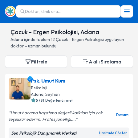
Doktor, klinik ara...
Çocuk - Ergen Psikolojisi, Adana
Adana
içinde toplam
12
Çocuk - Ergen Psikolojisi
uygulayan
doktor - uzman bulundu
Filtrele
Akıllı Sıralama
Psk. Umut Kum
Psikoloji
Adana
, Seyhan
5
(
81
Değerlendirme)
Umut hocama hayatıma değerli katkıları için çok
Devamı
teşekkür ederim. Profesyonelliği,...
Sun Psikolojik Danışmanlık Merkezi
Haritada Göster