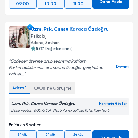
Daha Fazla
09:00
10:00
11:00
Uzm. Psk. Cansu Karaca Özdoğru
Psikoloji
Adana
, Seyhan
5
(
17
Değerlendirme)
Özdeğer üzerine grup seansına katıldım.
Devamı
Farkımdalıklarımın artmasına özdeğer gelişimime
katkısı...
Adres
1
Online Görüşme
Uzm. Psk. Cansu Karaca Özdoğru
Haritada Göster
Döşeme Mah. 60075 Sok. No: 6 Panora Plaza K:1 İç Kapı No:6
En Yakın Saatler
24 Ağu
24 Ağu
24 Ağu
Daha Fazla