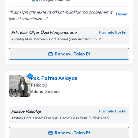
E-posta Adresiniz
Kızım için gitmekteyiz dikkat /odaklanma problemimiz
Devamı
için .ci seansimiza...
Psk. Eser Ölçer Özel Muayenehane
Haritada Göster
Kurtuluş Mah. Karaisalı Cad. Ahmet Şanlı Apt. Kat: 2 D: 2
Kişisel verilerimin işlenmesine ilişkin
Aydınlatma
Metni
'ni okudum ve kişisel verilerimin belirtilen
kapsamda işlenmesini kabul ediyorum.
Randevu Talep Et
Randevu Takvimi Talebi
Takvim Talebini Gönder
Psk. Eser Ölçer
için randevu takvimi talebi oluşturun.
Psk. Fatma Avlayan
Size bu uzmandan randevu almanız için bir takvim
Psikoloji
hazırlandığında e-posta ile bilgilendireceğiz.
Adana
, Seyhan
E-posta Adresiniz
Paksoy Psikoloji
Haritada Göster
Atatürk Cad . Ethem Ekin Sok . Cemal Paşa Mah. E-Blok Kat:5
Kişisel verilerimin işlenmesine ilişkin
Aydınlatma
Randevu Talep Et
Randevu Takvimi Talebi