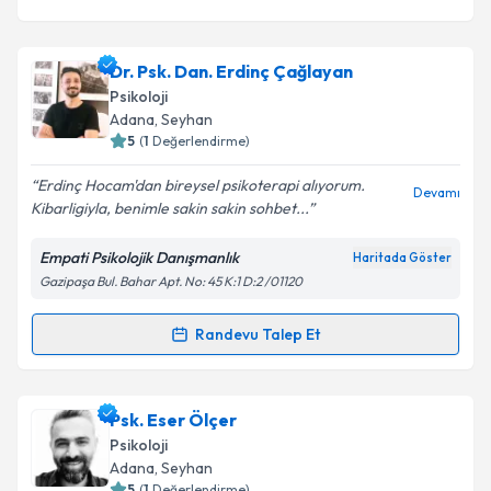
Dr. Psk. Dan. Erdinç Çağlayan
Psikoloji
Adana
, Seyhan
5
(
1
Değerlendirme)
Erdinç Hocam'dan bireysel psikoterapi alıyorum.
Devamı
Kibarligiyla, benimle sakin sakin sohbet...
Empati Psikolojik Danışmanlık
Haritada Göster
Gazipaşa Bul. Bahar Apt. No: 45 K:1 D:2 /01120
Randevu Talep Et
Randevu Takvimi Talebi
Dr. Psk. Dan. Erdinç Çağlayan
için randevu takvimi
Psk. Eser Ölçer
talebi oluşturun. Size bu uzmandan randevu almanız
Psikoloji
için bir takvim hazırlandığında e-posta ile
Adana
, Seyhan
bilgilendireceğiz.
5
(
1
Değerlendirme)