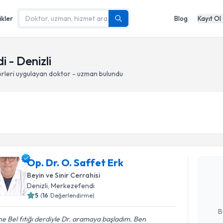
ikler
Blog
Kayıt Ol
 - Denizli
rleri
uygulayan doktor - uzman bulundu
Randevu T
Op. Dr. O.
Op. Dr. O. Saffet Erk
bu uzmandan
Beyin ve Sinir Cerrahisi
posta ile bi
Denizli
, Merkezefendi
5
(
16
Değerlendirme)
E-posta Ad
B
e Bel fıtığı derdiyle Dr. aramaya başladım. Ben