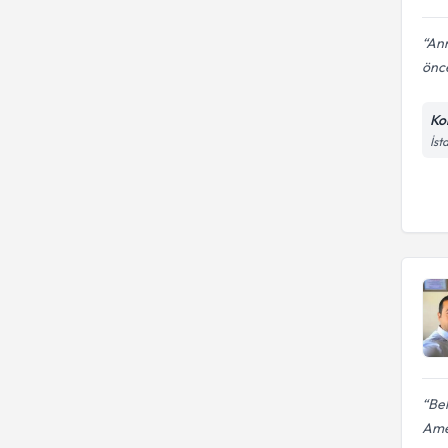
Ann
önce
Ko
İst
Bel
Amel