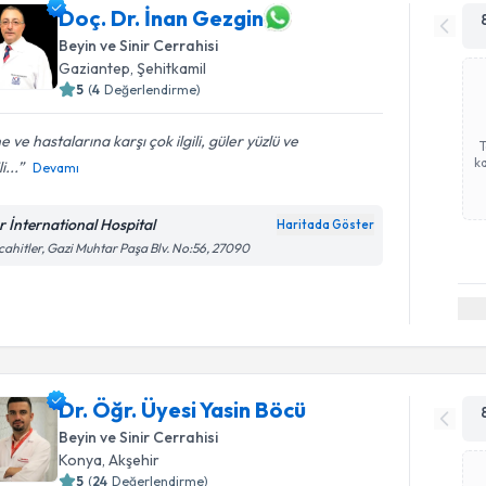
Doç. Dr. İnan Gezgin
Beyin ve Sinir Cerrahisi
Gaziantep
, Şehitkamil
5
(
4
Değerlendirme)
ne ve hastalarına karşı çok ilgili, güler yüzlü ve
ka
i...
Devamı
r İnternational Hospital
Haritada Göster
ahitler, Gazi Muhtar Paşa Blv. No:56, 27090
Dr. Öğr. Üyesi Yasin Böcü
Beyin ve Sinir Cerrahisi
Konya
, Akşehir
5
(
24
Değerlendirme)