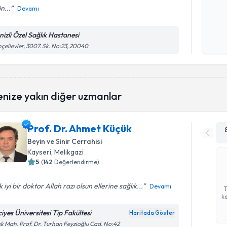
n...
Devamı
Kişisel
okudum
nizli Özel Sağlık Hastanesi
işlenm
çelievler, 3007. Sk. No:23, 20040
enize yakın diğer uzmanlar
Prof. Dr. Ahmet Küçük
Beyin ve Sinir Cerrahisi
Kayseri
, Melikgazi
5
(
142
Değerlendirme)
 iyi bir doktor Allah razı olsun ellerine sağlık...
Devamı
ka
iyes Üniversitesi Tip Fakültesi
Haritada Göster
k Mah. Prof. Dr. Turhan Feyzioğlu Cad. No:42