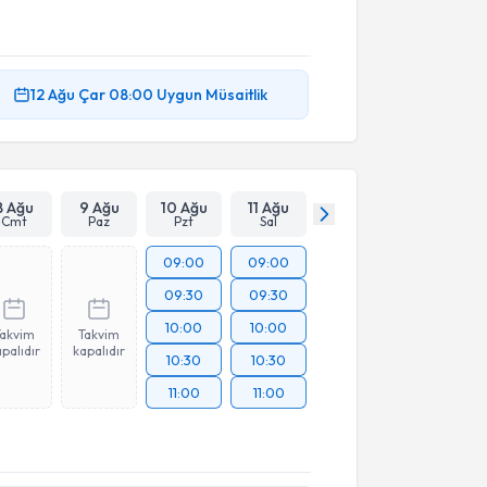
12 Ağu
Çar
08:00
Uygun Müsaitlik
8 Ağu
9 Ağu
10 Ağu
11 Ağu
Cmt
Paz
Pzt
Sal
09:00
09:00
09:30
09:30
10:00
10:00
Takvim
Takvim
palıdır
kapalıdır
10:30
10:30
11:00
11:00