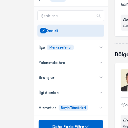
bütü
De
Bah
Denizli
İlçe
Merkezefendi
Bölg
Yakınımda Ara
Branşlar
Konumuma yakın uzmanları
Merkezefendi
göster
İlgi Alanları
Çok
Hizmetler
Beyin Tümörleri
Beyin ve Sinir Cerrahisi
Erc
Mezuniyet
Anevrizma Ve Avm Tedavisi
Daha Fazla Filtre
Köş