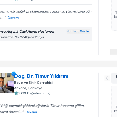
em aydır sağlık probleminden fazlasıyla şikayetçiydi gün
ka
...
Devamı
nya Akşehir Özel Hayat Hastanesi
Haritada Göster
asyon Cad. No:119 Akşehir Konya
Doç. Dr. Timur Yıldırım
Beyin ve Sinir Cerrahisi
Ankara
, Çankaya
5
(
29
Değerlendirme)
 fıtığı kaynaklı şiddetli ağrılarla Timur hocama gittim.
ka
iyat öncesi...
Devamı