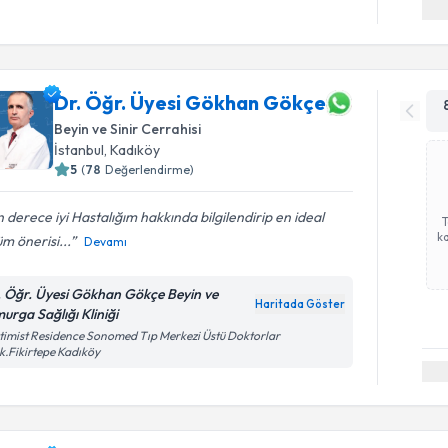
Dr. Öğr. Üyesi Gökhan Gökçe
Beyin ve Sinir Cerrahisi
İstanbul
, Kadıköy
5
(
78
Değerlendirme)
 derece iyi Hastalığım hakkında bilgilendirip en ideal
ka
m önerisi...
Devamı
. Öğr. Üyesi Gökhan Gökçe Beyin ve
Haritada Göster
urga Sağlığı Kliniği
imist Residence Sonomed Tıp Merkezi Üstü Doktorlar
k.Fikirtepe Kadıköy