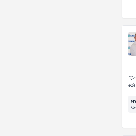
Çok
ede
WM
Kır