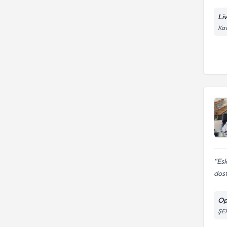
Li
Kav
Esk
dostl
Op
ŞE