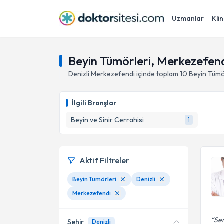
Uzmanlar
Klin
Beyin Tümörleri, Merkezefendi
Denizli
Merkezefendi
içinde toplam
10
Beyin Tümö
İlgili Branşlar
Beyin ve Sinir Cerrahisi
1
Aktif Filtreler
Beyin Tümörleri
Denizli
Merkezefendi
Sen
Şehir
Denizli