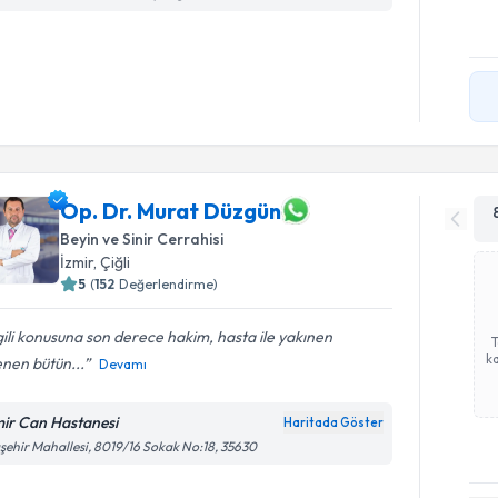
Op. Dr. Murat Düzgün
Beyin ve Sinir Cerrahisi
İzmir
, Çiğli
5
(
152
Değerlendirme)
gili konusuna son derece hakim, hasta ile yakınen
ka
lenen bütün...
Devamı
mir Can Hastanesi
Haritada Göster
şehir Mahallesi, 8019/16 Sokak No:18, 35630