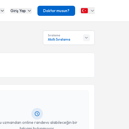
Giriş Yap
Doktor musun?
Sıralama
Akıllı Sıralama
akvimi Talebi
 Saffet Erk
için randevu takvimi talebi oluşturun. Size
 randevu almanız için bir takvim hazırlandığında e-
lgilendireceğiz.
resiniz
u uzmandan online randevu alabileceğin bir
takvimi bulunmuyor.