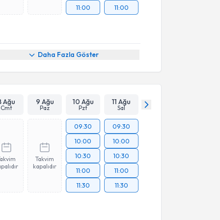
11:00
11:00
Daha Fazla Göster
8 Ağu
9 Ağu
10 Ağu
11 Ağu
Cmt
Paz
Pzt
Sal
09:30
09:30
10:00
10:00
10:30
10:30
Takvim
Takvim
palıdır
kapalıdır
11:00
11:00
11:30
11:30