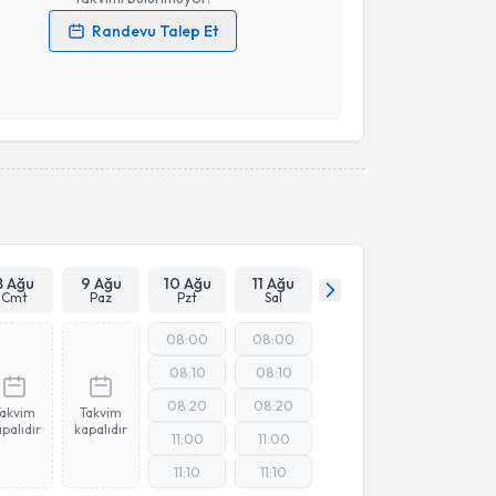
Randevu Talep Et
 verilerimin işlenmesine ilişkin
Aydınlatma Metni
'ni
 ve kişisel verilerimin belirtilen kapsamda
esini kabul ediyorum.
Takvim Talebini Gönder
8 Ağu
9 Ağu
10 Ağu
11 Ağu
Cmt
Paz
Pzt
Sal
08:00
08:00
08:10
08:10
08:20
08:20
Takvim
Takvim
palıdır
kapalıdır
11:00
11:00
11:10
11:10