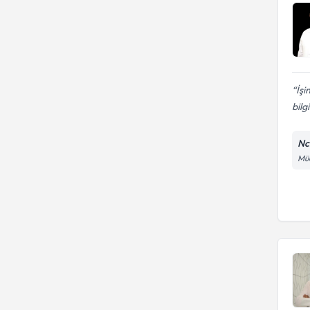
İşi
bilgil
Nc
Müc