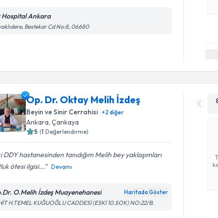
v Hospital Ankara
aklıdere, Bestekar Cd No:8, 06680
Op. Dr. Oktay Melih İzdeş
Beyin ve Sinir Cerrahisi
+
2
diğer
Ankara
, Çankaya
5
(
1
Değerlendirme)
i DDY hastanesinden tanıdığım Melih bey yaklaşımları
ka
uk ötesi ilgisi...
Devamı
.Dr. O.Melih İzdeş Muayenehanesi
Haritada Göster
HİT H.TEMEL KUĞUOĞLU CADDESİ (ESKİ 10.SOK) NO:22/B.