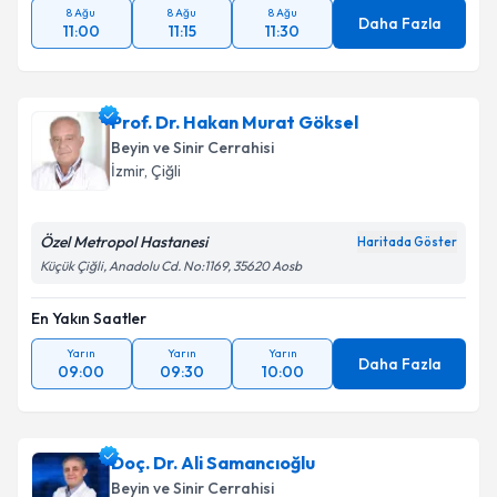
8 Ağu
8 Ağu
8 Ağu
Daha Fazla
11:00
11:15
11:30
Prof. Dr. Hakan Murat Göksel
Beyin ve Sinir Cerrahisi
İzmir
, Çiğli
Özel Metropol Hastanesi
Haritada Göster
Küçük Çiğli, Anadolu Cd. No:1169, 35620 Aosb
En Yakın Saatler
Yarın
Yarın
Yarın
Daha Fazla
09:00
09:30
10:00
Doç. Dr. Ali Samancıoğlu
Beyin ve Sinir Cerrahisi