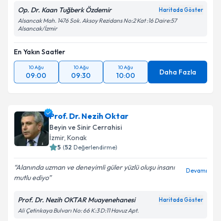
Op. Dr. Kaan Tuğberk Özdemir
Haritada Göster
Alsancak Mah. 1476 Sok. Aksoy Rezidans No:2 Kat :16 Daire:57
Alsancak/İzmir
En Yakın Saatler
10 Ağu
10 Ağu
10 Ağu
Daha Fazla
09:00
09:30
10:00
Prof. Dr. Nezih Oktar
Beyin ve Sinir Cerrahisi
İzmir
, Konak
5
(
52
Değerlendirme)
Alanında uzman ve deneyimli güler yüzlü oluşu insanı
Devamı
mutlu ediyo
Prof. Dr. Nezih OKTAR Muayenehanesi
Haritada Göster
Ali Çetinkaya Bulvarı No: 66 K:3 D:11 Havuz Apt.