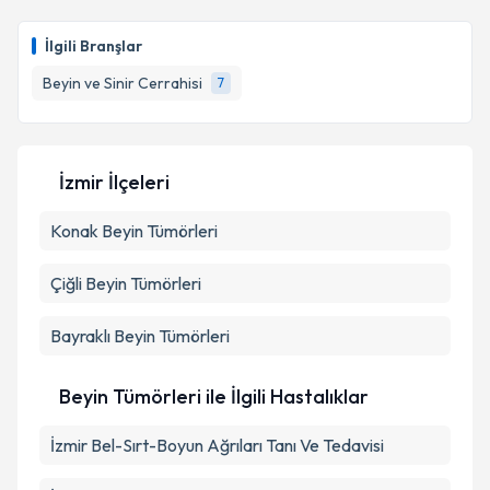
Op. Dr. Hakan Sinan Yılmaz
için randevu takvimi
talebi oluşturun. Size bu uzmandan randevu almanız
İlgili Branşlar
için bir takvim hazırlandığında e-posta ile
bilgilendireceğiz.
Beyin ve Sinir Cerrahisi
7
E-posta Adresiniz
İzmir İlçeleri
Konak
Beyin Tümörleri
Kişisel verilerimin işlenmesine ilişkin
Aydınlatma
Metni
'ni okudum ve kişisel verilerimin belirtilen
kapsamda işlenmesini kabul ediyorum.
Çiğli
Beyin Tümörleri
Bayraklı
Beyin Tümörleri
Takvim Talebini Gönder
Beyin Tümörleri ile İlgili Hastalıklar
İzmir Bel-Sırt-Boyun Ağrıları Tanı Ve Tedavisi