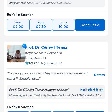
Ataşehir Mahallesi, 8019/16 Sokak No:18, 35630
En Yakın Saatler
Yarın
Yarın
Yarın
Daha Fazla
09:00
09:30
10:00
Prof. Dr. Cüneyt Temiz
Beyin ve Sinir Cerrahisi
İzmir
, Bayraklı
4.9
(
27
Değerlendirme)
Dr bey yıl önce annemi beyin tümöründen ameliyat
Devamı
etmişti. Şimdilerde...
Prof. Dr. Cüneyt Temiz Muayenehanesi
Haritada Göster
Mansuroğlu, Lider Centrio İş Merkezi, 1593/1. Sk. No:4 B Blok Kat:7 D:69,
En Yakın Saatler