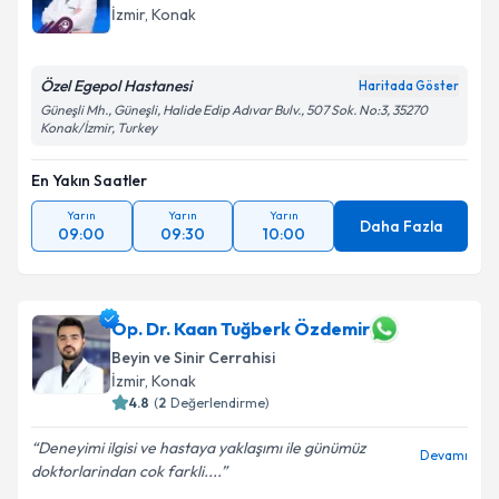
İzmir
, Konak
Özel Egepol Hastanesi
Haritada Göster
Güneşli Mh., Güneşli, Halide Edip Adıvar Bulv., 507 Sok. No:3, 35270
Konak/İzmir, Turkey
En Yakın Saatler
Yarın
Yarın
Yarın
Daha Fazla
09:00
09:30
10:00
Op. Dr. Kaan Tuğberk Özdemir
Beyin ve Sinir Cerrahisi
İzmir
, Konak
4.8
(
2
Değerlendirme)
Deneyimi ilgisi ve hastaya yaklaşımı ile günümüz
Devamı
doktorlarindan cok farkli....