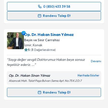
0 (850) 433 39 58
Randevu Takvimi Talebi
Randevu Talep Et
Prof. Dr. Nezih Oktar
için randevu takvimi talebi
oluşturun. Size bu uzmandan randevu almanız için bir
Op. Dr. Hakan Sinan Yılmaz
takvim hazırlandığında e-posta ile bilgilendireceğiz.
Beyin ve Sinir Cerrahisi
E-posta Adresiniz
İzmir
, Konak
5
(
3
Değerlendirme)
Saygı değer sevgili Doktorumuz Hakan beye sonsuz
Devamı
teşekkür ederiz. ...
Kişisel verilerimin işlenmesine ilişkin
Aydınlatma
Metni
'ni okudum ve kişisel verilerimin belirtilen
Op. Dr. Hakan Sinan Yılmaz
Haritada Göster
kapsamda işlenmesini kabul ediyorum.
Alsancak Mah. Talat Paşa Bulvarı Sema Apt. No:75 K:2 D:7
Takvim Talebini Gönder
Randevu Talep Et
Randevu Takvimi Talebi