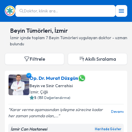
Doktor, klinik ara...
Beyin Tümörleri, İzmir
İzmir
içinde toplam
7
Beyin Tümörleri
uygulayan doktor - uzman
bulundu
Filtrele
Akıllı Sıralama
Op. Dr. Murat Düzgün
Beyin ve Sinir Cerrahisi
İzmir
, Çiğli
5
(
151
Değerlendirme)
Karar verme aşamasından iyileşme sürecine kadar
Devamı
her zaman yanımda olan,...
İzmir Can Hastanesi
Haritada Göster