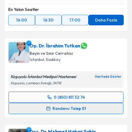
En Yakın Saatler
16:00
16:30
17:00
Daha Fazla
Op. Dr. İbrahim Tutkan
Beyin ve Sinir Cerrahisi
İstanbul
, Kadıköy
Koşuyolu İstanbul Medipol Hastanesi
Haritada Göster
Koşuyolu, Lambacı Sokağı, 34718
0 (850) 811 32 74
Randevu Takvimi Talebi
Randevu Talep Et
Op. Dr. İbrahim Tutkan
için randevu takvimi talebi
oluşturun. Size bu uzmandan randevu almanız için bir
Doç. Dr. Mehmet Hakan Şahin
takvim hazırlandığında e-posta ile bilgilendireceğiz.