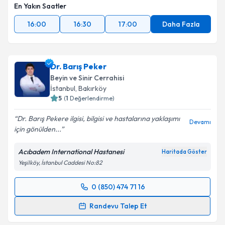
En Yakın Saatler
16:00
16:30
17:00
Daha Fazla
Dr. Barış Peker
Beyin ve Sinir Cerrahisi
İstanbul
, Bakırköy
5
(
1
Değerlendirme)
Dr. Barış Pekere ilgisi, bilgisi ve hastalarına yaklaşımı
Devamı
için gönülden...
Acıbadem International Hastanesi
Haritada Göster
Yeşilköy, İstanbul Caddesi No:82
0 (850) 474 71 16
Randevu Takvimi Talebi
Randevu Talep Et