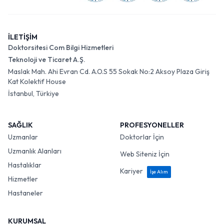
İLETİŞİM
Doktorsitesi Com Bilgi Hizmetleri
Teknoloji ve Ticaret A.Ş.
Maslak Mah. Ahi Evran Cd. A.O.S 55 Sokak No:2 Aksoy Plaza Giriş
Kat Kolektif House
İstanbul, Türkiye
SAĞLIK
PROFESYONELLER
Uzmanlar
Doktorlar İçin
Uzmanlık Alanları
Web Siteniz İçin
Hastalıklar
Kariyer
İşe Alım
Hizmetler
Hastaneler
KURUMSAL