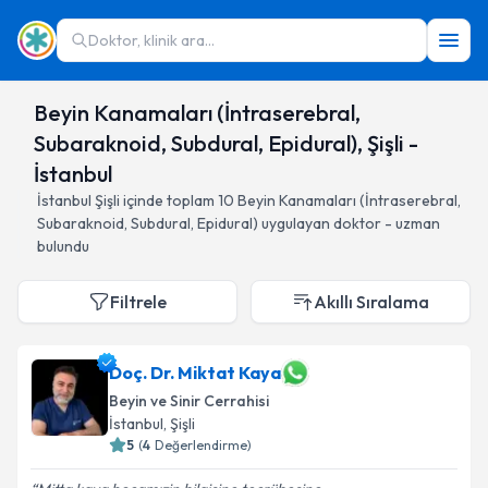
Doktor, klinik ara...
Beyin Kanamaları (İntraserebral,
Subaraknoid, Subdural, Epidural), Şişli -
İstanbul
İstanbul
Şişli
içinde toplam
10
Beyin Kanamaları (İntraserebral,
Subaraknoid, Subdural, Epidural)
uygulayan doktor - uzman
bulundu
Filtrele
Akıllı Sıralama
Doç. Dr. Miktat Kaya
Beyin ve Sinir Cerrahisi
İstanbul
, Şişli
5
(
4
Değerlendirme)