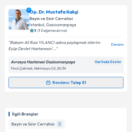
Dr. Barış Peker
için randevu takvimi talebi oluşturun.
Size bu uzmandan randevu almanız için bir takvim
Op. Dr. Mustafa Kakşi
hazırlandığında e-posta ile bilgilendireceğiz.
Beyin ve Sinir Cerrahisi
E-posta Adresiniz
İstanbul
, Gaziosmanpaşa
5
(
1
Değerlendirme)
Babam Ali Rıza YILANCI adına paylaşmak isterim.
Devamı
Eyüp Devlet Hastanesin‘...
Kişisel verilerimin işlenmesine ilişkin
Aydınlatma
Metni
'ni okudum ve kişisel verilerimin belirtilen
Avrasya Hastanesi Gaziosmanpaşa
Haritada Göster
kapsamda işlenmesini kabul ediyorum.
Fevzi Çakmak, Hekimsuyu Cd. 26/34
Takvim Talebini Gönder
Randevu Talep Et
Randevu Takvimi Talebi
Op. Dr. Mustafa Kakşi
için randevu takvimi talebi
oluşturun. Size bu uzmandan randevu almanız için bir
İlgili Branşlar
takvim hazırlandığında e-posta ile bilgilendireceğiz.
Beyin ve Sinir Cerrahisi
2
E-posta Adresiniz