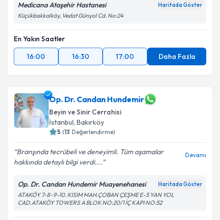
Medicana Ataşehir Hastanesi
Haritada Göster
Küçükbakkalköy, Vedat Günyol Cd. No:24
En Yakın Saatler
16:00
16:30
17:00
Daha Fazla
Op. Dr. Candan Hundemir
Beyin ve Sinir Cerrahisi
İstanbul
, Bakırköy
5
(
13
Değerlendirme)
Branşında tecrübeli ve deneyimli. Tüm aşamalar
Devamı
hakkında detaylı bilgi verdi....
Op. Dr. Candan Hundemir Muayenehanesi
Haritada Göster
ATAKÖY 7-8-9-10. KISIM MAH.ÇOBAN ÇEŞME E-5 YAN YOL
CAD.ATAKÖY TOWERS A BLOK NO:20/1 İÇ KAPI NO:52