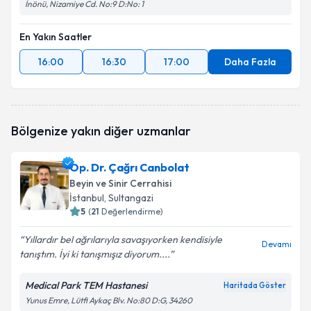
İnönü, Nizamiye Cd. No:9 D:No: 1
En Yakın Saatler
16:00
16:30
17:00
Daha Fazla
Bölgenize yakın diğer uzmanlar
Op. Dr. Çağrı Canbolat
Beyin ve Sinir Cerrahisi
İstanbul
, Sultangazi
5
(
21
Değerlendirme)
Yıllardır bel ağrılarıyla savaşıyorken kendisiyle
Devamı
tanıştım. İyi ki tanışmışız diyorum....
Medical Park TEM Hastanesi
Haritada Göster
Yunus Emre, Lütfi Aykaç Blv. No:80 D:G, 34260