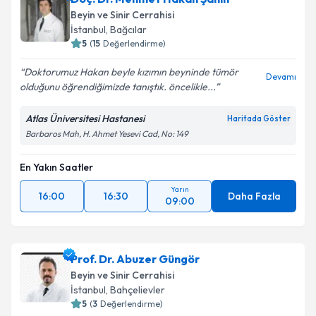
Beyin ve Sinir Cerrahisi
E-posta Adresiniz
İstanbul
, Bağcılar
5
(
15
Değerlendirme)
Doktorumuz Hakan beyle kızımın beyninde tümör
Devamı
olduğunu öğrendiğimizde tanıştık. öncelikle...
Kişisel verilerimin işlenmesine ilişkin
Aydınlatma
Metni
'ni okudum ve kişisel verilerimin belirtilen
Atlas Üniversitesi Hastanesi
Haritada Göster
kapsamda işlenmesini kabul ediyorum.
Barbaros Mah, H. Ahmet Yesevi Cad, No: 149
En Yakın Saatler
Takvim Talebini Gönder
Yarın
16:00
16:30
Daha Fazla
09:00
Prof. Dr. Abuzer Güngör
Beyin ve Sinir Cerrahisi
İstanbul
, Bahçelievler
5
(
3
Değerlendirme)