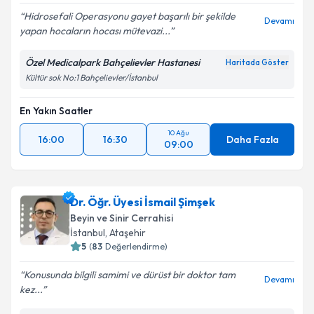
Hidrosefali Operasyonu gayet başarılı bir şekilde
Devamı
yapan hocaların hocası mütevazi...
Özel Medicalpark Bahçelievler Hastanesi
Haritada Göster
Kültür sok No:1 Bahçelievler/İstanbul
En Yakın Saatler
10 Ağu
16:00
16:30
Daha Fazla
09:00
Dr. Öğr. Üyesi İsmail Şimşek
Beyin ve Sinir Cerrahisi
İstanbul
, Ataşehir
5
(
83
Değerlendirme)
Konusunda bilgili samimi ve dürüst bir doktor tam
Devamı
kez...