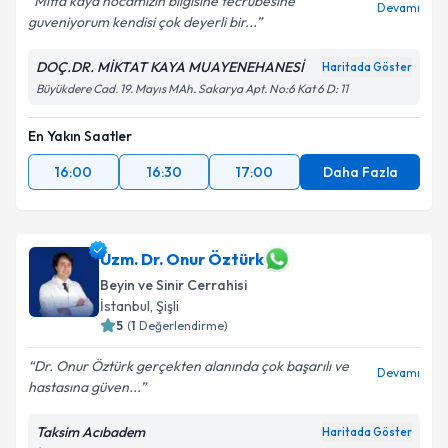
Mitta kaya hocamızin bilgisine tecrübesine
Devamı
guveniyorum kendisi çok deyerli bir...
DOÇ.DR. MİKTAT KAYA MUAYENEHANESİ
Haritada Göster
Büyükdere Cad. 19. Mayıs MAh. Sakarya Apt. No:6 Kat 6 D: 11
En Yakın Saatler
16:00
16:30
17:00
Daha Fazla
Uzm. Dr. Onur Öztürk
Beyin ve Sinir Cerrahisi
İstanbul
, Şişli
5
(
1
Değerlendirme)
Dr. Onur Öztürk gerçekten alanında çok başarılı ve
Devamı
hastasına güven...
Taksim Acıbadem
Haritada Göster