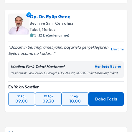
Takvim Talebini Gönder
Op. Dr. Ahmet Karkucak
için randevu takvimi talebi
Op. Dr. Eyüp Genç
oluşturun. Size bu uzmandan randevu almanız için bir
Beyin ve Sinir Cerrahisi
takvim hazırlandığında e-posta ile bilgilendireceğiz.
Tokat
, Merkez
5
(
12
Değerlendirme)
E-posta Adresiniz
Babamın bel fıtığı ameliyatını başarıyla gerçekleştiren
Devamı
Eyüp hocama ne kadar...
Medical Park Tokat Hastanesi
Haritada Göster
Kişisel verilerimin işlenmesine ilişkin
Aydınlatma
Yeşilırmak, Vali Zekai Gümüşdiş Blv. No:29, 60230 Tokat Merkez/Tokat
Metni
'ni okudum ve kişisel verilerimin belirtilen
kapsamda işlenmesini kabul ediyorum.
En Yakın Saatler
10 Ağu
10 Ağu
10 Ağu
Takvim Talebini Gönder
Daha Fazla
09:00
09:30
10:00