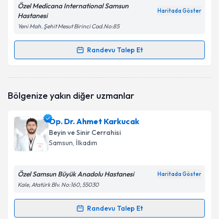
Özel Medicana International Samsun
Haritada Göster
Hastanesi
Yeni Mah. Şehit Mesut Birinci Cad.No:85
Randevu Talep Et
Randevu Takvimi Talebi
Prof. Dr. Enis Kuruoğlu
için randevu takvimi talebi
Bölgenize yakın diğer uzmanlar
oluşturun. Size bu uzmandan randevu almanız için bir
takvim hazırlandığında e-posta ile bilgilendireceğiz.
Op. Dr. Ahmet Karkucak
E-posta Adresiniz
Beyin ve Sinir Cerrahisi
Samsun
, İlkadım
Özel Samsun Büyük Anadolu Hastanesi
Kişisel verilerimin işlenmesine ilişkin
Aydınlatma
Haritada Göster
Metni
'ni okudum ve kişisel verilerimin belirtilen
Kale, Atatürk Blv. No:160, 55030
kapsamda işlenmesini kabul ediyorum.
Randevu Talep Et
Randevu Takvimi Talebi