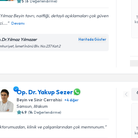
5
(
6
Değerlendirme)
Yılmaz Beyin tavrı, naifliği, detaylı açıklamaları çok güven
ka
i....
Devamı
.Dr.Yılmaz Yılmazer
Haritada Göster
huriyet, İsmet İnönü Blv. No:237 Kat:2
Op. Dr. Yakup Sezer
Beyin ve Sinir Cerrahisi
+
4
diğer
Samsun
,
Atakum
4.9
(
14
Değerlendirme)
ktorumuzdan, klinik ve çalışanlarından çok memnunum.
ka