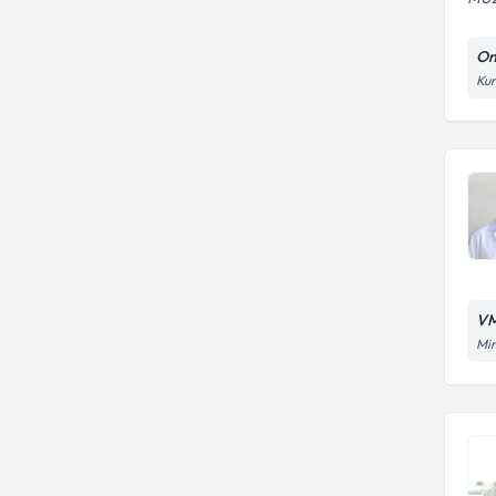
On
Kur
VM
Mim