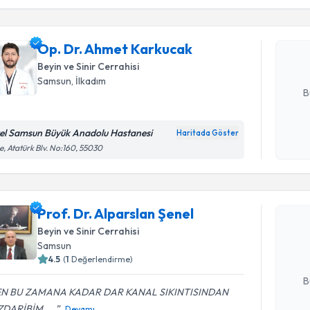
Op. Dr. A
Size bu uzm
Op. Dr. Ahmet Karkucak
hazırlandığ
Beyin ve Sinir Cerrahisi
E-posta Ad
Samsun
,
İlkadım
B
el Samsun Büyük Anadolu Hastanesi
Haritada Göster
Kişisel
e, Atatürk Blv. No:160, 55030
okudum
Randevu T
işlenm
Prof. Dr. 
Prof. Dr. Alparslan Şenel
Size bu uzm
Beyin ve Sinir Cerrahisi
hazırlandığ
Samsun
4.5
(
1
Değerlendirme)
E-posta Ad
B
N BU ZAMANA KADAR DAR KANAL SIKINTISINDAN
DARİBİM. ...
Devamı