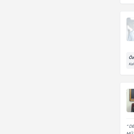
Öz
Kal
DE
MÜZ