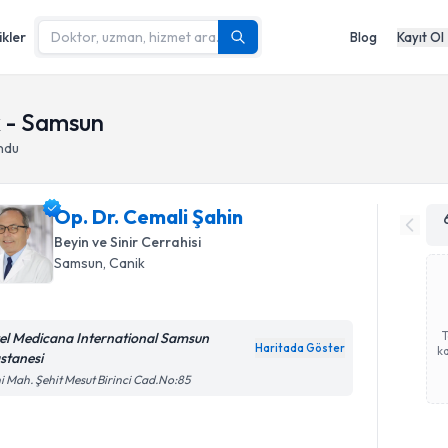
ikler
Blog
Kayıt Ol
ik - Samsun
ndu
Op. Dr. Cemali Şahin
Beyin ve Sinir Cerrahisi
Samsun
,
Canik
el Medicana International Samsun
Haritada Göster
ka
stanesi
i Mah. Şehit Mesut Birinci Cad.No:85