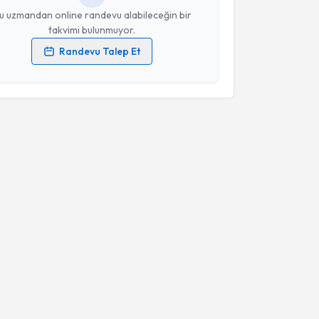
u uzmandan online randevu alabileceğin bir
takvimi bulunmuyor.
Randevu Talep Et
 verilerimin işlenmesine ilişkin
Aydınlatma Metni
'ni
 ve kişisel verilerimin belirtilen kapsamda
esini kabul ediyorum.
Takvim Talebini Gönder