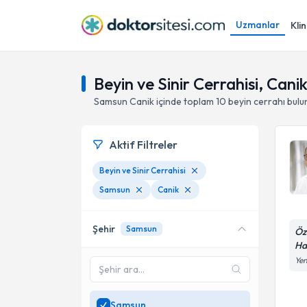
Uzmanlar
Klin
Beyin ve Sinir Cerrahisi, Can
Samsun
Canik
içinde toplam
10
beyin cerrahı
bulu
Aktif Filtreler
Beyin ve Sinir Cerrahisi
Samsun
Canik
Şehir
Samsun
Öz
Ha
Yen
Samsun