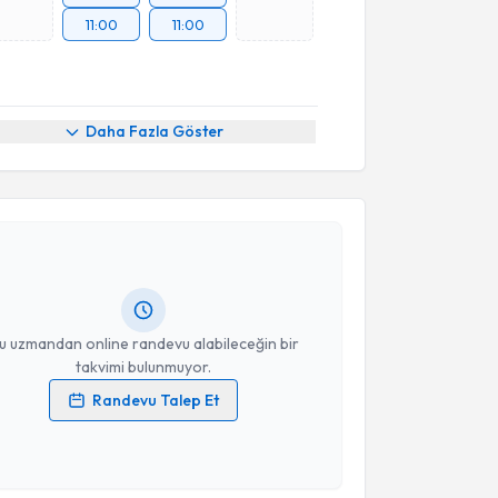
11:00
11:00
Daha Fazla Göster
akvimi Talebi
i Kemal Ulaş
için randevu takvimi talebi oluşturun.
andan randevu almanız için bir takvim
ında e-posta ile bilgilendireceğiz.
resiniz
u uzmandan online randevu alabileceğin bir
takvimi bulunmuyor.
Randevu Talep Et
 verilerimin işlenmesine ilişkin
Aydınlatma Metni
'ni
 ve kişisel verilerimin belirtilen kapsamda
akvimi Talebi
esini kabul ediyorum.