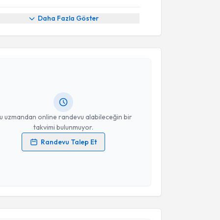
Daha Fazla Göster
akvimi Talebi
Enis Kuruoğlu
için randevu takvimi talebi oluşturun.
andan randevu almanız için bir takvim
ında e-posta ile bilgilendireceğiz.
resiniz
u uzmandan online randevu alabileceğin bir
takvimi bulunmuyor.
Randevu Talep Et
 verilerimin işlenmesine ilişkin
Aydınlatma Metni
'ni
 ve kişisel verilerimin belirtilen kapsamda
esini kabul ediyorum.
akvimi Talebi
Takvim Talebini Gönder