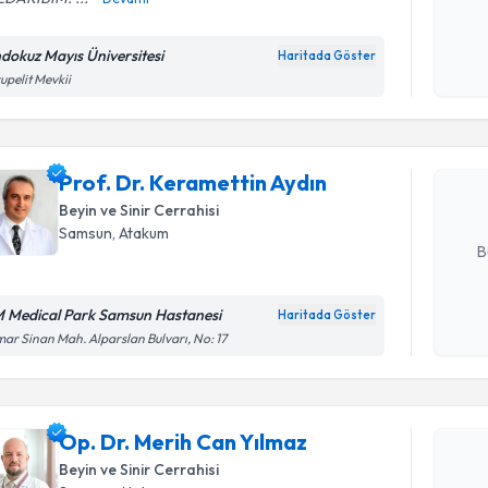
Kişisel
okudum
dokuz Mayıs Üniversitesi
Haritada Göster
Randevu T
işlenm
upelit Mevkii
Prof. Dr. 
oluşturun. 
Prof. Dr. Keramettin Aydın
hazırlandığ
Beyin ve Sinir Cerrahisi
E-posta Ad
Samsun
,
Atakum
B
 Medical Park Samsun Hastanesi
Haritada Göster
Randevu T
Kişisel
ar Sinan Mah. Alparslan Bulvarı, No: 17
okudum
işlenm
Op. Dr. M
oluşturun. 
Op. Dr. Merih Can Yılmaz
hazırlandığ
Beyin ve Sinir Cerrahisi
E-posta Ad