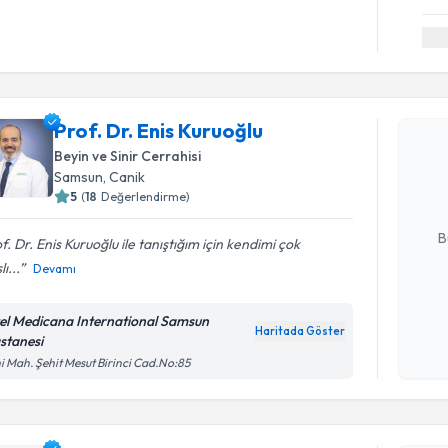
Randevu T
Prof. Dr. Enis Kuruoğlu
Prof. Dr. 
Size bu uzm
Beyin ve Sinir Cerrahisi
hazırlandığ
Samsun
,
Canik
5
(
18
Değerlendirme)
E-posta Ad
B
f. Dr. Enis Kuruoğlu ile tanıştığım için kendimi çok
ı...
Devamı
Kişisel
el Medicana International Samsun
okudum
Haritada Göster
stanesi
işlenm
i Mah. Şehit Mesut Birinci Cad.No:85
Randevu T