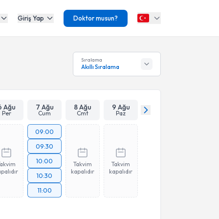
Giriş Yap
Doktor musun?
Sıralama
Akıllı Sıralama
6 Ağu
7 Ağu
8 Ağu
9 Ağu
Per
Cum
Cmt
Paz
09:00
09:30
10:00
Takvim
Takvim
Takvim
palıdır
kapalıdır
kapalıdır
10:30
11:00