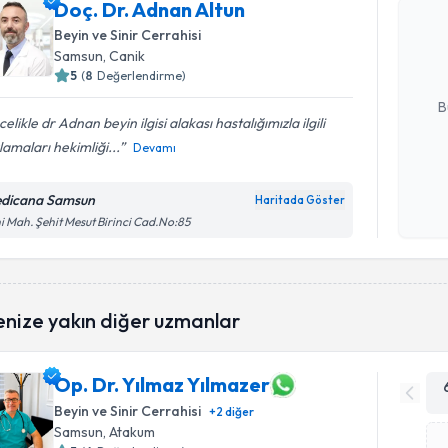
Doç. Dr. 
Doç. Dr. Adnan Altun
bu uzmandan
Beyin ve Sinir Cerrahisi
posta ile bi
Samsun
,
Canik
5
(
8
Değerlendirme)
E-posta Ad
B
elikle dr Adnan beyin ilgisi alakası hastalığımızla ilgili
lamaları hekimliği...
Devamı
Kişisel
okudum
dicana Samsun
Haritada Göster
işlenm
i Mah. Şehit Mesut Birinci Cad.No:85
enize yakın diğer uzmanlar
Op. Dr. Yılmaz Yılmazer
Beyin ve Sinir Cerrahisi
+
2
diğer
Samsun
,
Atakum