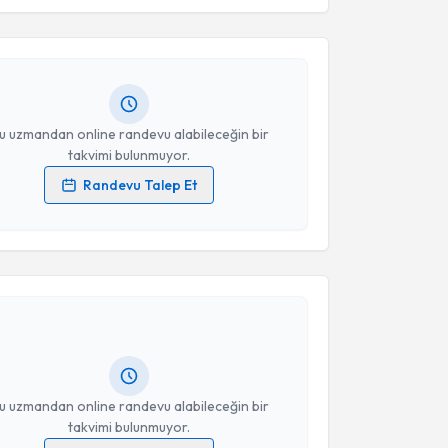
hmet Karkucak
için randevu takvimi talebi oluşturun.
Takvim Talebini Gönder
andan randevu almanız için bir takvim
ında e-posta ile bilgilendireceğiz.
resiniz
u uzmandan online randevu alabileceğin bir
takvimi bulunmuyor.
Randevu Talep Et
 verilerimin işlenmesine ilişkin
Aydınlatma Metni
'ni
 ve kişisel verilerimin belirtilen kapsamda
akvimi Talebi
esini kabul ediyorum.
Alparslan Şenel
için randevu takvimi talebi oluşturun.
Takvim Talebini Gönder
andan randevu almanız için bir takvim
ında e-posta ile bilgilendireceğiz.
resiniz
u uzmandan online randevu alabileceğin bir
takvimi bulunmuyor.