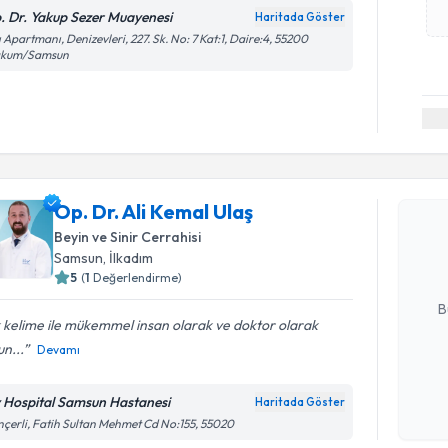
. Dr. Yakup Sezer Muayenesi
Haritada Göster
ı Apartmanı, Denizevleri, 227. Sk. No: 7 Kat:1, Daire:4, 55200
akum/Samsun
Randevu T
Op. Dr. Al
Op. Dr. Ali Kemal Ulaş
Size bu uzm
Beyin ve Sinir Cerrahisi
hazırlandığ
Samsun
,
İlkadım
5
(
1
Değerlendirme)
E-posta Ad
B
 kelime ile mükemmel insan olarak ve doktor olarak
n...
Devamı
Kişisel
okudum
v Hospital Samsun Hastanesi
Haritada Göster
Randevu T
işlenm
çerli, Fatih Sultan Mehmet Cd No:155, 55020