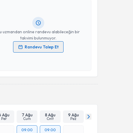
Adnan Altun
için randevu takvimi talebi oluşturun. Size
 randevu almanız için bir takvim hazırlandığında e-
lgilendireceğiz.
resiniz
u uzmandan online randevu alabileceğin bir
takvimi bulunmuyor.
Randevu Talep Et
 verilerimin işlenmesine ilişkin
Aydınlatma Metni
'ni
 ve kişisel verilerimin belirtilen kapsamda
esini kabul ediyorum.
Takvim Talebini Gönder
6 Ağu
7 Ağu
8 Ağu
9 Ağu
Per
Cum
Cmt
Paz
09:00
09:00