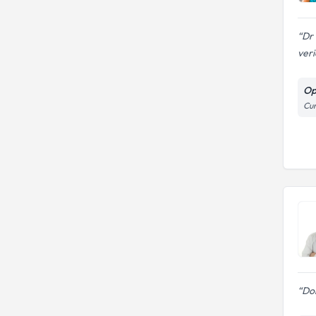
Dr 
veric
Op
Cum
Do