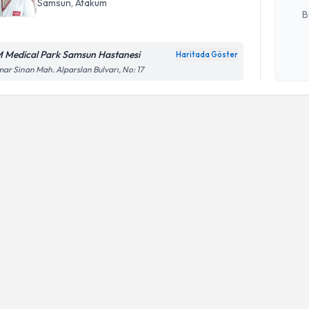
Samsun
,
Atakum
B
 Medical Park Samsun Hastanesi
Haritada Göster
Kişisel
ar Sinan Mah. Alparslan Bulvarı, No: 17
okudum
işlenm