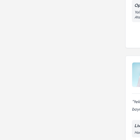
Op
Yal
At
tek
boyu
Li
Han