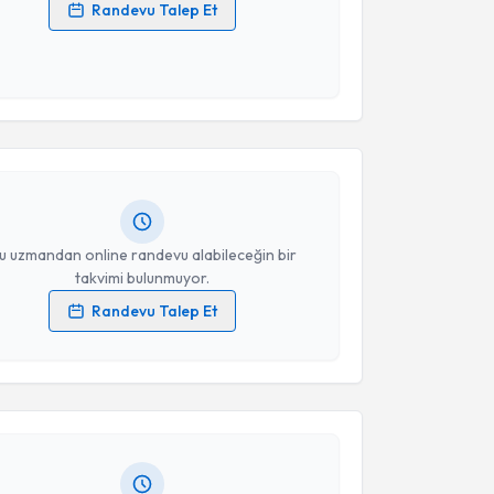
Randevu Talep Et
 verilerimin işlenmesine ilişkin
Aydınlatma Metni
'ni
 ve kişisel verilerimin belirtilen kapsamda
akvimi Talebi
esini kabul ediyorum.
Keramettin Aydın
için randevu takvimi talebi
Takvim Talebini Gönder
Size bu uzmandan randevu almanız için bir takvim
ında e-posta ile bilgilendireceğiz.
resiniz
u uzmandan online randevu alabileceğin bir
takvimi bulunmuyor.
Randevu Talep Et
akvimi Talebi
 verilerimin işlenmesine ilişkin
Aydınlatma Metni
'ni
 ve kişisel verilerimin belirtilen kapsamda
esini kabul ediyorum.
erih Can Yılmaz
için randevu takvimi talebi
Size bu uzmandan randevu almanız için bir takvim
ında e-posta ile bilgilendireceğiz.
Takvim Talebini Gönder
resiniz