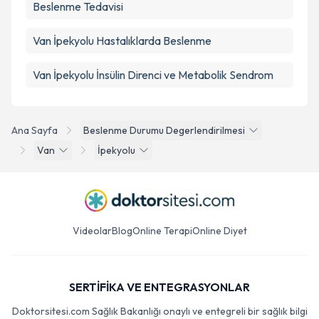
Beslenme Tedavisi
Van İpekyolu Hastalıklarda Beslenme
Van İpekyolu İnsülin Direnci ve Metabolik Sendrom
Ana Sayfa
Beslenme Durumu Degerlendirilmesi
Van
İpekyolu
Videolar
Blog
Online Terapi
Online Diyet
SERTİFİKA VE ENTEGRASYONLAR