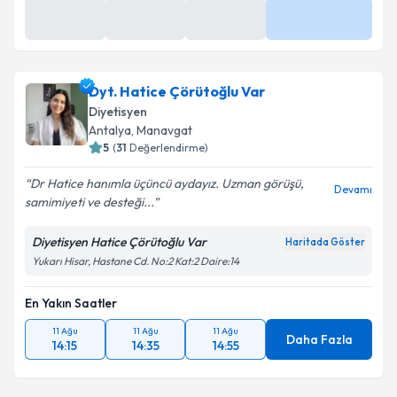
Dyt. Hatice Çörütoğlu Var
Diyetisyen
Antalya
, Manavgat
5
(
31
Değerlendirme)
Dr Hatice hanımla üçüncü aydayız. Uzman görüşü,
Devamı
samimiyeti ve desteği...
Diyetisyen Hatice Çörütoğlu Var
Haritada Göster
Yukarı Hisar, Hastane Cd. No:2 Kat:2 Daire:14
En Yakın Saatler
11 Ağu
11 Ağu
11 Ağu
Daha Fazla
14:15
14:35
14:55