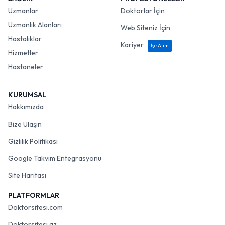
SAĞLIK
PROFESYONELLER
Uzmanlar
Doktorlar İçin
Uzmanlık Alanları
Web Siteniz İçin
Hastalıklar
Kariyer
İşe Alım
Hizmetler
Hastaneler
KURUMSAL
Hakkımızda
Bize Ulaşın
Gizlilik Politikası
Google Takvim Entegrasyonu
Site Haritası
PLATFORMLAR
Doktorsitesi.com