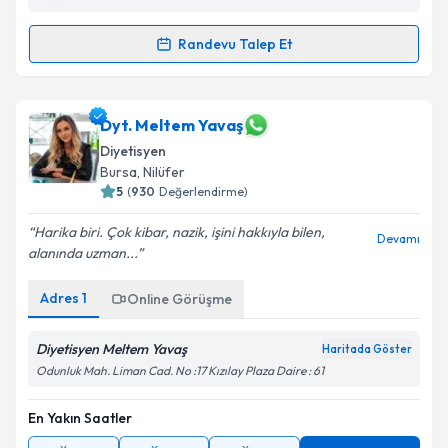
Randevu Talep Et
Randevu Takvimi Talebi
Dyt. Sena Gül
için randevu takvimi talebi oluşturun.
Dyt. Meltem Yavaş
Size bu uzmandan randevu almanız için bir takvim
Diyetisyen
hazırlandığında e-posta ile bilgilendireceğiz.
Bursa
, Nilüfer
5
(
930
Değerlendirme)
E-posta Adresiniz
Harika biri. Çok kibar, nazik, işini hakkıyla bilen,
Devamı
alanında uzman...
Adres
1
Kişisel verilerimin işlenmesine ilişkin
Online Görüşme
Aydınlatma
Metni
'ni okudum ve kişisel verilerimin belirtilen
kapsamda işlenmesini kabul ediyorum.
Diyetisyen Meltem Yavaş
Haritada Göster
Odunluk Mah. Liman Cad. No :17 Kızılay Plaza Daire : 61
Takvim Talebini Gönder
En Yakın Saatler