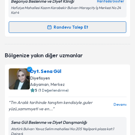
Begonya Beslenme ve Diyet Kliniği
Haritada Göster
Hafıziye Mahallesi Kazım Karabekir Bulvarı Maraşcity İş Merkezi No 24
Kat 4
Randevu Talep Et
Randevu Takvimi Talebi
Dyt. Beyhan Beydüz
için randevu takvimi talebi
Bölgenize yakın diğer uzmanlar
oluşturun. Size bu uzmandan randevu almanız için bir
takvim hazırlandığında e-posta ile bilgilendireceğiz.
Dyt. Sena Gül
E-posta Adresiniz
Diyetisyen
Adıyaman
, Merkez
5
(
1
Değerlendirme)
Tm Aralık tarihinde tanıştım kendisiyle.guler
Kişisel verilerimin işlenmesine ilişkin
Aydınlatma
Devamı
yüzü,samımıyeti ve en...
Metni
'ni okudum ve kişisel verilerimin belirtilen
kapsamda işlenmesini kabul ediyorum.
Sena Gül Beslenme ve Diyet Danışmanlığı
Atatürk Bulvarı Yavuz Selim mahallesi No:205 Yeşilpark plaza kat:1
Daire:4
Takvim Talebini Gönder