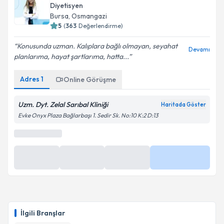
Diyetisyen
Bursa
, Osmangazi
5
(
363
Değerlendirme)
Konusunda uzman. Kalıplara bağlı olmayan, seyahat
Devamı
planlarıma, hayat şartlarıma, hatta...
Adres
1
Online Görüşme
Uzm. Dyt. Zelal Sarıbal Kliniği
Haritada Göster
Evke Onyx Plaza Bağlarbaşı 1. Sedir Sk. No:10 K:2 D:13
En Yakın Saatler
27 Ağu
27 Ağu
27 Ağu
Daha Fazla
09:30
10:00
11:00
İlgili Branşlar