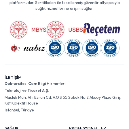
Doktorsitesi.com Sağlık Bakanlığı onaylı ve entegreli bir sağlık bilgi
platformudur. Sertifikaları ile tescillenmiş güvenilir altyapısıyla
sağlık hizmetlerine erişim sağlar.
İLETİŞİM
Doktorsitesi Com Bilgi Hizmetleri
Teknoloji ve Ticaret A.Ş.
Maslak Mah. Ahi Evran Cd. A.O.S 55 Sokak No:2 Aksoy Plaza Giriş
Kat Kolektif House
İstanbul, Türkiye