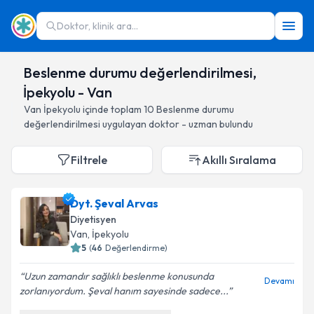
Doktor, klinik ara...
Beslenme durumu değerlendirilmesi,
İpekyolu - Van
Van
İpekyolu
içinde toplam
10
Beslenme durumu
değerlendirilmesi
uygulayan doktor - uzman bulundu
Filtrele
Akıllı Sıralama
Dyt. Şeval Arvas
Diyetisyen
Van
, İpekyolu
5
(
46
Değerlendirme)
Uzun zamandır sağlıklı beslenme konusunda
Devamı
zorlanıyordum. Şeval hanım sayesinde sadece...