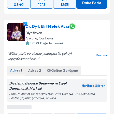
Yarın
Yarın
Yarın
Daha Fazla
08:40
12:15
12:35
Dr. Dyt. Elif Melek Avcı
Diyetisyen
Ankara
, Çankaya
5
(
1129
Değerlendirme)
Güler yüzlü ve olumlu yaklaşımı ile çok iyi
Devamı
veprpfesuonel bir...
Adres
1
Adres
2
Online Görüşme
Diyetema Beytepe Beslenme ve Diyet
Haritada Göster
Danışmanlık Merkezi
Prof. Dr. Ahmet Taner Kışlalı Mah. 2741. Cad. No : 2 / 54 Minasera
Center, Çayyolu, Çankaya , Ankara