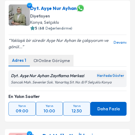
Dyt. Ayşe Nur Ayhan
Diyetisyen
Konya
, Selçuklu
5
(
68
Değerlendirme)
Yaklaşık bir süredir Ayşe Nur Ayhan ile çalışıyorum ve
Devamı
gönül...
Adres
1
Online Görüşme
Dyt. Ayşe Nur Ayhan Zayıflama Merkezi
Haritada Göster
Sancak Mah. Sevenler Sok. Yanartaş Sit. No :8/F Selçuklu Konya
En Yakın Saatler
Yarın
Yarın
Yarın
Daha Fazla
09:00
10:00
12:30