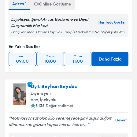
Adres
1
Online Görüşme
Diyetisyen Şeval Arvas Beslenme ve Diyet
Haritada Göster
Dnışmanlık Merkezi
Bahçıvan Mah. Hamza Dayı Sok. Tunç İş Merkezi̇ K:2 No:19 İpekyolu Van
En Yakın Saatler
Yarın
Yarın
Yarın
Daha Fazla
09:00
10:00
11:00
Dyt. Beyhan Beydüz
Diyetisyen
Van
, İpekyolu
5
(
36
Değerlendirme)
Motivasyonsuz olup kilo veremeyeceğimi düşündüğüm
Devamı
dönemlerde gözüm kapalı tekrar tekrar...