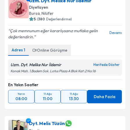
Uzm. Dyt. Melike Nur İldemir
Diyetisyen
Bursa
, Nilüfer
5
(
380
Değerlendirme)
Çok memnunum eğer kararlıysanız mutlaka gelin
Devamı
değerlendirin.
Adres
1
Online Görüşme
Uzm. Dyt. Melike Nur İldemir
Haritada Göster
Konak Mah. 1.Badem Sok. Lotus Plaza A Blok Kat :2 No:16
En Yakın Saatler
Yarın
11 Ağu
11 Ağu
Daha Fazla
08:00
11:00
13:30
Dyt. Melis Tüzün