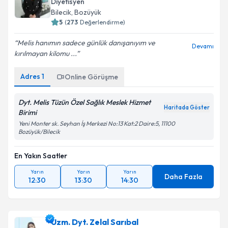
Diyetisyen
Bilecik
, Bozüyük
5
(
273
Değerlendirme)
Melis hanımın sadece günlük danışanıyım ve
Devamı
kırılmayan kilomu ...
Adres
1
Online Görüşme
Dyt. Melis Tüzün Özel Sağlık Meslek Hizmet
Haritada Göster
Birimi
Yeni Monter sk. Seyhan İş Merkezi No:13 Kat:2 Daire:5, 11100
Bozüyük/Bilecik
En Yakın Saatler
Yarın
Yarın
Yarın
Daha Fazla
12:30
13:30
14:30
Uzm. Dyt. Zelal Sarıbal