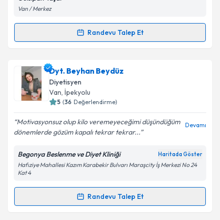
Van / Merkez
Randevu Talep Et
Randevu Takvimi Talebi
Dyt. Gülsipan Yaşar Mollamehmetoğlu
için
Dyt. Beyhan Beydüz
randevu takvimi talebi oluşturun. Size bu uzmandan
Diyetisyen
randevu almanız için bir takvim hazırlandığında e-
Van
, İpekyolu
posta ile bilgilendireceğiz.
5
(
36
Değerlendirme)
E-posta Adresiniz
Motivasyonsuz olup kilo veremeyeceğimi düşündüğüm
Devamı
dönemlerde gözüm kapalı tekrar tekrar...
Begonya Beslenme ve Diyet Kliniği
Haritada Göster
Hafıziye Mahallesi Kazım Karabekir Bulvarı Maraşcity İş Merkezi No 24
Kişisel verilerimin işlenmesine ilişkin
Aydınlatma
Kat 4
Metni
'ni okudum ve kişisel verilerimin belirtilen
kapsamda işlenmesini kabul ediyorum.
Randevu Talep Et
Randevu Takvimi Talebi
Takvim Talebini Gönder