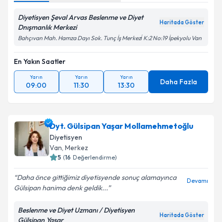
Diyetisyen Şeval Arvas Beslenme ve Diyet
Haritada Göster
Dnışmanlık Merkezi
Bahçıvan Mah. Hamza Dayı Sok. Tunç İş Merkezi̇ K:2 No:19 İpekyolu Van
En Yakın Saatler
Yarın
Yarın
Yarın
Daha Fazla
09:00
11:30
13:30
Dyt. Gülsipan Yaşar Mollamehmetoğlu
Diyetisyen
Van
, Merkez
5
(
16
Değerlendirme)
Daha önce gittiğimiz diyetisyende sonuç alamayınca
Devamı
Gülsipan hanima denk geldik...
Beslenme ve Diyet Uzmanı / Diyetisyen
Haritada Göster
Gülsipan Yaşar