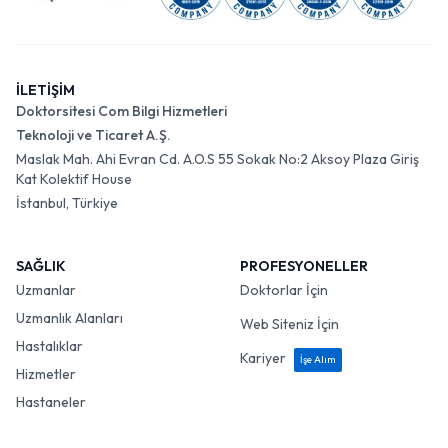
İLETİŞİM
Doktorsitesi Com Bilgi Hizmetleri
Teknoloji ve Ticaret A.Ş.
Maslak Mah. Ahi Evran Cd. A.O.S 55 Sokak No:2 Aksoy Plaza Giriş
Kat Kolektif House
İstanbul, Türkiye
SAĞLIK
PROFESYONELLER
Uzmanlar
Doktorlar İçin
Uzmanlık Alanları
Web Siteniz İçin
Hastalıklar
Kariyer
İşe Alım
Hizmetler
Hastaneler