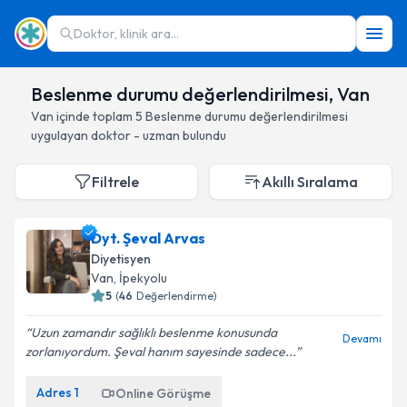
Doktor, klinik ara...
Beslenme durumu değerlendirilmesi, Van
Van
içinde toplam
5
Beslenme durumu değerlendirilmesi
uygulayan doktor - uzman bulundu
Filtrele
Akıllı Sıralama
Dyt. Şeval Arvas
Diyetisyen
Van
, İpekyolu
5
(
46
Değerlendirme)
Uzun zamandır sağlıklı beslenme konusunda
Devamı
zorlanıyordum. Şeval hanım sayesinde sadece...
Adres
1
Online Görüşme