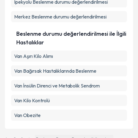
İpekyolu
Metni
Beslenme durumu değerlendirilmesi
'ni okudum ve kişisel verilerimin belirtilen
kapsamda işlenmesini kabul ediyorum.
Merkez
Beslenme durumu değerlendirilmesi
Takvim Talebini Gönder
Beslenme durumu değerlendirilmesi ile İlgili
Hastalıklar
Van Aşırı Kilo Alımı
Van Bağırsak Hastalıklarında Beslenme
Van İnsülin Direnci ve Metabolik Sendrom
Van Kilo Kontrolü
Van Obezite