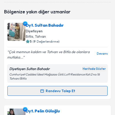
Dyt. Beyhan Beydüz
için randevu takvimi talebi
Bölgenize yakın diğer uzmanlar
oluşturun. Size bu uzmandan randevu almanız için bir
takvim hazırlandığında e-posta ile bilgilendireceğiz.
Dyt. Sultan Bahadır
E-posta Adresiniz
Diyetisyen
Bitlis
, Tatvan
5
(
9
Değerlendirme)
Çok memnun kaldım ve Tatvan ve Bitlis de olanlara
Kişisel verilerimin işlenmesine ilişkin
Aydınlatma
Devamı
mutlaka...
Metni
'ni okudum ve kişisel verilerimin belirtilen
kapsamda işlenmesini kabul ediyorum.
Diyetisyen Sultan Bahadır
Haritada Göster
Cumhuriyet Caddesi İdeal Mağazası Üstü Loft Residance Kat:2 no:16
Tatvan/Bitlis
Takvim Talebini Gönder
Randevu Talep Et
Randevu Takvimi Talebi
Dyt. Sultan Bahadır
için randevu takvimi talebi
Dyt. Pelin Güloğlu