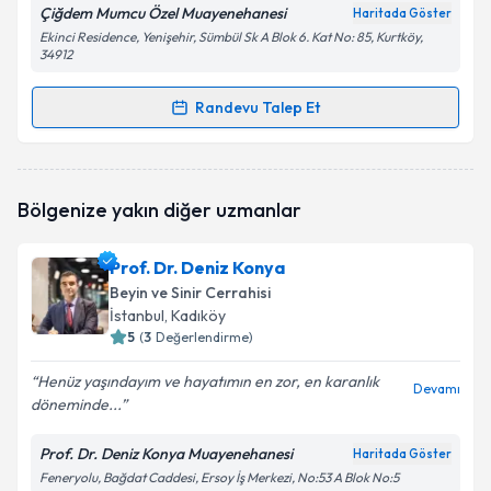
Çiğdem Mumcu Özel Muayenehanesi
Haritada Göster
Ekinci Residence, Yenişehir, Sümbül Sk A Blok 6. Kat No: 85, Kurtköy,
34912
Randevu Talep Et
Randevu Takvimi Talebi
Op. Dr. Çiğdem Mumcu
için randevu takvimi talebi
Bölgenize yakın diğer uzmanlar
oluşturun. Size bu uzmandan randevu almanız için bir
takvim hazırlandığında e-posta ile bilgilendireceğiz.
Prof. Dr. Deniz Konya
E-posta Adresiniz
Beyin ve Sinir Cerrahisi
İstanbul
, Kadıköy
5
(
3
Değerlendirme)
Henüz yaşındayım ve hayatımın en zor, en karanlık
Kişisel verilerimin işlenmesine ilişkin
Aydınlatma
Devamı
döneminde...
Metni
'ni okudum ve kişisel verilerimin belirtilen
kapsamda işlenmesini kabul ediyorum.
Prof. Dr. Deniz Konya Muayenehanesi
Haritada Göster
Feneryolu, Bağdat Caddesi, Ersoy İş Merkezi, No:53 A Blok No:5