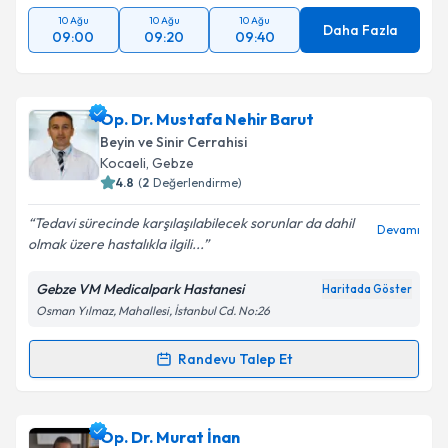
10 Ağu
10 Ağu
10 Ağu
Daha Fazla
09:00
09:20
09:40
Takvim Talebini Gönder
Op. Dr. Mustafa Nehir Barut
Beyin ve Sinir Cerrahisi
Kocaeli
, Gebze
4.8
(
2
Değerlendirme)
Tedavi sürecinde karşılaşılabilecek sorunlar da dahil
Devamı
olmak üzere hastalıkla ilgili...
Gebze VM Medicalpark Hastanesi
Haritada Göster
Osman Yılmaz, Mahallesi, İstanbul Cd. No:26
Randevu Talep Et
Randevu Takvimi Talebi
Op. Dr. Mustafa Nehir Barut
için randevu takvimi
Op. Dr. Murat İnan