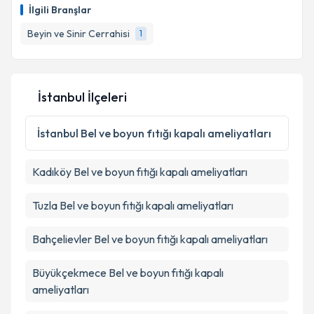
oluşturun. Size bu uzmandan randevu almanız için bir
İlgili Branşlar
takvim hazırlandığında e-posta ile bilgilendireceğiz.
Beyin ve Sinir Cerrahisi
1
E-posta Adresiniz
İstanbul İlçeleri
Kişisel verilerimin işlenmesine ilişkin
Aydınlatma
Metni
'ni okudum ve kişisel verilerimin belirtilen
İstanbul
Bel ve boyun fıtığı kapalı ameliyatları
kapsamda işlenmesini kabul ediyorum.
Kadıköy
Bel ve boyun fıtığı kapalı ameliyatları
Takvim Talebini Gönder
Tuzla
Bel ve boyun fıtığı kapalı ameliyatları
Bahçelievler
Bel ve boyun fıtığı kapalı ameliyatları
Büyükçekmece
Bel ve boyun fıtığı kapalı
ameliyatları