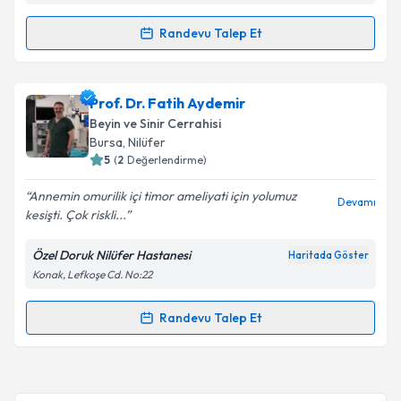
kapsamda işlenmesini kabul ediyorum.
Randevu Talep Et
Randevu Takvimi Talebi
Takvim Talebini Gönder
Op. Dr. Ertuğrul Pınar
için randevu takvimi talebi
Prof. Dr. Fatih Aydemir
oluşturun. Size bu uzmandan randevu almanız için bir
Beyin ve Sinir Cerrahisi
takvim hazırlandığında e-posta ile bilgilendireceğiz.
Bursa
, Nilüfer
5
(
2
Değerlendirme)
E-posta Adresiniz
Annemin omurilik içi timor ameliyati için yolumuz
Devamı
kesişti. Çok riskli...
Özel Doruk Nilüfer Hastanesi
Haritada Göster
Kişisel verilerimin işlenmesine ilişkin
Aydınlatma
Konak, Lefkoşe Cd. No:22
Metni
'ni okudum ve kişisel verilerimin belirtilen
kapsamda işlenmesini kabul ediyorum.
Randevu Talep Et
Randevu Takvimi Talebi
Takvim Talebini Gönder
Prof. Dr. Fatih Aydemir
için randevu takvimi talebi