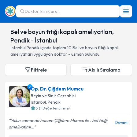
Doktor, klinik ara...
Bel ve boyun fıtığı kapalı ameliyatları,
Pendik - İstanbul
İstanbul
Pendik
içinde toplam
10
Bel ve boyun fıtığı kapalı
ameliyatları
uygulayan doktor - uzman bulundu
Filtrele
Akıllı Sıralama
Op. Dr. Çiğdem Mumcu
Beyin ve Sinir Cerrahisi
İstanbul
, Pendik
5
(
1
Değerlendirme)
Yakın zamanda hocam Çiğdem Mumcu ile . bel fıtığı
Devamı
ameliyatımı...