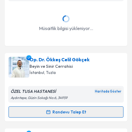
Takvim Talebini Gönder
Müsaitlik bilgisi yükleniyor...
Op. Dr. Ökkeş Celil Gökçek
Beyin ve Sinir Cerrahisi
İstanbul
, Tuzla
ÖZEL TUSA HASTANESİ
Haritada Göster
Aydıntepe, Güzin Sokağı No:6, 34959
Randevu Talep Et
Randevu Takvimi Talebi