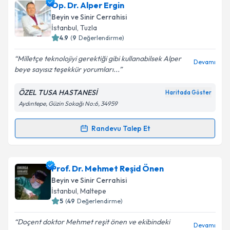
Op. Dr. Ökkeş Celil Gökçek
için randevu takvimi
Op. Dr. Alper Ergin
talebi oluşturun. Size bu uzmandan randevu almanız
Beyin ve Sinir Cerrahisi
için bir takvim hazırlandığında e-posta ile
İstanbul
, Tuzla
bilgilendireceğiz.
4.9
(
9
Değerlendirme)
E-posta Adresiniz
Milletçe teknolojiyi gerektiği gibi kullanabilsek Alper
Devamı
beye sayısız teşekkür yorumları...
ÖZEL TUSA HASTANESİ
Haritada Göster
Aydıntepe, Güzin Sokağı No:6, 34959
Kişisel verilerimin işlenmesine ilişkin
Aydınlatma
Metni
'ni okudum ve kişisel verilerimin belirtilen
kapsamda işlenmesini kabul ediyorum.
Randevu Talep Et
Randevu Takvimi Talebi
Takvim Talebini Gönder
Op. Dr. Alper Ergin
için randevu takvimi talebi
Prof. Dr. Mehmet Reşid Önen
oluşturun. Size bu uzmandan randevu almanız için bir
Beyin ve Sinir Cerrahisi
takvim hazırlandığında e-posta ile bilgilendireceğiz.
İstanbul
, Maltepe
5
(
49
Değerlendirme)
E-posta Adresiniz
Doçent doktor Mehmet reşit önen ve ekibindeki
Devamı