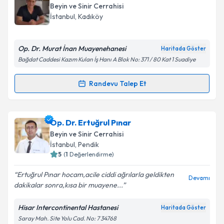
talebi oluşturun. Size bu uzmandan randevu almanız
Beyin ve Sinir Cerrahisi
için bir takvim hazırlandığında e-posta ile
İstanbul
, Kadıköy
bilgilendireceğiz.
E-posta Adresiniz
Op. Dr. Murat İnan Muayenehanesi
Haritada Göster
Bağdat Caddesi Kazım Kulan İş Hanı A Blok No: 371 / 80 Kat 1 Suadiye
Randevu Talep Et
Randevu Takvimi Talebi
Kişisel verilerimin işlenmesine ilişkin
Aydınlatma
Metni
'ni okudum ve kişisel verilerimin belirtilen
kapsamda işlenmesini kabul ediyorum.
Op. Dr. Murat İnan
için randevu takvimi talebi
Op. Dr. Ertuğrul Pınar
oluşturun. Size bu uzmandan randevu almanız için bir
Beyin ve Sinir Cerrahisi
takvim hazırlandığında e-posta ile bilgilendireceğiz.
Takvim Talebini Gönder
İstanbul
, Pendik
5
(
1
Değerlendirme)
E-posta Adresiniz
Ertuğrul Pınar hocam,acile ciddi ağrılarla geldikten
Devamı
dakikalar sonra,kısa bir muayene...
Hisar Intercontinental Hastanesi
Haritada Göster
Kişisel verilerimin işlenmesine ilişkin
Aydınlatma
Saray Mah. Site Yolu Cad. No: 7 34768
Metni
'ni okudum ve kişisel verilerimin belirtilen