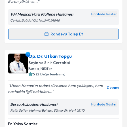
Evren yörúk ve...
VM Medical Park Maltepe Hastanesi
Haritada Göster
Kişisel verilerimin işlenmesine ilişkin
Aydınlatma
Cevizli, Bağdat Cd. No:547, 34846
Metni
'ni okudum ve kişisel verilerimin belirtilen
kapsamda işlenmesini kabul ediyorum.
Randevu Talep Et
Randevu Takvimi Talebi
Takvim Talebini Gönder
Prof. Dr. Mehmet Reşid Önen
için randevu takvimi
Op. Dr. Utkan Topçu
talebi oluşturun. Size bu uzmandan randevu almanız
Beyin ve Sinir Cerrahisi
için bir takvim hazırlandığında e-posta ile
Bursa
, Nilüfer
bilgilendireceğiz.
5
(
2
Değerlendirme)
E-posta Adresiniz
Utkan Hocam'ın tedavi süresince hem yaklaşımı, hem
Devamı
hastalıkla ilgili noktaları...
Bursa Acıbadem Hastanesi
Haritada Göster
Fatih Sultan Mehmet Bulvarı, Sümer Sk. No:1, 16110
Kişisel verilerimin işlenmesine ilişkin
Aydınlatma
Metni
'ni okudum ve kişisel verilerimin belirtilen
kapsamda işlenmesini kabul ediyorum.
En Yakın Saatler