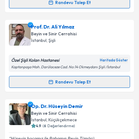
Randevu Talep Et
Randevu Takvimi Talebi
Prof. Dr. Zafer Orkun Toktaş
için randevu takvimi
Prof. Dr. Ali Yılmaz
talebi oluşturun. Size bu uzmandan randevu almanız
Beyin ve Sinir Cerrahisi
için bir takvim hazırlandığında e-posta ile
İstanbul
, Şişli
bilgilendireceğiz.
E-posta Adresiniz
Özel Şişli Kolan Hastanesi
Haritada Göster
Kaptanpaşa Mah. Darülaceze Cad. No:14 Okmeydanı Şişli /İstanbul
Randevu Talep Et
Randevu Takvimi Talebi
Kişisel verilerimin işlenmesine ilişkin
Aydınlatma
Metni
'ni okudum ve kişisel verilerimin belirtilen
kapsamda işlenmesini kabul ediyorum.
Prof. Dr. Ali Yılmaz
için randevu takvimi talebi
Op. Dr. Hüseyin Demir
oluşturun. Size bu uzmandan randevu almanız için bir
Beyin ve Sinir Cerrahisi
takvim hazırlandığında e-posta ile bilgilendireceğiz.
Takvim Talebini Gönder
İstanbul
, Küçükçekmece
4.9
(
6
Değerlendirme)
E-posta Adresiniz
Hüseyin hocamız ile Babamın Beyin Tümörü