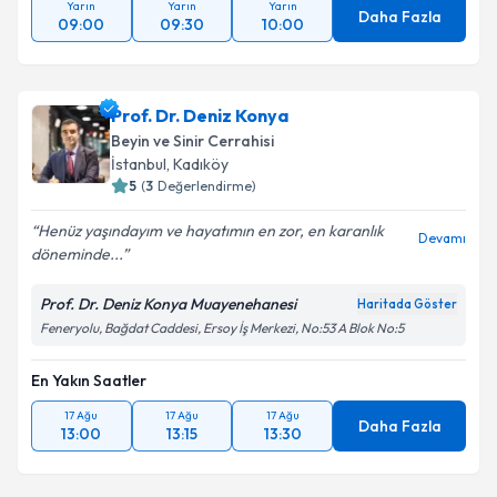
Yarın
Yarın
Yarın
Daha Fazla
09:00
09:30
10:00
Prof. Dr. Deniz Konya
Beyin ve Sinir Cerrahisi
İstanbul
, Kadıköy
5
(
3
Değerlendirme)
Henüz yaşındayım ve hayatımın en zor, en karanlık
Devamı
döneminde...
Prof. Dr. Deniz Konya Muayenehanesi
Haritada Göster
Feneryolu, Bağdat Caddesi, Ersoy İş Merkezi, No:53 A Blok No:5
En Yakın Saatler
17 Ağu
17 Ağu
17 Ağu
Daha Fazla
13:00
13:15
13:30