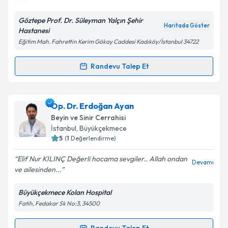
Göztepe Prof. Dr. Süleyman Yalçın Şehir
Kişisel verilerimin işlenmesine ilişkin
Aydınlatma
Haritada Göster
Hastanesi
Metni
'ni okudum ve kişisel verilerimin belirtilen
Eğitim Mah. Fahrettin Kerim Gökay Caddesi Kadıköy/İstanbul 34722
kapsamda işlenmesini kabul ediyorum.
Randevu Talep Et
Randevu Takvimi Talebi
Takvim Talebini Gönder
Op. Dr. Tamer Tekin
için randevu takvimi talebi
Op. Dr. Erdoğan Ayan
oluşturun. Size bu uzmandan randevu almanız için bir
Beyin ve Sinir Cerrahisi
takvim hazırlandığında e-posta ile bilgilendireceğiz.
İstanbul
, Büyükçekmece
5
(
1
Değerlendirme)
E-posta Adresiniz
Elif Nur KILINÇ Değerli hocama sevgiler.. Allah ondan
Devamı
ve ailesinden...
Büyükçekmece Kolan Hospital
Kişisel verilerimin işlenmesine ilişkin
Aydınlatma
Fatih, Fedakar Sk No:3, 34500
Metni
'ni okudum ve kişisel verilerimin belirtilen
kapsamda işlenmesini kabul ediyorum.