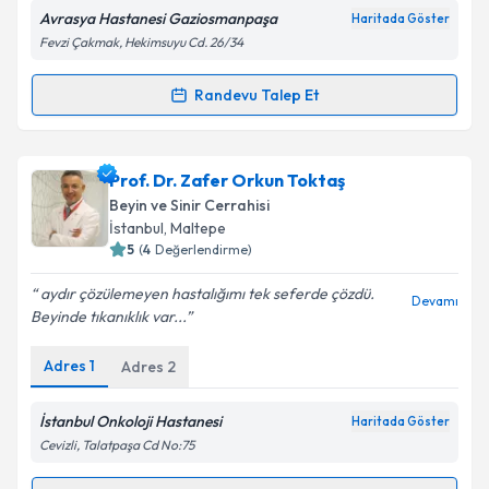
Metni
'ni okudum ve kişisel verilerimin belirtilen
Avrasya Hastanesi Gaziosmanpaşa
Haritada Göster
kapsamda işlenmesini kabul ediyorum.
Fevzi Çakmak, Hekimsuyu Cd. 26/34
Takvim Talebini Gönder
Randevu Talep Et
Randevu Takvimi Talebi
Op. Dr. Mustafa Kakşi
için randevu takvimi talebi
Prof. Dr. Zafer Orkun Toktaş
oluşturun. Size bu uzmandan randevu almanız için bir
Beyin ve Sinir Cerrahisi
takvim hazırlandığında e-posta ile bilgilendireceğiz.
İstanbul
, Maltepe
5
(
4
Değerlendirme)
E-posta Adresiniz
aydır çözülemeyen hastalığımı tek seferde çözdü.
Devamı
Beyinde tıkanıklık var...
Adres
1
Adres
2
Kişisel verilerimin işlenmesine ilişkin
Aydınlatma
Metni
'ni okudum ve kişisel verilerimin belirtilen
kapsamda işlenmesini kabul ediyorum.
İstanbul Onkoloji Hastanesi
Haritada Göster
Cevizli, Talatpaşa Cd No:75
Takvim Talebini Gönder