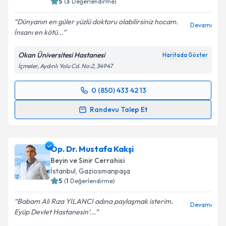
5
(
3
Değerlendirme)
Dünyanın en güler yüzlü doktoru olabilirsiniz hocam.
Devamı
İnsanı en kötü...
Kişisel verilerimin işlenmesine ilişkin
Aydınlatma
Okan Üniversitesi Hastanesi
Haritada Göster
Metni
'ni okudum ve kişisel verilerimin belirtilen
İçmeler, Aydınlı Yolu Cd. No:2, 34947
kapsamda işlenmesini kabul ediyorum.
0 (850) 433 42 13
Randevu Takvimi Talebi
Takvim Talebini Gönder
Randevu Talep Et
Prof. Dr. Necati Tatarlı
için randevu takvimi talebi
oluşturun. Size bu uzmandan randevu almanız için bir
Op. Dr. Mustafa Kakşi
takvim hazırlandığında e-posta ile bilgilendireceğiz.
Beyin ve Sinir Cerrahisi
E-posta Adresiniz
İstanbul
, Gaziosmanpaşa
5
(
1
Değerlendirme)
Babam Ali Rıza YILANCI adına paylaşmak isterim.
Devamı
Eyüp Devlet Hastanesin‘...
Kişisel verilerimin işlenmesine ilişkin
Aydınlatma