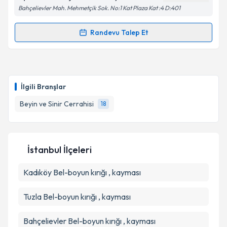
Bahçelievler Mah. Mehmetçik Sok. No:1 Kat Plaza Kat :4 D:401
Randevu Talep Et
Randevu Takvimi Talebi
Kişisel verilerimin işlenmesine ilişkin
Aydınlatma
Metni
'ni okudum ve kişisel verilerimin belirtilen
kapsamda işlenmesini kabul ediyorum.
Op. Dr. Aslıhan Çevik
için randevu takvimi talebi
oluşturun. Size bu uzmandan randevu almanız için bir
İlgili Branşlar
takvim hazırlandığında e-posta ile bilgilendireceğiz.
Takvim Talebini Gönder
Beyin ve Sinir Cerrahisi
18
E-posta Adresiniz
İstanbul İlçeleri
Kişisel verilerimin işlenmesine ilişkin
Aydınlatma
Kadıköy
Metni
Bel-boyun kırığı , kayması
'ni okudum ve kişisel verilerimin belirtilen
kapsamda işlenmesini kabul ediyorum.
Tuzla
Bel-boyun kırığı , kayması
Takvim Talebini Gönder
Bahçelievler
Bel-boyun kırığı , kayması