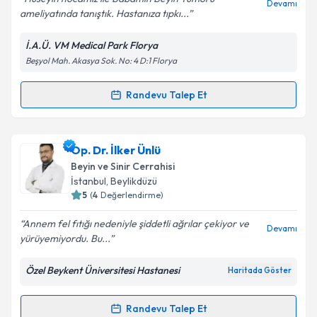
Devamı
ameliyatında tanıştık. Hastanıza tıpkı...
İ.A.Ü. VM Medical Park Florya
Kişisel verilerimin işlenmesine ilişkin
Aydınlatma
Beşyol Mah. Akasya Sok. No: 4 D:1 Florya
Metni
'ni okudum ve kişisel verilerimin belirtilen
kapsamda işlenmesini kabul ediyorum.
Randevu Talep Et
Randevu Takvimi Talebi
Takvim Talebini Gönder
Op. Dr. Hüseyin Demir
için randevu takvimi talebi
Op. Dr. İlker Ünlü
oluşturun. Size bu uzmandan randevu almanız için bir
Beyin ve Sinir Cerrahisi
takvim hazırlandığında e-posta ile bilgilendireceğiz.
İstanbul
, Beylikdüzü
5
(
4
Değerlendirme)
E-posta Adresiniz
Annem fel fıtığı nedeniyle şiddetli ağrılar çekiyor ve
Devamı
yürüyemiyordu. Bu...
Özel Beykent Üniversitesi Hastanesi
Haritada Göster
Kişisel verilerimin işlenmesine ilişkin
Aydınlatma
Metni
'ni okudum ve kişisel verilerimin belirtilen
kapsamda işlenmesini kabul ediyorum.
Randevu Talep Et
Randevu Takvimi Talebi