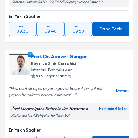
Gültepe, Halkalı Cd No: 99, 34295 Küçükçekmece/İstanbul
En Yakın Saatler
Yarın
Yarın
Yarın
Daha Fazla
09:30
09:40
09:50
Prof. Dr. Abuzer Güngör
Beyin ve Sinir Cerrahisi
İstanbul
, Bahçelievler
5
(
3
Değerlendirme)
Hidrosefali Operasyonu gayet başarılı bir şekilde
Devamı
yapan hocaların hocası mütevazi...
Özel Medicalpark Bahçelievler Hastanesi
Haritada Göster
Kültür sok No:1 Bahçelievler/İstanbul
En Yakın Saatler