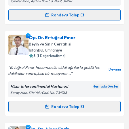
İçmeler Mah, Aydınlı Yolu Cd. No:2, 34947
Kişisel verilerimin işlenmesine ilişkin
Aydınlatma
Randevu Talep Et
Randevu Takvimi Talebi
Metni
'ni okudum ve kişisel verilerimin belirtilen
kapsamda işlenmesini kabul ediyorum.
Dr. Öğr. Üyesi Seymur Niftaliyev
için randevu
Op. Dr. Ertuğrul Pınar
takvimi talebi oluşturun. Size bu uzmandan randevu
Takvim Talebini Gönder
Beyin ve Sinir Cerrahisi
almanız için bir takvim hazırlandığında e-posta ile
İstanbul
, Ümraniye
bilgilendireceğiz.
5
(
1
Değerlendirme)
E-posta Adresiniz
Ertuğrul Pınar hocam,acile ciddi ağrılarla geldikten
Devamı
dakikalar sonra,kısa bir muayene...
Hisar Intercontinental Hastanesi
Haritada Göster
Saray Mah. Site Yolu Cad. No: 7 34768
Kişisel verilerimin işlenmesine ilişkin
Aydınlatma
Metni
'ni okudum ve kişisel verilerimin belirtilen
kapsamda işlenmesini kabul ediyorum.
Randevu Talep Et
Randevu Takvimi Talebi
Takvim Talebini Gönder
Op. Dr. Ertuğrul Pınar
için randevu takvimi talebi