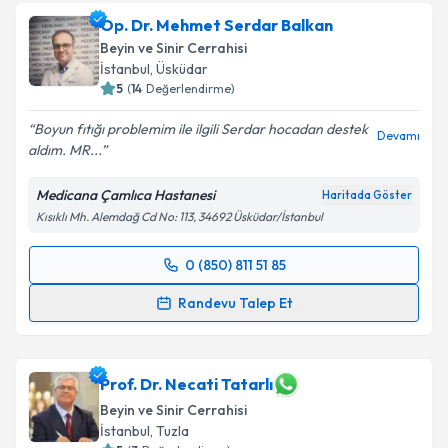
Op. Dr. Mehmet Serdar Balkan
Beyin ve Sinir Cerrahisi
İstanbul
, Üsküdar
5
(
14
Değerlendirme)
Boyun fıtığı problemim ile ilgili Serdar hocadan destek
Devamı
aldım. MR...
Medicana Çamlıca Hastanesi
Haritada Göster
Kısıklı Mh. Alemdağ Cd No: 113, 34692 Üsküdar/İstanbul
0 (850) 811 51 85
Randevu Takvimi Talebi
Randevu Talep Et
Op. Dr. Mehmet Serdar Balkan
için randevu
takvimi talebi oluşturun. Size bu uzmandan randevu
almanız için bir takvim hazırlandığında e-posta ile
Prof. Dr. Necati Tatarlı
bilgilendireceğiz.
Beyin ve Sinir Cerrahisi
İstanbul
, Tuzla
E-posta Adresiniz