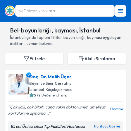
Doktor, klinik ara...
Bel-boyun kırığı , kayması, İstanbul
İstanbul
içinde toplam
18
Bel-boyun kırığı , kayması
uygulayan
doktor - uzman bulundu
Filtrele
Akıllı Sıralama
Doç. Dr. Melih Üçer
Beyin ve Sinir Cerrahisi
İstanbul
, Küçükçekmece
5
(
2
Değerlendirme)
Çok ilgili, çok bilgili, cana yakın doktorumuz, ameliyat
Devamı
korkularımı aşmama...
Biruni Üniversitesi Tıp Fakültesi Hastanesi
Haritada Göster