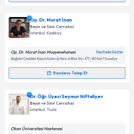
Takvim Talebini Gönder
Op. Dr. İlker Ünlü
için randevu takvimi talebi
Op. Dr. Murat İnan
oluşturun. Size bu uzmandan randevu almanız için bir
Beyin ve Sinir Cerrahisi
takvim hazırlandığında e-posta ile bilgilendireceğiz.
İstanbul
, Kadıköy
E-posta Adresiniz
Op. Dr. Murat İnan Muayenehanesi
Haritada Göster
Bağdat Caddesi Kazım Kulan İş Hanı A Blok No: 371 / 80 Kat 1 Suadiye
Kişisel verilerimin işlenmesine ilişkin
Aydınlatma
Randevu Talep Et
Randevu Takvimi Talebi
Metni
'ni okudum ve kişisel verilerimin belirtilen
kapsamda işlenmesini kabul ediyorum.
Op. Dr. Murat İnan
için randevu takvimi talebi
Dr. Öğr. Üyesi Seymur Niftaliyev
oluşturun. Size bu uzmandan randevu almanız için bir
Takvim Talebini Gönder
Beyin ve Sinir Cerrahisi
takvim hazırlandığında e-posta ile bilgilendireceğiz.
İstanbul
, Tuzla
E-posta Adresiniz
Okan Üniversitesi Hastanesi