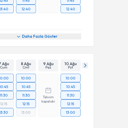
12:45
11:45
11:45
13:40
12:40
12:40
Daha Fazla Göster
7 Ağu
8 Ağu
9 Ağu
10 Ağu
Cum
Cmt
Paz
Pzt
10:00
10:00
10:00
10:45
10:45
10:45
11:30
11:30
11:30
Takvim
kapalıdır
12:15
12:15
12:15
13:30
13:00
13:00