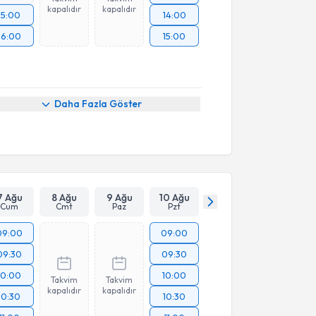
kapalıdır
kapalıdır
15:00
14:00
16:00
15:00
Daha Fazla Göster
7 Ağu
8 Ağu
9 Ağu
10 Ağu
Cum
Cmt
Paz
Pzt
09:00
09:00
09:30
09:30
10:00
10:00
Takvim
Takvim
kapalıdır
kapalıdır
10:30
10:30