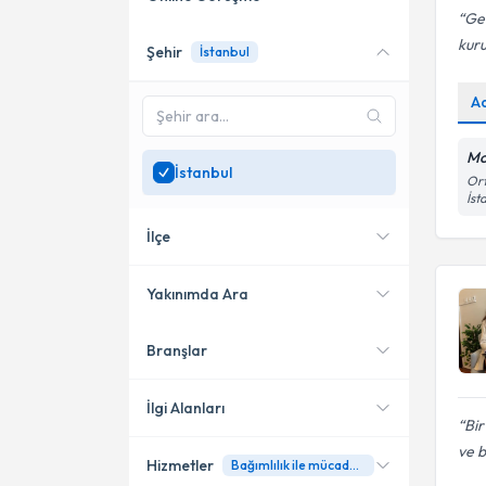
Geç
kuru
Şehir
İstanbul
Online danışmanlık sunan
uzmanları göster
A
Sadece
İstanbul
bölgesinde
uzman ara
Mo
İstanbul
Ort
İst
İlçe
Yakınımda Ara
Branşlar
Konumuma yakın uzmanları
Bakırköy
göster
Şişli
İlgi Alanları
Bir
Beşiktaş
ve b
Hizmetler
Bağımlılık ile mücadele
Psikoloji