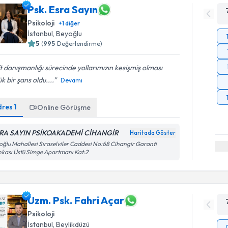
Psk. Esra Sayın
Psikoloji
+
1
diğer
İstanbul
, Beyoğlu
5
(
995
Değerlendirme)
t danışmanlığı sürecinde yollarımızın kesişmiş olması
k bir şans oldu....
Devamı
dres
1
Online Görüşme
RA SAYIN PSİKOAKADEMİ CİHANGİR
Haritada Göster
oğlu Mahallesi Sıraselviler Caddesi No:68 Cihangir Garanti
kası Üstü Simge Apartmanı Kat:2
Uzm. Psk. Fahri Açar
Psikoloji
İstanbul
, Beylikdüzü