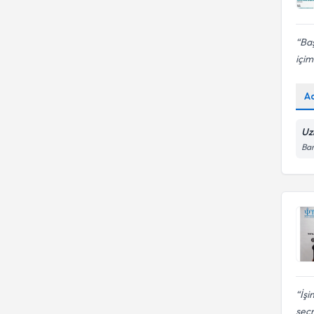
Baş
içim
A
Uz
Bar
İşi
seçm