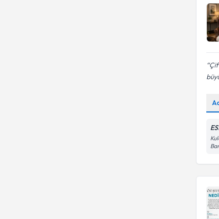
Çif
büyü
A
ES
Kul
Ban