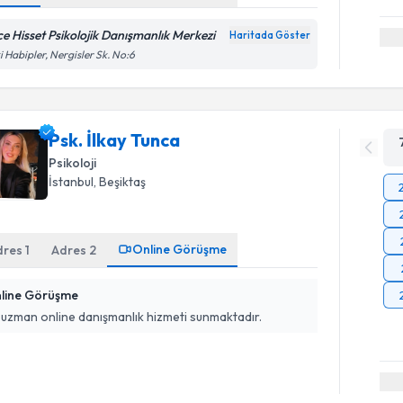
ice Hisset Psikolojik Danışmanlık Merkezi
Haritada Göster
i Habipler, Nergisler Sk. No:6
Psk. İlkay Tunca
Psikoloji
İstanbul
, Beşiktaş
Online Görüşme
dres
1
Adres
2
line Görüşme
 uzman online danışmanlık hizmeti sunmaktadır.