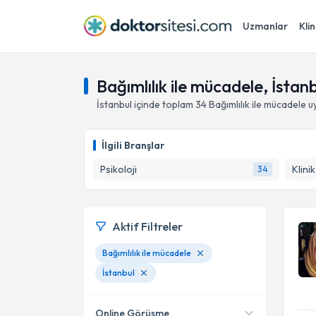
Uzmanlar
Klin
Bağımlılık ile mücadele, İstanb
İstanbul
içinde toplam
34
Bağımlılık ile mücadele
uy
İlgili Branşlar
Psikoloji
Klini
34
Aktif Filtreler
Bağımlılık ile mücadele
İstanbul
Online Görüşme