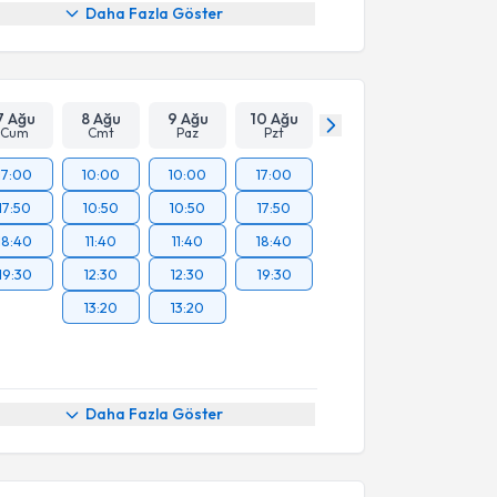
Daha Fazla Göster
7 Ağu
8 Ağu
9 Ağu
10 Ağu
Cum
Cmt
Paz
Pzt
17:00
10:00
10:00
17:00
17:50
10:50
10:50
17:50
18:40
11:40
11:40
18:40
19:30
12:30
12:30
19:30
13:20
13:20
Daha Fazla Göster