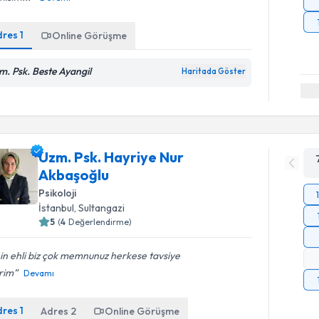
dres
1
Online Görüşme
m. Psk. Beste Ayangil
Haritada Göster
Uzm. Psk. Hayriye Nur
Akbaşoğlu
Psikoloji
İstanbul
, Sultangazi
5
(
4
Değerlendirme)
nin ehli biz çok memnunuz herkese tavsiye
rim
Devamı
dres
1
Adres
2
Online Görüşme