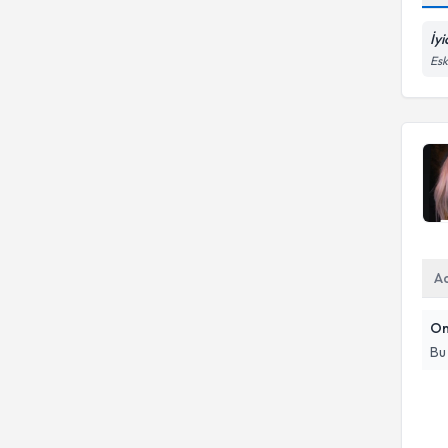
İy
Esk
A
On
Bu