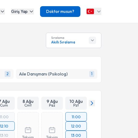
Giriş Yap
Doktor musun?
Sıralama
Akıllı Sıralama
Aile Danışmanı (Psikolog)
2
1
7 Ağu
8 Ağu
9 Ağu
10 Ağu
Cum
Cmt
Paz
Pzt
11:00
11:00
12:10
12:00
13:10
13:00
Takvim
Takvim