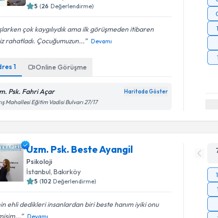
5
(
26
Değerlendirme)
larken çok kaygılıydık ama ilk görüşmeden itibaren
iz rahatladı. Çocuğumuzun...
Devamı
dres
1
Online Görüşme
m. Psk. Fahri Açar
Haritada Göster
ış Mahallesi Eğitim Vadisi Bulvarı 27/17
Uzm. Psk. Beste Ayangil
Psikoloji
İstanbul
, Bakırköy
5
(
102
Değerlendirme)
nin ehli dedikleri insanlardan biri beste hanım iyiki onu
isim...
Devamı