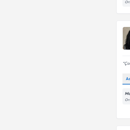
İstanbul Bilgi Üniversitesi
Ort
Online terapi
İstanbul Arel Üniversitesi
İstanbul Gelişim Üniversitesi
İstanbul Sağlık ve Teknoloji
İstanbul Kent Üniversitesi
Üniversitesi
İstanbul Ticaret Üniversitesi
Uygulamalı Psikoloji Bölümü
Çok
A
Mo
Ort