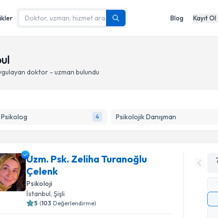
ikler
Blog
Kayıt Ol
ul
gulayan doktor - uzman bulundu
k Psikolog
Psikolojik Danışman
4
Uzm. Psk. Zeliha Turanoğlu
Çelenk
Psikoloji
İstanbul
, Şişli
5
(
103
Değerlendirme)