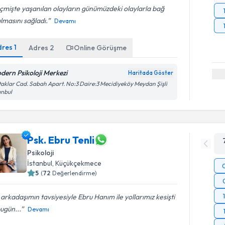
mişte yaşanılan olayların günümüzdeki olaylarla bağ
lmasını sağladı.
Devamı
dres
1
Adres
2
Online Görüşme
dern Psikoloji Merkezi
Haritada Göster
aklar Cad. Sabah Apart. No:3 Daire:3 Mecidiyeköy Meydan Şişli
anbul
Psk. Ebru Tenli
Psikoloji
İstanbul
, Küçükçekmece
5
(
72
Değerlendirme)
 arkadaşımın tavsiyesiyle Ebru Hanım ile yollarımız kesişti
ugün...
Devamı