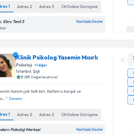
dres
1
Adres
2
Adres
3
Online Görüşme
. Ebru Tenli 5
Haritada Göster
kalı
Klinik Psikolog Yasemin Mısırlı
Psikoloji
+
1
diğer
İstanbul
, Şişli
5
(
59
Değerlendirme)
emin hanım çok tatlı biri. Kafam o karışık ve
...
Devamı
dres
1
Adres
2
Adres
3
Online Görüşme
dern Psikoloji Merkezi
Haritada Göster