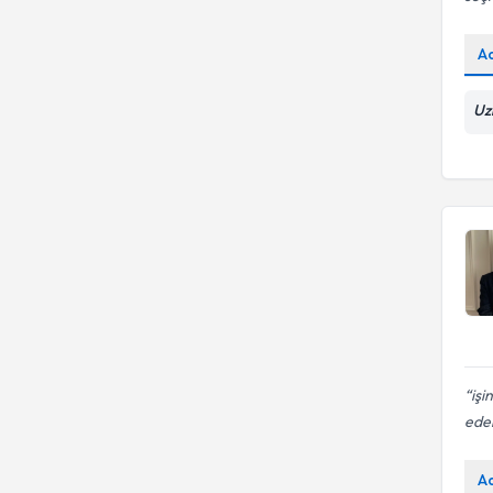
A
Uz
işi
ede
A