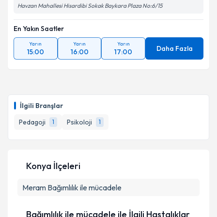
Havzan Mahallesi Hisardibi Sokak Baykara Plaza No:6/15
En Yakın Saatler
Yarın
Yarın
Yarın
Daha Fazla
15:00
16:00
17:00
İlgili Branşlar
Pedagoji
Psikoloji
1
1
Konya İlçeleri
Meram
Bağımlılık ile mücadele
Bağımlılık ile mücadele ile İlgili Hastalıklar