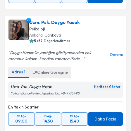
Uzm. Psk. Duygu Yasak
Psikoloji
Ankara
, Çankaya
5
(
57
Değerlendirme)
Duygu Hanım’la yaptığım görüşmelerden çok
Devamı
memnun kaldım. Kendimi rahatça ifade...
Adres
1
Online Görüşme
Uzm. Psk. Duygu Yasak
Haritada Göster
Yukarı Bahçelievler, Aşkabat Cd. 48/7, 06490
En Yakın Saatler
10 Ağu
10 Ağu
10 Ağu
Daha Fazla
09:00
14:50
15:40