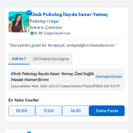
Klinik Psikolog İlayda Sezer Yamaç
Psikoloji
+
1
diğer
Ankara
, Çankaya
5
(
10
Değerlendirme)
Gerçekten güzel bir terapiydi, anlaşıldığımı hissediyorum.
Adres
1
Online Görüşme
Klinik Psikolog İlayda Sezer Yamaç Özel Sağlık
Haritada Göster
Meslek Hizmet Birimi
Çukurambar Mah. 1424. Sok 6/1 Cubes Ankara Plaza B1 Blok Kat: 5 D:91
En Yakın Saatler
10:00
11:00
14:30
Daha Fazla