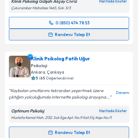
Klinik Psikolog Gülşah Akçay Civriz
Haritada Göster
Çukurambar Mahallesi 1465. Sok. 5/3
0 (850) 474 78 53
Randevu Takvimi Talebi
Randevu Talep Et
Klinik Psikolog Gülşah Akçay Civriz
için randevu
takvimi talebi oluşturun. Size bu uzmandan randevu
Klinik Psikolog Fatih Uğur
almanız için bir takvim hazırlandığında e-posta ile
bilgilendireceğiz.
Psikoloji
Ankara
, Çankaya
E-posta Adresiniz
5
(
65
Değerlendirme)
Kaybolan umutlarımı tekrardan yeşertmek üzere
Devamı
çıktığım yolculuğumda internette psikolog arayışına...
Kişisel verilerimin işlenmesine ilişkin
Aydınlatma
Optimum Psikoloj
Haritada Göster
Metni
'ni okudum ve kişisel verilerimin belirtilen
Mustafa Kemal Mah. 2132. Sok Ege Apt. No:9 Kat:3 İç Kapı No:11
kapsamda işlenmesini kabul ediyorum.
Randevu Talep Et
Randevu Takvimi Talebi