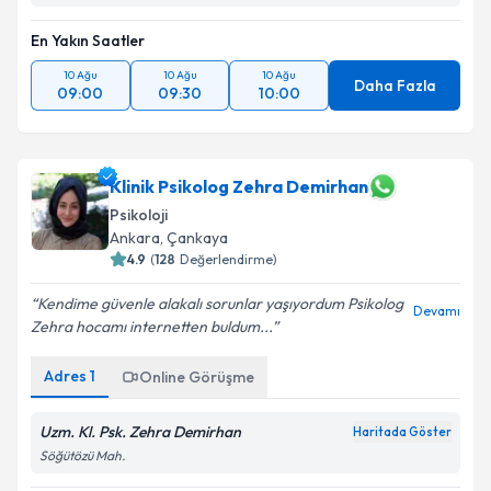
En Yakın Saatler
10 Ağu
10 Ağu
10 Ağu
Daha Fazla
09:00
09:30
10:00
Klinik Psikolog Zehra Demirhan
Psikoloji
Ankara
, Çankaya
4.9
(
128
Değerlendirme)
Kendime güvenle alakalı sorunlar yaşıyordum Psikolog
Devamı
Zehra hocamı internetten buldum...
Adres
1
Online Görüşme
Uzm. Kl. Psk. Zehra Demirhan
Haritada Göster
Söğütözü Mah.