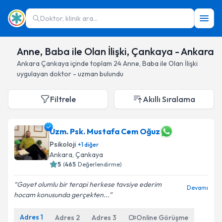
Doktor, klinik ara...
Anne, Baba ile Olan İlişki, Çankaya - Ankara
Ankara
Çankaya
içinde toplam
24
Anne, Baba ile Olan İlişki
uygulayan doktor - uzman bulundu
Filtrele
Akıllı Sıralama
Uzm. Psk. Mustafa Cem Oğuz
Psikoloji
+
1
diğer
Ankara
, Çankaya
5
(
465
Değerlendirme)
Gayet olumlu bir terapi herkese tavsiye ederim
Devamı
hocam konusunda gerçekten...
Adres
1
Adres
2
Adres
3
Online Görüşme