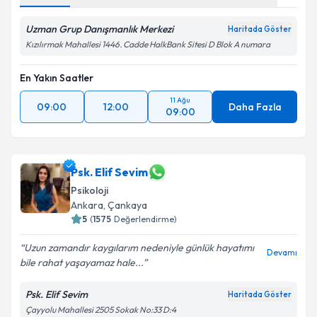
Uzman Grup Danışmanlık Merkezi
Haritada Göster
Kızılırmak Mahallesi 1446. Cadde HalkBank Sitesi D Blok A numara
En Yakın Saatler
11 Ağu
09:00
12:00
Daha Fazla
09:00
Psk. Elif Sevim
Psikoloji
Ankara
, Çankaya
5
(
1575
Değerlendirme)
Uzun zamandır kaygılarım nedeniyle günlük hayatımı
Devamı
bile rahat yaşayamaz hale...
Psk. Elif Sevim
Haritada Göster
Çayyolu Mahallesi 2505 Sokak No:33 D:4