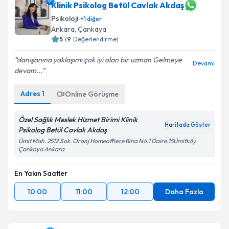
Klinik Psikolog Betül Cavlak Akdaş
Psikoloji
+
1
diğer
Ankara
, Çankaya
5
(
9
Değerlendirme)
danışanına yaklaşımı çok iyi olan bir uzman Gelmeye
Devamı
devam...
Adres
1
Online Görüşme
Özel Sağlık Meslek Hizmet Birimi Klinik
Haritada Göster
Psikolog Betül Cavlak Akdaş
Ümit Mah. 2512.Sok. Oranj Homeoffiece Bina No:1 Daire:15Ümitköy
Çankaya Ankara
En Yakın Saatler
10:00
11:00
12:00
Daha Fazla