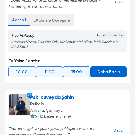
Güler yüzü, yargılamadan dinlemesi ile şimdiden
Devamı
kendimi çok rahat hissettim....
Adres
1
Online Görüşme
Trio Psikoloji
Haritada Göster
Alternatif Plaza, Trio Plus Ofis, Kızılırmak Mahallesi, 1446.Cadde No:
12/25 Kat:7
En Yakın Saatler
10:00
11:00
15:00
Daha Fazla
Psk. Ruveyda Şahin
Psikoloji
Ankara
, Çankaya
5
(
12
Değerlendirme)
Samimi, ilgili ve güler yüzlü yaklaşımları insanı
Devamı
rahatlatıyor. Danıştığınız konu...