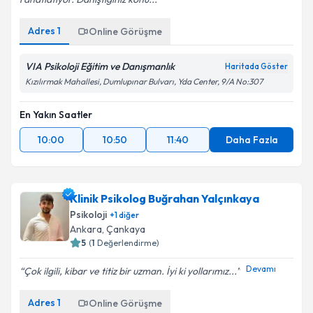
Adres
1
Online Görüşme
VIA Psikoloji Eğitim ve Danışmanlık
Haritada Göster
Kızılırmak Mahallesi, Dumlupınar Bulvarı, Yda Center, 9/A No:307
En Yakın Saatler
10:00
10:50
11:40
Daha Fazla
Klinik Psikolog Buğrahan Yalçınkaya
Psikoloji
+
1
diğer
Ankara
, Çankaya
5
(
1
Değerlendirme)
Devamı
Çok ilgili, kibar ve titiz bir uzman. İyi ki yollarımız...
Adres
1
Online Görüşme