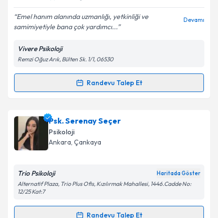
E-posta Adresiniz
Emel hanım alanında uzmanlığı, yetkinliği ve
Devamı
samimiyetiyle bana çok yardımcı...
Vivere Psikoloji
Remzi Oğuz Arık, Bülten Sk. 1/1, 06530
Kişisel verilerimin işlenmesine ilişkin
Aydınlatma
Metni
'ni okudum ve kişisel verilerimin belirtilen
kapsamda işlenmesini kabul ediyorum.
Randevu Talep Et
Randevu Takvimi Talebi
Takvim Talebini Gönder
Klinik Psikolog Emel Efe Topak
için randevu takvimi
Psk. Serenay Seçer
talebi oluşturun. Size bu uzmandan randevu almanız
Psikoloji
için bir takvim hazırlandığında e-posta ile
Ankara
, Çankaya
bilgilendireceğiz.
E-posta Adresiniz
Trio Psikoloji
Haritada Göster
Alternatif Plaza, Trio Plus Ofis, Kızılırmak Mahallesi, 1446.Cadde No:
12/25 Kat:7
Randevu Talep Et
Kişisel verilerimin işlenmesine ilişkin
Aydınlatma