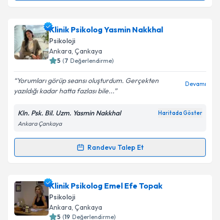
Takvim Talebini Gönder
Klinik Psikolog Fatih Uğur
için randevu takvimi
Klinik Psikolog Yasmin Nakkhal
talebi oluşturun. Size bu uzmandan randevu almanız
Psikoloji
için bir takvim hazırlandığında e-posta ile
Ankara
, Çankaya
bilgilendireceğiz.
5
(
7
Değerlendirme)
E-posta Adresiniz
Yorumları görüp seansı oluşturdum. Gerçekten
Devamı
yazıldığı kadar hatta fazlası bile...
Kln. Psk. Bil. Uzm. Yasmin Nakkhal
Haritada Göster
Ankara Çankaya
Kişisel verilerimin işlenmesine ilişkin
Aydınlatma
Metni
'ni okudum ve kişisel verilerimin belirtilen
kapsamda işlenmesini kabul ediyorum.
Randevu Talep Et
Randevu Takvimi Talebi
Takvim Talebini Gönder
Klinik Psikolog Yasmin Nakkhal
için randevu
Klinik Psikolog Emel Efe Topak
takvimi talebi oluşturun. Size bu uzmandan randevu
Psikoloji
almanız için bir takvim hazırlandığında e-posta ile
Ankara
, Çankaya
bilgilendireceğiz.
5
(
19
Değerlendirme)