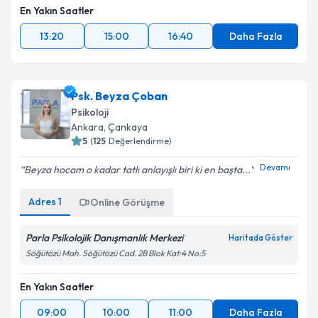
En Yakın Saatler
13:20
15:00
16:40
Daha Fazla
Psk. Beyza Çoban
Psikoloji
Ankara
, Çankaya
5
(
125
Değerlendirme)
Devamı
Beyza hocam o kadar tatlı anlayışlı biri ki en başta...
Adres
1
Online Görüşme
Parla Psikolojik Danışmanlık Merkezi
Haritada Göster
Söğütözü Mah. Söğütözü Cad. 2B Blok Kat:4 No:5
En Yakın Saatler
09:00
10:00
11:00
Daha Fazla