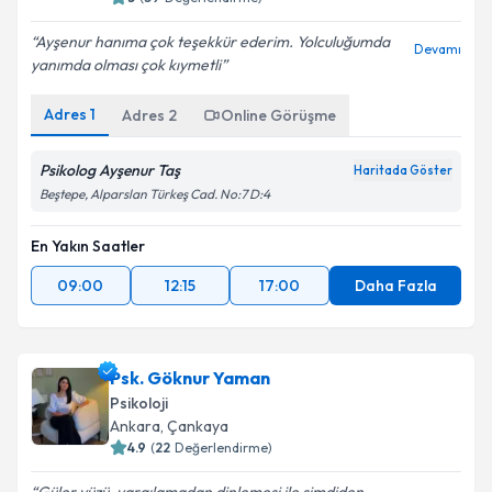
Ayşenur hanıma çok teşekkür ederim. Yolculuğumda
Devamı
yanımda olması çok kıymetli
Adres
1
Adres
2
Online Görüşme
Psikolog Ayşenur Taş
Haritada Göster
Beştepe, Alparslan Türkeş Cad. No:7 D:4
En Yakın Saatler
09:00
12:15
17:00
Daha Fazla
Psk. Göknur Yaman
Psikoloji
Ankara
, Çankaya
4.9
(
22
Değerlendirme)