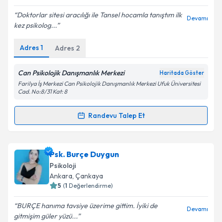
E-posta Adresiniz
Doktorlar sitesi aracılığı ile Tansel hocamla tanıştım ilk
Devamı
kez psikolog...
Adres
1
Adres
2
Kişisel verilerimin işlenmesine ilişkin
Aydınlatma
Metni
'ni okudum ve kişisel verilerimin belirtilen
kapsamda işlenmesini kabul ediyorum.
Can Psikolojik Danışmanlık Merkezi
Haritada Göster
Farilya İş Merkezi Can Psikolojik Danışmanlık Merkezi Ufuk Üniversitesi
Cad. No:8/31 Kat: 8
Takvim Talebini Gönder
Randevu Talep Et
Randevu Takvimi Talebi
Psk. Tansel Karademir
için randevu takvimi talebi
Psk. Burçe Duygun
oluşturun. Size bu uzmandan randevu almanız için bir
Psikoloji
takvim hazırlandığında e-posta ile bilgilendireceğiz.
Ankara
, Çankaya
5
(
1
Değerlendirme)
E-posta Adresiniz
BURÇE hanıma tavsiye üzerime gittim. İyiki de
Devamı
gitmişim güler yüzü...