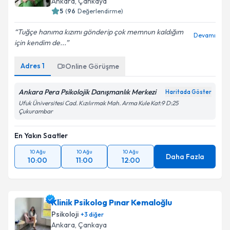
Ankara
, Çankaya
5
(
96
Değerlendirme)
Tuğçe hanıma kızımı gönderip çok memnun kaldığım
Devamı
için kendim de...
Adres
1
Online Görüşme
Ankara Pera Psikolojik Danışmanlık Merkezi
Haritada Göster
Ufuk Üniversitesi Cad. Kızılırmak Mah. Arma Kule Kat:9 D:25
Çukurambar
En Yakın Saatler
10 Ağu
10 Ağu
10 Ağu
Daha Fazla
10:00
11:00
12:00
Klinik Psikolog Pınar Kemaloğlu
Psikoloji
+
3
diğer
Ankara
, Çankaya