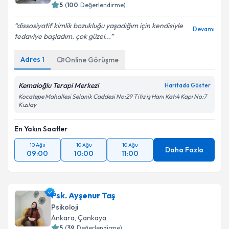
5
(
100
Değerlendirme)
dissosiyatif kimlik bozukluğu yaşadığım için kendisiyle
Devamı
tedaviye başladım. çok güzel...
Adres
1
Online Görüşme
Kemaloğlu Terapi Merkezi
Haritada Göster
Kocatepe Mahallesi Selanik Caddesi No:29 Titiz iş Hanı Kat:4 Kapı No:7
Kızılay
En Yakın Saatler
10 Ağu
10 Ağu
10 Ağu
Daha Fazla
09:00
10:00
11:00
Psk. Ayşenur Taş
Psikoloji
Ankara
, Çankaya
5
(
39
Değerlendirme)