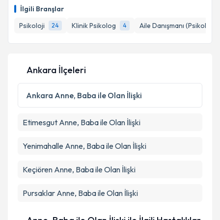
oluşturun. Size bu uzmandan randevu almanız için bir
Takvim Talebini Gönder
İlgili Branşlar
takvim hazırlandığında e-posta ile bilgilendireceğiz.
Psikoloji
Klinik Psikolog
Aile Danışmanı (Psikolog)
24
4
E-posta Adresiniz
Ankara İlçeleri
Kişisel verilerimin işlenmesine ilişkin
Aydınlatma
Metni
'ni okudum ve kişisel verilerimin belirtilen
Ankara
Anne, Baba ile Olan İlişki
kapsamda işlenmesini kabul ediyorum.
Etimesgut
Anne, Baba ile Olan İlişki
Takvim Talebini Gönder
Yenimahalle
Anne, Baba ile Olan İlişki
Keçiören
Anne, Baba ile Olan İlişki
Pursaklar
Anne, Baba ile Olan İlişki