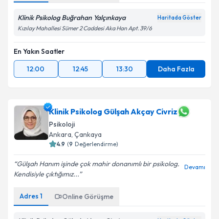
Klinik Psikolog Buğrahan Yalçınkaya
Haritada Göster
Kızılay Mahallesi Sümer 2 Caddesi Aka Han Apt. 39/6
En Yakın Saatler
12:00
12:45
13:30
Daha Fazla
Klinik Psikolog Gülşah Akçay Civriz
Psikoloji
Ankara
, Çankaya
4.9
(
9
Değerlendirme)
Gülşah Hanım işinde çok mahir donanımlı bir psikolog.
Devamı
Kendisiyle çıktığımız...
Adres
1
Online Görüşme