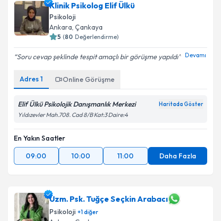
Klinik Psikolog Elif Ülkü
Psikoloji
Ankara
, Çankaya
5
(
80
Değerlendirme)
Devamı
Soru cevap şeklinde tespit amaçlı bir görüşme yapıldı
Adres
1
Online Görüşme
Elif Ülkü Psikolojik Danışmanlık Merkezi
Haritada Göster
Yıldızevler Mah.708. Cad 8/B Kat:3 Daire:4
En Yakın Saatler
09:00
10:00
11:00
Daha Fazla
Uzm. Psk. Tuğçe Seçkin Arabacı
Psikoloji
+
1
diğer