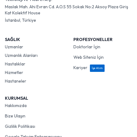
Maslak Mah. Ahi Evran Cd. A.O.S 55 Sokak No:2 Aksoy Plaza Giriş
Kat Kolektif House
İstanbul, Türkiye
SAĞLIK
PROFESYONELLER
Uzmanlar
Doktorlar İçin
Uzmanlık Alanları
Web Siteniz İçin
Hastalıklar
Kariyer
İşe Alım
Hizmetler
Hastaneler
KURUMSAL
Hakkımızda
Bize Ulaşın
Gizlilik Politikası
Google Takvim Entegrasyonu