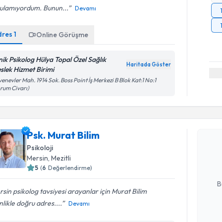
tulamıyordum. Bunun...
Devamı
dres
1
Online Görüşme
inik Psikolog Hülya Topal Özel Sağlık
Haritada Göster
slek Hizmet Birimi
enevler Mah. 1914 Sok. Boss Point İş Merkezi B Blok Kat:1 No:1
rum Civarı)
Randevu T
Psk. Murat
Psk. Murat Bilim
uzmandan ra
Psikoloji
posta ile bi
Mersin
, Mezitli
5
(
6
Değerlendirme)
E-posta Ad
B
sin psikolog tavsiyesi arayanlar için Murat Bilim
nlikle doğru adres....
Devamı
Kişisel