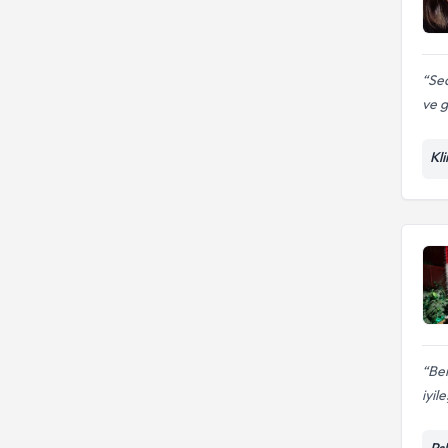
Aldatma, Aldatılma
Sea
ve g
Kl
Be
iyil