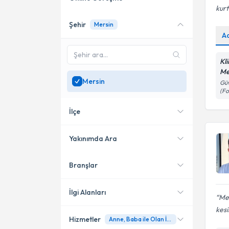
kur
Şehir
Mersin
Online danışmanlık sunan
A
uzmanları göster
Sadece
Mersin
bölgesinde
Kl
uzman ara
Me
Mersin
Güv
(Fo
İlçe
Yakınımda Ara
Branşlar
Konumuma yakın uzmanları
Yenişehir
göster
Mezitli
İlgi Alanları
Mer
kesi
Hizmetler
Anne, Baba ile Olan İlişki
Psikoloji