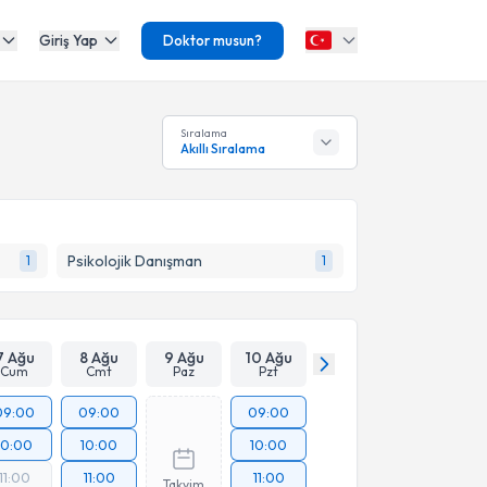
Giriş Yap
Doktor musun?
Sıralama
Akıllı Sıralama
Psikolojik Danışman
1
1
7 Ağu
8 Ağu
9 Ağu
10 Ağu
Cum
Cmt
Paz
Pzt
09:00
09:00
09:00
10:00
10:00
10:00
11:00
11:00
11:00
Takvim