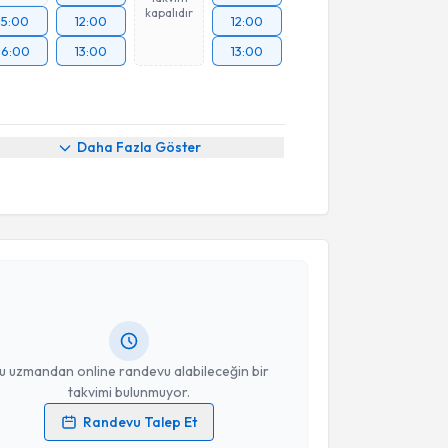
kapalıdır
15:00
12:00
12:00
16:00
13:00
13:00
Daha Fazla Göster
akvimi Talebi
 Bilim
için randevu takvimi talebi oluşturun. Size bu
ndevu almanız için bir takvim hazırlandığında e-
lgilendireceğiz.
resiniz
u uzmandan online randevu alabileceğin bir
takvimi bulunmuyor.
Randevu Talep Et
 verilerimin işlenmesine ilişkin
Aydınlatma Metni
'ni