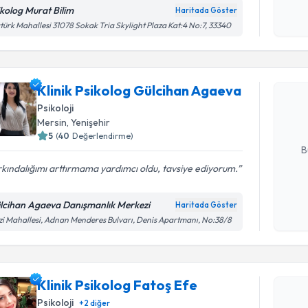
okudum
ikolog Murat Bilim
Haritada Göster
işlenm
türk Mahallesi 31078 Sokak Tria Skylight Plaza Kat:4 No:7, 33340
Randevu T
Klinik Ps
Klinik Psikolog Gülcihan Agaeva
oluşturun. 
hazırlandığ
Psikoloji
Mersin
, Yenişehir
E-posta Ad
5
(
40
Değerlendirme)
B
kındalığımı arttırmama yardımcı oldu, tavsiye ediyorum.
Kişisel
lcihan Agaeva Danışmanlık Merkezi
Haritada Göster
okudum
i Mahallesi, Adnan Menderes Bulvarı, Denis Apartmanı, No:38/8
Randevu T
işlenm
Klinik Psi
Klinik Psikolog Fatoş Efe
Size bu uzm
hazırlandığ
Psikoloji
+
2
diğer