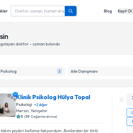
ikler
Blog
Kayıt Ol
sin
gulayan doktor - uzman bulundu
k Psikolog
Aile Danışmanı
2
Klinik Psikolog Hülya Topal
Psikoloji
+
2
diğer
Mersin
, Yenişehir
5
(
39
Değerlendirme)
 takım şeyleri kafama takıyordum. Bunlardan bir türlü