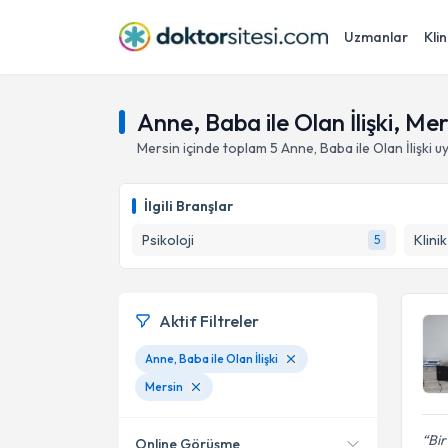
Uzmanlar
Klin
Anne, Baba ile Olan İlişki, Mer
Mersin
içinde toplam
5
Anne, Baba ile Olan İlişki
uy
İlgili Branşlar
Psikoloji
Klini
5
Aktif Filtreler
Anne, Baba ile Olan İlişki
Mersin
Bir
Online Görüşme