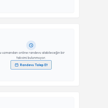
 ve kişisel verilerimin belirtilen kapsamda
esini kabul ediyorum.
akvimi Talebi
Takvim Talebini Gönder
ikolog Gülcihan Agaeva
için randevu takvimi talebi
Size bu uzmandan randevu almanız için bir takvim
ında e-posta ile bilgilendireceğiz.
resiniz
u uzmandan online randevu alabileceğin bir
takvimi bulunmuyor.
Randevu Talep Et
 verilerimin işlenmesine ilişkin
Aydınlatma Metni
'ni
 ve kişisel verilerimin belirtilen kapsamda
akvimi Talebi
esini kabul ediyorum.
Takvim Talebini Gönder
kolog Fatoş Efe
için randevu takvimi talebi oluşturun.
andan randevu almanız için bir takvim
ında e-posta ile bilgilendireceğiz.