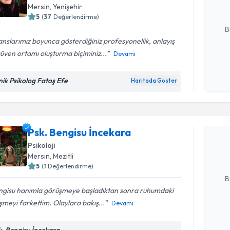
Mersin
, Yenişehir
E-posta Ad
5
(
37
Değerlendirme)
B
nslarımız boyunca gösterdiğiniz profesyonellik, anlayış
üven ortamı oluşturma biçiminiz...
Devamı
Kişisel
okudum
inik Psikolog Fatoş Efe
Haritada Göster
işlenm
Randevu T
Psk. Beng
Psk. Bengisu İncekara
Size bu uzm
hazırlandığ
Psikoloji
Mersin
, Mezitli
E-posta Ad
5
(
1
Değerlendirme)
B
ngisu hanımla görüşmeye başladıktan sonra ruhumdaki
eşmeyi farkettim. Olaylara bakış...
Devamı
Kişisel
okudum