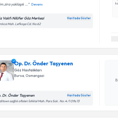
ka
rim.zira yaklaşık ...
Devamı
z Vakfı Nilüfer Göz Merkezi
Haritada Göster
lıca Mah. Lefkoşa Cd. No:62
Randevu T
Op. Dr. Ö
Size bu uzm
Op. Dr. Önder Taşyenen
hazırlandığ
Göz Hastalıkları
E-posta Ad
Bursa
, Osmangazi
B
. Dr. Önder Taşyenen
Haritada Göster
Kişisel
itown sağlık ofisleri İstiklal Mah. Pars Sok . No :4 /1 Ofis 13
okudum
Randevu T
işlenm