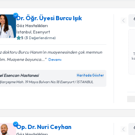
Dr. Öğr. Üyesi Burcu Işık
Göz Hastalıkları
İstanbul
, Esenyurt
5
(
3
Değerlendirme)
z doktoru Burcu Hanım’ın muayenesinden çok memnun
ka
dım. Muayene boyunca...
Devamı
el Esencan Hastanesi
Haritada Göster
larçeşme Mah. 19 Mayıs Bulvarı No:18 Esenyurt / İSTANBUL
Op. Dr. Nuri Ceyhan
Göz Hastalıkları