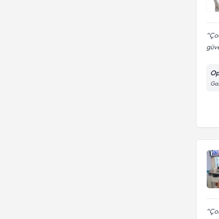
Çoc
güve
Op
Gaz
Çok