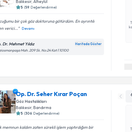
Balıkesir
, Altıeylül
5
(
59
Değerlendirme)
uğumu bir çok göz doktoruna götürdüm. En ayrıntılı
ka
n verici...
Devamı
. Dr. Mehmet Yıldız
Haritada Göster
iosmanpaşa Mah. 209 Sk. No:24 Kat:1 10100
Op. Dr. Seher Kırar Poçan
Göz Hastalıkları
Balıkesir
, Bandırma
5
(
306
Değerlendirme)
 memnun kaldım zaten sürekli işlem yaptırdığım bir