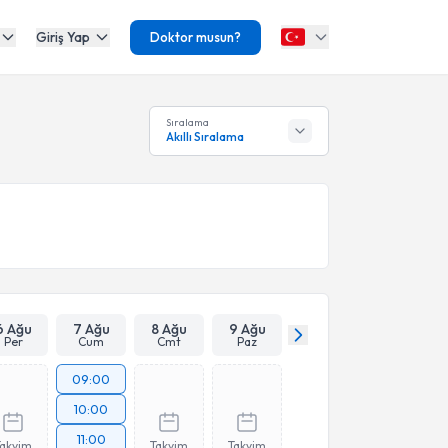
Giriş Yap
Doktor musun?
Sıralama
Akıllı Sıralama
6 Ağu
7 Ağu
8 Ağu
9 Ağu
Per
Cum
Cmt
Paz
09:00
10:00
11:00
Takvim
Takvim
Takvim