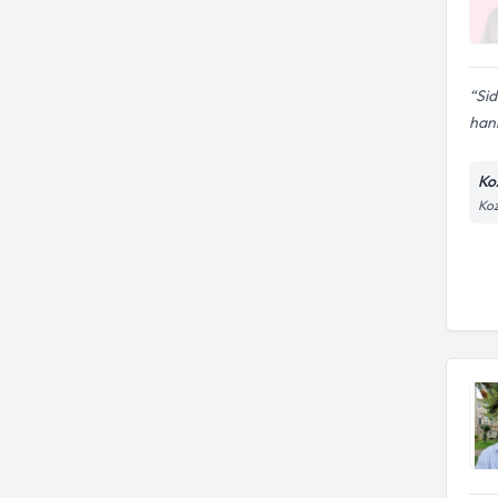
Sid
hani
Ko
Koz