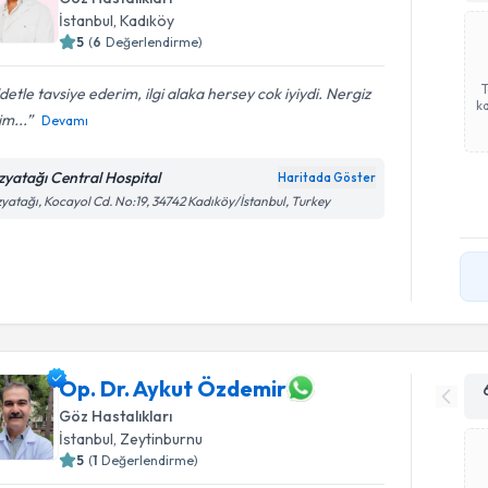
İstanbul
, Kadıköy
5
(
6
Değerlendirme)
detle tavsiye ederim, ilgi alaka hersey cok iyiydi. Nergiz
ka
m...
Devamı
zyatağı Central Hospital
Haritada Göster
yatağı, Kocayol Cd. No:19, 34742 Kadıköy/İstanbul, Turkey
Op. Dr. Aykut Özdemir
Göz Hastalıkları
İstanbul
, Zeytinburnu
5
(
1
Değerlendirme)