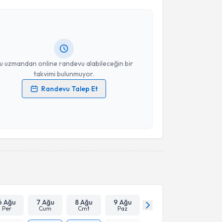
neyt Işık
için randevu takvimi talebi oluşturun. Size
Takvim Talebini Gönder
 randevu almanız için bir takvim hazırlandığında e-
lgilendireceğiz.
resiniz
u uzmandan online randevu alabileceğin bir
takvimi bulunmuyor.
Randevu Talep Et
 verilerimin işlenmesine ilişkin
Aydınlatma Metni
'ni
 ve kişisel verilerimin belirtilen kapsamda
esini kabul ediyorum.
Takvim Talebini Gönder
6 Ağu
7 Ağu
8 Ağu
9 Ağu
Per
Cum
Cmt
Paz