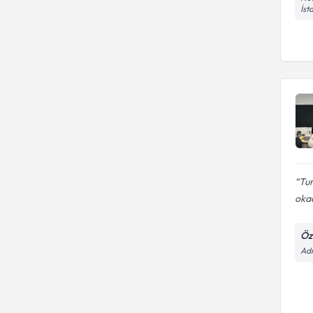
İst
Tur
okad
Öz
Adn