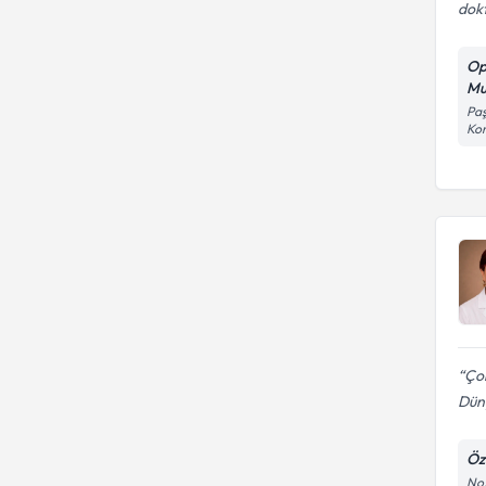
dok
Op
Mu
Paş
Kon
Çok
Düny
Öz
No: