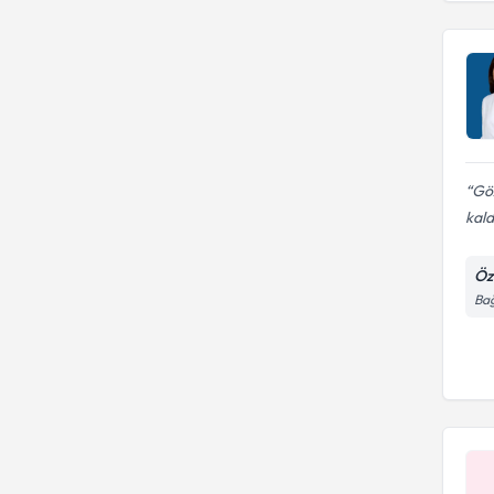
Gö
kal
Öz
Bağ