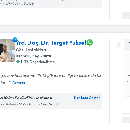
anbul/Bakırköy, Turkey
Yrd. Doç. Dr. Turgut Yüksel
Göz Hastalıkları
İstanbul
, Beylikdüzü
5
(
34
Değerlendirme)
gut bey hastalarına titizlik gösteriyor. ilgi ve alakasıda bir
ka
ar...
Devamı
el Kolan Beylikdüzü Hastanesi
Haritada Göster
an Kahveci Mah. Osmanlı Cad. No:23