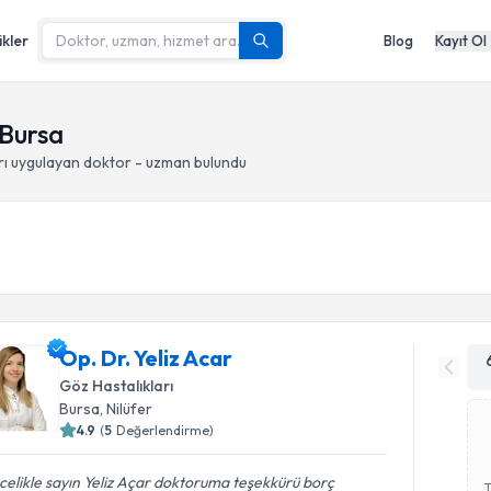
ikler
Blog
Kayıt Ol
 Bursa
rı
uygulayan doktor - uzman bulundu
Op. Dr. Yeliz Acar
Göz Hastalıkları
Bursa
, Nilüfer
4.9
(
5
Değerlendirme)
elikle sayın Yeliz Açar doktoruma teşekkürü borç