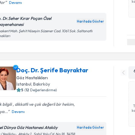
ka
tor
Devamı
. Dr.Seher Kırar Poçan Özel
Haritada Göster
ayenehanesi
akent Mah. Şehit Hüseyin Süzener Cad. 1061 Sok. Saltanatlı
akları
Doç. Dr. Şerife Bayraktar
Göz Hastalıkları
İstanbul
, Bakırköy
5
(
12
Değerlendirme)
 bilgili , dikkatli ve çok değerli bir hekim,
ka
a...
Devamı
el Dünya Göz Hastanesi Ataköy
Haritada Göster
 (Yeşilköy-, Ataköy 1., Sahil Yolu Cd. No:18, 34158