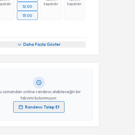
palıdır
kapalıdır
kapalıdır
12:00
13:00
akvimi Talebi
Daha Fazla Göster
nder Taşyenen
için randevu takvimi talebi oluşturun.
andan randevu almanız için bir takvim
ında e-posta ile bilgilendireceğiz.
resiniz
u uzmandan online randevu alabileceğin bir
takvimi bulunmuyor.
Randevu Talep Et
 verilerimin işlenmesine ilişkin
Aydınlatma Metni
'ni
 ve kişisel verilerimin belirtilen kapsamda
akvimi Talebi
esini kabul ediyorum.