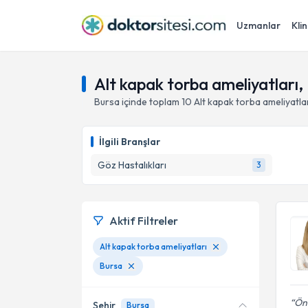
Uzmanlar
Klin
Alt kapak torba ameliyatları,
Bursa
içinde toplam
10
Alt kapak torba ameliyatla
İlgili Branşlar
Göz Hastalıkları
3
Aktif Filtreler
Alt kapak torba ameliyatları
Bursa
Önc
Şehir
Bursa