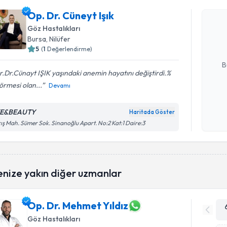
Op. Dr. Cü
Op. Dr. Cüneyt Işık
bu uzmandan
Göz Hastalıkları
posta ile bi
Bursa
, Nilüfer
5
(
1
Değerlendirme)
E-posta Ad
B
.Dr.Cünayt IŞIK yaşındaki anemin hayatını değiştirdi.%
görmesi olan...
Devamı
Kişisel
okudum
YE&BEAUTY
Haritada Göster
işlenm
ış Mah. Sümer Sok. Sinanoğlu Apart. No:2 Kat:1 Daire:3
enize yakın diğer uzmanlar
Op. Dr. Mehmet Yıldız
Göz Hastalıkları