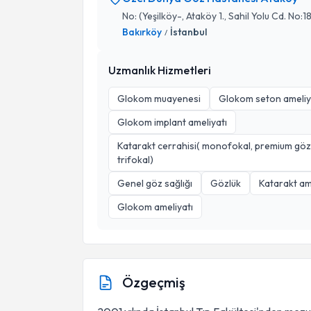
No: (Yeşilköy-, Ataköy 1., Sahil Yolu Cd. No:
Bakırköy
İstanbul
/
Uzmanlık Hizmetleri
Glokom muayenesi
Glokom seton ameliy
Glokom implant ameliyatı
Katarakt cerrahisi( monofokal, premium göziçi
trifokal)
Genel göz sağlığı
Gözlük
Katarakt am
Glokom ameliyatı
Özgeçmiş