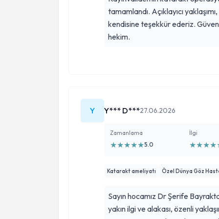
tamamlandı. Açıklayıcı yaklaşımı, ti
kendisine teşekkür ederiz. Güvenl
hekim.
Y
Y*** D***
27.06.2026
Zamanlama
İlgi
★
★
★
★
★
★
★
★
★
5.0
Katarakt ameliyatı
Özel Dünya Göz Hast
Sayın hocamız Dr Şerife Bayraktar
yakın ilgi ve alakası, özenli yaklaş