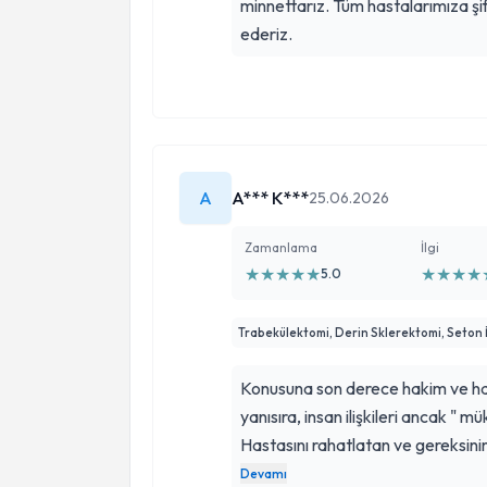
minnettarız. Tüm hastalarımıza şif
ederiz.
A
A*** K***
25.06.2026
Zamanlama
İlgi
★
★
★
★
★
★
★
★
★
5.0
Trabekülektomi, Derin Sklerektomi, Seton 
Konusuna son derece hakim ve har
yanısıra, insan ilişkileri ancak " 
Hastasını rahatlatan ve gereksinim 
yüksünmeden ilgili kişilere aktara
Devamı