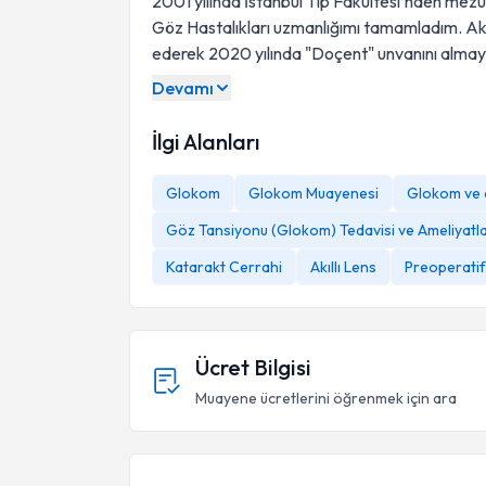
2001 yılında İstanbul Tıp Fakültesi'nden me
Göz Hastalıkları uzmanlığımı tamamladım. Ak
ederek 2020 yılında "Doçent" unvanını alma
Devamı
İlgi Alanları
Glokom
Glokom Muayenesi
Glokom ve 
Göz Tansiyonu (Glokom) Tedavisi ve Ameliyatla
Katarakt Cerrahi
Akıllı Lens
Preoperati
Ücret Bilgisi
Muayene ücretlerini öğrenmek için ara