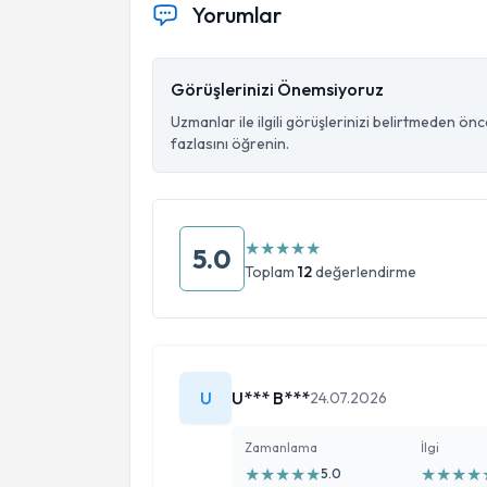
Yorumlar
Görüşlerinizi Önemsiyoruz
Uzmanlar ile ilgili görüşlerinizi belirtmeden ön
fazlasını öğrenin.
★
★
★
★
★
5.0
Toplam
12
değerlendirme
U
U*** B***
24.07.2026
Zamanlama
İlgi
★
★
★
★
★
★
★
★
★
5.0