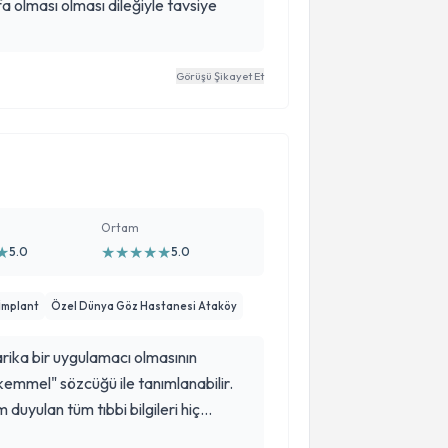
a olması olması dileğiyle tavsiye
Görüşü Şikayet Et
Ortam
★
★
★
★
★
★
5.0
5.0
İmplant
Özel Dünya Göz Hastanesi Ataköy
ika bir uygulamacı olmasının
mükemmel" sözcüğü ile tanımlanabilir.
duyulan tüm tıbbi bilgileri hiç
n harika bir hekim. Eşim ve ben hastası