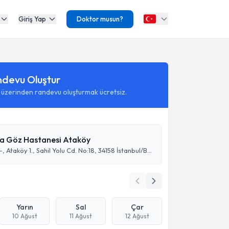
Giriş Yap
Doktor musun?
ndevu Oluştur
 üzerinden randevu oluşturmak ücretsiz.
a Göz Hastanesi Ataköy
No: (Yeşilköy-, Ataköy 1., Sahil Yolu Cd. No:18, 34158 İstanbul/Bakırköy, Turkey
Yarın
Sal
Çar
10 Ağust
11 Ağust
12 Ağust