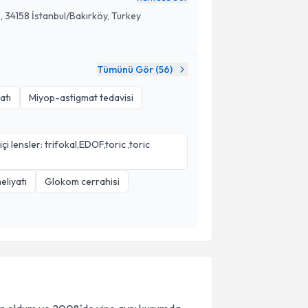
18, 34158 İstanbul/Bakırköy, Turkey
Tümünü Gör (
56
)
atı
Miyop-astigmat tedavisi
 lensler: trifokal,EDOF,toric ,toric
eliyatı
Glokom cerrahisi