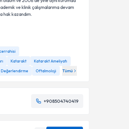
zun oldum ve 2008'de yine aynı kurumda
ademik ve klinik çalışmalarıma devam
ya hak kazandım.
cerrahisi
rı
Katarakt
Katarakt Ameliyatı
f Değerlendirme
Oftalmoloji
Tümü
+908504740419