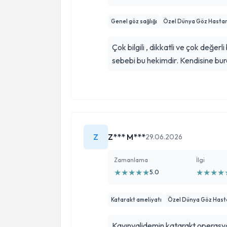
Genel göz sağlığı
Özel Dünya Göz Hastan
Çok bilgili , dikkatli ve çok değe
sebebi bu hekimdir. Kendisine bu
Z
Z*** M***
29.06.2026
Zamanlama
İlgi
★
★
★
★
★
★
★
★
★
5.0
Katarakt ameliyatı
Özel Dünya Göz Hast
Kayınvalidemin katarakt operasyon