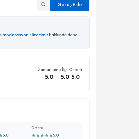
Görüş Ekle
ce
moderasyon sürecimiz
hakkında daha
Zamanlama
İlgi
Ortam
5.0
5.0
5.0
Ortam
★
★
★
★
★
★
5.0
5.0