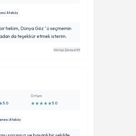
esi Ataköy
rli bir hekim, Dünya Göz ‘ ü seçmemin
radan da teşekkür etmek isterim.
Görüşü Şikayet Et
Ortam
★
★
★
★
★
★
5.0
5.0
anesi Ataköy
u sorunsuz ve başarılı bir şekilde