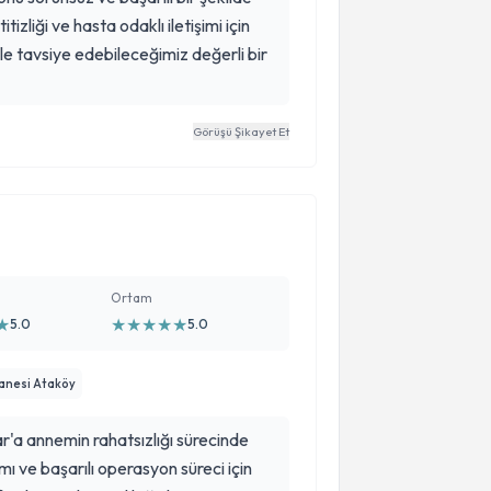
tizliği ve hasta odaklı iletişimi için
e tavsiye edebileceğimiz değerli bir
Görüşü Şikayet Et
Ortam
★
★
★
★
★
★
5.0
5.0
anesi Ataköy
'a annemin rahatsızlığı sürecinde
ımı ve başarılı operasyon süreci için