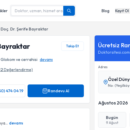
ikler
Blog
Kayıt Ol
Doç. Dr. Şerife Bayraktar
Ücretsiz Ra
 Bayraktar
Takip Et
Doktorsitesi.com
Glokom ve cerrahisi
devamı
Adres
12
Değerlendirme)
Özel Düny
50) 474 04 19
Randevu Al
Ağustos 2026
Bugün
ya...
devamı
9 Ağust