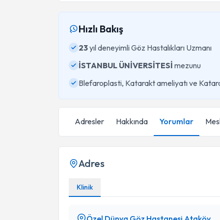
Hızlı Bakış
23
yıl deneyimli Göz Hastalıkları Uzmanı
İSTANBUL ÜNİVERSİTESİ
mezunu
Blefaroplasti, Katarakt ameliyatı ve Katar
Adresler
Hakkında
Yorumlar
Mesl
Adres
Klinik
Özel Dünya Göz Hastanesi Ataköy