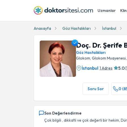
Uzmanlar
Klin
Anasayfa
Göz Hastalıkları
İstanbul
Doç. Dr. Şerife
Göz Hastalıkları
Glokom, Glokom Muayenesi, 
İstanbul
5.0
1 Adres
(
Doç. Dr. Şerife Bayraktar Profil Fotoğrafı
Soru Sor
0 (8
Son Değerlendirme
Çok bilgili , dikkatli ve çok değerli bir hekim, Dün