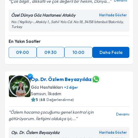
Devamı
Çok bilgili , dikkatli ve çok değerli bir hekim, Dünya...
Özel Dünya Göz Hastanesi Ataköy
Haritada Göster
No: (Yeşilköy-, Ataköy 1., Sahil Yolu Cd. No:18, 34158 İstanbul/Bakırköy,
Turkey
En Yakın Saatler
09:00
09:30
10:00
Daha Fazla
Op. Dr. Özlem Beyazyıldız
Göz Hastalıkları
+
2
diğer
Samsun
,
İlkadım
5
(
68
Değerlendirme)
Özlem hocama çocuğumu genel kontrol için
Devamı
götürüyorum. İletişimi oldukça iyi;...
Op. Dr. Özlem Beyazyıldız
Haritada Göster