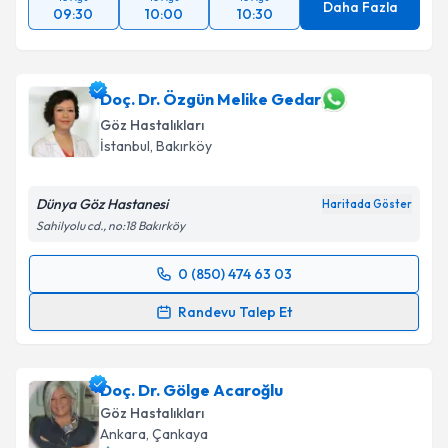
Daha Fazla
09:30
10:00
10:30
Doç. Dr. Özgün Melike Gedar
Göz Hastalıkları
İstanbul
,
Bakırköy
Dünya Göz Hastanesi
Haritada Göster
Sahilyolu cd., no:18 Bakırköy
0 (850) 474 63 03
Randevu Takvimi Talebi
Randevu Talep Et
Doç. Dr. Özgün Melike Gedar
için randevu takvimi
talebi oluşturun. Size bu uzmandan randevu almanız
Doç. Dr. Gölge Acaroğlu
için bir takvim hazırlandığında e-posta ile
bilgilendireceğiz.
Göz Hastalıkları
Ankara
,
Çankaya