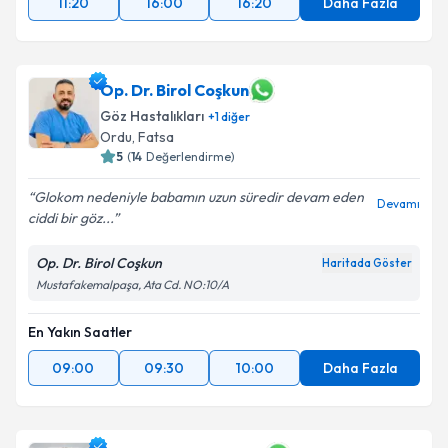
11:20
16:00
16:20
Daha Fazla
Op. Dr. Birol Coşkun
Göz Hastalıkları
+
1
diğer
Ordu
,
Fatsa
5
(
14
Değerlendirme)
Glokom nedeniyle babamın uzun süredir devam eden
Devamı
ciddi bir göz...
Op. Dr. Birol Coşkun
Haritada Göster
Mustafakemalpaşa, Ata Cd. NO:10/A
En Yakın Saatler
09:00
09:30
10:00
Daha Fazla