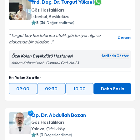
Yrd. Doç. Dr. Turgut Yüksel
Göz Hastalıkları
İstanbul
,
Beylikdüzü
5
(
34
Değerlendirme)
Turgut bey hastalarına titizlik gösteriyor. ilgi ve
Devamı
alakasıda bir okadar...
Özel Kolan Beylikdüzü Hastanesi
Haritada Göster
Adnan Kahveci Mah. Osmanlı Cad. No:23
En Yakın Saatler
09:00
09:30
10:00
Daha Fazla
Op. Dr. Abdullah Bozan
Göz Hastalıkları
Yalova
,
Çiftlikköy
5
(
3
Değerlendirme)