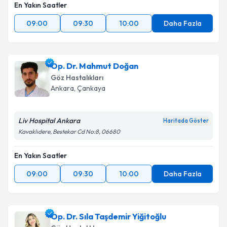
En Yakın Saatler
09:00
09:30
10:00
Daha Fazla
Op. Dr. Mahmut Doğan
Göz Hastalıkları
Ankara
,
Çankaya
Liv Hospital Ankara
Haritada Göster
Kavaklıdere, Bestekar Cd No:8, 06680
En Yakın Saatler
09:00
09:30
10:00
Daha Fazla
Op. Dr. Sıla Taşdemir Yiğitoğlu