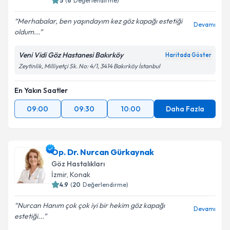
5
(
6
Değerlendirme)
Merhabalar, ben yaşındayım kez göz kapağı estetiği
Devamı
oldum...
Veni Vidi Göz Hastanesi Bakırköy
Haritada Göster
Zeytinlik, Milliyetçi Sk. No: 4/1, 3414 Bakırköy İstanbul
En Yakın Saatler
09:00
09:30
10:00
Daha Fazla
Op. Dr. Nurcan Gürkaynak
Göz Hastalıkları
İzmir
,
Konak
4.9
(
20
Değerlendirme)
Nurcan Hanım çok çok iyi bir hekim göz kapağı
Devamı
estetiği...