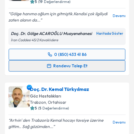
E-posta Adresiniz
5
(
19
Değerlendirme)
Gölge hanıma oğlum için gitmiştik.Kendisi çok ilgiliydi
Devamı
zaten alanın da...
Kişisel verilerimin işlenmesine ilişkin
Aydınlatma
Doç. Dr. Gölge ACAROĞLU Muayenehanesi
Haritada Göster
Metni
'ni okudum ve kişisel verilerimin belirtilen
İran Caddesi 45/2 Kavaklıdere
kapsamda işlenmesini kabul ediyorum.
0 (850) 433 41 86
Randevu Takvimi Talebi
Takvim Talebini Gönder
Randevu Talep Et
Doç. Dr. Gölge Acaroğlu
için randevu takvimi talebi
oluşturun. Size bu uzmandan randevu almanız için bir
Doç. Dr. Kemal Türkyılmaz
takvim hazırlandığında e-posta ile bilgilendireceğiz.
Göz Hastalıkları
E-posta Adresiniz
Trabzon
,
Ortahisar
5
(
5
Değerlendirme)
Artvin' den Trabzon'a Kemal hocayı tavsiye üzerine
Devamı
gittim.. Sağ gözümden...
Kişisel verilerimin işlenmesine ilişkin
Aydınlatma