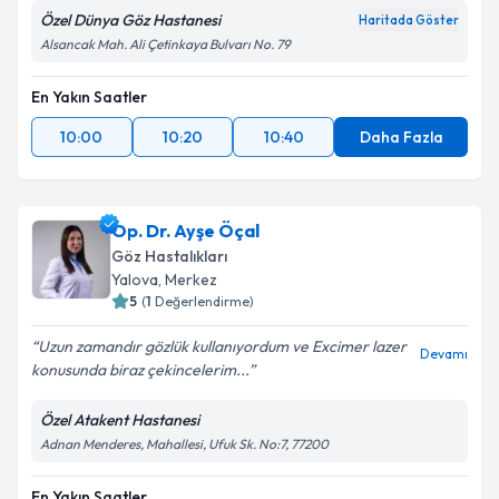
Özel Dünya Göz Hastanesi
Haritada Göster
Alsancak Mah. Ali Çetinkaya Bulvarı No. 79
En Yakın Saatler
10:00
10:20
10:40
Daha Fazla
Op. Dr. Ayşe Öçal
Göz Hastalıkları
Yalova
,
Merkez
5
(
1
Değerlendirme)
Uzun zamandır gözlük kullanıyordum ve Excimer lazer
Devamı
konusunda biraz çekincelerim...
Özel Atakent Hastanesi
Adnan Menderes, Mahallesi, Ufuk Sk. No:7, 77200
En Yakın Saatler