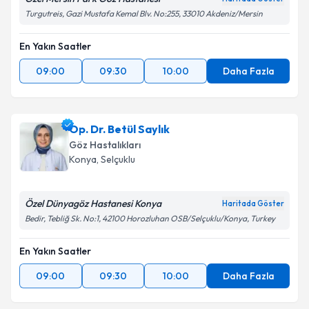
Turgutreis, Gazi Mustafa Kemal Blv. No:255, 33010 Akdeniz/Mersin
En Yakın Saatler
09:00
09:30
10:00
Daha Fazla
Op. Dr. Betül Saylık
Göz Hastalıkları
Konya
,
Selçuklu
Özel Dünyagöz Hastanesi Konya
Haritada Göster
Bedir, Tebliğ Sk. No:1, 42100 Horozluhan OSB/Selçuklu/Konya, Turkey
En Yakın Saatler
09:00
09:30
10:00
Daha Fazla