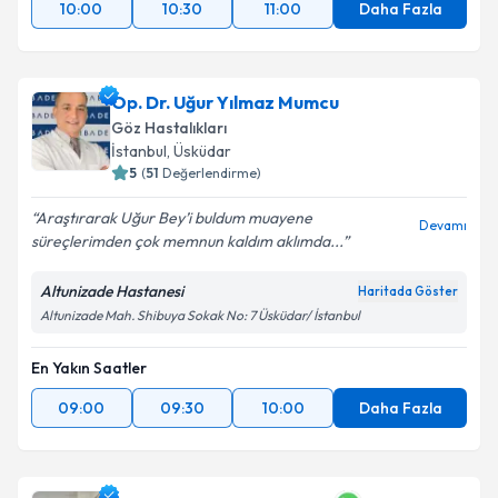
10:00
10:30
11:00
Daha Fazla
Op. Dr. Uğur Yılmaz Mumcu
Göz Hastalıkları
İstanbul
,
Üsküdar
5
(
51
Değerlendirme)
Araştırarak Uğur Bey’i buldum muayene
Devamı
süreçlerimden çok memnun kaldım aklımda...
Altunizade Hastanesi
Haritada Göster
Altunizade Mah. Shibuya Sokak No: 7 Üsküdar/ İstanbul
En Yakın Saatler
09:00
09:30
10:00
Daha Fazla