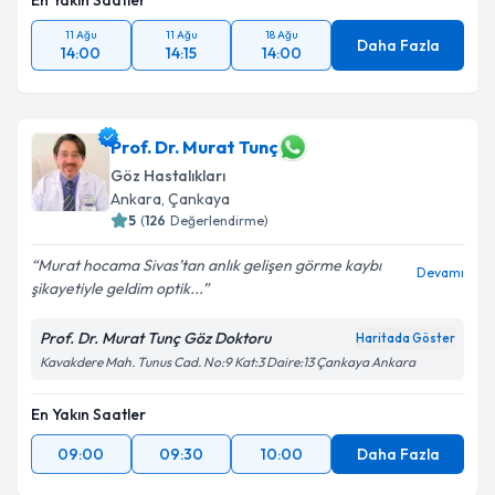
En Yakın Saatler
11 Ağu
11 Ağu
18 Ağu
Daha Fazla
14:00
14:15
14:00
Prof. Dr. Murat Tunç
Göz Hastalıkları
Ankara
,
Çankaya
5
(
126
Değerlendirme)
Murat hocama Sivas’tan anlık gelişen görme kaybı
Devamı
şikayetiyle geldim optik...
Prof. Dr. Murat Tunç Göz Doktoru
Haritada Göster
Kavakdere Mah. Tunus Cad. No:9 Kat:3 Daire:13 Çankaya Ankara
En Yakın Saatler
09:00
09:30
10:00
Daha Fazla