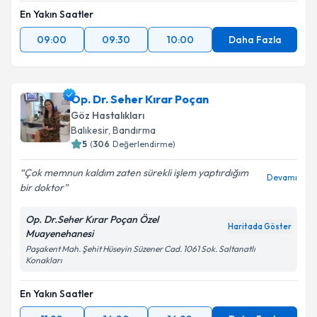
En Yakın Saatler
09:00
09:30
10:00
Daha Fazla
Op. Dr. Seher Kırar Poçan
Göz Hastalıkları
Balıkesir
,
Bandırma
5
(
306
Değerlendirme)
Çok memnun kaldım zaten sürekli işlem yaptırdığım
Devamı
bir doktor
Op. Dr.Seher Kırar Poçan Özel
Haritada Göster
Muayenehanesi
Paşakent Mah. Şehit Hüseyin Süzener Cad. 1061 Sok. Saltanatlı
Konakları
En Yakın Saatler