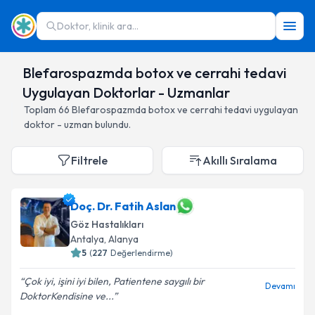
Doktor, klinik ara...
Blefarospazmda botox ve cerrahi tedavi
Uygulayan Doktorlar - Uzmanlar
Toplam
66
Blefarospazmda botox ve cerrahi tedavi
uygulayan
doktor - uzman bulundu.
Filtrele
Akıllı Sıralama
Doç. Dr. Fatih Aslan
Göz Hastalıkları
Antalya
,
Alanya
5
(
227
Değerlendirme)
Çok iyi, işini iyi bilen, Patientene saygılı bir
Devamı
DoktorKendisine ve...