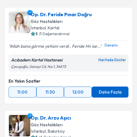
Op. Dr. Feride Pınar Doğru
Göz Hastalıkları
İstanbul
,
Kartal
5
(
1
Değerlendirme)
Devamı
Allah bana görme yetisini verdi , Feride Hn ise...
Acıbadem Kartal Hastanesi
Haritada Göster
Çavuşoğlu, Sanayi Cd. No:1, 34873
En Yakın Saatler
11:00
11:30
12:00
Daha Fazla
Op. Dr. Arzu Aşıcı
Göz Hastalıkları
İstanbul
,
Bakırköy