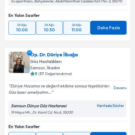
Su apartmanı, Bahçelievler, AbdülHamithak Caddesi Kat:1 No :3, 55070
En Yakın Saatler
26 Ağu
26 Ağu
26 Ağu
Daha Fazla
10:00
10:30
11:00
Op. Dr. Düriye İlbağa
Göz Hastalıkları
Samsun
,
İlkadım
5
(
37
Değerlendirme)
Düriye Hocama ve değerli ekibine sonsuz teşekkürler.
Devamı
Göz lazer ameliyatım...
Samsun Dünya Göz Hastanesi
Haritada Göster
19 Mayıs Mh., Dr. Kamil Cd. No:6, 55030
En Yakın Saatler