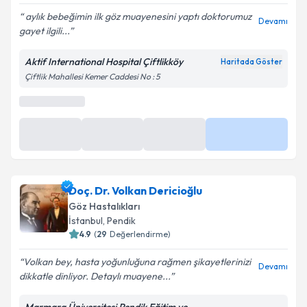
aylık bebeğimin ilk göz muayenesini yaptı doktorumuz
Devamı
gayet ilgili...
Aktif International Hospital Çiftlikköy
Haritada Göster
Çiftlik Mahallesi Kemer Caddesi No : 5
Doç. Dr. Volkan Dericioğlu
Göz Hastalıkları
İstanbul
,
Pendik
4.9
(
29
Değerlendirme)
Volkan bey, hasta yoğunluğuna rağmen şikayetlerinizi
Devamı
dikkatle dinliyor. Detaylı muayene...