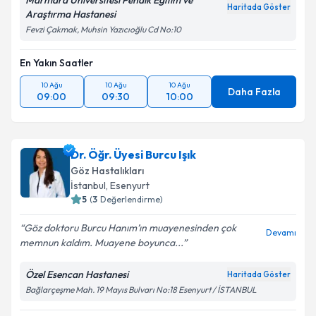
Marmara Üniversitesi Pendik Eğitim ve
Haritada Göster
Araştırma Hastanesi
Fevzi Çakmak, Muhsin Yazıcıoğlu Cd No:10
En Yakın Saatler
10 Ağu
10 Ağu
10 Ağu
Daha Fazla
09:00
09:30
10:00
Dr. Öğr. Üyesi Burcu Işık
Göz Hastalıkları
İstanbul
,
Esenyurt
5
(
3
Değerlendirme)
Göz doktoru Burcu Hanım’ın muayenesinden çok
Devamı
memnun kaldım. Muayene boyunca...
Özel Esencan Hastanesi
Haritada Göster
Bağlarçeşme Mah. 19 Mayıs Bulvarı No:18 Esenyurt / İSTANBUL