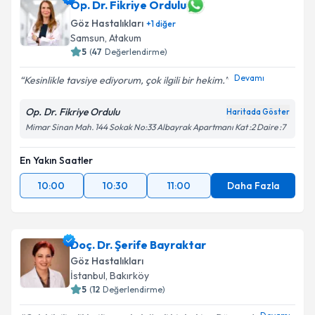
Op. Dr. Fikriye Ordulu
Göz Hastalıkları
+
1
diğer
Samsun
,
Atakum
5
(
47
Değerlendirme)
Devamı
Kesinlikle tavsiye ediyorum, çok ilgili bir hekim.
Op. Dr. Fikriye Ordulu
Haritada Göster
Mimar Sinan Mah. 144 Sokak No:33 Albayrak Apartmanı Kat :2 Daire :7
En Yakın Saatler
10:00
10:30
11:00
Daha Fazla
Doç. Dr. Şerife Bayraktar
Göz Hastalıkları
İstanbul
,
Bakırköy
5
(
12
Değerlendirme)