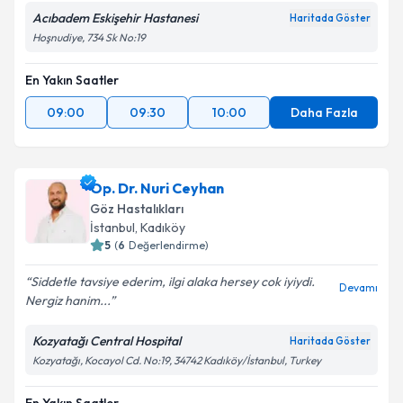
Acıbadem Eskişehir Hastanesi
Haritada Göster
Hoşnudiye, 734 Sk No:19
Kişisel verilerimin işlenmesine ilişkin
Aydınlatma
Metni
'ni okudum ve kişisel verilerimin belirtilen
En Yakın Saatler
kapsamda işlenmesini kabul ediyorum.
09:00
09:30
10:00
Daha Fazla
Takvim Talebini Gönder
Op. Dr. Nuri Ceyhan
Göz Hastalıkları
İstanbul
,
Kadıköy
5
(
6
Değerlendirme)
Siddetle tavsiye ederim, ilgi alaka hersey cok iyiydi.
Devamı
Nergiz hanim...
Kozyatağı Central Hospital
Haritada Göster
Kozyatağı, Kocayol Cd. No:19, 34742 Kadıköy/İstanbul, Turkey