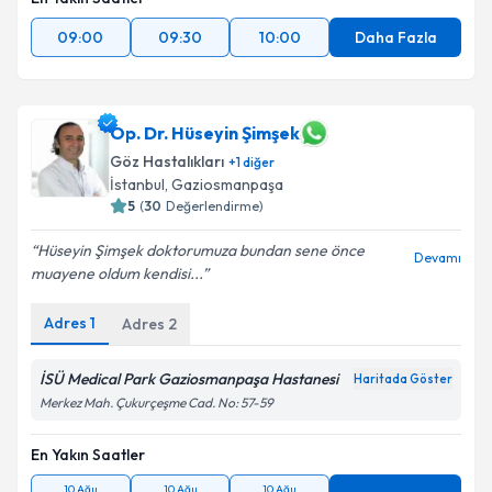
09:00
09:30
10:00
Daha Fazla
Op. Dr. Hüseyin Şimşek
Göz Hastalıkları
+
1
diğer
İstanbul
,
Gaziosmanpaşa
5
(
30
Değerlendirme)
Hüseyin Şimşek doktorumuza bundan sene önce
Devamı
muayene oldum kendisi...
Adres
1
Adres
2
İSÜ Medical Park Gaziosmanpaşa Hastanesi
Haritada Göster
Merkez Mah. Çukurçeşme Cad. No: 57-59
En Yakın Saatler
10 Ağu
10 Ağu
10 Ağu