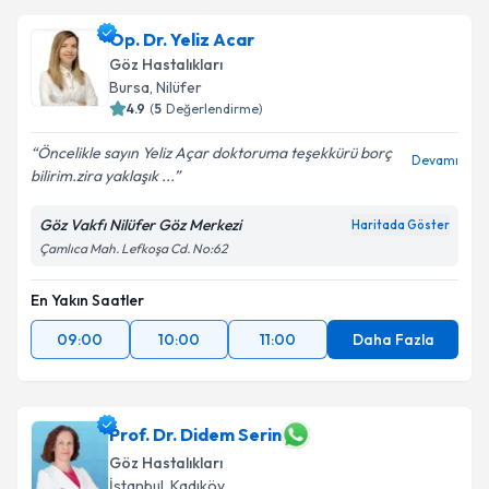
Op. Dr. Yeliz Acar
Göz Hastalıkları
Bursa
,
Nilüfer
4.9
(
5
Değerlendirme)
Öncelikle sayın Yeliz Açar doktoruma teşekkürü borç
Devamı
bilirim.zira yaklaşık ...
Göz Vakfı Nilüfer Göz Merkezi
Haritada Göster
Çamlıca Mah. Lefkoşa Cd. No:62
En Yakın Saatler
09:00
10:00
11:00
Daha Fazla
Prof. Dr. Didem Serin
Göz Hastalıkları
İstanbul
,
Kadıköy