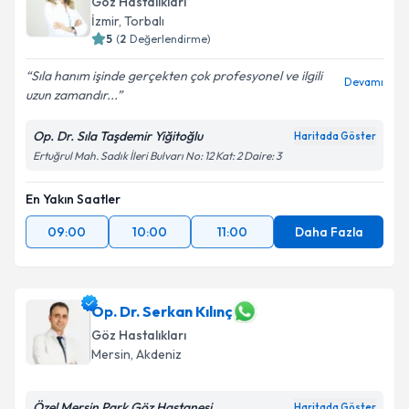
Göz Hastalıkları
İzmir
,
Torbalı
5
(
2
Değerlendirme)
Sıla hanım işinde gerçekten çok profesyonel ve ilgili
Devamı
uzun zamandır...
Op. Dr. Sıla Taşdemir Yiğitoğlu
Haritada Göster
Ertuğrul Mah. Sadık İleri Bulvarı No: 12 Kat: 2 Daire: 3
En Yakın Saatler
09:00
10:00
11:00
Daha Fazla
Op. Dr. Serkan Kılınç
Göz Hastalıkları
Mersin
,
Akdeniz
Özel Mersin Park Göz Hastanesi
Haritada Göster