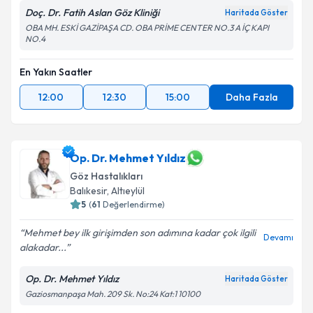
Doç. Dr. Fatih Aslan Göz Kliniği
Haritada Göster
OBA MH. ESKİ GAZİPAŞA CD. OBA PRİME CENTER NO.3 A İÇ KAPI
NO.4
En Yakın Saatler
12:00
12:30
15:00
Daha Fazla
Op. Dr. Mehmet Yıldız
Göz Hastalıkları
Balıkesir
,
Altıeylül
5
(
61
Değerlendirme)
Mehmet bey ilk girişimden son adımına kadar çok ilgili
Devamı
alakadar...
Op. Dr. Mehmet Yıldız
Haritada Göster
Gaziosmanpaşa Mah. 209 Sk. No:24 Kat:1 10100