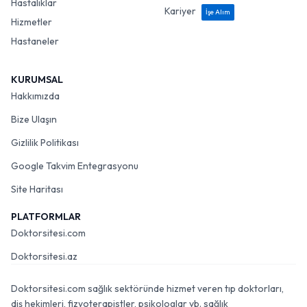
Hastalıklar
Kariyer
İşe Alım
Hizmetler
Hastaneler
KURUMSAL
Hakkımızda
Bize Ulaşın
Gizlilik Politikası
Google Takvim Entegrasyonu
Site Haritası
PLATFORMLAR
Doktorsitesi.com
Doktorsitesi.az
Doktorsitesi.com sağlık sektöründe hizmet veren tıp doktorları,
diş hekimleri, fizyoterapistler, psikologlar vb. sağlık