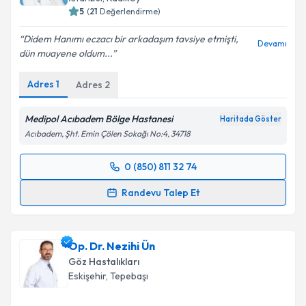
5
(
21
Değerlendirme)
Didem Hanımı eczacı bir arkadaşım tavsiye etmişti,
Devamı
dün muayene oldum...
Adres
1
Adres
2
Medipol Acıbadem Bölge Hastanesi
Haritada Göster
Acıbadem, Şht. Emin Çölen Sokağı No:4, 34718
0 (850) 811 32 74
Randevu Takvimi Talebi
Randevu Talep Et
Prof. Dr. Didem Serin
için randevu takvimi talebi
oluşturun. Size bu uzmandan randevu almanız için bir
Op. Dr. Nezihi Ün
takvim hazırlandığında e-posta ile bilgilendireceğiz.
Göz Hastalıkları
E-posta Adresiniz
Eskişehir
,
Tepebaşı