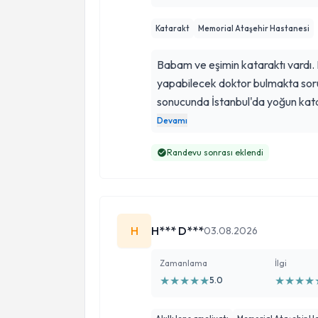
Katarakt
Memorial Ataşehir Hastanesi
Babam ve eşimin kataraktı vardı.
yapabilecek doktor bulmakta sor
sonucunda İstanbul'da yoğun kata
başarılı bir doktor bulduk. Dr. M
Devamı
katarakt ameliyatlarını yaptı. Ame
Randevu sonrası eklendi
sonra yaşadığımız şehire Dr. Fatih Bey'in izniyle dönüş ya
da eşimin de ameliyatları çok başar
ilgili bir sorunu olduğunu duyduğu
söylüyorum. Fatih Hocaya teşekk
H
H*** D***
gibi doktorlara ülkecek ihtiyaç duyu
03.08.2026
Zamanlama
İlgi
★
★
★
★
★
★
★
★
★
5.0