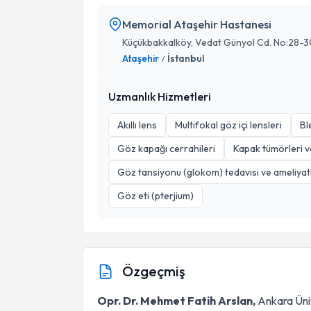
Memorial Ataşehir Hastanesi
Küçükbakkalköy, Vedat Günyol Cd. No:28-
Ataşehir
İstanbul
/
Uzmanlık Hizmetleri
Akıllı lens
Multifokal göz içi lensleri
Bl
Göz kapağı cerrahileri
Kapak tümörleri v
Göz tansiyonu (glokom) tedavisi ve ameliyatl
Göz eti (pterjium)
Özgeçmiş
Opr. Dr. Mehmet Fatih Arslan,
Ankara Üniv