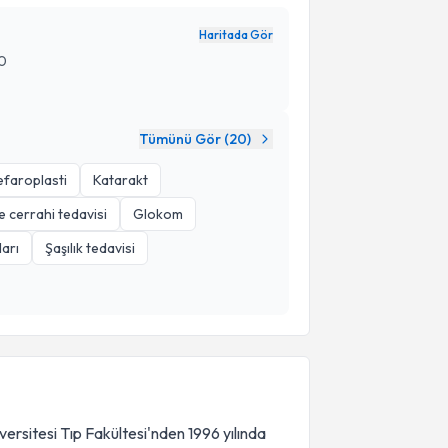
Haritada Gör
30
Tümünü Gör (
20
)
efaroplasti
Katarakt
e cerrahi tedavisi
Glokom
arı
Şaşılık tedavisi
ersitesi Tıp Fakültesi'nden 1996 yılında