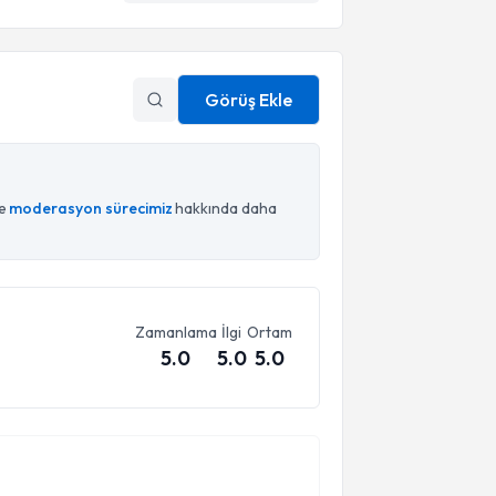
Görüş Ekle
ce
moderasyon sürecimiz
hakkında daha
Zamanlama
İlgi
Ortam
5.0
5.0
5.0