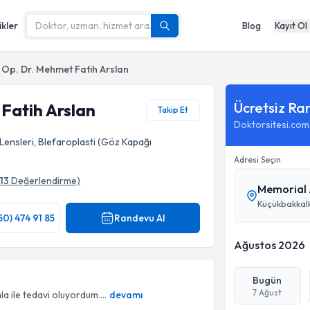
ikler
Blog
Kayıt Ol
Op. Dr. Mehmet Fatih Arslan
Ücretsiz Ra
Fatih Arslan
Takip Et
Doktorsitesi.com
i Lensleri, Blefaroplasti (Göz Kapağı
Adresi Seçin
13
Değerlendirme)
Memorial 
Küçükbakkal
50) 474 91 85
Randevu Al
Ağustos 2026
Bugün
7 Ağust
a ile tedavi oluyordum....
devamı