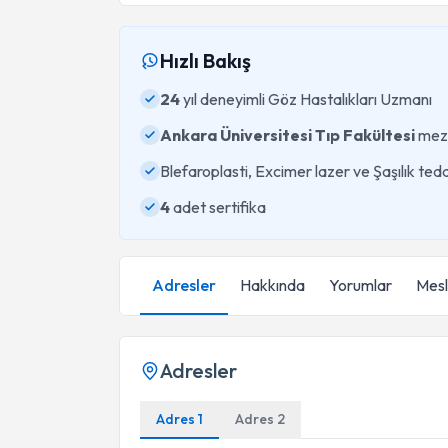
Hızlı Bakış
24
yıl deneyimli Göz Hastalıkları Uzmanı
Ankara Üniversitesi Tıp Fakültesi
mez
Blefaroplasti, Excimer lazer ve Şaşılık ted
4
adet sertifika
Adresler
Hakkında
Yorumlar
Mesle
Adresler
Adres 1
Adres 2