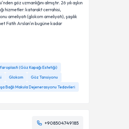
nden göz uzmanlığını almıştır. 26 yılı aşkın
ı hizmetler: katarakt cerrahisi,
onu ameliyatı (glokom ameliyatı), şaşılık
met Fatih Arslan'ın bugüne kadar
faroplasti (Göz Kapağı Estetiği)
i
Glokom
Göz Tansiyonu
aşa Bağlı Makula Dejenerasyonu Tedavileri
+908504749185