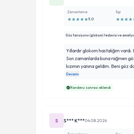
Zamanlama
İlgi
★
★
★
★
★
★
★
★
★
5.0
Göz tansiyonu (glokom) tedavisi ve ameliya
Yıllardır glokom hastalığım vardı
Son zamanlarda buna rağmen göz
kızımın yanına geldim. Beni göz 
muayene ettirdiler. Doktor Bey, 
Devamı
söyledi. Ve beni ameliyat etti. Am
Randevu sonrası eklendi
tansiyonum normal seviyelere inm
oldukça tecrübeli bir doktor. Ya
tedavime gerek kalmadı. Bulunduğ
tansiyonumu ölçtü emek üzere kon
S
S*** K***
teşekkür ederim.
04.08.2026