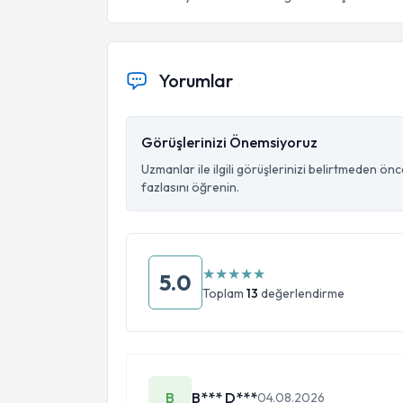
Yorumlar
Görüşlerinizi Önemsiyoruz
Uzmanlar ile ilgili görüşlerinizi belirtmeden ön
fazlasını öğrenin.
★
★
★
★
★
5.0
Toplam
13
değerlendirme
B
B*** D***
04.08.2026