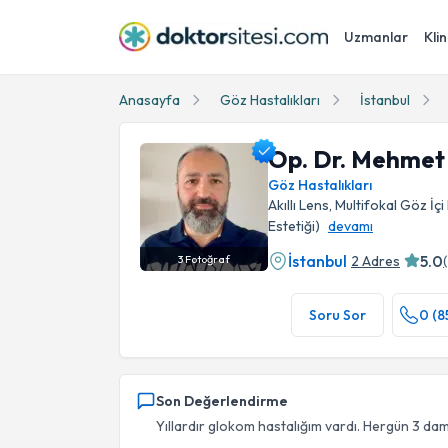
Uzmanlar
Klin
Anasayfa
Göz Hastalıkları
İstanbul
Op. Dr. Mehmet 
Göz Hastalıkları
Akıllı Lens, Multifokal Göz İç
Estetiği)
devamı
İstanbul
5.0
2 Adres
(
3
Fotoğraf
Op. Dr. Mehmet Fatih Arslan Profil Fotoğrafı
Soru Sor
0 (8
Son Değerlendirme
Yıllardır glokom hastalığım vardı. Hergün 3 daml