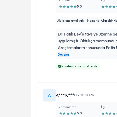
Zamanlama
İlgi
★
★
★
★
★
★
★
★
★
5.0
Akıllı lens ameliyatı
Memorial Ataşehir H
Dr. Fatih Bey'e tavsiye üzerine gel
uygulamıştı. Oldukça memnundu ve
Araştırmalarım sonucunda Fatih B
cerrahisine uygun olduğum tespit e
Devamı
Ameliyat sonrası süreçte bir pr
Randevu sonrası eklendi
iyileşme sürecim oldukça hızlı ger
yamın mesafede gözlük kullanma 
sonucundan çok memnunum. Dr. M
ederim.
A
A*** K***
03.08.2026
Zamanlama
İlgi
★
★
★
★
★
★
★
★
★
5.0