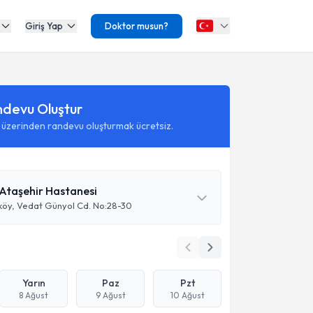
Giriş Yap
Doktor musun?
ndevu Oluştur
 üzerinden randevu oluşturmak ücretsiz.
Ataşehir Hastanesi
köy, Vedat Günyol Cd. No:28-30
Yarın
Paz
Pzt
8 Ağust
9 Ağust
10 Ağust