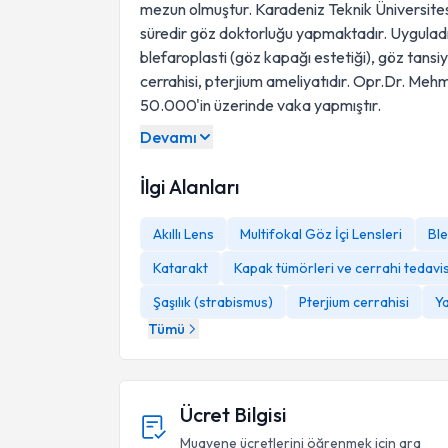
mezun olmuştur. Karadeniz Teknik Üniversitesi'
süredir göz doktorluğu yapmaktadır. Uyguladığ
blefaroplasti (göz kapağı estetiği), göz tansiy
cerrahisi, pterjium ameliyatıdır. Opr.Dr. Meh
50.000'in üzerinde vaka yapmıştır.
Devamı
İlgi Alanları
Akıllı Lens
Multifokal Göz İçi Lensleri
Ble
Katarakt
Kapak tümörleri ve cerrahi tedavis
Şaşılık (strabismus)
Pterjium cerrahisi
Y
Tümü
Ücret Bilgisi
Muayene ücretlerini öğrenmek için ara