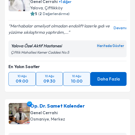
Genel Cerrahi
+
1
diğer
Yalova
,
Çiftlikköy
E-posta Adresiniz
5
(
2
Değerlendirme)
Merhabalar ameliyat olmadan endolift lazerle gıdı ve
Devamı
yüzüme sıkılaştırma yaptırdım,...
Kişisel verilerimin işlenmesine ilişkin
Aydınlatma
Yalova Özel Aktif Hastanesi
Haritada Göster
Metni
'ni okudum ve kişisel verilerimin belirtilen
Çiftlik Mahallesi Kemer Caddesi No:5
kapsamda işlenmesini kabul ediyorum.
En Yakın Saatler
Takvim Talebini Gönder
10 Ağu
10 Ağu
10 Ağu
Daha Fazla
09:00
09:30
10:00
Op. Dr. Samet Kalender
Genel Cerrahi
Osmaniye
,
Merkez