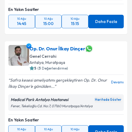
En Yakın Saatler
Takvim Talebini Gönder
10 Ağu
10 Ağu
10 Ağu
Daha Fazla
14:45
15:00
15:15
Op. Dr. Onur İlkay Dinçer
Genel Cerrahi
Antalya
,
Muratpaşa
5
(
3
Değerlendirme)
Safra kesesi ameliyatımı gerçekleştiren Op. Dr. Onur
Devamı
İlkay Dinçer’e gönülden...
Medical Park Antalya Hastanesi
Haritada Göster
Fener, Tekelioğlu Cd. No:7, 07160 Muratpaşa/Antalya
En Yakın Saatler
10 Ağu
10 Ağu
10 Ağu