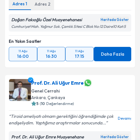
Adres
1
Adres
2
Doğan Fakıoğlu Özel Muayenehanesi
Haritada Göster
Cumhuriyet Mah. Yağmur Sok. Çamlık Sitesi C Blok No:12 Daire10 Kat:5
En Yakın Saatler
11 Ağu
11 Ağu
11 Ağu
Daha Fazla
16:00
16:30
17:15
Prof. Dr. Ali Uğur Emre
Genel Cerrahi
Ankara
,
Çankaya
5
(
10
Değerlendirme)
Tiroid ameliyatı olmam gerektiğini öğrendiğimde çok
Devamı
endişeliydim. Yaptığımız araştırmalar sonucunda...
Prof. Dr. Ali Uğur Emre Muayenehane
Haritada Göster