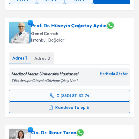
Prof. Dr. Hüseyin Çağatay Aydın
Genel Cerrahi
İstanbul
,
Bağcılar
Adres
1
Adres
2
Medipol Mega Üniversite Hastanesi
Haritada Göster
TEM Avrupa Otoyolu Göztepe Çıkışı No: 1
0 (850) 811 32 74
Randevu Takvimi Talebi
Randevu Talep Et
Prof. Dr. Hüseyin Çağatay Aydın
için randevu
takvimi talebi oluşturun. Size bu uzmandan randevu
almanız için bir takvim hazırlandığında e-posta ile
Op. Dr. İlknur Turan
bilgilendireceğiz.