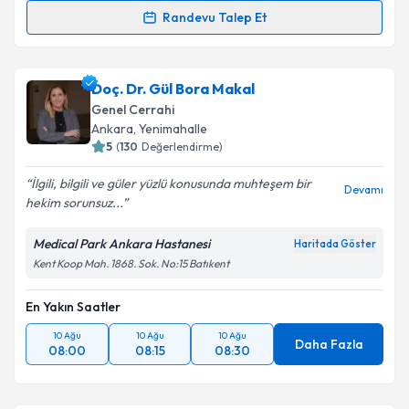
Randevu Talep Et
Prof. Dr. Ali Aktekin
için randevu takvimi talebi
oluşturun. Size bu uzmandan randevu almanız için bir
Doç. Dr. Gül Bora Makal
takvim hazırlandığında e-posta ile bilgilendireceğiz.
Genel Cerrahi
E-posta Adresiniz
Ankara
,
Yenimahalle
5
(
130
Değerlendirme)
İlgili, bilgili ve güler yüzlü konusunda muhteşem bir
Devamı
hekim sorunsuz...
Kişisel verilerimin işlenmesine ilişkin
Aydınlatma
Metni
'ni okudum ve kişisel verilerimin belirtilen
Medical Park Ankara Hastanesi
Haritada Göster
kapsamda işlenmesini kabul ediyorum.
Kent Koop Mah. 1868. Sok. No:15 Batıkent
En Yakın Saatler
Takvim Talebini Gönder
10 Ağu
10 Ağu
10 Ağu
Daha Fazla
08:00
08:15
08:30