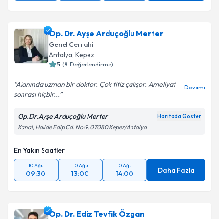
Op. Dr. Ayşe Arduçoğlu Merter
Genel Cerrahi
Antalya
,
Kepez
5
(
9
Değerlendirme)
Alanında uzman bir doktor. Çok titiz çalışor. Ameliyat
Devamı
sonrası hiçbir...
Op.Dr.Ayşe Arduçoğlu Merter
Haritada Göster
Kanal, Halide Edip Cd. No:9, 07080 Kepez/Antalya
En Yakın Saatler
10 Ağu
10 Ağu
10 Ağu
Daha Fazla
09:30
13:00
14:00
Op. Dr. Ediz Tevfik Özgan