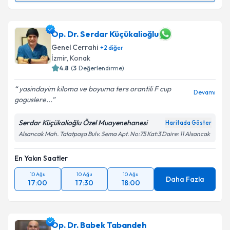
Uzm. Dr. Hasan Yavuz
için randevu takvimi talebi
oluşturun. Size bu uzmandan randevu almanız için bir
takvim hazırlandığında e-posta ile bilgilendireceğiz.
Op. Dr. Serdar Küçükalioğlu
Genel Cerrahi
+
2
diğer
E-posta Adresiniz
İzmir
,
Konak
4.8
(
3
Değerlendirme)
yasindayim kiloma ve boyuma ters orantili F cup
Devamı
goguslere...
Kişisel verilerimin işlenmesine ilişkin
Aydınlatma
Metni
'ni okudum ve kişisel verilerimin belirtilen
Serdar Küçükalioğlu Özel Muayenehanesi
Haritada Göster
kapsamda işlenmesini kabul ediyorum.
Alsancak Mah. Talatpaşa Bulv. Sema Apt. No:75 Kat:3 Daire: 11 Alsancak
Takvim Talebini Gönder
En Yakın Saatler
10 Ağu
10 Ağu
10 Ağu
Daha Fazla
17:00
17:30
18:00
Op. Dr. Babek Tabandeh