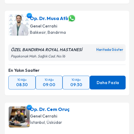
Op. Dr. Musa Atlı
Genel Cerrahi
Balıkesir
,
Bandırma
ÖZEL BANDIRMA ROYAL HASTANESİ
Haritada Göster
Paşakonak Mah. Sağlık Cad. No:16
En Yakın Saatler
10 Ağu
10 Ağu
10 Ağu
Daha Fazla
08:30
09:00
09:30
Op. Dr. Cem Oruç
Genel Cerrahi
İstanbul
,
Üsküdar