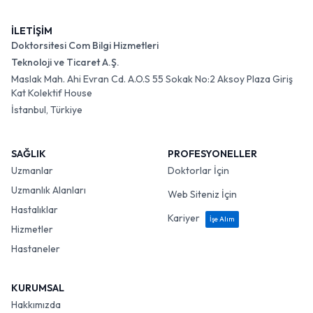
İLETİŞİM
Doktorsitesi Com Bilgi Hizmetleri
Teknoloji ve Ticaret A.Ş.
Maslak Mah. Ahi Evran Cd. A.O.S 55 Sokak No:2 Aksoy Plaza Giriş
Kat Kolektif House
İstanbul, Türkiye
SAĞLIK
PROFESYONELLER
Uzmanlar
Doktorlar İçin
Uzmanlık Alanları
Web Siteniz İçin
Hastalıklar
Kariyer
İşe Alım
Hizmetler
Hastaneler
KURUMSAL
Hakkımızda