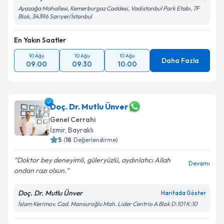
Ayazağa Mahallesi, Kemerburgaz Caddesi, Vadistanbul Park Etabı, 7F
Blok, 34396 Sarıyer/İstanbul
En Yakın Saatler
10 Ağu
10 Ağu
10 Ağu
Daha Fazla
09:00
09:30
10:00
Doç. Dr. Mutlu Ünver
Genel Cerrahi
İzmir
,
Bayraklı
5
(
18
Değerlendirme)
Doktor bey deneyimli, güleryüzlü, aydınlatıcı Allah
Devamı
ondan razı olsun.
Doç. Dr. Mutlu Ünver
Haritada Göster
İslam Kerimov. Cad. Mansuroğlu Mah. Lider Centrio A Blok D:101 K:10