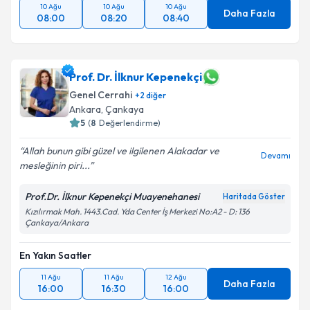
10 Ağu
10 Ağu
10 Ağu
Daha Fazla
08:00
08:20
08:40
Prof. Dr. İlknur Kepenekçi
Genel Cerrahi
+
2
diğer
Ankara
,
Çankaya
5
(
8
Değerlendirme)
Allah bunun gibi güzel ve ilgilenen Alakadar ve
Devamı
mesleğinin piri...
Prof.Dr. İlknur Kepenekçi Muayenehanesi
Haritada Göster
Kızılırmak Mah. 1443.Cad. Yda Center İş Merkezi No:A2 - D: 136
Çankaya/Ankara
En Yakın Saatler
11 Ağu
11 Ağu
12 Ağu
Daha Fazla
16:00
16:30
16:00