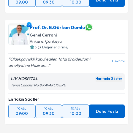
Daha Fazla
09:00
09:30
10:00
Prof. Dr. E.Gürkan Dumlu
Genel Cerrahi
Ankara
,
Çankaya
5
(
3
Değerlendirme)
Oldukça riskli kabul edilen total tiroidektomi
Devamı
ameliyatımı Haziran...
LIV HOSPITAL
Haritada Göster
Tunus Caddesi No:8 KAVAKLIDERE
En Yakın Saatler
10 Ağu
10 Ağu
10 Ağu
Daha Fazla
09:00
09:30
10:00