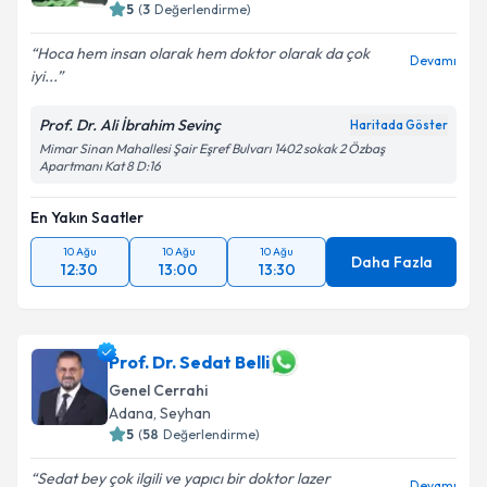
5
(
3
Değerlendirme)
Hoca hem insan olarak hem doktor olarak da çok
Devamı
iyi...
Prof. Dr. Ali İbrahim Sevinç
Haritada Göster
Mimar Sinan Mahallesi Şair Eşref Bulvarı 1402 sokak 2 Özbaş
Apartmanı Kat 8 D:16
En Yakın Saatler
10 Ağu
10 Ağu
10 Ağu
Daha Fazla
12:30
13:00
13:30
Prof. Dr. Sedat Belli
Genel Cerrahi
Adana
,
Seyhan
5
(
58
Değerlendirme)
Sedat bey çok ilgili ve yapıcı bir doktor lazer
Devamı