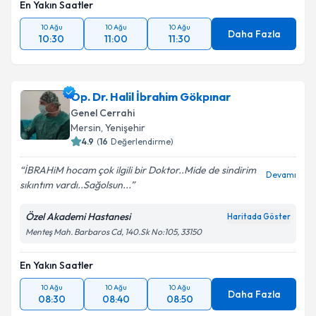
En Yakın Saatler
10 Ağu
10 Ağu
10 Ağu
Daha Fazla
10:30
11:00
11:30
Op. Dr. Halil İbrahim Gökpınar
Genel Cerrahi
Mersin
,
Yenişehir
4.9
(
16
Değerlendirme)
İBRAHiM hocam çok ilgili bir Doktor..Mide de sindirim
Devamı
sıkıntım vardı..Sağolsun...
Özel Akademi Hastanesi
Haritada Göster
Menteş Mah. Barbaros Cd, 140.Sk No:105, 33150
En Yakın Saatler
10 Ağu
10 Ağu
10 Ağu
Daha Fazla
08:30
08:40
08:50