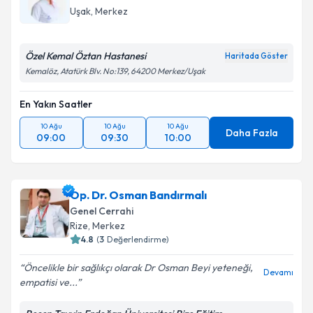
Uşak
,
Merkez
Özel Kemal Öztan Hastanesi
Haritada Göster
Kemalöz, Atatürk Blv. No:139, 64200 Merkez/Uşak
En Yakın Saatler
10 Ağu
10 Ağu
10 Ağu
Daha Fazla
09:00
09:30
10:00
Op. Dr. Osman Bandırmalı
Genel Cerrahi
Rize
,
Merkez
4.8
(
3
Değerlendirme)
Öncelikle bir sağlıkçı olarak Dr Osman Beyi yeteneği,
Devamı
empatisi ve...