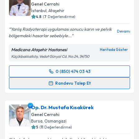
Genel Cerrahi
İstanbul
,
Ataşehir
4.8
(
7
Değerlendirme)
Yanlış Radyoterapi uygulaması sonucu karın ve pelvik
Devamı
bölgemdeki hasarlar sebebiyle...
Medicana Ataşehir Hastanesi
Haritada Göster
Küçükbakkalköy, Vedat Günyol Cd. No:24, 34750
0 (850) 474 03 43
Randevu Takvimi Talebi
Randevu Talep Et
Op. Dr. Babek Tabandeh
için randevu takvimi talebi
oluşturun. Size bu uzmandan randevu almanız için bir
Op. Dr. Mustafa Kısakürek
takvim hazırlandığında e-posta ile bilgilendireceğiz.
Genel Cerrahi
E-posta Adresiniz
Bursa
,
Osmangazi
5
(
11
Değerlendirme)