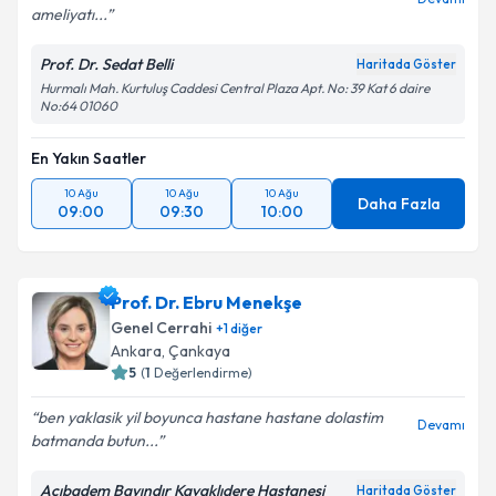
ameliyatı...
Prof. Dr. Sedat Belli
Haritada Göster
Hurmalı Mah. Kurtuluş Caddesi Central Plaza Apt. No: 39 Kat 6 daire
No:64 01060
En Yakın Saatler
10 Ağu
10 Ağu
10 Ağu
Daha Fazla
09:00
09:30
10:00
Prof. Dr. Ebru Menekşe
Genel Cerrahi
+
1
diğer
Ankara
,
Çankaya
5
(
1
Değerlendirme)
ben yaklasik yil boyunca hastane hastane dolastim
Devamı
batmanda butun...
Acıbadem Bayındır Kavaklıdere Hastanesi
Haritada Göster