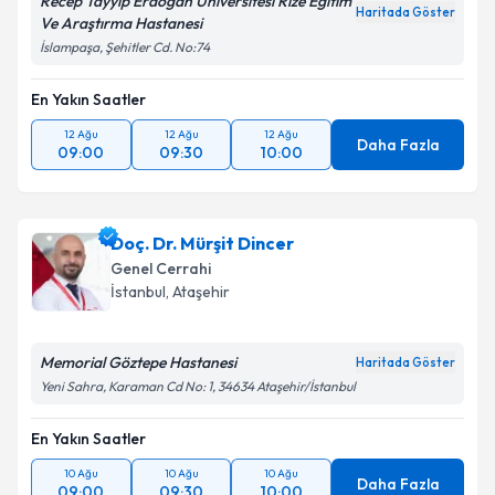
Recep Tayyip Erdoğan Üniversitesi Rize Eğitim
Haritada Göster
Ve Araştırma Hastanesi
İslampaşa, Şehitler Cd. No:74
En Yakın Saatler
12 Ağu
12 Ağu
12 Ağu
Daha Fazla
09:00
09:30
10:00
Doç. Dr. Mürşit Dincer
Genel Cerrahi
İstanbul
,
Ataşehir
Memorial Göztepe Hastanesi
Haritada Göster
Yeni Sahra, Karaman Cd No: 1, 34634 Ataşehir/İstanbul
En Yakın Saatler
10 Ağu
10 Ağu
10 Ağu
Daha Fazla
09:00
09:30
10:00