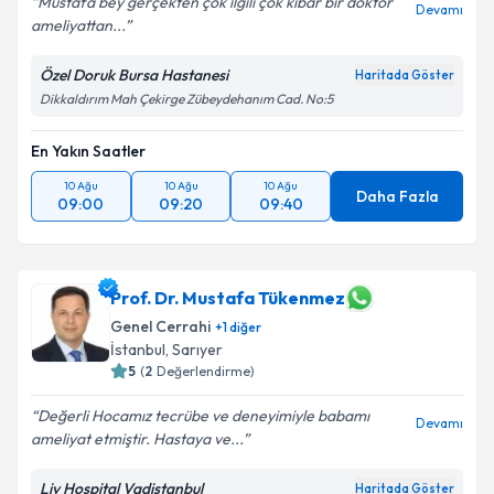
Mustafa bey gerçekten çok ilgili çok kibar bir doktor
Devamı
ameliyattan...
Kişisel verilerimin işlenmesine ilişkin
Aydınlatma
Metni
'ni okudum ve kişisel verilerimin belirtilen
Özel Doruk Bursa Hastanesi
Haritada Göster
kapsamda işlenmesini kabul ediyorum.
Dikkaldırım Mah Çekirge Zübeydehanım Cad. No:5
En Yakın Saatler
Takvim Talebini Gönder
10 Ağu
10 Ağu
10 Ağu
Daha Fazla
09:00
09:20
09:40
Prof. Dr. Mustafa Tükenmez
Genel Cerrahi
+
1
diğer
İstanbul
,
Sarıyer
5
(
2
Değerlendirme)
Değerli Hocamız tecrübe ve deneyimiyle babamı
Devamı
ameliyat etmiştir. Hastaya ve...
Liv Hospital Vadistanbul
Haritada Göster