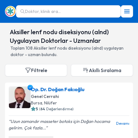
Doktor, klinik ara...
Aksiller lenf nodu diseksiyonu (alnd)
Uygulayan Doktorlar - Uzmanlar
Toplam
108
Aksiller lenf nodu diseksiyonu (alnd)
uygulayan
doktor - uzman bulundu.
Filtrele
Akıllı Sıralama
Op. Dr. Doğan Fakıoğlu
Genel Cerrahi
Bursa
,
Nilüfer
5
(
64
Değerlendirme)
Uzun zamandır masseter botoks için Doğan hocama
Devamı
gelirim. Çok fazla...