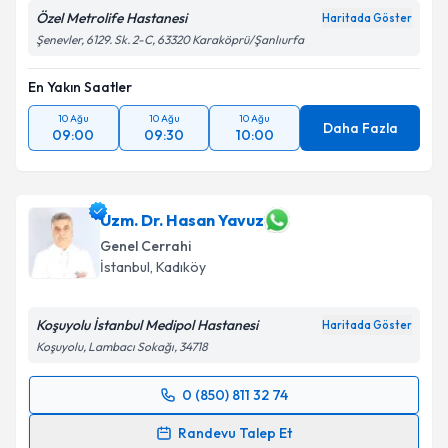
Özel Metrolife Hastanesi
Haritada Göster
Şenevler, 6129. Sk. 2-C, 63320 Karaköprü/Şanlıurfa
En Yakın Saatler
10 Ağu
10 Ağu
10 Ağu
Daha Fazla
09:00
09:30
10:00
Uzm. Dr. Hasan Yavuz
Genel Cerrahi
İstanbul
,
Kadıköy
Koşuyolu İstanbul Medipol Hastanesi
Haritada Göster
Koşuyolu, Lambacı Sokağı, 34718
0 (850) 811 32 74
Randevu Takvimi Talebi
Randevu Talep Et