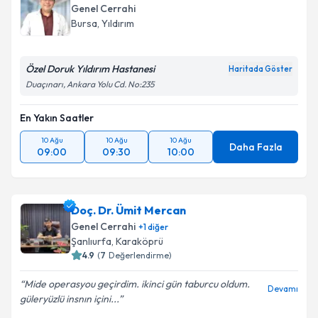
Genel Cerrahi
Bursa
,
Yıldırım
Özel Doruk Yıldırım Hastanesi
Haritada Göster
Duaçınarı, Ankara Yolu Cd. No:235
En Yakın Saatler
10 Ağu
10 Ağu
10 Ağu
Daha Fazla
09:00
09:30
10:00
Doç. Dr. Ümit Mercan
Genel Cerrahi
+
1
diğer
Şanlıurfa
,
Karaköprü
4.9
(
7
Değerlendirme)
Mide operasyou geçirdim. ikinci gün taburcu oldum.
Devamı
güleryüzlü insnın içini...