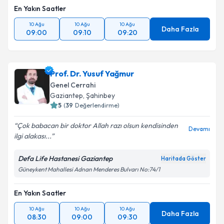
En Yakın Saatler
10 Ağu
10 Ağu
10 Ağu
Daha Fazla
09:00
09:10
09:20
Prof. Dr. Yusuf Yağmur
Genel Cerrahi
Gaziantep
,
Şahinbey
5
(
39
Değerlendirme)
Çok babacan bir doktor Allah razı olsun kendisinden
Devamı
ilgi alakası...
Defa Life Hastanesi Gaziantep
Haritada Göster
Güneykent Mahallesi Adnan Menderes Bulvarı No:74/1
En Yakın Saatler
10 Ağu
10 Ağu
10 Ağu
Daha Fazla
08:30
09:00
09:30