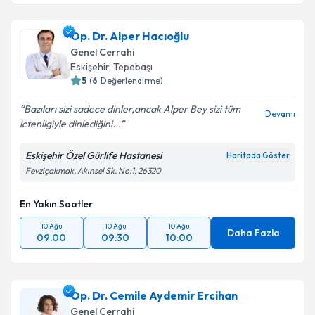
Op. Dr. Alper Hacıoğlu
Genel Cerrahi
Eskişehir
,
Tepebaşı
5
(
6
Değerlendirme)
Bazıları sizi sadece dinler,ancak Alper Bey sizi tüm
Devamı
ictenligiyle dinlediğini...
Eskişehir Özel Gürlife Hastanesi
Haritada Göster
Fevziçakmak, Akınsel Sk. No:1, 26320
En Yakın Saatler
10 Ağu
10 Ağu
10 Ağu
Daha Fazla
09:00
09:30
10:00
Op. Dr. Cemile Aydemir Ercihan
Genel Cerrahi