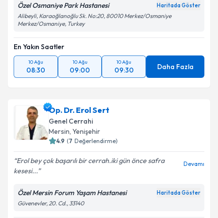
Özel Osmaniye Park Hastanesi
Haritada Göster
Alibeyli, Karaoğlanoğlu Sk. No:20, 80010 Merkez/Osmaniye
Merkez/Osmaniye, Turkey
En Yakın Saatler
10 Ağu
10 Ağu
10 Ağu
Daha Fazla
08:30
09:00
09:30
Op. Dr. Erol Sert
Genel Cerrahi
Mersin
,
Yenişehir
4.9
(
7
Değerlendirme)
Erol bey çok başarılı bir cerrah.iki gün önce safra
Devamı
kesesi...
Özel Mersin Forum Yaşam Hastanesi
Haritada Göster
Güvenevler, 20. Cd., 33140