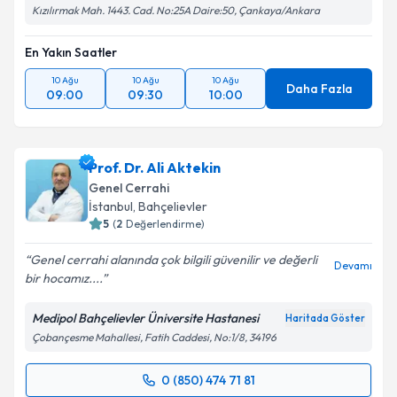
Kızılırmak Mah. 1443. Cad. No:25A Daire:50, Çankaya/Ankara
En Yakın Saatler
10 Ağu
10 Ağu
10 Ağu
Daha Fazla
09:00
09:30
10:00
Prof. Dr. Ali Aktekin
Genel Cerrahi
İstanbul
,
Bahçelievler
5
(
2
Değerlendirme)
Genel cerrahi alanında çok bilgili güvenilir ve değerli
Devamı
bir hocamız....
Medipol Bahçelievler Üniversite Hastanesi
Haritada Göster
Çobançesme Mahallesi, Fatih Caddesi, No:1/8, 34196
0 (850) 474 71 81
Randevu Takvimi Talebi