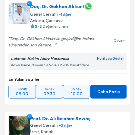
Doç. Dr. Gökhan Akkurt
Genel Cerrahi
+
1
diğer
Ankara
,
Çankaya
5
(
2
Değerlendirme)
Doç. Dr. Gökhan Akkurt ile geçirdiğim tedavi
Devamı
sürecinden son derece...
Lokman Hekim Akay Hastanesi
Haritada Göster
Kavaklıdere, Büklüm Cd No:4, 06700 Kavaklıdere
En Yakın Saatler
10 Ağu
10 Ağu
10 Ağu
Daha Fazla
09:00
09:30
10:00
Prof. Dr. Ali İbrahim Sevinç
Genel Cerrahi
+
2
diğer
İzmir
,
Konak