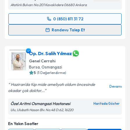
Atatürk Bulvarı No:201 Kavaklıdere 06680 Ankara
0 (850) 811 31 72
Randevu Takvimi Talebi
Randevu Talep Et
Prof. Dr. Ebru Menekşe
için randevu takvimi talebi
oluşturun. Size bu uzmandan randevu almanız için bir
takvim hazırlandığında e-posta ile bilgilendireceğiz.
Op. Dr. Salih Yılmaz
Genel Cerrahi
E-posta Adresiniz
Bursa
,
Osmangazi
5
(
1
Değerlendirme)
Haziran'da tüp mide ameliyatı oldum öncesinde
Devamı
okadar çok doktor...
Kişisel verilerimin işlenmesine ilişkin
Aydınlatma
Metni
'ni okudum ve kişisel verilerimin belirtilen
Özel Aritmi Osmangazi Hastanesi
Haritada Göster
kapsamda işlenmesini kabul ediyorum.
Ulu, Ulubatlı Hasan Blv. No:48 D:62, 16220
Takvim Talebini Gönder
En Yakın Saatler