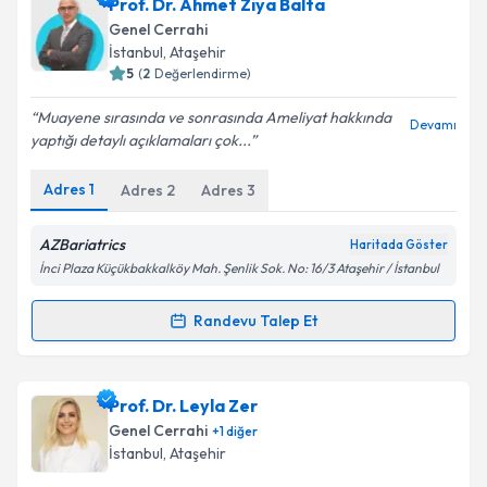
Prof. Dr. Ahmet Ziya Balta
takvim hazırlandığında e-posta ile bilgilendireceğiz.
Genel Cerrahi
E-posta Adresiniz
İstanbul
, Ataşehir
5
(
2
Değerlendirme)
Muayene sırasında ve sonrasında Ameliyat hakkında
Devamı
yaptığı detaylı açıklamaları çok...
Kişisel verilerimin işlenmesine ilişkin
Aydınlatma
Metni
'ni okudum ve kişisel verilerimin belirtilen
Adres
1
Adres
2
Adres
3
kapsamda işlenmesini kabul ediyorum.
AZBariatrics
Haritada Göster
Takvim Talebini Gönder
İnci Plaza Küçükbakkalköy Mah. Şenlik Sok. No: 16/3 Ataşehir / İstanbul
Randevu Talep Et
Randevu Takvimi Talebi
Prof. Dr. Ahmet Ziya Balta
için randevu takvimi
Prof. Dr. Leyla Zer
talebi oluşturun. Size bu uzmandan randevu almanız
Genel Cerrahi
+
1
diğer
için bir takvim hazırlandığında e-posta ile
İstanbul
, Ataşehir
bilgilendireceğiz.