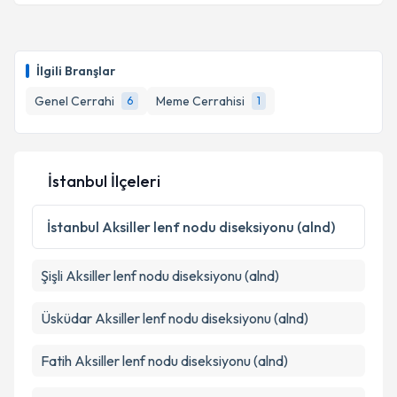
Takvim Talebini Gönder
Op. Dr. Ahmet Doğan
için randevu takvimi talebi
oluşturun. Size bu uzmandan randevu almanız için bir
İlgili Branşlar
takvim hazırlandığında e-posta ile bilgilendireceğiz.
Genel Cerrahi
Meme Cerrahisi
6
1
E-posta Adresiniz
İstanbul İlçeleri
Kişisel verilerimin işlenmesine ilişkin
Aydınlatma
Metni
'ni okudum ve kişisel verilerimin belirtilen
İstanbul
Aksiller lenf nodu diseksiyonu (alnd)
kapsamda işlenmesini kabul ediyorum.
Şişli
Aksiller lenf nodu diseksiyonu (alnd)
Takvim Talebini Gönder
Üsküdar
Aksiller lenf nodu diseksiyonu (alnd)
Fatih
Aksiller lenf nodu diseksiyonu (alnd)