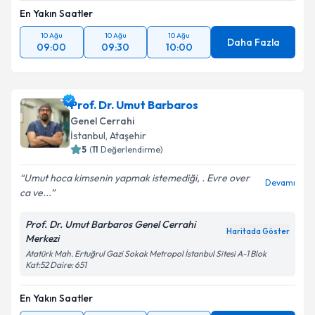
En Yakın Saatler
10 Ağu
10 Ağu
10 Ağu
Daha Fazla
09:00
09:30
10:00
Prof. Dr. Umut Barbaros
Genel Cerrahi
İstanbul
, Ataşehir
5
(
11
Değerlendirme)
Umut hoca kimsenin yapmak istemediği, . Evre over
Devamı
ca ve...
Prof. Dr. Umut Barbaros Genel Cerrahi
Haritada Göster
Merkezi
Atatürk Mah. Ertuğrul Gazi Sokak Metropol İstanbul Sitesi A-1 Blok
Kat:52 Daire: 651
En Yakın Saatler