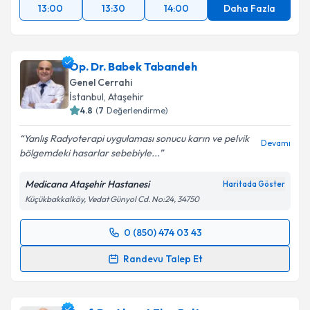
13:00
13:30
14:00
Daha Fazla
Op. Dr. Babek Tabandeh
Genel Cerrahi
İstanbul
, Ataşehir
4.8
(
7
Değerlendirme)
Yanlış Radyoterapi uygulaması sonucu karın ve pelvik
Devamı
bölgemdeki hasarlar sebebiyle...
Medicana Ataşehir Hastanesi
Haritada Göster
Küçükbakkalköy, Vedat Günyol Cd. No:24, 34750
0 (850) 474 03 43
Randevu Takvimi Talebi
Randevu Talep Et
Op. Dr. Babek Tabandeh
için randevu takvimi talebi
oluşturun. Size bu uzmandan randevu almanız için bir