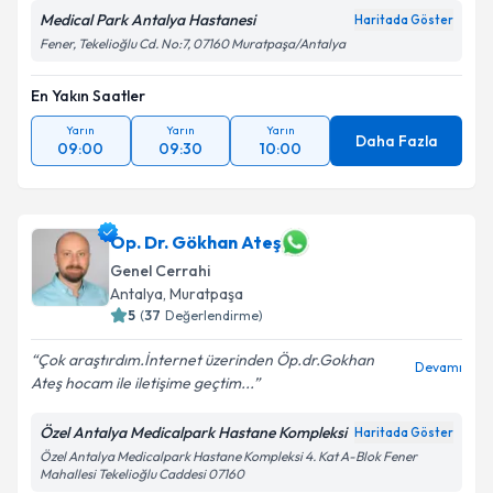
Medical Park Antalya Hastanesi
Haritada Göster
Fener, Tekelioğlu Cd. No:7, 07160 Muratpaşa/Antalya
En Yakın Saatler
Yarın
Yarın
Yarın
Daha Fazla
09:00
09:30
10:00
Op. Dr. Gökhan Ateş
Genel Cerrahi
Antalya
, Muratpaşa
5
(
37
Değerlendirme)
Çok araştırdım.İnternet üzerinden Öp.dr.Gokhan
Devamı
Ateş hocam ile iletişime geçtim...
Özel Antalya Medicalpark Hastane Kompleksi
Haritada Göster
Özel Antalya Medicalpark Hastane Kompleksi 4. Kat A-Blok Fener
Mahallesi Tekelioğlu Caddesi 07160