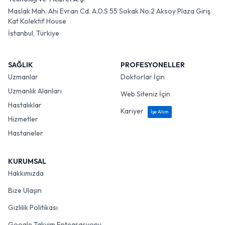
Maslak Mah. Ahi Evran Cd. A.O.S 55 Sokak No:2 Aksoy Plaza Giriş
Kat Kolektif House
İstanbul, Türkiye
SAĞLIK
PROFESYONELLER
Uzmanlar
Doktorlar İçin
Uzmanlık Alanları
Web Siteniz İçin
Hastalıklar
Kariyer
İşe Alım
Hizmetler
Hastaneler
KURUMSAL
Hakkımızda
Bize Ulaşın
Gizlilik Politikası
Google Takvim Entegrasyonu