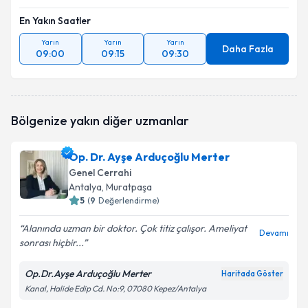
En Yakın Saatler
Yarın
Yarın
Yarın
Daha Fazla
09:00
09:15
09:30
Bölgenize yakın diğer uzmanlar
Op. Dr. Ayşe Arduçoğlu Merter
Genel Cerrahi
Antalya
, Muratpaşa
5
(
9
Değerlendirme)
Alanında uzman bir doktor. Çok titiz çalışor. Ameliyat
Devamı
sonrası hiçbir...
Op.Dr.Ayşe Arduçoğlu Merter
Haritada Göster
Kanal, Halide Edip Cd. No:9, 07080 Kepez/Antalya