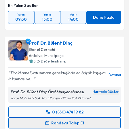
En Yakın Saatler
Yarın
Yarın
Yarın
Daha Fazla
09:30
13:00
14:00
Prof. Dr. Bülent Dinç
Genel Cerrahi
Antalya
, Muratpaşa
5
(
5
Değerlendirme)
Tiroid ameliyatı olmam gerektiğinde en büyük kaygım
Devamı
iz kalması ve...
Prof. Dr. Bülent Dinç Özel Muayenehanesi
Haritada Göster
Toros Mah. 807 Sok. No:3 Kurgu-2 Plaza Kat:2 Daire:6
0 (850) 474 19 82
Randevu Takvimi Talebi
Randevu Talep Et