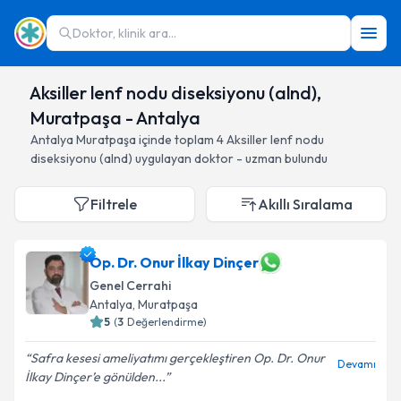
Doktor, klinik ara...
Aksiller lenf nodu diseksiyonu (alnd),
Muratpaşa - Antalya
Antalya
Muratpaşa
içinde toplam
4
Aksiller lenf nodu
diseksiyonu (alnd)
uygulayan doktor - uzman bulundu
Filtrele
Akıllı Sıralama
Op. Dr. Onur İlkay Dinçer
Genel Cerrahi
Antalya
, Muratpaşa
5
(
3
Değerlendirme)
Safra kesesi ameliyatımı gerçekleştiren Op. Dr. Onur
Devamı
İlkay Dinçer’e gönülden...