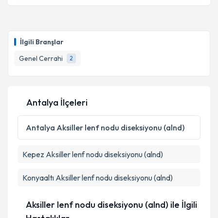
Prof. Dr. Bülent Dinç
için randevu takvimi talebi
oluşturun. Size bu uzmandan randevu almanız için bir
takvim hazırlandığında e-posta ile bilgilendireceğiz.
İlgili Branşlar
E-posta Adresiniz
Genel Cerrahi
2
Kişisel verilerimin işlenmesine ilişkin
Aydınlatma
Antalya İlçeleri
Metni
'ni okudum ve kişisel verilerimin belirtilen
kapsamda işlenmesini kabul ediyorum.
Antalya
Aksiller lenf nodu diseksiyonu (alnd)
Takvim Talebini Gönder
Kepez
Aksiller lenf nodu diseksiyonu (alnd)
Konyaaltı
Aksiller lenf nodu diseksiyonu (alnd)
Aksiller lenf nodu diseksiyonu (alnd) ile İlgili