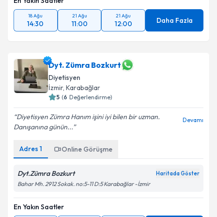
En Yakın Saatler
18 Ağu
21 Ağu
21 Ağu
Daha Fazla
14:30
11:00
12:00
Dyt. Zümra Bozkurt
Diyetisyen
İzmir
, Karabağlar
5
(
6
Değerlendirme)
Diyetisyen Zümra Hanım işini iyi bilen bir uzman.
Devamı
Danışanına günün...
Adres
1
Online Görüşme
Dyt.Zümra Bozkurt
Haritada Göster
Bahar Mh. 2912 Sokak. no:5-11 D:5 Karabağlar -İzmir
En Yakın Saatler