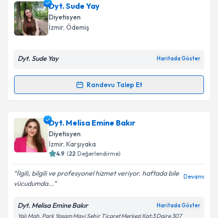
Dyt. Büşra Kaya
için randevu takvimi talebi oluşturun.
Dyt. Sude Yay
Size bu uzmandan randevu almanız için bir takvim
Diyetisyen
hazırlandığında e-posta ile bilgilendireceğiz.
İzmir
, Ödemiş
E-posta Adresiniz
Dyt. Sude Yay
Haritada Göster
Randevu Talep Et
Randevu Takvimi Talebi
Kişisel verilerimin işlenmesine ilişkin
Aydınlatma
Metni
'ni okudum ve kişisel verilerimin belirtilen
kapsamda işlenmesini kabul ediyorum.
Dyt. Sude Yay
için randevu takvimi talebi oluşturun.
Dyt. Melisa Emine Bakır
Size bu uzmandan randevu almanız için bir takvim
Diyetisyen
hazırlandığında e-posta ile bilgilendireceğiz.
Takvim Talebini Gönder
İzmir
, Karşıyaka
4.9
(
22
Değerlendirme)
E-posta Adresiniz
İlgili, bilgili ve profesyonel hizmet veriyor. haftada bile
Devamı
vücudumda...
Dyt. Melisa Emine Bakır
Haritada Göster
Kişisel verilerimin işlenmesine ilişkin
Aydınlatma
Yalı Mah. Park Yaşam Mavi Şehir Ticaret Merkezi Kat:3 Daire 307