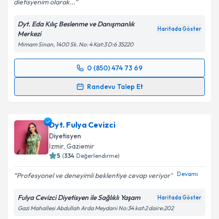
dietisyenim olarak...
Dyt. Eda Kılıç Beslenme ve Danışmanlık
Haritada Göster
Merkezi
Mimam Sinan, 1400 Sk. No: 4 Kat:3 D:6 35220
0 (850) 474 73 69
Randevu Takvimi Talebi
Randevu Talep Et
Dyt. Eda Kılıç
için randevu takvimi talebi oluşturun.
Size bu uzmandan randevu almanız için bir takvim
Dyt. Fulya Cevizci
hazırlandığında e-posta ile bilgilendireceğiz.
Diyetisyen
E-posta Adresiniz
İzmir
, Gaziemir
5
(
334
Değerlendirme)
Devamı
Profesyonel ve deneyimli beklentiye cevap veriyor
Kişisel verilerimin işlenmesine ilişkin
Aydınlatma
Fulya Cevizci Diyetisyen ile Sağlıklı Yaşam
Haritada Göster
Metni
'ni okudum ve kişisel verilerimin belirtilen
Gazi Mahallesi Abdullah Arda Meydani No:34 kat:2 daire:202
kapsamda işlenmesini kabul ediyorum.