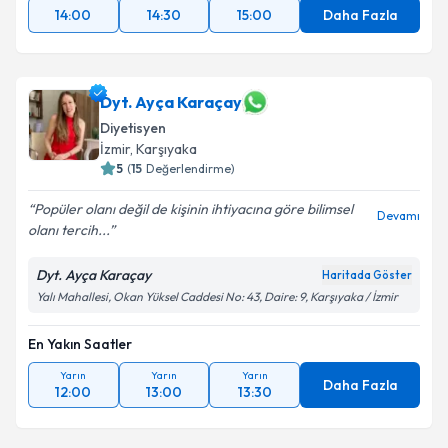
14:00
14:30
15:00
Daha Fazla
Dyt. Ayça Karaçay
Diyetisyen
İzmir
, Karşıyaka
5
(
15
Değerlendirme)
Popüler olanı değil de kişinin ihtiyacına göre bilimsel
Devamı
olanı tercih...
Dyt. Ayça Karaçay
Haritada Göster
Yalı Mahallesi, Okan Yüksel Caddesi No: 43, Daire: 9, Karşıyaka / İzmir
En Yakın Saatler
Yarın
Yarın
Yarın
Daha Fazla
12:00
13:00
13:30