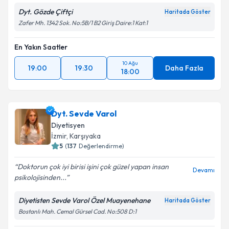
Dyt. Gözde Çiftçi
Haritada Göster
Zafer Mh. 1342 Sok. No:5B/1 B2 Giriş Daire:1 Kat:1
En Yakın Saatler
10 Ağu
19:00
19:30
Daha Fazla
18:00
Dyt. Sevde Varol
Diyetisyen
İzmir
, Karşıyaka
5
(
137
Değerlendirme)
Doktorun çok iyi birisi işini çok güzel yapan insan
Devamı
psikolojisinden...
Diyetisten Sevde Varol Özel Muayenehane
Haritada Göster
Bostanlı Mah. Cemal Gürsel Cad. No:508 D:1