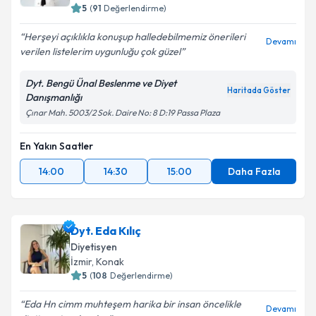
5
(
91
Değerlendirme)
Herşeyi açıklıkla konuşup halledebilmemiz önerileri
Devamı
verilen listelerim uygunluğu çok güzel
Dyt. Bengü Ünal Beslenme ve Diyet
Haritada Göster
Danışmanlığı
Çınar Mah. 5003/2 Sok. Daire No: 8 D:19 Passa Plaza
En Yakın Saatler
14:00
14:30
15:00
Daha Fazla
Dyt. Eda Kılıç
Diyetisyen
İzmir
, Konak
5
(
108
Değerlendirme)
Eda Hn cimm muhteşem harika bir insan öncelikle
Devamı