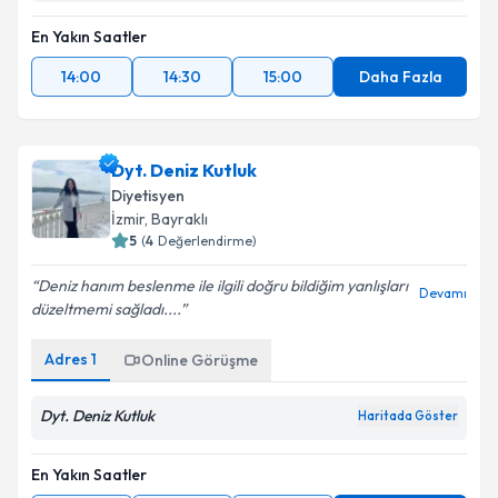
En Yakın Saatler
14:00
14:30
15:00
Daha Fazla
Dyt. Deniz Kutluk
Diyetisyen
İzmir
, Bayraklı
5
(
4
Değerlendirme)
Deniz hanım beslenme ile ilgili doğru bildiğim yanlışları
Devamı
düzeltmemi sağladı....
Adres
1
Online Görüşme
Dyt. Deniz Kutluk
Haritada Göster
En Yakın Saatler