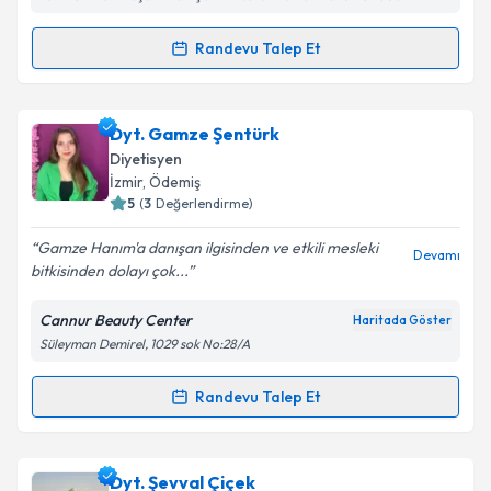
Metni
'ni okudum ve kişisel verilerimin belirtilen
kapsamda işlenmesini kabul ediyorum.
Randevu Talep Et
Randevu Takvimi Talebi
Takvim Talebini Gönder
Dyt. Melisa Emine Bakır
için randevu takvimi talebi
Dyt. Gamze Şentürk
oluşturun. Size bu uzmandan randevu almanız için bir
Diyetisyen
takvim hazırlandığında e-posta ile bilgilendireceğiz.
İzmir
, Ödemiş
5
(
3
Değerlendirme)
E-posta Adresiniz
Gamze Hanım'a danışan ilgisinden ve etkili mesleki
Devamı
bitkisinden dolayı çok...
Cannur Beauty Center
Haritada Göster
Kişisel verilerimin işlenmesine ilişkin
Aydınlatma
Süleyman Demirel, 1029 sok No:28/A
Metni
'ni okudum ve kişisel verilerimin belirtilen
kapsamda işlenmesini kabul ediyorum.
Randevu Talep Et
Randevu Takvimi Talebi
Takvim Talebini Gönder
Dyt. Gamze Şentürk
için randevu takvimi talebi
Dyt. Şevval Çiçek