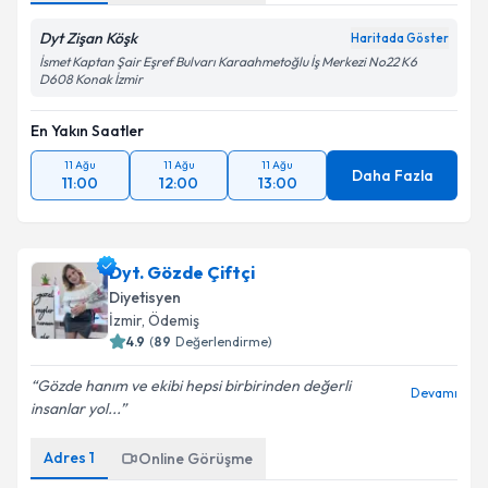
Dyt Zişan Köşk
Haritada Göster
İsmet Kaptan Şair Eşref Bulvarı Karaahmetoğlu İş Merkezi No22 K6
D608 Konak İzmir
En Yakın Saatler
11 Ağu
11 Ağu
11 Ağu
Daha Fazla
11:00
12:00
13:00
Dyt. Gözde Çiftçi
Diyetisyen
İzmir
, Ödemiş
4.9
(
89
Değerlendirme)
Gözde hanım ve ekibi hepsi birbirinden değerli
Devamı
insanlar yol...
Adres
1
Online Görüşme