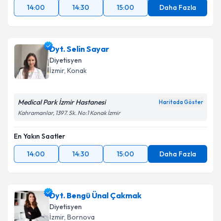
14:00
14:30
15:00
Daha Fazla
Dyt. Selin Sayar
Diyetisyen
İzmir
, Konak
Medical Park İzmir Hastanesi
Haritada Göster
Kahramanlar, 1397. Sk. No:1 Konak İzmir
En Yakın Saatler
14:00
14:30
15:00
Daha Fazla
Dyt. Bengü Ünal Çakmak
Diyetisyen
İzmir
, Bornova