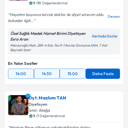
5
(
10
Değerlendirme)
Hayatım boyunca bircok doktor ile diyet sürecim oldu
Devamı
bukadar ilgili...
Özel Sağlık Meslek Hizmet Birimi Diyetisyen
Haritada Göster
Esra Aran
Mansuroğlu Mah. 288-4 Sok. No:9-1 Avcılar Exclusive A164. 7. Kat
Bayraklı İzmir
En Yakın Saatler
14:00
14:30
15:00
Daha Fazla
Dyt. Mazlum TAN
Diyetisyen
İzmir
, Aliağa
5
(
1
Değerlendirme)
Mazlum Beye oğlumun rahatsızlığından dolayı