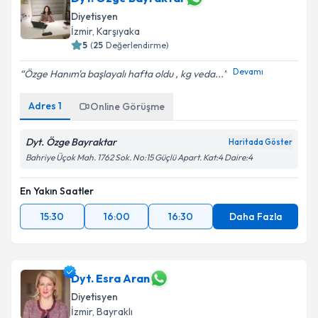
Diyetisyen
İzmir
, Karşıyaka
5
(
25
Değerlendirme)
Devamı
Özge Hanım'a başlayalı hafta oldu , kg veda...
Adres
1
Online Görüşme
Dyt. Özge Bayraktar
Haritada Göster
Bahriye Üçok Mah. 1762 Sok. No:15 Güçlü Apart. Kat:4 Daire:4
En Yakın Saatler
15:30
16:00
16:30
Daha Fazla
Dyt. Esra Aran
Diyetisyen
İzmir
, Bayraklı