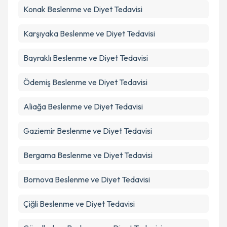
Konak
Beslenme ve Diyet Tedavisi
Metni
'ni okudum ve kişisel verilerimin belirtilen
kapsamda işlenmesini kabul ediyorum.
Karşıyaka
Beslenme ve Diyet Tedavisi
Takvim Talebini Gönder
Bayraklı
Beslenme ve Diyet Tedavisi
Ödemiş
Beslenme ve Diyet Tedavisi
Aliağa
Beslenme ve Diyet Tedavisi
Gaziemir
Beslenme ve Diyet Tedavisi
Bergama
Beslenme ve Diyet Tedavisi
Bornova
Beslenme ve Diyet Tedavisi
Çiğli
Beslenme ve Diyet Tedavisi