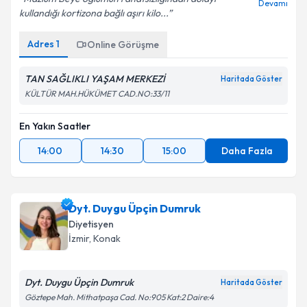
Devamı
kullandığı kortizona bağlı aşırı kilo...
Adres
1
Online Görüşme
TAN SAĞLIKLI YAŞAM MERKEZİ
Haritada Göster
KÜLTÜR MAH.HÜKÜMET CAD.NO:33/11
En Yakın Saatler
14:00
14:30
15:00
Daha Fazla
Dyt. Duygu Üpçin Dumruk
Diyetisyen
İzmir
, Konak
Dyt. Duygu Üpçin Dumruk
Haritada Göster
Göztepe Mah. Mithatpaşa Cad. No:905 Kat:2 Daire:4