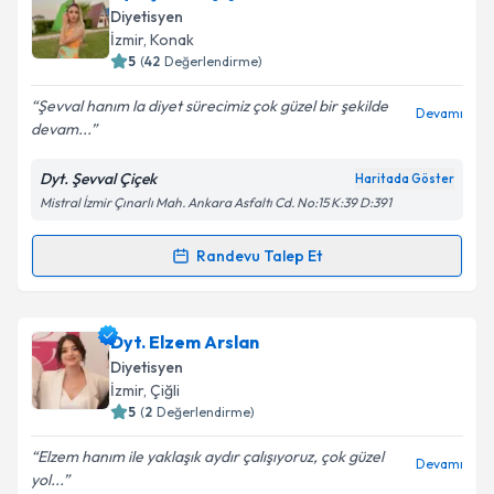
oluşturun. Size bu uzmandan randevu almanız için bir
Diyetisyen
takvim hazırlandığında e-posta ile bilgilendireceğiz.
İzmir
, Konak
5
(
42
Değerlendirme)
E-posta Adresiniz
Şevval hanım la diyet sürecimiz çok güzel bir şekilde
Devamı
devam...
Dyt. Şevval Çiçek
Haritada Göster
Kişisel verilerimin işlenmesine ilişkin
Aydınlatma
Mistral İzmir Çınarlı Mah. Ankara Asfaltı Cd. No:15 K:39 D:391
Metni
'ni okudum ve kişisel verilerimin belirtilen
kapsamda işlenmesini kabul ediyorum.
Randevu Talep Et
Randevu Takvimi Talebi
Takvim Talebini Gönder
Dyt. Şevval Çiçek
için randevu takvimi talebi
Dyt. Elzem Arslan
oluşturun. Size bu uzmandan randevu almanız için bir
Diyetisyen
takvim hazırlandığında e-posta ile bilgilendireceğiz.
İzmir
, Çiğli
5
(
2
Değerlendirme)
E-posta Adresiniz
Elzem hanım ile yaklaşık aydır çalışıyoruz, çok güzel
Devamı
yol...