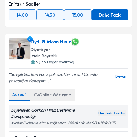
En Yakın Saatler
14:00
14:30
15:00
Daha Fazla
Dyt. Gürkan Hınız
Diyetisyen
İzmir
, Bayraklı
5
(
156
Değerlendirme)
Sevgili Gürkan Hiniz çok özel bir insan! Onunla
Devamı
yaşadığım deneyim...
Adres
1
Online Görüşme
Diyetisyen Gürkan Hınız Beslenme
Haritada Göster
Danışmanlığı
Avcılar Exclusive, Mansuroğlu Mah. 288/4 Sok. No:9/1 A Blok D:75