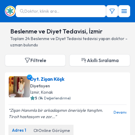
Doktor, klinik ara...
Beslenme ve Diyet Tedavisi, İzmir
Toplam
24
Beslenme ve Diyet Tedavisi
tedavisi yapan doktor -
uzman bulundu
Filtrele
Akıllı Sıralama
Dyt. Zişan Köşk
Diyetisyen
İzmir
, Konak
5
(
14
Değerlendirme)
Zişan Hanımla bir arkadaşımın önerisiyle tanıştım.
Devamı
Tiroit hastasıyım ve zor...
Adres
1
Online Görüşme