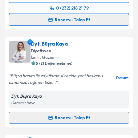
0 (232) 218 21 79
Randevu Takvimi Talebi
Takvim Talebini Gönder
Randevu Talep Et
Dyt. Fulya Cevizci
için randevu takvimi talebi
oluşturun. Size bu uzmandan randevu almanız için bir
Dyt. Büşra Kaya
takvim hazırlandığında e-posta ile bilgilendireceğiz.
Diyetisyen
E-posta Adresiniz
İzmir
, Gaziemir
5
(
21
Değerlendirme)
Büşra hanım ile zayıflama sürecine yeni başlamış
Devamı
olmamıza rağmen bize...
Kişisel verilerimin işlenmesine ilişkin
Aydınlatma
Metni
'ni okudum ve kişisel verilerimin belirtilen
Dyt. Büşra Kaya
kapsamda işlenmesini kabul ediyorum.
Gaziemir İzmir
Takvim Talebini Gönder
Randevu Talep Et
Randevu Takvimi Talebi