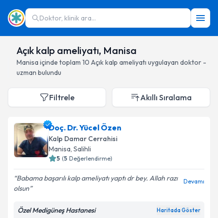
Doktor, klinik ara...
Açık kalp ameliyatı, Manisa
Manisa
içinde toplam
10
Açık kalp ameliyatı
uygulayan doktor -
uzman bulundu
Filtrele
Akıllı Sıralama
Doç. Dr. Yücel Özen
Kalp Damar Cerrahisi
Manisa
, Salihli
5
(
5
Değerlendirme)
Babama başarılı kalp ameliyatı yaptı dr bey. Allah razı
Devamı
olsun
Özel Medigüneş Hastanesi
Haritada Göster