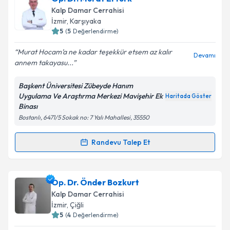
Kalp Damar Cerrahisi
İzmir
, Karşıyaka
5
(
5
Değerlendirme)
Murat Hocam’a ne kadar teşekkür etsem az kalır
Devamı
annem takayasu...
Başkent Üniversitesi Zübeyde Hanım
Uygulama Ve Araştırma Merkezi Mavişehir Ek
Haritada Göster
Binası
Bostanlı, 6471/5 Sokak no: 7 Yalı Mahallesi, 35550
Randevu Talep Et
Randevu Takvimi Talebi
Op. Dr. Murat Ertürk
için randevu takvimi talebi
Op. Dr. Önder Bozkurt
oluşturun. Size bu uzmandan randevu almanız için bir
Kalp Damar Cerrahisi
takvim hazırlandığında e-posta ile bilgilendireceğiz.
İzmir
, Çiğli
5
(
4
Değerlendirme)
E-posta Adresiniz