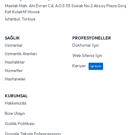
Maslak Mah. Ahi Evran Cd. A.O.S 55 Sokak No:2 Aksoy Plaza Giriş
Kat Kolektif House
İstanbul, Türkiye
SAĞLIK
PROFESYONELLER
Uzmanlar
Doktorlar İçin
Uzmanlık Alanları
Web Siteniz İçin
Hastalıklar
Kariyer
İşe Alım
Hizmetler
Hastaneler
KURUMSAL
Hakkımızda
Bize Ulaşın
Gizlilik Politikası
Google Takvim Entegrasyonu