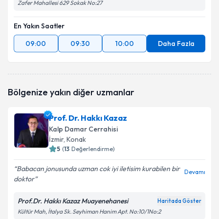
Zafer Mahallesi 629 Sokak No:27
En Yakın Saatler
09:00
09:30
10:00
Daha Fazla
Bölgenize yakın diğer uzmanlar
Prof. Dr. Hakkı Kazaz
Kalp Damar Cerrahisi
İzmir
, Konak
5
(
13
Değerlendirme)
Babacan jonusunda uzman cok iyi iletisim kurabilen bir
Devamı
doktor
Prof.Dr. Hakkı Kazaz Muayenehanesi
Haritada Göster
Kültür Mah, İtalya Sk. Seyhiman Hanim Apt. No:10/1No:2