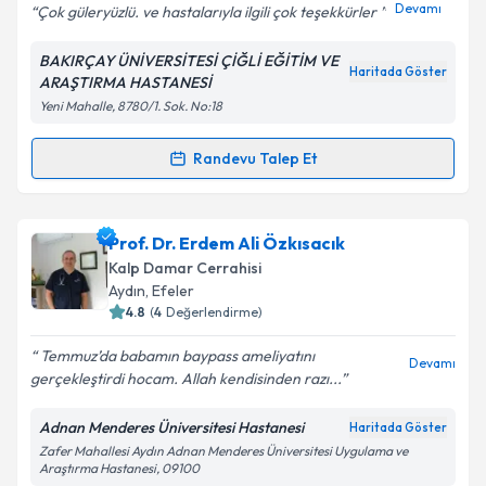
Devamı
Çok güleryüzlü. ve hastalarıyla ilgili çok teşekkürler
BAKIRÇAY ÜNİVERSİTESİ ÇİĞLİ EĞİTİM VE
Haritada Göster
ARAŞTIRMA HASTANESİ
Kişisel verilerimin işlenmesine ilişkin
Aydınlatma
Yeni Mahalle, 8780/1. Sok. No:18
Metni
'ni okudum ve kişisel verilerimin belirtilen
kapsamda işlenmesini kabul ediyorum.
Randevu Talep Et
Randevu Takvimi Talebi
Takvim Talebini Gönder
Op. Dr. Önder Bozkurt
için randevu takvimi talebi
Prof. Dr. Erdem Ali Özkısacık
oluşturun. Size bu uzmandan randevu almanız için bir
Kalp Damar Cerrahisi
takvim hazırlandığında e-posta ile bilgilendireceğiz.
Aydın
, Efeler
4.8
(
4
Değerlendirme)
E-posta Adresiniz
Temmuz’da babamın baypass ameliyatını
Devamı
gerçekleştirdi hocam. Allah kendisinden razı...
Adnan Menderes Üniversitesi Hastanesi
Haritada Göster
Kişisel verilerimin işlenmesine ilişkin
Aydınlatma
Zafer Mahallesi Aydın Adnan Menderes Üniversitesi Uygulama ve
Metni
'ni okudum ve kişisel verilerimin belirtilen
Araştırma Hastanesi, 09100
kapsamda işlenmesini kabul ediyorum.