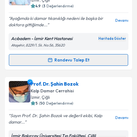
İzmir
, Çiğli
bilgilendireceğiz.
4.9
(
3
Değerlendirme)
E-posta Adresiniz
Ayağımda ki damar tıkanıklığı nedeni ile başka bir
Devamı
doktora gittiğimde...
Acıbadem - İzmir Kent Hastanesi
Haritada Göster
Ataşehir, 8229/1. Sk. No:56, 35620
Kişisel verilerimin işlenmesine ilişkin
Aydınlatma
Metni
'ni okudum ve kişisel verilerimin belirtilen
kapsamda işlenmesini kabul ediyorum.
Randevu Talep Et
Randevu Takvimi Talebi
Takvim Talebini Gönder
Doç. Dr. Cüneyt Narin
için randevu takvimi talebi
Prof. Dr. Şahin Bozok
oluşturun. Size bu uzmandan randevu almanız için bir
Kalp Damar Cerrahisi
takvim hazırlandığında e-posta ile bilgilendireceğiz.
İzmir
, Çiğli
5
(
50
Değerlendirme)
E-posta Adresiniz
Sayın Prof. Dr. Şahin Bozok ve değerli ekibi, Kalp
Devamı
damar...
İzmir Bakırçay Üniversitesi Tıp Fakültesi, Çiğli