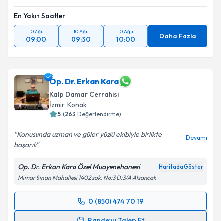
En Yakın Saatler
10 Ağu
10 Ağu
10 Ağu
Daha Fazla
09:00
09:30
10:00
Op. Dr. Erkan Kara
Kalp Damar Cerrahisi
İzmir
, Konak
5
(
263
Değerlendirme)
Konusunda uzman ve güler yüzlü ekibiyle birlikte
Devamı
başarılı
Op. Dr. Erkan Kara Özel Muayenehanesi
Haritada Göster
Mimar Sinan Mahallesi 1402 sok. No:3 D:3/A Alsancak
0 (850) 474 70 19
Randevu Takvimi Talebi
Randevu Talep Et