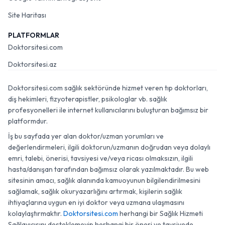
Site Haritası
PLATFORMLAR
Doktorsitesi.com
Doktorsitesi.az
Doktorsitesi.com sağlık sektöründe hizmet veren tıp doktorları,
diş hekimleri, fizyoterapistler, psikologlar vb. sağlık
profesyonelleri ile internet kullanıcılarını buluşturan bağımsız bir
platformdur.
İş bu sayfada yer alan doktor/uzman yorumları ve
değerlendirmeleri, ilgili doktorun/uzmanın doğrudan veya dolaylı
emri, talebi, önerisi, tavsiyesi ve/veya ricası olmaksızın, ilgili
hasta/danışan tarafından bağımsız olarak yazılmaktadır. Bu web
sitesinin amacı, sağlık alanında kamuoyunun bilgilendirilmesini
sağlamak, sağlık okuryazarlığını artırmak, kişilerin sağlık
ihtiyaçlarına uygun en iyi doktor veya uzmana ulaşmasını
kolaylaştırmaktır.
Doktorsitesi.com
herhangi bir Sağlık Hizmeti
Sağlayıcısını desteklemeyip herhangi bir öneri ve tavsiyede