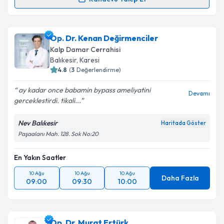
Op. Dr. Erkan Kara
için randevu takvimi talebi
oluşturun. Size bu uzmandan randevu almanız için bir
Op. Dr. Kenan Değirmenciler
takvim hazırlandığında e-posta ile bilgilendireceğiz.
Kalp Damar Cerrahisi
E-posta Adresiniz
Balıkesir
, Karesi
4.8
(
3
Değerlendirme)
ay kadar once babamin bypass ameliyatini
Devamı
gerceklestirdi. tikali...
Kişisel verilerimin işlenmesine ilişkin
Aydınlatma
Metni
'ni okudum ve kişisel verilerimin belirtilen
Nev Balıkesir
Haritada Göster
kapsamda işlenmesini kabul ediyorum.
Paşaalanı Mah. 128. Sok No:20
En Yakın Saatler
Takvim Talebini Gönder
10 Ağu
10 Ağu
10 Ağu
Daha Fazla
09:00
09:30
10:00
Op. Dr. Murat Ertürk