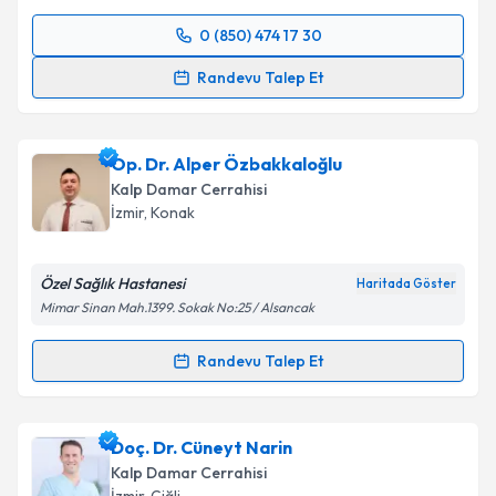
0 (850) 474 17 30
Randevu Takvimi Talebi
Takvim Talebini Gönder
Randevu Talep Et
Prof. Dr. Erdem Ali Özkısacık
için randevu takvimi
talebi oluşturun. Size bu uzmandan randevu almanız
Op. Dr. Alper Özbakkaloğlu
için bir takvim hazırlandığında e-posta ile
bilgilendireceğiz.
Kalp Damar Cerrahisi
İzmir
, Konak
E-posta Adresiniz
Özel Sağlık Hastanesi
Haritada Göster
Mimar Sinan Mah.1399. Sokak No:25 / Alsancak
Kişisel verilerimin işlenmesine ilişkin
Aydınlatma
Randevu Talep Et
Metni
'ni okudum ve kişisel verilerimin belirtilen
Randevu Takvimi Talebi
kapsamda işlenmesini kabul ediyorum.
Op. Dr. Alper Özbakkaloğlu
için randevu takvimi
Doç. Dr. Cüneyt Narin
Takvim Talebini Gönder
talebi oluşturun. Size bu uzmandan randevu almanız
Kalp Damar Cerrahisi
için bir takvim hazırlandığında e-posta ile