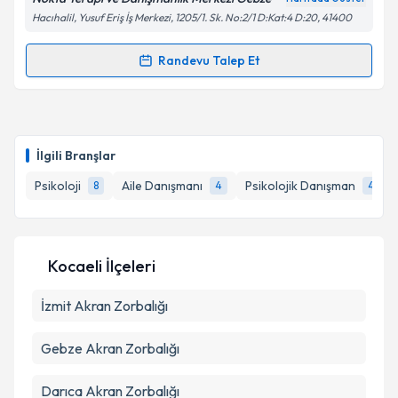
Kişisel verilerimin işlenmesine ilişkin
Aydınlatma
Hacıhalil, Yusuf Eriş İş Merkezi, 1205/1. Sk. No:2/1 D:Kat:4 D:20, 41400
Metni
'ni okudum ve kişisel verilerimin belirtilen
kapsamda işlenmesini kabul ediyorum.
Randevu Talep Et
Randevu Takvimi Talebi
Takvim Talebini Gönder
Aile Danışmanı Tuğba Demir
için randevu takvimi
talebi oluşturun. Size bu uzmandan randevu almanız
İlgili Branşlar
için bir takvim hazırlandığında e-posta ile
bilgilendireceğiz.
Psikoloji
Aile Danışmanı
Psikolojik Danışman
8
4
4
E-posta Adresiniz
Kocaeli İlçeleri
İzmit
Akran Zorbalığı
Kişisel verilerimin işlenmesine ilişkin
Aydınlatma
Metni
'ni okudum ve kişisel verilerimin belirtilen
kapsamda işlenmesini kabul ediyorum.
Gebze
Akran Zorbalığı
Darıca
Akran Zorbalığı
Takvim Talebini Gönder