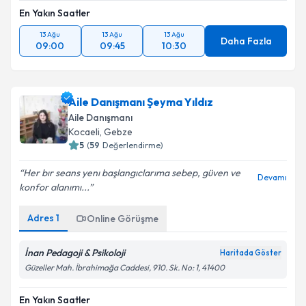
En Yakın Saatler
13 Ağu
13 Ağu
13 Ağu
Daha Fazla
09:00
09:45
10:30
Aile Danışmanı Şeyma Yıldız
Aile Danışmanı
Kocaeli
, Gebze
5
(
59
Değerlendirme)
Her bır seans yenı başlangıclarıma sebep, güven ve
Devamı
konfor alanımı...
Adres
1
Online Görüşme
İnan Pedagoji & Psikoloji
Haritada Göster
Güzeller Mah. İbrahimağa Caddesi, 910. Sk. No: 1, 41400
En Yakın Saatler