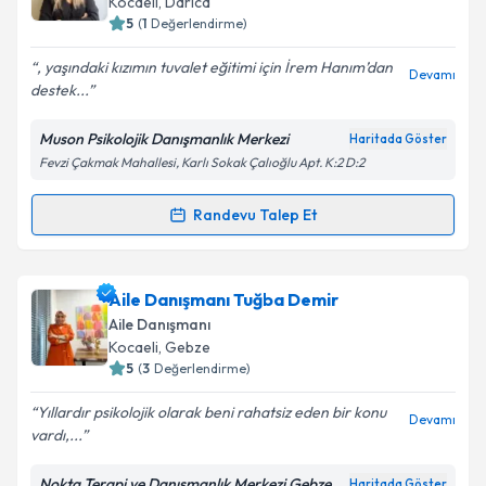
Kocaeli
, Darıca
bilgilendireceğiz.
5
(
1
Değerlendirme)
E-posta Adresiniz
, yaşındaki kızımın tuvalet eğitimi için İrem Hanım’dan
Devamı
destek...
Muson Psikolojik Danışmanlık Merkezi
Haritada Göster
Fevzi Çakmak Mahallesi, Karlı Sokak Çalıoğlu Apt. K:2 D:2
Kişisel verilerimin işlenmesine ilişkin
Aydınlatma
Metni
'ni okudum ve kişisel verilerimin belirtilen
kapsamda işlenmesini kabul ediyorum.
Randevu Talep Et
Randevu Takvimi Talebi
Takvim Talebini Gönder
Psk. Dan. İrem Karakaya
için randevu takvimi talebi
Aile Danışmanı Tuğba Demir
oluşturun. Size bu uzmandan randevu almanız için bir
Aile Danışmanı
takvim hazırlandığında e-posta ile bilgilendireceğiz.
Kocaeli
, Gebze
5
(
3
Değerlendirme)
E-posta Adresiniz
Yıllardır psikolojik olarak beni rahatsiz eden bir konu
Devamı
vardı,...
Nokta Terapi ve Danışmanlık Merkezi Gebze
Haritada Göster