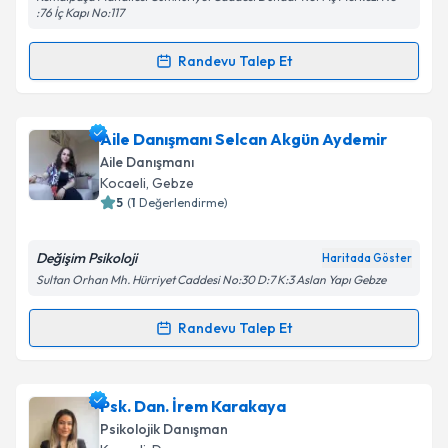
Metni
'ni okudum ve kişisel verilerimin belirtilen
:76 İç Kapı No:117
kapsamda işlenmesini kabul ediyorum.
Randevu Talep Et
Randevu Takvimi Talebi
Takvim Talebini Gönder
Psk. Nilay Ulusoy Erdem
için randevu takvimi talebi
Aile Danışmanı Selcan Akgün Aydemir
oluşturun. Size bu uzmandan randevu almanız için bir
Aile Danışmanı
takvim hazırlandığında e-posta ile bilgilendireceğiz.
Kocaeli
, Gebze
5
(
1
Değerlendirme)
E-posta Adresiniz
Değişim Psikoloji
Haritada Göster
Sultan Orhan Mh. Hürriyet Caddesi No:30 D:7 K:3 Aslan Yapı Gebze
Kişisel verilerimin işlenmesine ilişkin
Aydınlatma
Randevu Talep Et
Randevu Takvimi Talebi
Metni
'ni okudum ve kişisel verilerimin belirtilen
kapsamda işlenmesini kabul ediyorum.
Aile Danışmanı Selcan Akgün Aydemir
için randevu
Psk. Dan. İrem Karakaya
Takvim Talebini Gönder
takvimi talebi oluşturun. Size bu uzmandan randevu
Psikolojik Danışman
almanız için bir takvim hazırlandığında e-posta ile