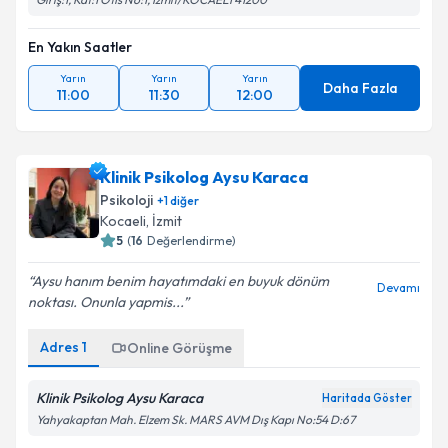
En Yakın Saatler
Yarın
Yarın
Yarın
Daha Fazla
11:00
11:30
12:00
Klinik Psikolog Aysu Karaca
Psikoloji
+
1
diğer
Kocaeli
, İzmit
5
(
16
Değerlendirme)
Aysu hanım benim hayatımdaki en buyuk dönüm
Devamı
noktası. Onunla yapmis...
Adres
1
Online Görüşme
Klinik Psikolog Aysu Karaca
Haritada Göster
Yahyakaptan Mah. Elzem Sk. MARS AVM Dış Kapı No:54 D:67