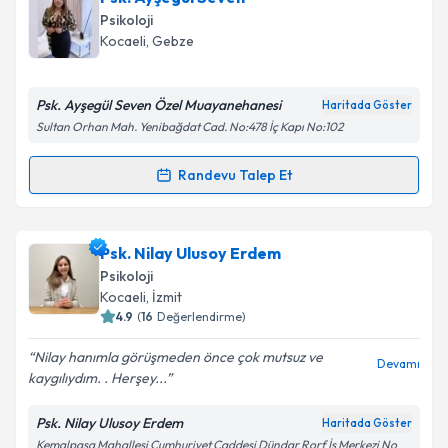
takvimi talebi oluşturun. Size bu uzmandan randevu
Psikoloji
almanız için bir takvim hazırlandığında e-posta ile
Kocaeli
, Gebze
bilgilendireceğiz.
E-posta Adresiniz
Psk. Ayşegül Seven Özel Muayanehanesi
Haritada Göster
Sultan Orhan Mah. Yenibağdat Cad. No:478 İç Kapı No:102
Randevu Talep Et
Randevu Takvimi Talebi
Kişisel verilerimin işlenmesine ilişkin
Aydınlatma
Metni
'ni okudum ve kişisel verilerimin belirtilen
kapsamda işlenmesini kabul ediyorum.
Psk. Ayşegül Seven
için randevu takvimi talebi
Psk. Nilay Ulusoy Erdem
oluşturun. Size bu uzmandan randevu almanız için bir
Psikoloji
takvim hazırlandığında e-posta ile bilgilendireceğiz.
Takvim Talebini Gönder
Kocaeli
, İzmit
4.9
(
16
Değerlendirme)
E-posta Adresiniz
Nilay hanımla görüşmeden önce çok mutsuz ve
Devamı
kaygılıydım. . Herşey...
Psk. Nilay Ulusoy Erdem
Haritada Göster
Kişisel verilerimin işlenmesine ilişkin
Aydınlatma
Kemalpaşa Mahallesi Cumhuriyet Caddesi Dündar Rorf İş Merkezi No