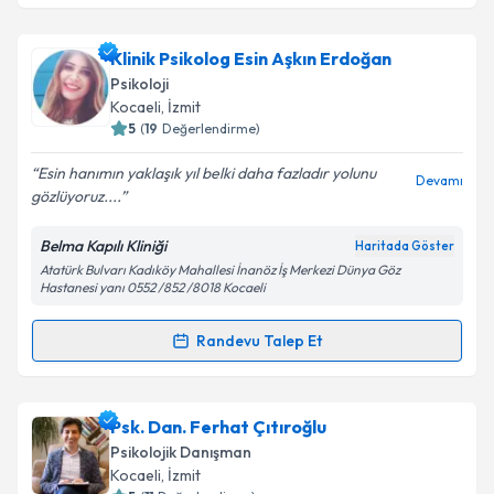
Klinik Psikolog Esin Aşkın Erdoğan
Psikoloji
Kocaeli
, İzmit
5
(
19
Değerlendirme)
Esin hanımın yaklaşık yıl belki daha fazladır yolunu
Devamı
gözlüyoruz....
Belma Kapılı Kliniği
Haritada Göster
Atatürk Bulvarı Kadıköy Mahallesi İnanöz İş Merkezi Dünya Göz
Hastanesi yanı 0552 /852 /8018 Kocaeli
Randevu Talep Et
Randevu Takvimi Talebi
Klinik Psikolog Esin Aşkın Erdoğan
için randevu
Psk. Dan. Ferhat Çıtıroğlu
takvimi talebi oluşturun. Size bu uzmandan randevu
Psikolojik Danışman
almanız için bir takvim hazırlandığında e-posta ile
Kocaeli
, İzmit
bilgilendireceğiz.