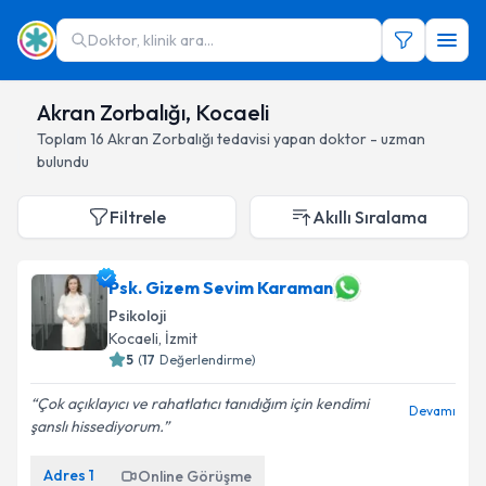
Doktor, klinik ara...
Akran Zorbalığı, Kocaeli
Toplam
16
Akran Zorbalığı
tedavisi yapan doktor - uzman
bulundu
Filtrele
Akıllı Sıralama
Psk. Gizem Sevim Karaman
Psikoloji
Kocaeli
, İzmit
5
(
17
Değerlendirme)
Çok açıklayıcı ve rahatlatıcı tanıdığım için kendimi
Devamı
şanslı hissediyorum.
Adres
1
Online Görüşme