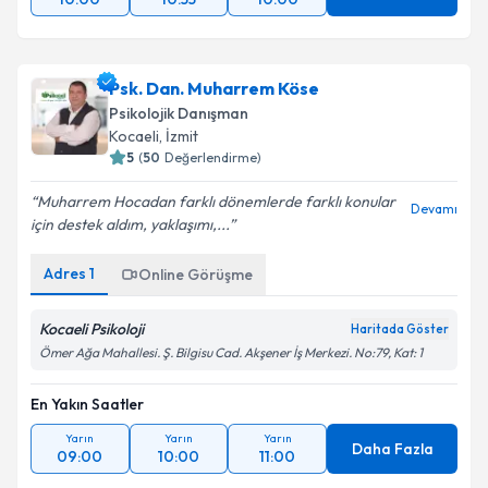
Psk. Dan. Muharrem Köse
Psikolojik Danışman
Kocaeli
, İzmit
5
(
50
Değerlendirme)
Muharrem Hocadan farklı dönemlerde farklı konular
Devamı
için destek aldım, yaklaşımı,...
Adres
1
Online Görüşme
Kocaeli Psikoloji
Haritada Göster
Ömer Ağa Mahallesi. Ş. Bilgisu Cad. Akşener İş Merkezi. No:79, Kat: 1
En Yakın Saatler
Yarın
Yarın
Yarın
Daha Fazla
09:00
10:00
11:00