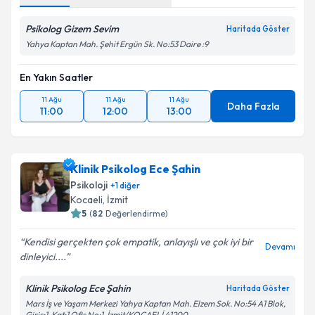
Psikolog Gizem Sevim
Haritada Göster
Yahya Kaptan Mah. Şehit Ergün Sk. No:53 Daire :9
En Yakın Saatler
11 Ağu
11 Ağu
11 Ağu
Daha Fazla
11:00
12:00
13:00
Klinik Psikolog Ece Şahin
Psikoloji
+
1
diğer
Kocaeli
, İzmit
5
(
82
Değerlendirme)
Kendisi gerçekten çok empatik, anlayışlı ve çok iyi bir
Devamı
dinleyici....
Klinik Psikolog Ece Şahin
Haritada Göster
Mars İş ve Yaşam Merkezi Yahya Kaptan Mah. Elzem Sok. No:54 A1 Blok,
Giriş:1, Kat:1 Ofis No:1, İzmit/KOCAELİ 41200