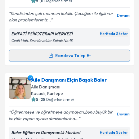
5
(
11
Değerlendirme)
E-posta Adresiniz
Kendisinden çok memnun kaldık. Çocuğum ile ilgili var
Devamı
olan problemlerimiz...
EMPATİ PSİKOTERAPİ MERKEZİ
Haritada Göster
Cedit Mah. Sıra Kavaklar Sokak No:18
Kişisel verilerimin işlenmesine ilişkin
Aydınlatma
Metni
'ni okudum ve kişisel verilerimin belirtilen
kapsamda işlenmesini kabul ediyorum.
Randevu Talep Et
Randevu Takvimi Talebi
Takvim Talebini Gönder
Psk. Dan. Ferhat Çıtıroğlu
için randevu takvimi
Aile Danışmanı Elçin Başak Baler
talebi oluşturun. Size bu uzmandan randevu almanız
Aile Danışmanı
için bir takvim hazırlandığında e-posta ile
Kocaeli
, Kartepe
bilgilendireceğiz.
5
(
25
Değerlendirme)
E-posta Adresiniz
Öğrenmeye ve öğretmeye doymayan,bunu büyük bir
Devamı
keyifle yapan ayrıca danisanlarina...
Baler Eğitim ve Danışmanlık Merkezi
Haritada Göster