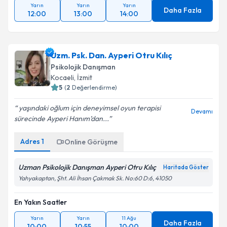
Yarın
Yarın
Yarın
Daha Fazla
12:00
13:00
14:00
Uzm. Psk. Dan. Ayperi Otru Kılıç
Psikolojik Danışman
Kocaeli
, İzmit
5
(
2
Değerlendirme)
yaşındaki oğlum için deneyimsel oyun terapisi
Devamı
sürecinde Ayperi Hanım’dan...
Adres
1
Online Görüşme
Uzman Psikolojik Danışman Ayperi Otru Kılıç
Haritada Göster
Yahyakaptan, Şht. Ali İhsan Çakmak Sk. No:60 D:6, 41050
En Yakın Saatler
Yarın
Yarın
11 Ağu
Daha Fazla
10:00
10:55
10:00