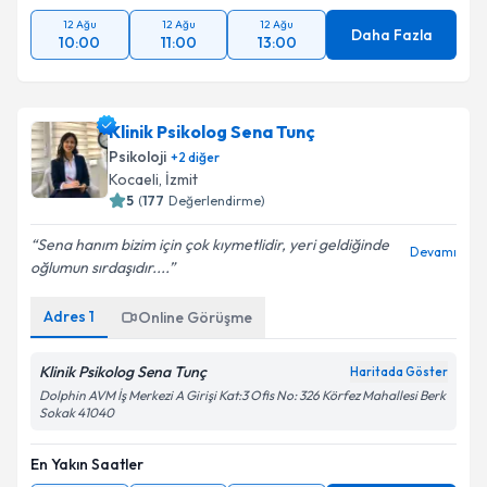
12 Ağu
12 Ağu
12 Ağu
Daha Fazla
10:00
11:00
13:00
Klinik Psikolog Sena Tunç
Psikoloji
+
2
diğer
Kocaeli
, İzmit
5
(
177
Değerlendirme)
Sena hanım bizim için çok kıymetlidir, yeri geldiğinde
Devamı
oğlumun sırdaşıdır....
Adres
1
Online Görüşme
Klinik Psikolog Sena Tunç
Haritada Göster
Dolphin AVM İş Merkezi A Girişi Kat:3 Ofis No: 326 Körfez Mahallesi Berk
Sokak 41040
En Yakın Saatler