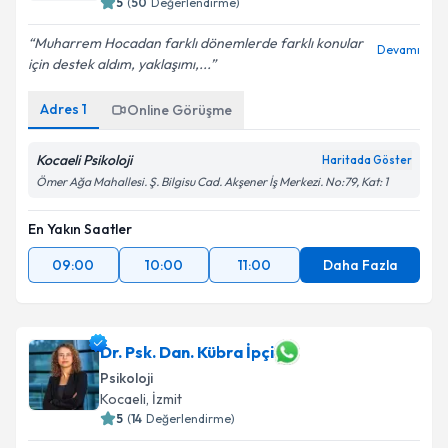
5
(
50
Değerlendirme)
Muharrem Hocadan farklı dönemlerde farklı konular
Devamı
için destek aldım, yaklaşımı,...
Adres
1
Online Görüşme
Kocaeli Psikoloji
Haritada Göster
Ömer Ağa Mahallesi. Ş. Bilgisu Cad. Akşener İş Merkezi. No:79, Kat: 1
En Yakın Saatler
09:00
10:00
11:00
Daha Fazla
Dr. Psk. Dan. Kübra İpçi
Psikoloji
Kocaeli
, İzmit
5
(
14
Değerlendirme)