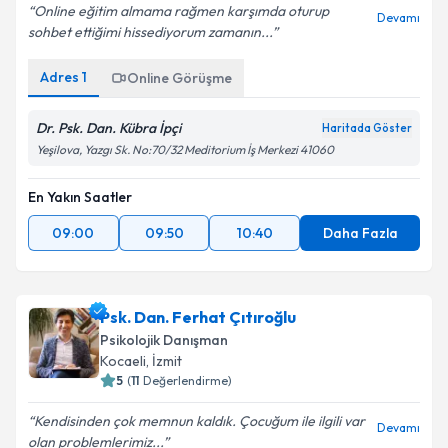
Online eğitim almama rağmen karşımda oturup
Devamı
sohbet ettiğimi hissediyorum zamanın...
Adres
1
Online Görüşme
Dr. Psk. Dan. Kübra İpçi
Haritada Göster
Yeşilova, Yazgı Sk. No:70/32 Meditorium İş Merkezi 41060
En Yakın Saatler
09:00
09:50
10:40
Daha Fazla
Psk. Dan. Ferhat Çıtıroğlu
Psikolojik Danışman
Kocaeli
, İzmit
5
(
11
Değerlendirme)
Kendisinden çok memnun kaldık. Çocuğum ile ilgili var
Devamı
olan problemlerimiz...