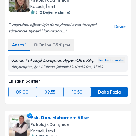
Psikolojik Danışman
Kocaeli
, İzmit
5
(
2
Değerlendirme)
yaşındaki oğlum için deneyimsel oyun terapisi
Devamı
sürecinde Ayperi Hanım’dan...
Adres
1
Online Görüşme
Uzman Psikolojik Danışman Ayperi Otru Kılıç
Haritada Göster
Yahyakaptan, Şht. Ali İhsan Çakmak Sk. No:60 D:6, 41050
En Yakın Saatler
09:00
09:55
10:50
Daha Fazla
Psk. Dan. Muharrem Köse
Psikolojik Danışman
Kocaeli
, İzmit