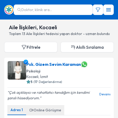
Doktor, klinik ara...
Aile İlişkileri, Kocaeli
Toplam
13
Aile İlişkileri
tedavisi yapan doktor - uzman bulundu
Filtrele
Akıllı Sıralama
Psk. Gizem Sevim Karaman
Psikoloji
Kocaeli
, İzmit
5
(
17
Değerlendirme)
Çok açıklayıcı ve rahatlatıcı tanıdığım için kendimi
Devamı
şanslı hissediyorum.
Adres
1
Online Görüşme