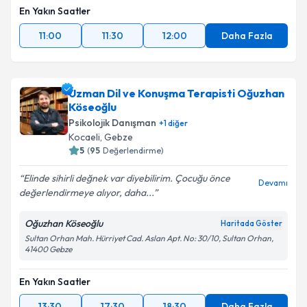
En Yakın Saatler
11:00
11:30
12:00
Daha Fazla
Uzman Dil ve Konuşma Terapisti Oğuzhan
Köseoğlu
Psikolojik Danışman
+
1
diğer
Kocaeli
, Gebze
5
(
95
Değerlendirme)
Elinde sihirli değnek var diyebilirim. Çocuğu önce
Devamı
değerlendirmeye alıyor, daha...
Oğuzhan Köseoğlu
Haritada Göster
Sultan Orhan Mah. Hürriyet Cad. Aslan Apt. No: 30/10, Sultan Orhan,
41400 Gebze
En Yakın Saatler
13:30
17:30
18:30
Daha Fazla