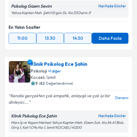
Psikolog Gizem Sevim
Haritada Göster
Yahya Kaptan Mah. Şehit Ergün Sk. No:53 Daire :9
En Yakın Saatler
11:00
13:30
14:30
Daha Fazla
Klinik Psikolog Ece Şahin
Psikoloji
+
1
diğer
Kocaeli
, İzmit
5
(
82
Değerlendirme)
Kendisi gerçekten çok empatik, anlayışlı ve çok iyi bir
Devamı
dinleyici....
Klinik Psikolog Ece Şahin
Haritada Göster
Mars İş ve Yaşam Merkezi Yahya Kaptan Mah. Elzem Sok. No:54 A1 Blok,
Giriş:1, Kat:1 Ofis No:1, İzmit/KOCAELİ 41200