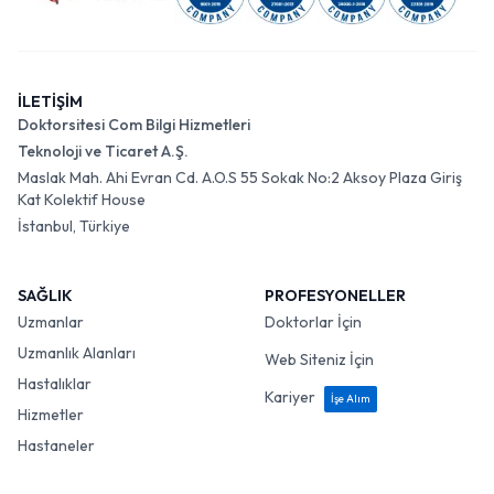
İLETİŞİM
Doktorsitesi Com Bilgi Hizmetleri
Teknoloji ve Ticaret A.Ş.
Maslak Mah. Ahi Evran Cd. A.O.S 55 Sokak No:2 Aksoy Plaza Giriş
Kat Kolektif House
İstanbul, Türkiye
SAĞLIK
PROFESYONELLER
Uzmanlar
Doktorlar İçin
Uzmanlık Alanları
Web Siteniz İçin
Hastalıklar
Kariyer
İşe Alım
Hizmetler
Hastaneler