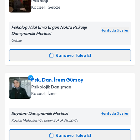
Psikoloji
takvim hazırlandığında e-posta ile bilgilendireceğiz.
Kocaeli
, Gebze
Takvim Talebini Gönder
E-posta Adresiniz
Psikolog Hilal Erva Ergün Nokta Psikoliji
Haritada Göster
Danışmanlık Merkezi
Gebze
Kişisel verilerimin işlenmesine ilişkin
Aydınlatma
Metni
'ni okudum ve kişisel verilerimin belirtilen
Randevu Talep Et
Randevu Takvimi Talebi
kapsamda işlenmesini kabul ediyorum.
Psk. Hilal Erva Ergün
için randevu takvimi talebi
Psk. Dan. İrem Gürsoy
Takvim Talebini Gönder
oluşturun. Size bu uzmandan randevu almanız için bir
Psikolojik Danışman
takvim hazırlandığında e-posta ile bilgilendireceğiz.
Kocaeli
, İzmit
E-posta Adresiniz
Saydam Danışmanlık Merkezi
Haritada Göster
Kozluk Mahallesi Orduevi Sokak No:27/A
Kişisel verilerimin işlenmesine ilişkin
Aydınlatma
Randevu Talep Et
Randevu Takvimi Talebi