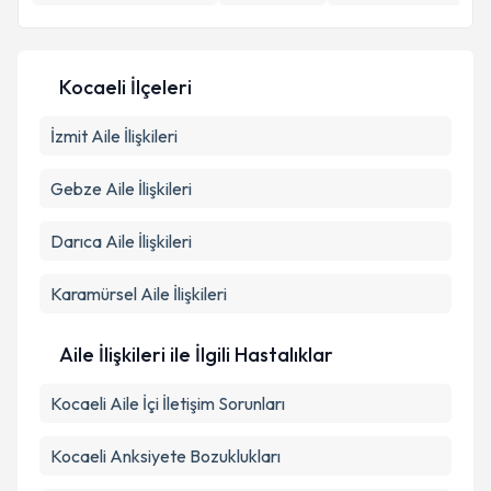
E-posta Adresiniz
Kocaeli İlçeleri
İzmit
Aile İlişkileri
Kişisel verilerimin işlenmesine ilişkin
Aydınlatma
Metni
'ni okudum ve kişisel verilerimin belirtilen
kapsamda işlenmesini kabul ediyorum.
Gebze
Aile İlişkileri
Darıca
Aile İlişkileri
Takvim Talebini Gönder
Karamürsel
Aile İlişkileri
Aile İlişkileri ile İlgili Hastalıklar
Kocaeli Aile İçi İletişim Sorunları
Kocaeli Anksiyete Bozuklukları