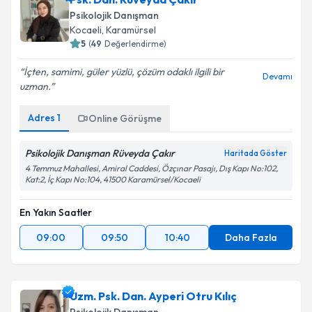
Psikolojik Danışman
Kocaeli
, Karamürsel
5
(
49
Değerlendirme)
İçten, samimi, güler yüzlü, çözüm odaklı ilgili bir
Devamı
uzman.
Adres
1
Online Görüşme
Psikolojik Danışman Rüveyda Çakır
Haritada Göster
4 Temmuz Mahallesi, Amiral Caddesi, Özçınar Pasajı, Dış Kapı No:102,
Kat:2, İç Kapı No:104, 41500 Karamürsel/Kocaeli
En Yakın Saatler
09:00
09:50
10:40
Daha Fazla
Uzm. Psk. Dan. Ayperi Otru Kılıç