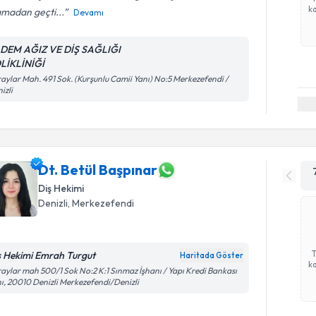
ka
amadan geçti...
Devamı
DEM AĞIZ VE DİŞ SAĞLIĞI
LİKLİNİĞİ
aylar Mah. 491 Sok. (Kurşunlu Camii Yanı) No:5 Merkezefendi /
izli
Dt. Betül Başpınar
Diş Hekimi
Denizli
, Merkezefendi
ş Hekimi Emrah Turgut
Haritada Göster
ka
aylar mah 500/1 Sok No:2 K:1 Sınmaz İşhanı / Yapı Kredi Bankası
ı, 20010 Denizli Merkezefendi/Denizli