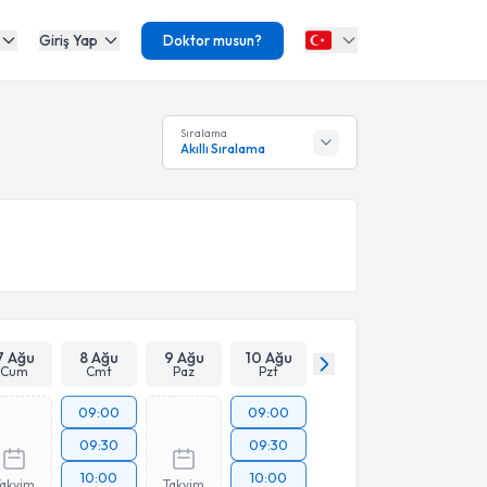
Giriş Yap
Doktor musun?
Sıralama
Akıllı Sıralama
7 Ağu
8 Ağu
9 Ağu
10 Ağu
Cum
Cmt
Paz
Pzt
09:00
09:00
09:30
09:30
10:00
10:00
Takvim
Takvim