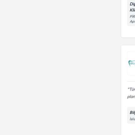
Di
Kli
Pİ
Apt
Tüm
plan
Bi
İsl