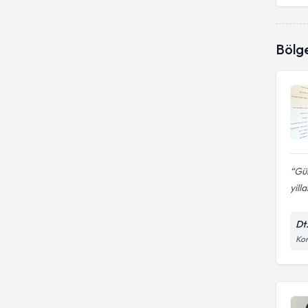
Bölg
Gün
yilla
Dt
Kon