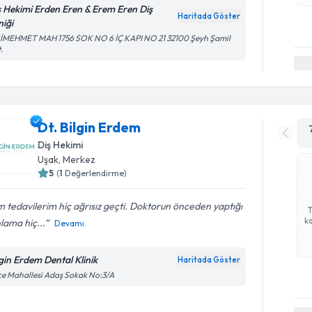
ş Hekimi Erden Eren & Erem Eren Diş
Haritada Göster
niği
RİMEHMET MAH 1756 SOK NO 6 İÇ KAPI NO 21 32100 Şeyh Şamil
.
Dt. Bilgin Erdem
Diş Hekimi
Uşak
, Merkez
5
(
1
Değerlendirme)
 tedavilerim hiç ağrısız geçti. Doktorun önceden yaptığı
ka
lama hiç...
Devamı
lgin Erdem Dental Klinik
Haritada Göster
ice Mahallesi Adaş Sokak No:3/A