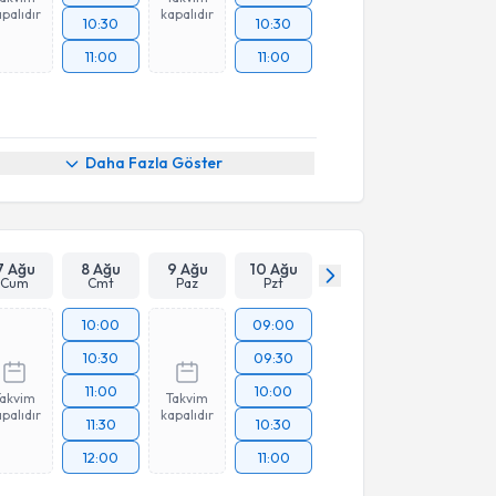
palıdır
kapalıdır
10:30
10:30
11:00
11:00
Daha Fazla Göster
7 Ağu
8 Ağu
9 Ağu
10 Ağu
Cum
Cmt
Paz
Pzt
10:00
09:00
10:30
09:30
11:00
10:00
Takvim
Takvim
palıdır
kapalıdır
11:30
10:30
12:00
11:00