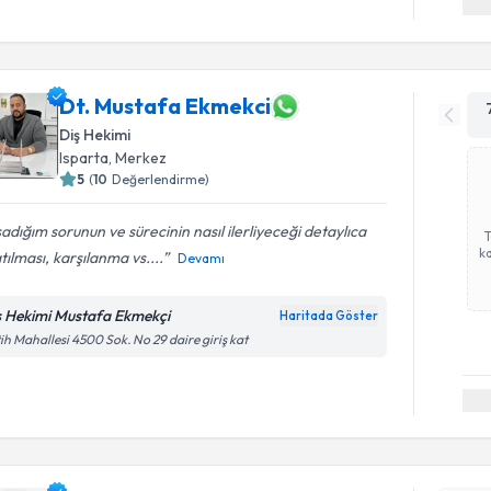
Dt. Mustafa Ekmekci
Diş Hekimi
Isparta
, Merkez
5
(
10
Değerlendirme)
adığım sorunun ve sürecinin nasıl ilerliyeceği detaylıca
ka
tılması, karşılanma vs....
Devamı
ş Hekimi Mustafa Ekmekçi
Haritada Göster
ih Mahallesi 4500 Sok. No 29 daire giriş kat
Randevu T