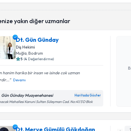
Randevu T
enize yakın diğer uzmanlar
Dt. Gün G
Dt. Gün Günday
uzmandan ra
Diş Hekimi
posta ile bi
Muğla
, Bodrum
5
(
4
Değerlendirme)
E-posta Ad
B
 hanim harika bir insan ve isinde cok uzman
rdir...
Devamı
Kişisel
okudum
. Gün Günday Muayenehanesi
Haritada Göster
işlenm
acak Mahallesi Kanuni Sultan Süleyman Cad. No:41/3 D Blok
Dt. Merve Gümülü Gökdoğan