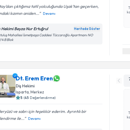
ay’dan çıktığımız tatil yolculuğunda Uşak’tan geçerken,
ka
ndaki kızımın aniden...
Devamı
ş Hekimi Beyza Nur Ertuğrul
Haritada Göster
tuluş Mahallesi İsmetpaşa Caddesi Tüccaroğlu Apartmanı NO
/4 B Blok
Dt. Erem Eren
Diş Hekimi
Isparta
, Merkez
5
(
45
Değerlendirme)
eryüzü ve sabrı için teşekkür ederim. Ayrıntılı bir
ka
ilendirme ile...
Devamı