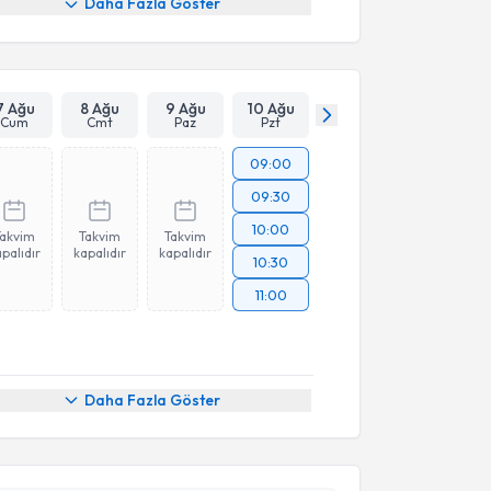
Daha Fazla Göster
7 Ağu
8 Ağu
9 Ağu
10 Ağu
Cum
Cmt
Paz
Pzt
09:00
09:30
10:00
Takvim
Takvim
Takvim
palıdır
kapalıdır
kapalıdır
10:30
11:00
Daha Fazla Göster
akvimi Talebi