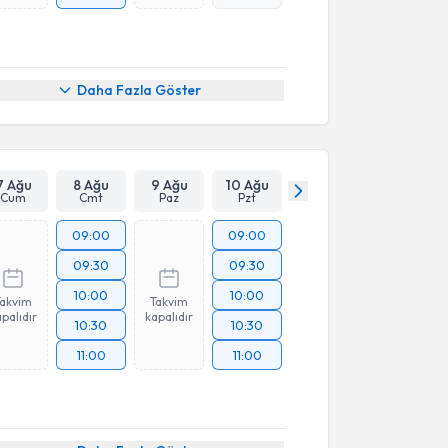
Daha Fazla Göster
7 Ağu
8 Ağu
9 Ağu
10 Ağu
Cum
Cmt
Paz
Pzt
09:00
09:00
09:30
09:30
10:00
10:00
Takvim
Takvim
palıdır
kapalıdır
10:30
10:30
11:00
11:00