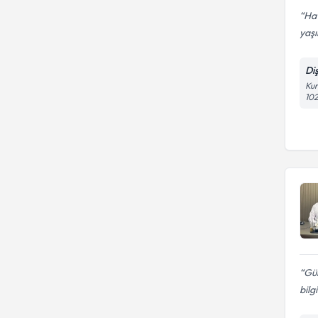
Hat
yaşı
Di
Kur
102
Gül
bilg