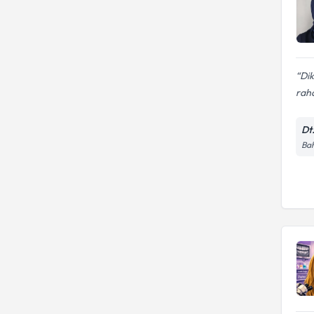
Dik
raha
Dt
Bah