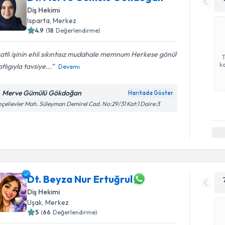
Diş Hekimi
Isparta
, Merkez
4.9
(
18
Değerlendirme)
atli işinin ehli sıkıntısız mudahale memnum Herkese gönül
ka
tlıgıyla tavsiye...
Devamı
. Merve Gümülü Gökdoğan
Haritada Göster
çelievler Mah. Süleyman Demirel Cad. No:29/31 Kat:1 Daire:3
Dt. Beyza Nur Ertuğrul
Diş Hekimi
Uşak
, Merkez
5
(
66
Değerlendirme)