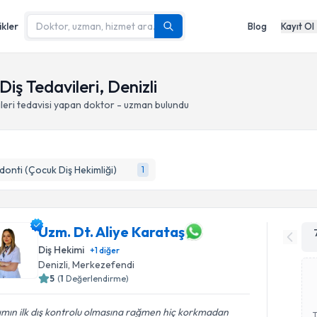
ikler
Blog
Kayıt Ol
iş Tedavileri, Denizli
leri
tedavisi yapan doktor - uzman bulundu
onti (Çocuk Diş Hekimliği)
1
Uzm. Dt. Aliye Karataş
Diş Hekimi
+
1
diğer
Denizli
, Merkezefendi
5
(
1
Değerlendirme)
ımın ilk dış kontrolu olmasına rağmen hiç korkmadan