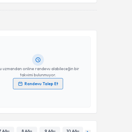
akvimi Talebi
ünday
için randevu takvimi talebi oluşturun. Size bu
ndevu almanız için bir takvim hazırlandığında e-
lgilendireceğiz.
resiniz
u uzmandan online randevu alabileceğin bir
takvimi bulunmuyor.
Randevu Talep Et
 verilerimin işlenmesine ilişkin
Aydınlatma Metni
'ni
 ve kişisel verilerimin belirtilen kapsamda
esini kabul ediyorum.
Takvim Talebini Gönder
7 Ağu
8 Ağu
9 Ağu
10 Ağu