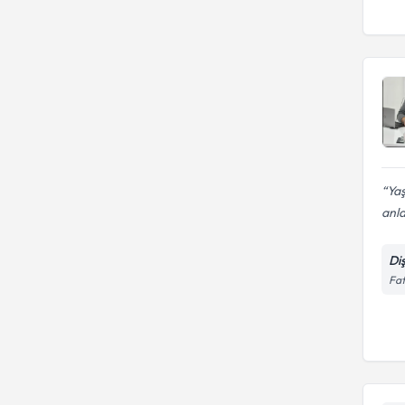
Yaş
anla
Di
Fat