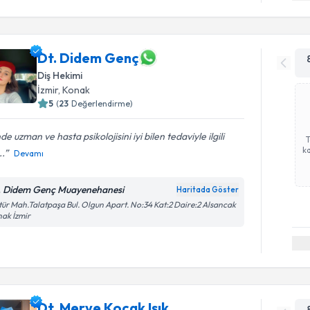
Dt. Didem Genç
Diş Hekimi
İzmir
, Konak
5
(
23
Değerlendirme)
nde uzman ve hasta psikolojisini iyi bilen tedaviyle ilgili
ka
..
Devamı
. Didem Genç Muayenehanesi
Haritada Göster
tür Mah.Talatpaşa Bul. Olgun Apart. No:34 Kat:2 Daire:2 Alsancak
ak İzmir
Dt. Merve Koçak Işık