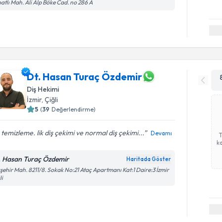
atlı Mah. Ali Alp Böke Cad. no 286 A
Dt. Hasan Turaç Özdemir
Diş Hekimi
İzmir
, Çiğli
5
(
39
Değerlendirme)
 temizleme. lik diş çekimi ve normal diş çekimi...
Devamı
ka
. Hasan Turaç Özdemir
Haritada Göster
şehir Mah. 8211/8. Sokak No:21 Ataç Apartmanı Kat:1 Daire:3 İzmir
li