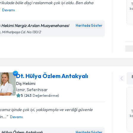
ikulade böle dișçi raslanmak çok iyi oldu. Ben daha
ka
Devamı
ş Hekimi Nergiz Arslan Muayenehanesi
Haritada Göster
ı, Mithatpaşa Cd. No:130/2
Dt. Hülya Özlem Antakyalı
Diş Hekimi
İzmir
, Seferihisar
5
(
243
Değerlendirme)
amız işinde çok iyi, yaklaşımıyla ve verdiği güvenle
ka
n...
Devamı
. Hülya Özlem Antakyalı
Haritada Göster