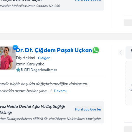
ikebir Mahallesi İzmir Caddesi No:25B
Dr. Dt. Çiğdem Paşalı Uçkan
Diş Hekimi
+
1
diğer
İzmir
, Karşıyaka
5
(
151
Değerlendirme)
edir hiçbir koşulda değiştirirmediğim doktorum.
ka
ika’da olsam bekler yine...
Devamı
yaz Nokta Dental Ağız Ve Diş Sağlığı
Haritada Göster
ikliniği
her Dudayev Bulvarı 6518/6 Sk. No:2 Beyaz Nokta Sitesi Mavişehir