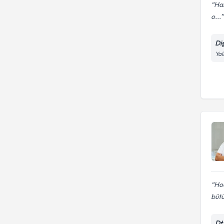
Har
o...
Di
Yal
Hoc
bütü
Dt