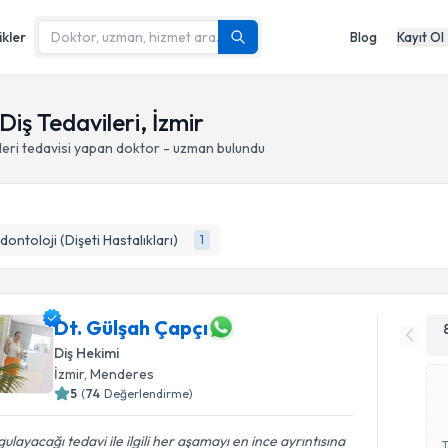
ikler
Blog
Kayıt Ol
iş Tedavileri, İzmir
leri
tedavisi yapan doktor - uzman bulundu
dontoloji (Dişeti Hastalıkları)
1
Dt. Gülşah Çapçı
Diş Hekimi
İzmir
, Menderes
5
(
74
Değerlendirme)
ulayacağı tedavi ile ilgili her aşamayı en ince ayrıntısına