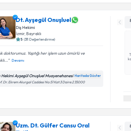
Dt. Ayşegül Onuşluel
Diş Hekimi
İzmir
, Bayraklı
5
(
31
Değerlendirme)
lık doktorumuz. Yaptığı her işlem uzun ömürlü ve
ka
klı...
Devamı
ş Hekimi Ayşegül Onuşluel Muayenehanesi
Haritada Göster
f. Dr. Ekrem Akurgal Caddesi No:51 Kat:3 Daire:2 35000
Uzm. Dt. Gülfer Cansu Oral