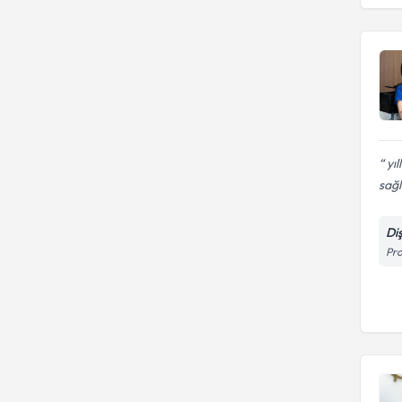
ISTANBUL ÜNIVERSITESI
yıl
sağlı
Di
Pro