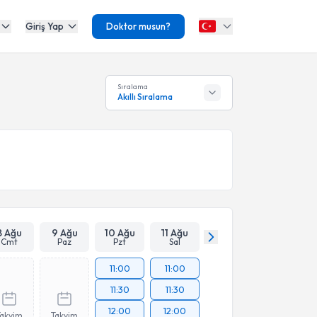
Giriş Yap
Doktor musun?
Sıralama
Akıllı Sıralama
8 Ağu
9 Ağu
10 Ağu
11 Ağu
Cmt
Paz
Pzt
Sal
11:00
11:00
11:30
11:30
12:00
12:00
Takvim
Takvim