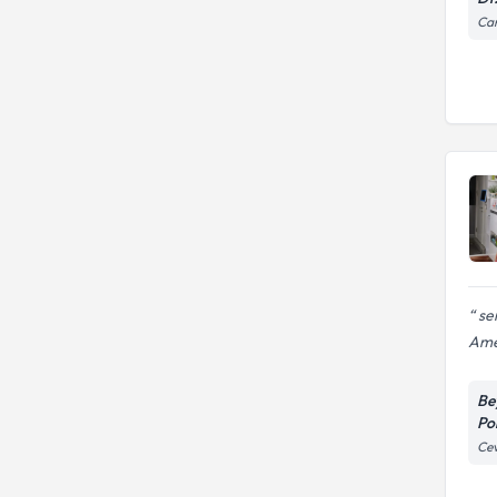
Cam
sen
Amer
Be
Pol
Cev