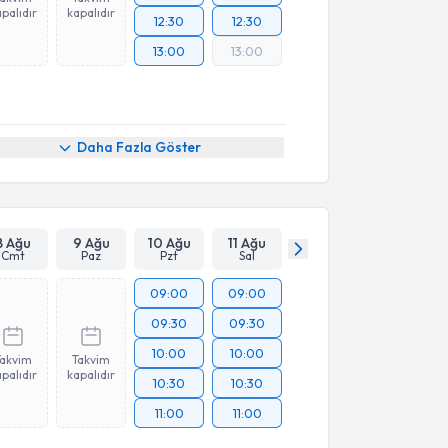
palıdır
kapalıdır
12:30
12:30
13:00
13:00
Daha Fazla Göster
8 Ağu
9 Ağu
10 Ağu
11 Ağu
Cmt
Paz
Pzt
Sal
09:00
09:00
09:30
09:30
10:00
10:00
Takvim
Takvim
palıdır
kapalıdır
10:30
10:30
11:00
11:00