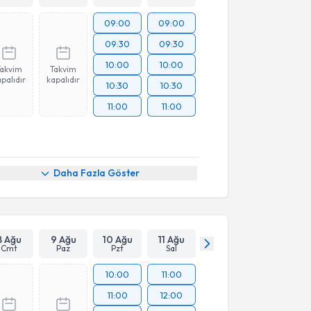
09:00
09:00
09:30
09:30
10:00
10:00
Takvim
Takvim
palıdır
kapalıdır
10:30
10:30
11:00
11:00
Daha Fazla Göster
8 Ağu
9 Ağu
10 Ağu
11 Ağu
Cmt
Paz
Pzt
Sal
10:00
11:00
11:00
12:00