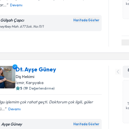
ka
r...
Devamı
.Gülşah Çapcı
Haritada Göster
eytbey Mah. 677 Sok. No:11/1
Dt. Ayşe Güney
Diş Hekimi
İzmir
, Karşıyaka
5
(
19
Değerlendirme)
gu işlemim çok rahat geçti. Doktorum çok ilgili, güler
ka
ü...
Devamı
. Ayşe Güney
Haritada Göster