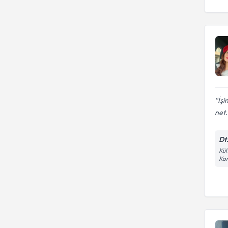
İşi
net.
Dt
Kül
Kon