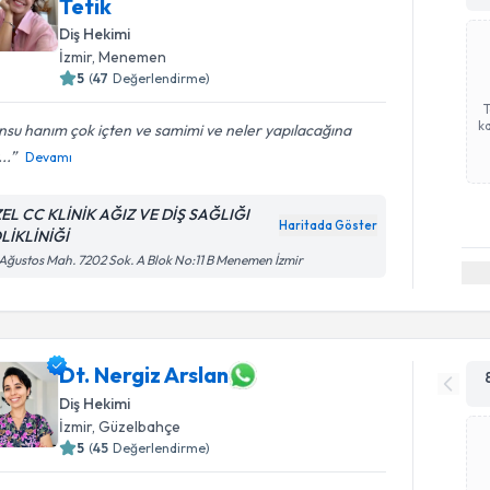
Tetik
Diş Hekimi
İzmir
, Menemen
5
(
47
Değerlendirme)
ka
su hanım çok içten ve samimi ve neler yapılacağına
..
Devamı
EL CC KLİNİK AĞIZ VE DİŞ SAĞLIĞI
Haritada Göster
LİKLİNİĞİ
Ağustos Mah. 7202 Sok. A Blok No:11 B Menemen İzmir
Dt. Nergiz Arslan
Diş Hekimi
İzmir
, Güzelbahçe
5
(
45
Değerlendirme)