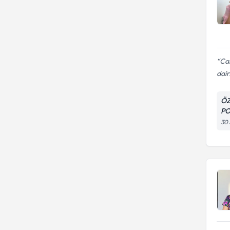
Can
dair.
ÖZ
PO
30 