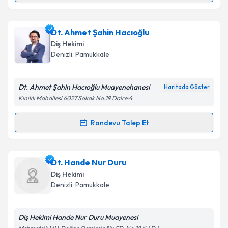
Takvim Talebini Gönder
Dt. Hilal Aydoğan
için randevu takvimi talebi
Dt. Ahmet Şahin Hacıoğlu
oluşturun. Size bu uzmandan randevu almanız için bir
Diş Hekimi
takvim hazırlandığında e-posta ile bilgilendireceğiz.
Denizli
, Pamukkale
E-posta Adresiniz
Dt. Ahmet Şahin Hacıoğlu Muayenehanesi
Haritada Göster
Kınıklı Mahallesi 6027 Sokak No:19 Daire:4
Kişisel verilerimin işlenmesine ilişkin
Aydınlatma
Randevu Talep Et
Randevu Takvimi Talebi
Metni
'ni okudum ve kişisel verilerimin belirtilen
kapsamda işlenmesini kabul ediyorum.
Dt. Ahmet Şahin Hacıoğlu
için randevu takvimi talebi
Dt. Hande Nur Duru
oluşturun. Size bu uzmandan randevu almanız için bir
Takvim Talebini Gönder
Diş Hekimi
takvim hazırlandığında e-posta ile bilgilendireceğiz.
Denizli
, Pamukkale
E-posta Adresiniz
Diş Hekimi Hande Nur Duru Muayenesi