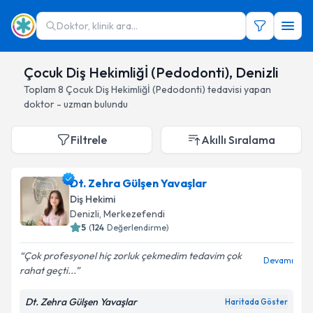
Doktor, klinik ara...
Çocuk Diş Hekimliğİ (Pedodonti), Denizli
Toplam
8
Çocuk Diş Hekimliğİ (Pedodonti)
tedavisi yapan
doktor - uzman bulundu
Filtrele
Akıllı Sıralama
Dt. Zehra Gülşen Yavaşlar
Diş Hekimi
Denizli
, Merkezefendi
5
(
124
Değerlendirme)
Çok profesyonel hiç zorluk çekmedim tedavim çok
Devamı
rahat geçti...
Dt. Zehra Gülşen Yavaşlar
Haritada Göster