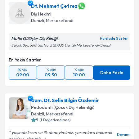
Dt. Mehmet Çetrez
Diş Hekimi
Denizli
, Merkezefendi
Mutlu Gülüşler Diş Kliniği
Haritada Göster
Selçuk Bey, 660. Sk. No:3, 20030 Denizli Merkezefendi/Denizli
En Yakın Saatler
10 Ağu
10 Ağu
10 Ağu
Daha Fazla
09:00
09:30
10:00
Uzm. Dt. Selin Bilgin Özdemir
Pedodonti (Çocuk Diş Hekimliği)
Denizli
, Merkezefendi
5
(
1
Değerlendirme)
yaşında kızım ve ilk deneyimimiz. yorumlara bakarak
Devamı