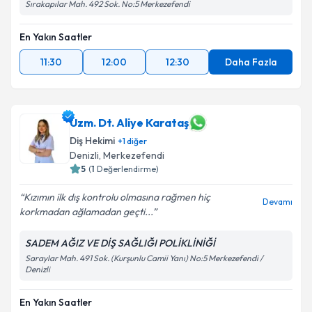
Sırakapılar Mah. 492 Sok. No:5 Merkezefendi
En Yakın Saatler
11:30
12:00
12:30
Daha Fazla
Uzm. Dt. Aliye Karataş
Diş Hekimi
+
1
diğer
Denizli
, Merkezefendi
5
(
1
Değerlendirme)
Kızımın ilk dış kontrolu olmasına rağmen hiç
Devamı
korkmadan ağlamadan geçti...
SADEM AĞIZ VE DİŞ SAĞLIĞI POLİKLİNİĞİ
Saraylar Mah. 491 Sok. (Kurşunlu Camii Yanı) No:5 Merkezefendi /
Denizli
En Yakın Saatler