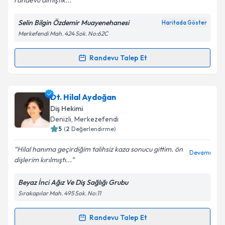
randevu almıştık...
Selin Bilgin Özdemir Muayenehanesi
Haritada Göster
Merkefendi Mah. 424 Sok. No:62C
Randevu Talep Et
Randevu Takvimi Talebi
Uzm. Dt. Selin Bilgin Özdemir
için randevu takvimi
Dt. Hilal Aydoğan
talebi oluşturun. Size bu uzmandan randevu almanız
Diş Hekimi
için bir takvim hazırlandığında e-posta ile
Denizli
, Merkezefendi
bilgilendireceğiz.
5
(
2
Değerlendirme)
E-posta Adresiniz
Hilal hanıma geçirdiğim talihsiz kaza sonucu gittim. ön
Devamı
dişlerim kırılmıştı...
Beyaz İnci Ağız Ve Diş Sağlığı Grubu
Sırakapılar Mah. 495 Sok. No:11
Kişisel verilerimin işlenmesine ilişkin
Aydınlatma
Metni
'ni okudum ve kişisel verilerimin belirtilen
kapsamda işlenmesini kabul ediyorum.
Randevu Talep Et
Randevu Takvimi Talebi