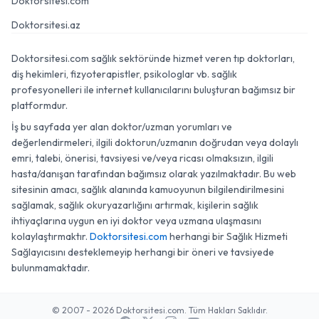
Doktorsitesi.com
Doktorsitesi.az
Doktorsitesi.com sağlık sektöründe hizmet veren tıp doktorları,
diş hekimleri, fizyoterapistler, psikologlar vb. sağlık
profesyonelleri ile internet kullanıcılarını buluşturan bağımsız bir
platformdur.
İş bu sayfada yer alan doktor/uzman yorumları ve
değerlendirmeleri, ilgili doktorun/uzmanın doğrudan veya dolaylı
emri, talebi, önerisi, tavsiyesi ve/veya ricası olmaksızın, ilgili
hasta/danışan tarafından bağımsız olarak yazılmaktadır. Bu web
sitesinin amacı, sağlık alanında kamuoyunun bilgilendirilmesini
sağlamak, sağlık okuryazarlığını artırmak, kişilerin sağlık
ihtiyaçlarına uygun en iyi doktor veya uzmana ulaşmasını
kolaylaştırmaktır.
Doktorsitesi.com
herhangi bir Sağlık Hizmeti
Sağlayıcısını desteklemeyip herhangi bir öneri ve tavsiyede
bulunmamaktadır.
© 2007 - 2026 Doktorsitesi.com. Tüm Hakları Saklıdır.