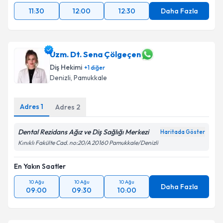
11:30
12:00
12:30
Daha Fazla
Uzm. Dt. Sena Çölgeçen
Diş Hekimi
+
1
diğer
Denizli
, Pamukkale
Adres
1
Adres
2
Dental Rezidans Ağız ve Diş Sağlığı Merkezi
Haritada Göster
Kınıklı Fakülte Cad. no:20/A 20160 Pamukkale/Denizli
En Yakın Saatler
10 Ağu
10 Ağu
10 Ağu
Daha Fazla
09:00
09:30
10:00