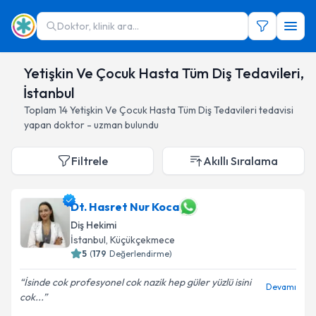
Doktor, klinik ara...
Yetişkin Ve Çocuk Hasta Tüm Diş Tedavileri,
İstanbul
Toplam
14
Yetişkin Ve Çocuk Hasta Tüm Diş Tedavileri
tedavisi
yapan doktor - uzman bulundu
Filtrele
Akıllı Sıralama
Dt. Hasret Nur Koca
Diş Hekimi
İstanbul
, Küçükçekmece
5
(
179
Değerlendirme)
İsinde cok profesyonel cok nazik hep güler yüzlü isini
Devamı
cok...