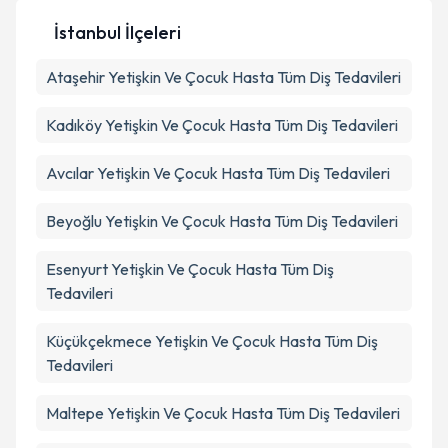
İstanbul İlçeleri
Ataşehir
Kişisel verilerimin işlenmesine ilişkin
Yetişkin Ve Çocuk Hasta Tüm Diş Tedavileri
Aydınlatma
Metni
'ni okudum ve kişisel verilerimin belirtilen
kapsamda işlenmesini kabul ediyorum.
Kadıköy
Yetişkin Ve Çocuk Hasta Tüm Diş Tedavileri
Avcılar
Yetişkin Ve Çocuk Hasta Tüm Diş Tedavileri
Takvim Talebini Gönder
Beyoğlu
Yetişkin Ve Çocuk Hasta Tüm Diş Tedavileri
Esenyurt
Yetişkin Ve Çocuk Hasta Tüm Diş
Tedavileri
Küçükçekmece
Yetişkin Ve Çocuk Hasta Tüm Diş
Tedavileri
Maltepe
Yetişkin Ve Çocuk Hasta Tüm Diş Tedavileri