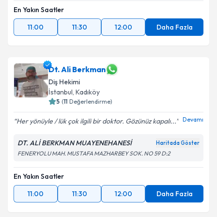
En Yakın Saatler
11:00
11:30
12:00
Daha Fazla
Dt. Ali Berkman
Diş Hekimi
İstanbul
, Kadıköy
5
(
11
Değerlendirme)
Devamı
Her yönüyle / lük çok ilgili bir doktor. Gözünüz kapalı...
DT. ALİ BERKMAN MUAYENEHANESİ
Haritada Göster
FENERYOLU MAH. MUSTAFA MAZHARBEY SOK. NO 59 D:2
En Yakın Saatler
11:00
11:30
12:00
Daha Fazla