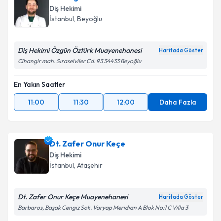
Diş Hekimi
İstanbul
, Beyoğlu
Diş Hekimi Özgün Öztürk Muayenehanesi
Haritada Göster
Cihangir mah. Sıraselviler Cd. 93 34433 Beyoğlu
En Yakın Saatler
11:00
11:30
12:00
Daha Fazla
Dt. Zafer Onur Keçe
Diş Hekimi
İstanbul
, Ataşehir
Dt. Zafer Onur Keçe Muayenehanesi
Haritada Göster
Barbaros, Başak Cengiz Sok. Varyap Meridian A Blok No:1 C Villa 3