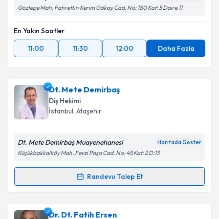
Göztepe Mah. Fahrettin Kerim Gökay Cad. No: 180 Kat: 5 Daire 11
En Yakın Saatler
11:00
11:30
12:00
Daha Fazla
Dt. Mete Demirbaş
Diş Hekimi
İstanbul
, Ataşehir
Dt. Mete Demirbaş Muayenehanesi
Haritada Göster
Küçükbakkalköy Mah. Fevzi Paşa Cad. No: 45 Kat: 2 D:13
Randevu Talep Et
Randevu Takvimi Talebi
Dt. Mete Demirbaş
için randevu takvimi talebi
Dr. Dt. Fatih Ersen