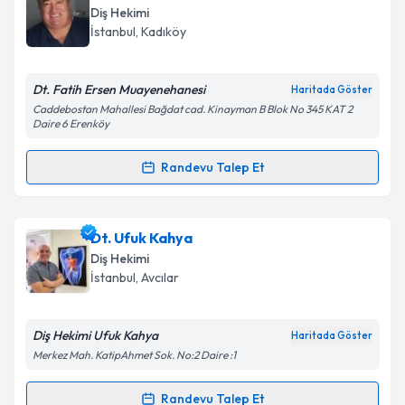
oluşturun. Size bu uzmandan randevu almanız için bir
Diş Hekimi
takvim hazırlandığında e-posta ile bilgilendireceğiz.
İstanbul
, Kadıköy
E-posta Adresiniz
Dt. Fatih Ersen Muayenehanesi
Haritada Göster
Caddebostan Mahallesi Bağdat cad. Kinayman B Blok No 345 KAT 2
Daire 6 Erenköy
Kişisel verilerimin işlenmesine ilişkin
Aydınlatma
Randevu Talep Et
Metni
'ni okudum ve kişisel verilerimin belirtilen
Randevu Takvimi Talebi
kapsamda işlenmesini kabul ediyorum.
Dr. Dt. Fatih Ersen
için randevu takvimi talebi
Dt. Ufuk Kahya
Takvim Talebini Gönder
oluşturun. Size bu uzmandan randevu almanız için bir
Diş Hekimi
takvim hazırlandığında e-posta ile bilgilendireceğiz.
İstanbul
, Avcılar
E-posta Adresiniz
Diş Hekimi Ufuk Kahya
Haritada Göster
Merkez Mah. KatipAhmet Sok. No:2 Daire :1
Kişisel verilerimin işlenmesine ilişkin
Aydınlatma
Randevu Talep Et