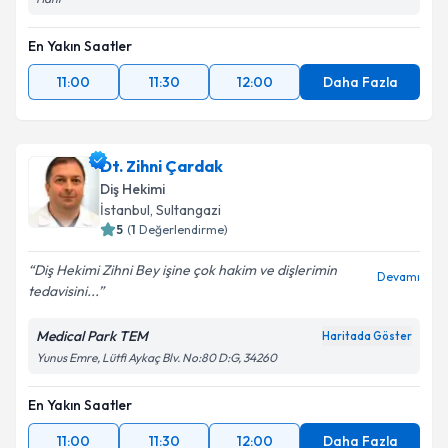
En Yakın Saatler
11:00
11:30
12:00
Daha Fazla
Dt. Zihni Çardak
Diş Hekimi
İstanbul
, Sultangazi
5
(
1
Değerlendirme)
Diş Hekimi Zihni Bey işine çok hakim ve dişlerimin
Devamı
tedavisini...
Medical Park TEM
Haritada Göster
Yunus Emre, Lütfi Aykaç Blv. No:80 D:G, 34260
En Yakın Saatler
11:00
11:30
12:00
Daha Fazla