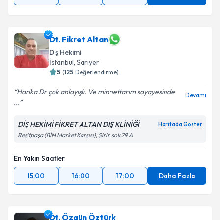
Dt. Fikret Altan
Diş Hekimi
İstanbul
, Sarıyer
5
(
125
Değerlendirme)
Harika Dr çok anlayışlı. Ve minnettarım sayayesinde
Devamı
...
DİŞ HEKİMİ FİKRET ALTAN DİŞ KLİNİĞİ
Haritada Göster
Reşitpaşa (BİM Market Karşısı), Şirin sok.79 A
En Yakın Saatler
15:00
16:00
17:00
Daha Fazla
Dt. Özgün Öztürk