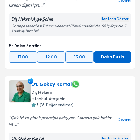
Devamı
kırılan dişim için...
Diş Hekimi Ayşe Şahin
Haritada Göster
Göztepe Mahallesi Tütüncü Mehmet Efendi caddesi No: 68 İç Kapı No: 1
Kadıköy İstanbul
En Yakın Saatler
11:00
12:00
13:00
Daha Fazla
Dt. Gökay Kartal
Diş Hekimi
İstanbul
, Ataşehir
5
(
16
Değerlendirme)
Çok iyi ve planlı prensipli çalışıyor. Alanına çok hakim
Devamı
ve...
Dt. Gökay Kartal
Haritada Göster