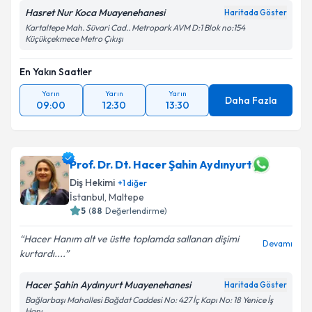
Hasret Nur Koca Muayenehanesi
Haritada Göster
Kartaltepe Mah. Süvari Cad.. Metropark AVM D:1 Blok no:154
Küçükçekmece Metro Çıkışı
En Yakın Saatler
Yarın
Yarın
Yarın
Daha Fazla
09:00
12:30
13:30
Prof. Dr. Dt. Hacer Şahin Aydınyurt
Diş Hekimi
+
1
diğer
İstanbul
, Maltepe
5
(
88
Değerlendirme)
Hacer Hanım alt ve üstte toplamda sallanan dişimi
Devamı
kurtardı....
Hacer Şahin Aydınyurt Muayenehanesi
Haritada Göster
Bağlarbaşı Mahallesi Bağdat Caddesi No: 427 İç Kapı No: 18 Yenice İş
Hanı