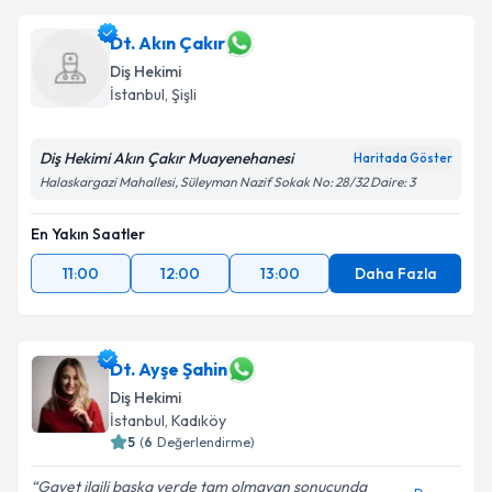
Dt. Akın Çakır
Diş Hekimi
İstanbul
, Şişli
Diş Hekimi Akın Çakır Muayenehanesi
Haritada Göster
Halaskargazi Mahallesi, Süleyman Nazif Sokak No: 28/32 Daire: 3
En Yakın Saatler
11:00
12:00
13:00
Daha Fazla
Dt. Ayşe Şahin
Diş Hekimi
İstanbul
, Kadıköy
5
(
6
Değerlendirme)
Gayet ilgili baska yerde tam olmayan sonucunda