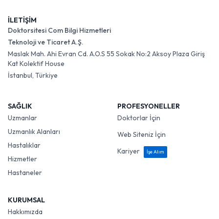
İLETİŞİM
Doktorsitesi Com Bilgi Hizmetleri
Teknoloji ve Ticaret A.Ş.
Maslak Mah. Ahi Evran Cd. A.O.S 55 Sokak No:2 Aksoy Plaza Giriş
Kat Kolektif House
İstanbul, Türkiye
SAĞLIK
PROFESYONELLER
Uzmanlar
Doktorlar İçin
Uzmanlık Alanları
Web Siteniz İçin
Hastalıklar
Kariyer
İşe Alım
Hizmetler
Hastaneler
KURUMSAL
Hakkımızda