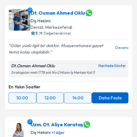
Dt. Osman Ahmed Oklu
Diş Hekimi
Denizli
, Merkezefendi
5
(
9
Değerlendirme)
Güler yüzlü ilgili bir doktor. Muayenehanesi gayet
Devamı
temiz kolay ulaşılabilir.
Dt.Osman Ahmed Oklu
Haritada Göster
Sırakapılar mah 1778 sok No:2 Mizan İş Merkezi Kat 3
En Yakın Saatler
10:00
12:00
14:00
Daha Fazla
Uzm. Dt. Aliye Karataş
Diş Hekimi
+
1
diğer