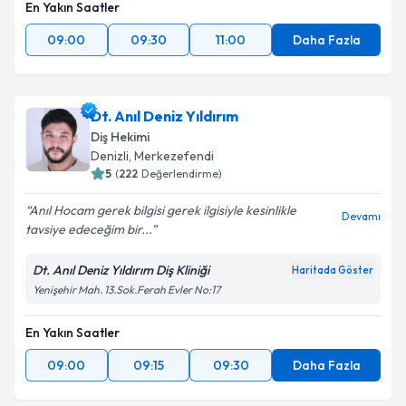
En Yakın Saatler
09:00
09:30
11:00
Daha Fazla
Dt. Anıl Deniz Yıldırım
Diş Hekimi
Denizli
, Merkezefendi
5
(
222
Değerlendirme)
Anıl Hocam gerek bilgisi gerek ilgisiyle kesinlikle
Devamı
tavsiye edeceğim bir...
Dt. Anıl Deniz Yıldırım Diş Kliniği
Haritada Göster
Yenişehir Mah. 13.Sok.Ferah Evler No:17
En Yakın Saatler
09:00
09:15
09:30
Daha Fazla