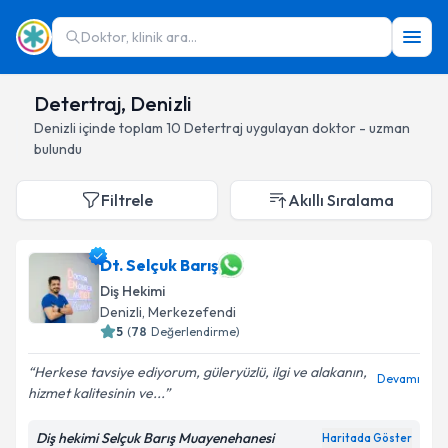
Doktor, klinik ara...
Detertraj, Denizli
Denizli
içinde toplam
10
Detertraj
uygulayan doktor - uzman
bulundu
Filtrele
Akıllı Sıralama
Dt. Selçuk Barış
Diş Hekimi
Denizli
, Merkezefendi
5
(
78
Değerlendirme)
Herkese tavsiye ediyorum, güleryüzlü, ilgi ve alakanın,
Devamı
hizmet kalitesinin ve...
Diş hekimi Selçuk Barış Muayenehanesi
Haritada Göster