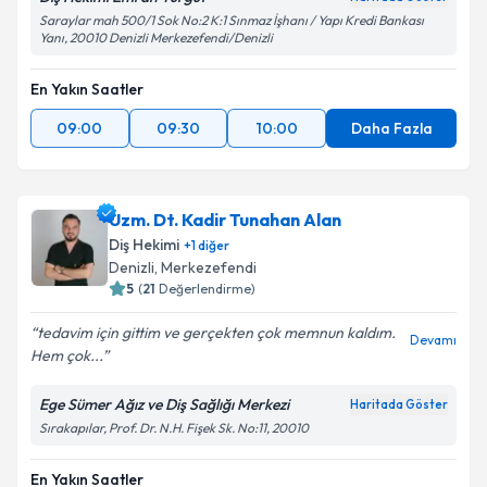
Saraylar mah 500/1 Sok No:2 K:1 Sınmaz İşhanı / Yapı Kredi Bankası
Yanı, 20010 Denizli Merkezefendi/Denizli
En Yakın Saatler
09:00
09:30
10:00
Daha Fazla
Uzm. Dt. Kadir Tunahan Alan
Diş Hekimi
+
1
diğer
Denizli
, Merkezefendi
5
(
21
Değerlendirme)
tedavim için gittim ve gerçekten çok memnun kaldım.
Devamı
Hem çok...
Ege Sümer Ağız ve Diş Sağlığı Merkezi
Haritada Göster
Sırakapılar, Prof. Dr. N.H. Fişek Sk. No:11, 20010
En Yakın Saatler