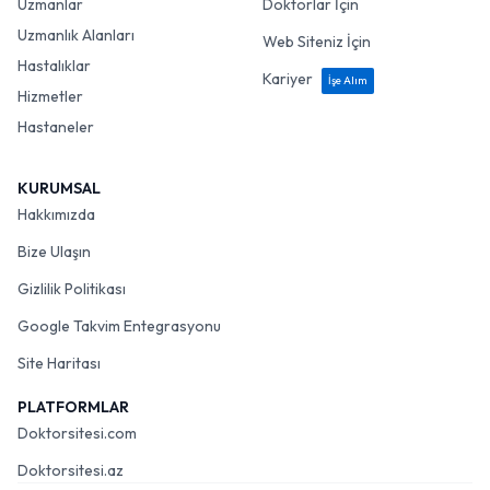
Uzmanlar
Doktorlar İçin
Uzmanlık Alanları
Web Siteniz İçin
Hastalıklar
Kariyer
İşe Alım
Hizmetler
Hastaneler
KURUMSAL
Hakkımızda
Bize Ulaşın
Gizlilik Politikası
Google Takvim Entegrasyonu
Site Haritası
PLATFORMLAR
Doktorsitesi.com
Doktorsitesi.az