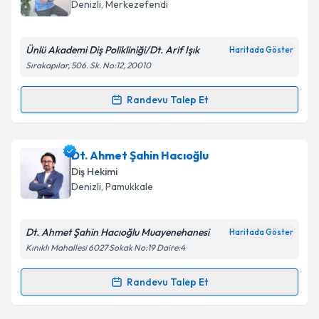
Denizli
, Merkezefendi
Ünlü Akademi Diş Polikliniği/Dt. Arif Işık
Haritada Göster
Sırakapılar, 506. Sk. No:12, 20010
Randevu Talep Et
Randevu Takvimi Talebi
Dt. Arif Işık
için randevu takvimi talebi oluşturun. Size
Dt. Ahmet Şahin Hacıoğlu
bu uzmandan randevu almanız için bir takvim
Diş Hekimi
hazırlandığında e-posta ile bilgilendireceğiz.
Denizli
, Pamukkale
E-posta Adresiniz
Dt. Ahmet Şahin Hacıoğlu Muayenehanesi
Haritada Göster
Kınıklı Mahallesi 6027 Sokak No:19 Daire:4
Kişisel verilerimin işlenmesine ilişkin
Aydınlatma
Randevu Talep Et
Randevu Takvimi Talebi
Metni
'ni okudum ve kişisel verilerimin belirtilen
kapsamda işlenmesini kabul ediyorum.