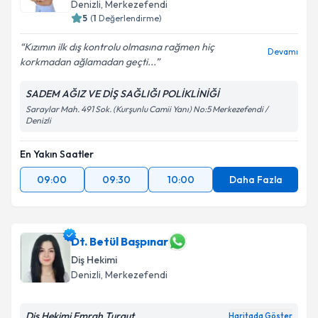
Denizli
, Merkezefendi
5
(
1
Değerlendirme)
Kızımın ilk dış kontrolu olmasına rağmen hiç
Devamı
korkmadan ağlamadan geçti...
SADEM AĞIZ VE DİŞ SAĞLIĞI POLİKLİNİĞİ
Saraylar Mah. 491 Sok. (Kurşunlu Camii Yanı) No:5 Merkezefendi /
Denizli
En Yakın Saatler
09:00
09:30
10:00
Daha Fazla
Dt. Betül Başpınar
Diş Hekimi
Denizli
, Merkezefendi
Diş Hekimi Emrah Turgut
Haritada Göster