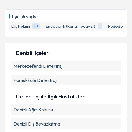
Dt. Ahmet Şahin Hacıoğlu
için randevu takvimi talebi
oluşturun. Size bu uzmandan randevu almanız için bir
Takvim Talebini Gönder
İlgili Branşlar
takvim hazırlandığında e-posta ile bilgilendireceğiz.
Diş Hekimi
Endodonti (Kanal Tedavisi)
Pedodonti (Ç
10
1
E-posta Adresiniz
Denizli İlçeleri
Kişisel verilerimin işlenmesine ilişkin
Aydınlatma
Merkezefendi
Metni
'ni okudum ve kişisel verilerimin belirtilen
Detertraj
kapsamda işlenmesini kabul ediyorum.
Pamukkale
Detertraj
Takvim Talebini Gönder
Detertraj ile İlgili Hastalıklar
Denizli Ağız Kokusu
Denizli Diş Beyazlatma