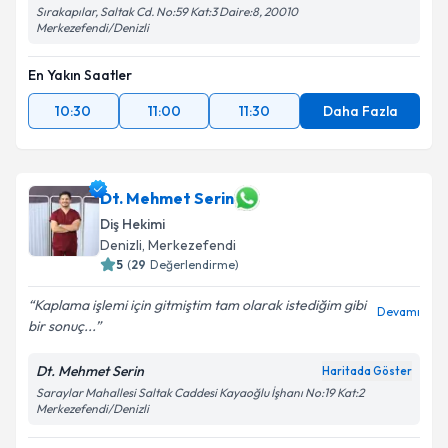
Sırakapılar, Saltak Cd. No:59 Kat:3 Daire:8, 20010
Merkezefendi/Denizli
En Yakın Saatler
10:30
11:00
11:30
Daha Fazla
Dt. Mehmet Serin
Diş Hekimi
Denizli
, Merkezefendi
5
(
29
Değerlendirme)
Kaplama işlemi için gitmiştim tam olarak istediğim gibi
Devamı
bir sonuç...
Dt. Mehmet Serin
Haritada Göster
Saraylar Mahallesi Saltak Caddesi Kayaoğlu İşhanı No:19 Kat:2
Merkezefendi/Denizli