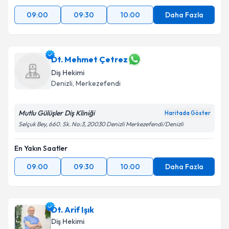
09:00
09:30
10:00
Daha Fazla
Dt. Mehmet Çetrez
Diş Hekimi
Denizli
, Merkezefendi
Mutlu Gülüşler Diş Kliniği
Haritada Göster
Selçuk Bey, 660. Sk. No:3, 20030 Denizli Merkezefendi/Denizli
En Yakın Saatler
09:00
09:30
10:00
Daha Fazla
Dt. Arif Işık
Diş Hekimi