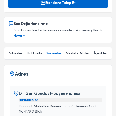
Randevu Talep Et
Son Değerlendirme
Gün hanim harika bir insan ve isinde cok uzman yillardir...
devamı
Adresler
Hakkında
Yorumlar
Mesleki Bilgiler
İçerikler
Adres
Dt. Gün Günday Muayenehanesi
Haritada Gör
Konacak Mahallesi Kanuni Sultan Süleyman Cad.
No:41/3 D Blok