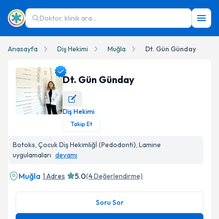
Doktor, klinik ara...
Anasayfa
Diş Hekimi
Muğla
Dt. Gün Günday
Dt. Gün Günday
Diş Hekimi
Dt. Gün Günday Profil Fotoğrafı
Takip Et
Botoks, Çocuk Diş Hekimliğİ (Pedodonti), Lamine
uygulamaları
devamı
Muğla
5.0
1 Adres
(
4
Değerlendirme)
Soru Sor