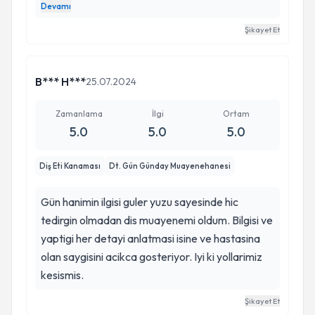
temizliği dolgu kanal yaptı.Her seferinde o
Devamı
kapıdan çok mutlu çıktık.Sabirli anlayışlı açıklayıcı
Şikayet Et
ve inanılmaz ilgililer.Yetiskin olarak bende gittim
ve diş temizliği yaptirdim kendisi harika bir
doktor yardımcısı Melda Hanım da inanılmaz ilgili
B*** H***
25.07.2024
guler yuzlu bir sekreter.Hersey için teşekkür
ederim ve herkese tavsiye ederim ❤️
Zamanlama
İlgi
Ortam
5.0
5.0
5.0
Diş Eti Kanaması
Dt. Gün Günday Muayenehanesi
Gün hanimin ilgisi guler yuzu sayesinde hic
tedirgin olmadan dis muayenemi oldum. Bilgisi ve
yaptigi her detayi anlatmasi isine ve hastasina
olan saygisini acikca gosteriyor. Iyi ki yollarimiz
kesismis.
Şikayet Et