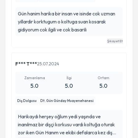
Gün hanim harika bir insan ve isinde cok uzman
yillardir korktugum o koltuga suan kosarak
gidiyorum cok ilgili ve cok basarili
Şikayet Et
F*** T***
25.07.2024
Zamanlama
İlgi
Ortam
5.0
5.0
5.0
Diş Dolgusu
Dt. Gün Günday Muayenehanesi
Harikaydı herşey oğlum yedi yaşında ve
inanılmaz bir dişçi korkusu vardı koltuğa oturak
zor iken Gün Hanım ve ekibi defalarca kez diş