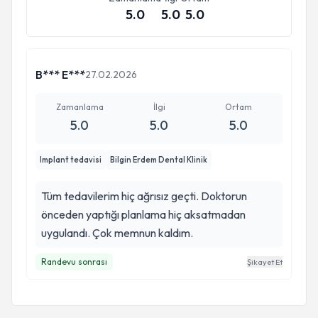
5.0
5.0
5.0
B*** E***
27.02.2026
Zamanlama
İlgi
Ortam
5.0
5.0
5.0
Implant tedavisi
Bilgin Erdem Dental Klinik
Tüm tedavilerim hiç ağrısız geçti. Doktorun
önceden yaptığı planlama hiç aksatmadan
uygulandı. Çok memnun kaldım.
Randevu sonrası
Şikayet Et