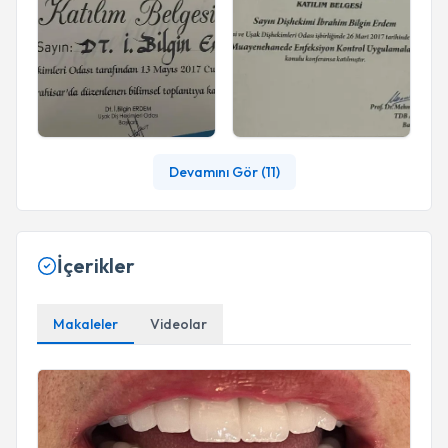
Devamını Gör (
11
)
İçerikler
Makaleler
Videolar
Zirkonyum Kaplamalar Hakkında Bilgilendirme