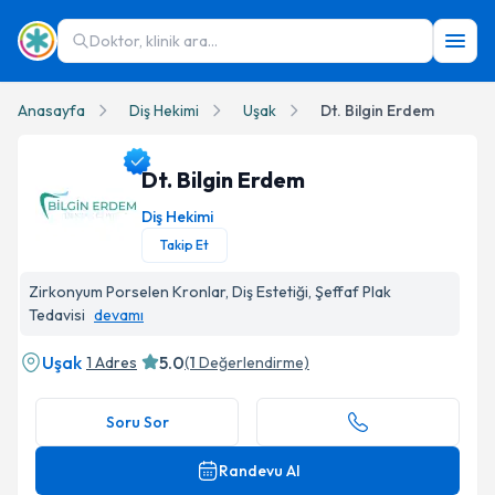
Doktor, klinik ara...
Anasayfa
Diş Hekimi
Uşak
Dt. Bilgin Erdem
Dt. Bilgin Erdem
Diş Hekimi
Takip Et
Dt. Bilgin Erdem Profil Fotoğrafı
Zirkonyum Porselen Kronlar, Diş Estetiği, Şeffaf Plak
Tedavisi
devamı
Uşak
5.0
1 Adres
(
1
Değerlendirme)
Soru Sor
Randevu Al