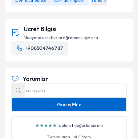
Dental Anestezi
Cerrahi İmplant
Tümü
Ücret Bilgisi
Muayene ücretlerini öğrenmek için ara
+908504746787
Yorumlar
Görüş Ekle
★
★
★
★
★
Toplam
1
değerlendirme
Zamanlama
İlgi
Ortam