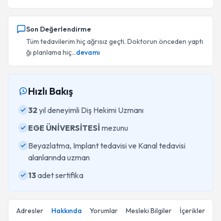
Son Değerlendirme
Tüm tedavilerim hiç ağrısız geçti. Doktorun önceden yaptı
ğı planlama hiç...
devamı
Hızlı Bakış
32
yıl deneyimli Diş Hekimi Uzmanı
EGE ÜNİVERSİTESİ
mezunu
Beyazlatma, Implant tedavisi ve Kanal tedavisi
alanlarında uzman
13
adet sertifika
Adresler
Hakkında
Yorumlar
Mesleki Bilgiler
İçerikler