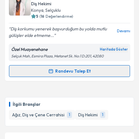
oluşturun. Size bu uzmandan randevu almanız için bir
Diş Hekimi
takvim hazırlandığında e-posta ile bilgilendireceğiz.
Konya
, Selçuklu
5
(
16
Değerlendirme)
E-posta Adresiniz
Diş korkumu yenerek başvurduğum bu yolda mutlu
Devamı
gülüşler elde etmeme...
Özel Muayenehane
Haritada Göster
Kişisel verilerimin işlenmesine ilişkin
Aydınlatma
Selçuk Mah, Esmira Plaza, Metanet Sk. No:1 D:201, 42080
Metni
'ni okudum ve kişisel verilerimin belirtilen
kapsamda işlenmesini kabul ediyorum.
Randevu Talep Et
Randevu Takvimi Talebi
Takvim Talebini Gönder
Dt. Vuslat Elif Nayman
için randevu takvimi talebi
oluşturun. Size bu uzmandan randevu almanız için bir
İlgili Branşlar
takvim hazırlandığında e-posta ile bilgilendireceğiz.
Ağız, Diş ve Çene Cerrahisi
Diş Hekimi
1
1
E-posta Adresiniz