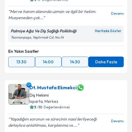
Merve hanım alanında uzman ve ilgili bir hekim.
Devamı
Muayeneden çok...
Palmiye Ağız Ve Diş Sağlığı Polikliniği
Haritada Göster
Teomanpaşa, Yeşilırmak Cd. No:14
En Yakın Saatler
13:30
14:00
14:30
Daha Fazla
Dt. Mustafa Ekmekci
Diş Hekimi
Isparta
, Merkez
5
(
10
Değerlendirme)
Yaşadığım sorunun ve sürecinin nasıl ilerliyeceği
Devamı
detaylıca anlatılması, karşılanma vs....