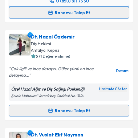
0 (850) 811 75 50
Randevu Takvimi Talebi
Randevu Talep Et
Dt. Taner Coşkun
için randevu takvimi talebi
oluşturun. Size bu uzmandan randevu almanız için bir
Dt. Hazal Özdemir
takvim hazırlandığında e-posta ile bilgilendireceğiz.
Diş Hekimi
E-posta Adresiniz
Antalya
, Kepez
5
(
1
Değerlendirme)
Çok ilgili ve ince detaycı. Güler yüzlü en ince
Devamı
detayına...
Kişisel verilerimin işlenmesine ilişkin
Aydınlatma
Metni
'ni okudum ve kişisel verilerimin belirtilen
Özel Hazal Ağız ve Diş Sağlığı Polikliniği
Haritada Göster
kapsamda işlenmesini kabul ediyorum.
Şelale Mahallesi Varsak bey Caddesi No: 31/A
Takvim Talebini Gönder
Randevu Talep Et
Randevu Takvimi Talebi
Dt. Hazal Özdemir
için randevu takvimi talebi
Dt. Vuslat Elif Nayman