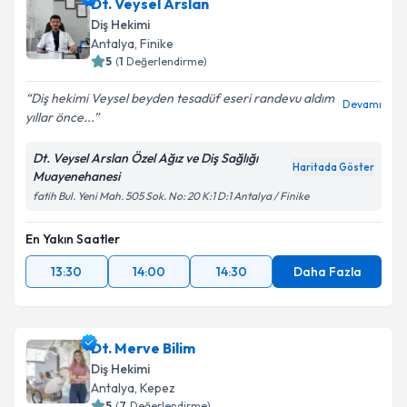
Dt. Veysel Arslan
Diş Hekimi
Antalya
, Finike
5
(
1
Değerlendirme)
Diş hekimi Veysel beyden tesadüf eseri randevu aldım
Devamı
yıllar önce...
Dt. Veysel Arslan Özel Ağız ve Diş Sağlığı
Haritada Göster
Muayenehanesi
fatih Bul. Yeni Mah. 505 Sok. No: 20 K:1 D:1 Antalya / Finike
En Yakın Saatler
13:30
14:00
14:30
Daha Fazla
Dt. Merve Bilim
Diş Hekimi
Antalya
, Kepez
5
(
7
Değerlendirme)