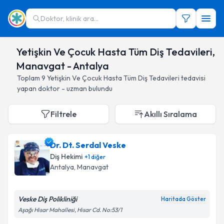
Doktor, klinik ara...
Yetişkin Ve Çocuk Hasta Tüm Diş Tedavileri,
Manavgat - Antalya
Toplam
9
Yetişkin Ve Çocuk Hasta Tüm Diş Tedavileri
tedavisi
yapan doktor - uzman bulundu
Filtrele
Akıllı Sıralama
Dr. Dt. Serdal Veske
Diş Hekimi
+
1
diğer
Antalya
, Manavgat
Veske Diş Polikliniği
Haritada Göster
Aşağı Hisar Mahallesi, Hisar Cd. No:53/1