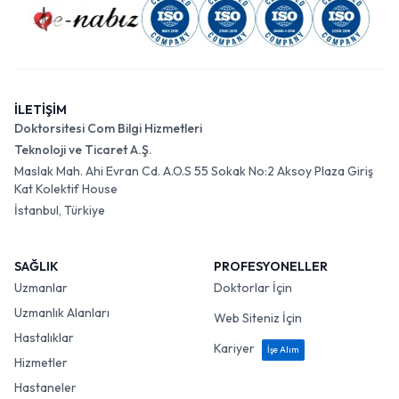
İLETİŞİM
Doktorsitesi Com Bilgi Hizmetleri
Teknoloji ve Ticaret A.Ş.
Maslak Mah. Ahi Evran Cd. A.O.S 55 Sokak No:2 Aksoy Plaza Giriş
Kat Kolektif House
İstanbul, Türkiye
SAĞLIK
PROFESYONELLER
Uzmanlar
Doktorlar İçin
Uzmanlık Alanları
Web Siteniz İçin
Hastalıklar
Kariyer
İşe Alım
Hizmetler
Hastaneler