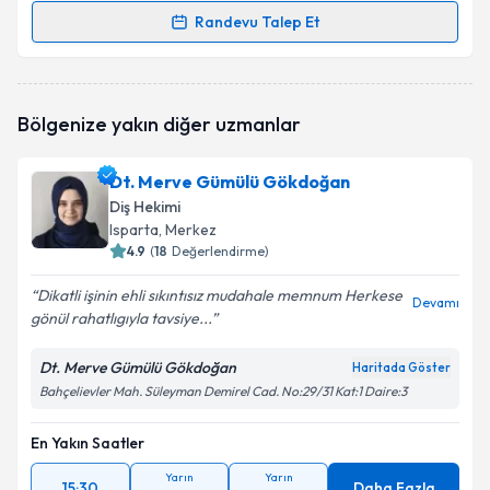
Randevu Talep Et
Randevu Takvimi Talebi
Dr. Dt. Serdal Veske
için randevu takvimi talebi
Bölgenize yakın diğer uzmanlar
oluşturun. Size bu uzmandan randevu almanız için bir
takvim hazırlandığında e-posta ile bilgilendireceğiz.
Dt. Merve Gümülü Gökdoğan
E-posta Adresiniz
Diş Hekimi
Isparta
, Merkez
4.9
(
18
Değerlendirme)
Dikatli işinin ehli sıkıntısız mudahale memnum Herkese
Kişisel verilerimin işlenmesine ilişkin
Aydınlatma
Devamı
gönül rahatlıgıyla tavsiye...
Metni
'ni okudum ve kişisel verilerimin belirtilen
kapsamda işlenmesini kabul ediyorum.
Dt. Merve Gümülü Gökdoğan
Haritada Göster
Bahçelievler Mah. Süleyman Demirel Cad. No:29/31 Kat:1 Daire:3
Takvim Talebini Gönder
En Yakın Saatler
Yarın
Yarın
15:30
Daha Fazla