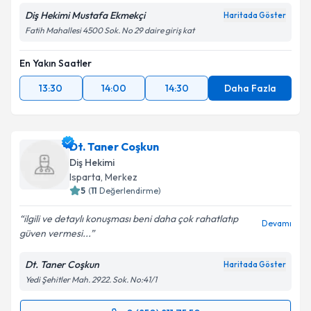
Diş Hekimi Mustafa Ekmekçi
Haritada Göster
Fatih Mahallesi 4500 Sok. No 29 daire giriş kat
En Yakın Saatler
13:30
14:00
14:30
Daha Fazla
Dt. Taner Coşkun
Diş Hekimi
Isparta
, Merkez
5
(
11
Değerlendirme)
ilgili ve detaylı konuşması beni daha çok rahatlatıp
Devamı
güven vermesi...
Dt. Taner Coşkun
Haritada Göster
Yedi Şehitler Mah. 2922. Sok. No:41/1