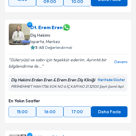
09:00
10:00
Dt. Erem Eren
Diş Hekimi
Isparta
, Merkez
5
(
45
Değerlendirme)
Güleryüzü ve sabrı için teşekkür ederim. Ayrıntılı bir
Devamı
bilgilendirme ile...
Diş Hekimi Erden Eren & Erem Eren Diş Kliniği
Haritada Göster
PİRİMEHMET MAH 1756 SOK NO 6 İÇ KAPI NO 21 32100 Şeyh Şamil Apt.
En Yakın Saatler
15:00
16:00
17:00
Daha Fazla