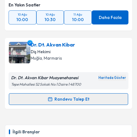
En Yakın Saatler
10 Ağu
10 Ağu
11 Ağu
Daha Fazla
10:00
10:30
10:00
Dr. Dt. Akvan Kibar
Diş Hekimi
Muğla
, Marmaris
Dr. Dt. Akvan Kibar Muayenehanesi
Haritada Göster
Tepe Mahallesi 52 Sokak No:1 Daire:1 48700
Randevu Talep Et
Randevu Takvimi Talebi
Dr. Dt. Akvan Kibar
için randevu takvimi talebi
oluşturun. Size bu uzmandan randevu almanız için bir
İlgili Branşlar
takvim hazırlandığında e-posta ile bilgilendireceğiz.