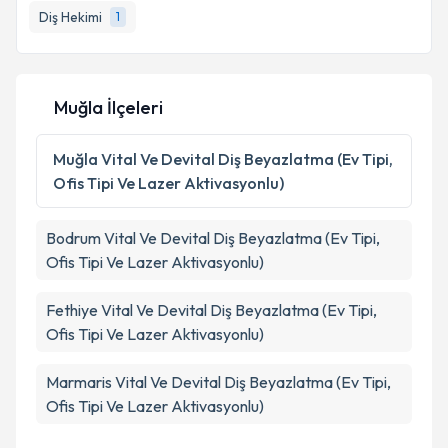
Diş Hekimi
1
E-posta Adresiniz
Muğla İlçeleri
Kişisel verilerimin işlenmesine ilişkin
Aydınlatma
Metni
'ni okudum ve kişisel verilerimin belirtilen
Muğla
Vital Ve Devital Diş Beyazlatma (Ev Tipi,
kapsamda işlenmesini kabul ediyorum.
Ofis Tipi Ve Lazer Aktivasyonlu)
Takvim Talebini Gönder
Bodrum
Vital Ve Devital Diş Beyazlatma (Ev Tipi,
Ofis Tipi Ve Lazer Aktivasyonlu)
Fethiye
Vital Ve Devital Diş Beyazlatma (Ev Tipi,
Ofis Tipi Ve Lazer Aktivasyonlu)
Marmaris
Vital Ve Devital Diş Beyazlatma (Ev Tipi,
Ofis Tipi Ve Lazer Aktivasyonlu)