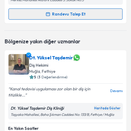
Randevu Talep Et
Randevu Takvimi Talebi
Dt. Tuğçe Aydın Çiğnaklı
için randevu takvimi talebi
Bölgenize yakın diğer uzmanlar
oluşturun. Size bu uzmandan randevu almanız için bir
takvim hazırlandığında e-posta ile bilgilendireceğiz.
Dt. Yüksel Taşdemir
E-posta Adresiniz
Diş Hekimi
Muğla
, Fethiye
5
(
3
Değerlendirme)
Kişisel verilerimin işlenmesine ilişkin
Aydınlatma
Kanal tedavisi uygulaması zor olan bir diş için
Devamı
Metni
'ni okudum ve kişisel verilerimin belirtilen
titizlikle...
kapsamda işlenmesini kabul ediyorum.
Dt. Yüksel Taşdemir Diş Kliniği
Haritada Göster
Taşyaka Mahallesi, Baha Şıkman Caddesi No: 133/B, Fethiye / Muğla
Takvim Talebini Gönder
En Yakın Saatler