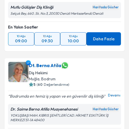
Mutlu Gülüşler Diş Kliniği
Haritada Göster
Selçuk Bey, 660. Sk. No:3, 20030 Denizli Merkezefendi/Denizli
En Yakın Saatler
10 Ağu
10 Ağu
10 Ağu
Daha Fazla
09:00
09:30
10:00
Dt. Berna Atila
Diş Hekimi
Muğla
, Bodrum
5
(
60
Değerlendirme)
Devamı
Bodrumda en temiz iş yapan ve en güvenilir diş kliniği
Dr. Saime Berna Atilla Muayenehanesi
Haritada Göster
YOKUŞBAŞI MAH. KIBRIS ŞEHİTLERİ CAD. HİKMET ESKİTÜRK İŞ
MERKEZİ 51-1A 48400