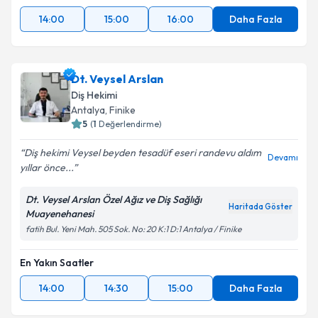
14:00
15:00
16:00
Daha Fazla
Dt. Veysel Arslan
Diş Hekimi
Antalya
, Finike
5
(
1
Değerlendirme)
Diş hekimi Veysel beyden tesadüf eseri randevu aldım
Devamı
yıllar önce...
Dt. Veysel Arslan Özel Ağız ve Diş Sağlığı
Haritada Göster
Muayenehanesi
fatih Bul. Yeni Mah. 505 Sok. No: 20 K:1 D:1 Antalya / Finike
En Yakın Saatler
14:00
14:30
15:00
Daha Fazla