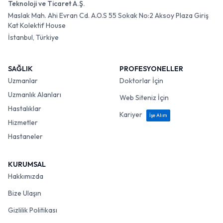
Teknoloji ve Ticaret A.Ş.
Maslak Mah. Ahi Evran Cd. A.O.S 55 Sokak No:2 Aksoy Plaza Giriş
Kat Kolektif House
İstanbul, Türkiye
SAĞLIK
PROFESYONELLER
Uzmanlar
Doktorlar İçin
Uzmanlık Alanları
Web Siteniz İçin
Hastalıklar
Kariyer
İşe Alım
Hizmetler
Hastaneler
KURUMSAL
Hakkımızda
Bize Ulaşın
Gizlilik Politikası