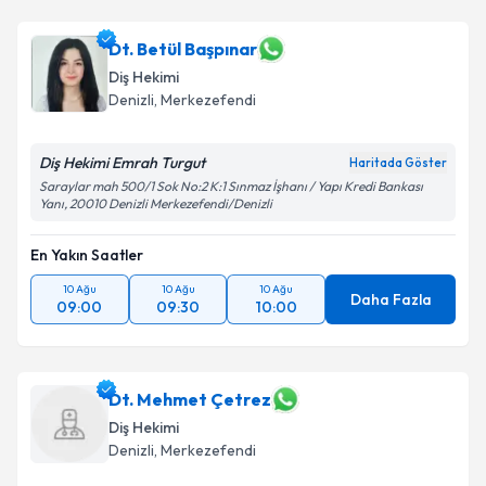
Dt. Betül Başpınar
Diş Hekimi
Denizli
, Merkezefendi
Diş Hekimi Emrah Turgut
Haritada Göster
Saraylar mah 500/1 Sok No:2 K:1 Sınmaz İşhanı / Yapı Kredi Bankası
Yanı, 20010 Denizli Merkezefendi/Denizli
En Yakın Saatler
10 Ağu
10 Ağu
10 Ağu
Daha Fazla
09:00
09:30
10:00
Dt. Mehmet Çetrez
Diş Hekimi
Denizli
, Merkezefendi