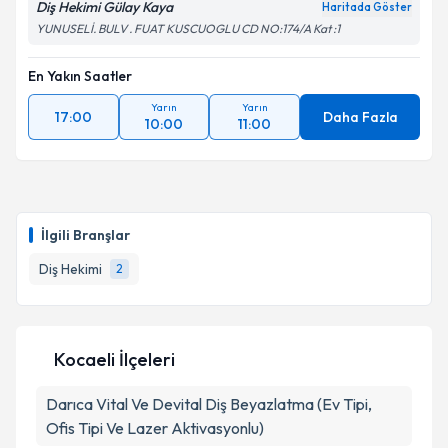
Diş Hekimi Gülay Kaya
Haritada Göster
YUNUSELİ. BULV . FUAT KUSCUOGLU CD NO:174/A Kat :1
En Yakın Saatler
Yarın
Yarın
17:00
Daha Fazla
10:00
11:00
İlgili Branşlar
Diş Hekimi
2
Kocaeli İlçeleri
Darıca
Vital Ve Devital Diş Beyazlatma (Ev Tipi,
Ofis Tipi Ve Lazer Aktivasyonlu)