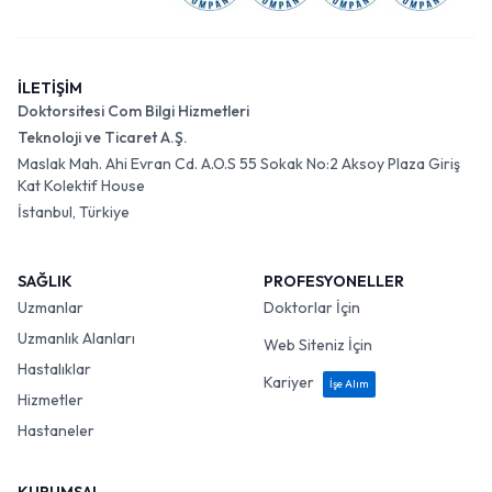
İLETİŞİM
Doktorsitesi Com Bilgi Hizmetleri
Teknoloji ve Ticaret A.Ş.
Maslak Mah. Ahi Evran Cd. A.O.S 55 Sokak No:2 Aksoy Plaza Giriş
Kat Kolektif House
İstanbul, Türkiye
SAĞLIK
PROFESYONELLER
Uzmanlar
Doktorlar İçin
Uzmanlık Alanları
Web Siteniz İçin
Hastalıklar
Kariyer
İşe Alım
Hizmetler
Hastaneler