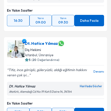
En Yakın Saatler
Yarın
Yarın
16:30
Daha Fazla
09:00
09:30
Dt. Hatice Yılmaz
Diş Hekimi
İstanbul
, Ümraniye
5
(
20
Değerlendirme)
Titiz, ince görüşlü, güleryüzlü, aldığı eğitimin hakkını
Devamı
veren çok iyi...
Dt. Hatice Yılmaz
Haritada Göster
Atatürk, Alemdağ Cd No:19 Kat:5 Daire:14, 34764
En Yakın Saatler