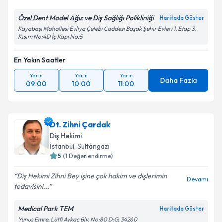
Özel Dent Model Ağız ve Diş Sağlığı Polikliniği
Haritada Göster
Kayabaşı Mahallesi Evliya Çelebi Caddesi Başak Şehir Evleri 1. Etap 3.
Kısım No:4D İç Kapı No:5
En Yakın Saatler
Yarın
Yarın
Yarın
Daha Fazla
09:00
10:00
11:00
Dt. Zihni Çardak
Diş Hekimi
İstanbul
, Sultangazi
5
(
1
Değerlendirme)
Diş Hekimi Zihni Bey işine çok hakim ve dişlerimin
Devamı
tedavisini...
Medical Park TEM
Haritada Göster
Yunus Emre, Lütfi Aykaç Blv. No:80 D:G, 34260