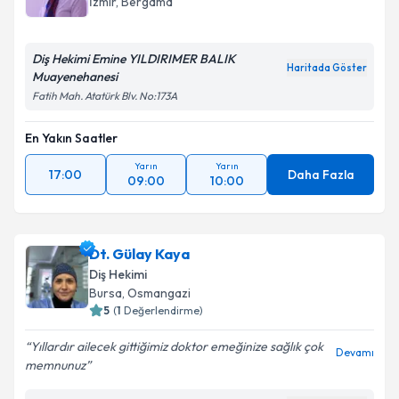
İzmir
, Bergama
Diş Hekimi Emine YILDIRIMER BALIK
Haritada Göster
Muayenehanesi
Fatih Mah. Atatürk Blv. No:173A
En Yakın Saatler
Yarın
Yarın
17:00
Daha Fazla
09:00
10:00
Dt. Gülay Kaya
Diş Hekimi
Bursa
, Osmangazi
5
(
1
Değerlendirme)
Yıllardır ailecek gittiğimiz doktor emeğinize sağlık çok
Devamı
memnunuz