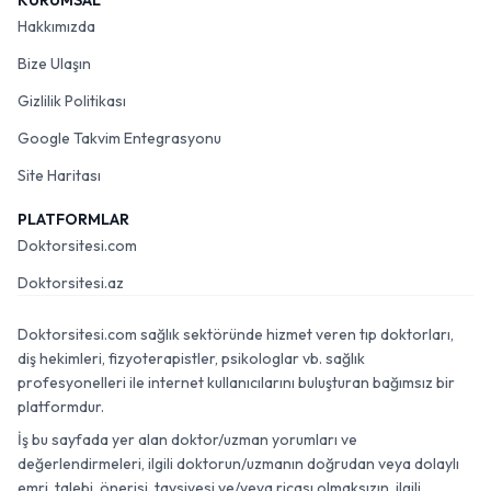
KURUMSAL
Hakkımızda
Bize Ulaşın
Gizlilik Politikası
Google Takvim Entegrasyonu
Site Haritası
PLATFORMLAR
Doktorsitesi.com
Doktorsitesi.az
Doktorsitesi.com sağlık sektöründe hizmet veren tıp doktorları,
diş hekimleri, fizyoterapistler, psikologlar vb. sağlık
profesyonelleri ile internet kullanıcılarını buluşturan bağımsız bir
platformdur.
İş bu sayfada yer alan doktor/uzman yorumları ve
değerlendirmeleri, ilgili doktorun/uzmanın doğrudan veya dolaylı
emri, talebi, önerisi, tavsiyesi ve/veya ricası olmaksızın, ilgili