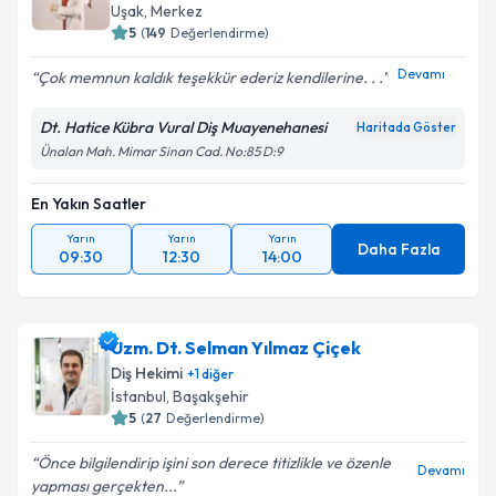
Uşak
, Merkez
5
(
149
Değerlendirme)
Devamı
Çok memnun kaldık teşekkür ederiz kendilerine. . .
Dt. Hatice Kübra Vural Diş Muayenehanesi
Haritada Göster
Ünalan Mah. Mimar Sinan Cad. No:85 D:9
En Yakın Saatler
Yarın
Yarın
Yarın
Daha Fazla
09:30
12:30
14:00
Uzm. Dt. Selman Yılmaz Çiçek
Diş Hekimi
+
1
diğer
İstanbul
, Başakşehir
5
(
27
Değerlendirme)
Önce bilgilendirip işini son derece titizlikle ve özenle
Devamı
yapması gerçekten...