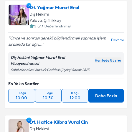
Dt. Yağmur Murat Erol
E-posta Adresiniz
Diş Hekimi
Yalova
, Çiftlikköy
5
(
77
Değerlendirme)
Önce ve sonrası gerekli bilgilendirmeli yapması işlem
Kişisel verilerimin işlenmesine ilişkin
Aydınlatma
Devamı
sırasında bir ağrı...
Metni
'ni okudum ve kişisel verilerimin belirtilen
kapsamda işlenmesini kabul ediyorum.
Diş Hekimi Yağmur Murat Erol
Haritada Göster
Muayenehanesi
Takvim Talebini Gönder
Sahil Mahallesi Atatürk Caddesi Çiçekçi Sokak 28/3
En Yakın Saatler
11 Ağu
11 Ağu
11 Ağu
Daha Fazla
10:00
10:30
12:00
Dt. Hatice Kübra Vural Cin
Diş Hekimi