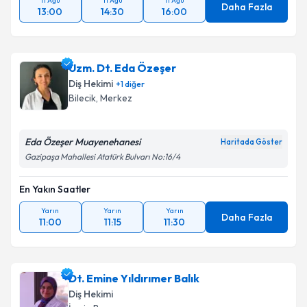
11 Ağu
11 Ağu
11 Ağu
Daha Fazla
13:00
14:30
16:00
Uzm. Dt. Eda Özeşer
Diş Hekimi
+
1
diğer
Bilecik
, Merkez
Eda Özeşer Muayenehanesi
Haritada Göster
Gazipaşa Mahallesi Atatürk Bulvarı No:16/4
En Yakın Saatler
Yarın
Yarın
Yarın
Daha Fazla
11:00
11:15
11:30
Dt. Emine Yıldırımer Balık
Diş Hekimi