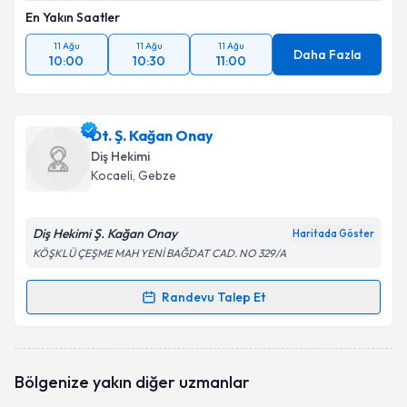
En Yakın Saatler
11 Ağu
11 Ağu
11 Ağu
Daha Fazla
10:00
10:30
11:00
Dt. Ş. Kağan Onay
Diş Hekimi
Kocaeli
, Gebze
Diş Hekimi Ş. Kağan Onay
Haritada Göster
KÖŞKLÜ ÇEŞME MAH YENİ BAĞDAT CAD. NO 329/A
Randevu Talep Et
Randevu Takvimi Talebi
Dt. Ş. Kağan Onay
için randevu takvimi talebi
Bölgenize yakın diğer uzmanlar
oluşturun. Size bu uzmandan randevu almanız için bir
takvim hazırlandığında e-posta ile bilgilendireceğiz.