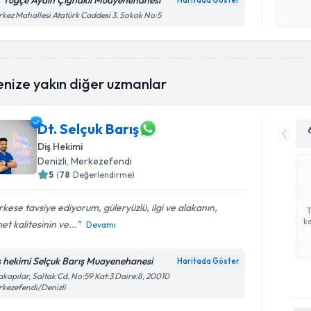
. Tuğçe Aydın Çiğnaklı Muayenehanesi
Haritada Göster
Kişisel
kez Mahallesi Atatürk Caddesi 3. Sokak No:5
okudum
işlenm
enize yakın diğer uzmanlar
Dt. Selçuk Barış
Diş Hekimi
Denizli
, Merkezefendi
5
(
78
Değerlendirme)
kese tavsiye ediyorum, güleryüzlü, ilgi ve alakanın,
ka
et kalitesinin ve...
Devamı
ş hekimi Selçuk Barış Muayenehanesi
Haritada Göster
akapılar, Saltak Cd. No:59 Kat:3 Daire:8, 20010
kezefendi/Denizli