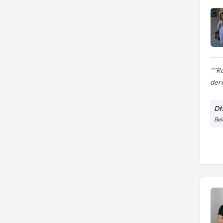
“R
dere
Dt
Bel