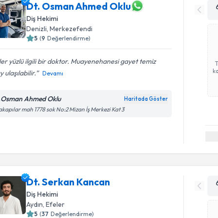
Dt. Osman Ahmed Oklu
Diş Hekimi
Denizli
, Merkezefendi
5
(
9
Değerlendirme)
er yüzlü ilgili bir doktor. Muayenehanesi gayet temiz
ka
y ulaşılabilir.
Devamı
.Osman Ahmed Oklu
Haritada Göster
akapılar mah 1778 sok No:2 Mizan İş Merkezi Kat 3
Dt. Serkan Kancan
Diş Hekimi
Aydın
, Efeler
5
(
37
Değerlendirme)