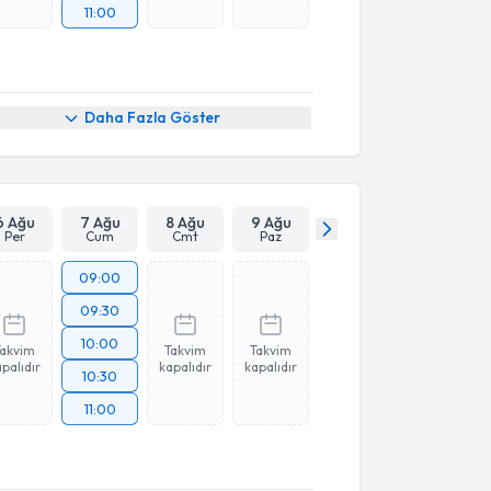
11:00
Daha Fazla Göster
6 Ağu
7 Ağu
8 Ağu
9 Ağu
Per
Cum
Cmt
Paz
09:00
09:30
10:00
Takvim
Takvim
Takvim
palıdır
kapalıdır
kapalıdır
10:30
11:00