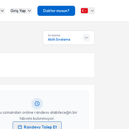
Giriş Yap
Doktor musun?
Sıralama
Akıllı Sıralama
akvimi Talebi
Aydın Çiğnaklı
için randevu takvimi talebi oluşturun.
andan randevu almanız için bir takvim
ında e-posta ile bilgilendireceğiz.
resiniz
u uzmandan online randevu alabileceğin bir
takvimi bulunmuyor.
Randevu Talep Et