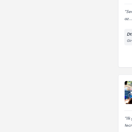
Ser
az...
Dt
Gir
Ilk
tecr