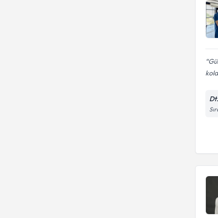
Gül
kola
Dt
Sır