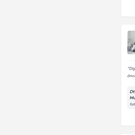
Diş
önce
Dt
Mu
fat