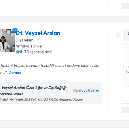
Dt. Veysel Arslan
Diş Hekimi
Antalya
, Finike
5
(
1
Değerlendirme)
 hekimi Veysel beyden tesadüf eseri randevu aldım yıllar
ka
...
Devamı
. Veysel Arslan Özel Ağız ve Diş Sağlığı
Haritada Göster
ayenehanesi
ih Bul. Yeni Mah. 505 Sok. No: 20 K:1 D:1 Antalya / Finike