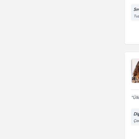
Sm
Tuz
Ülk
Di
Çar