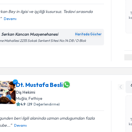
kan Bey in ilgisi ve işçiliği kusursuz. Tedavi sırasında
ka
Devamı
. Serkan Kancan Muayenehanesi
Haritada Göster
ne Mahallesi 2235 Sokak Serkent Sitesi No:14 DB / D Blok
Dt. Mustafa Besli
Diş Hekimi
Muğla
, Fethiye
4.9
(
29
Değerlendirme)
 gunden beri ilgili alaninda uzman umdugumdan fazla
ka
ube...
Devamı