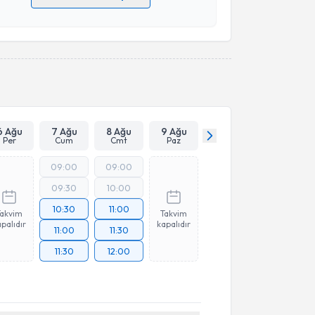
 verilerimin işlenmesine ilişkin
Aydınlatma Metni
'ni
 ve kişisel verilerimin belirtilen kapsamda
esini kabul ediyorum.
Takvim Talebini Gönder
6 Ağu
7 Ağu
8 Ağu
9 Ağu
Per
Cum
Cmt
Paz
09:00
09:00
09:30
10:00
10:30
11:00
Takvim
Takvim
palıdır
kapalıdır
11:00
11:30
11:30
12:00