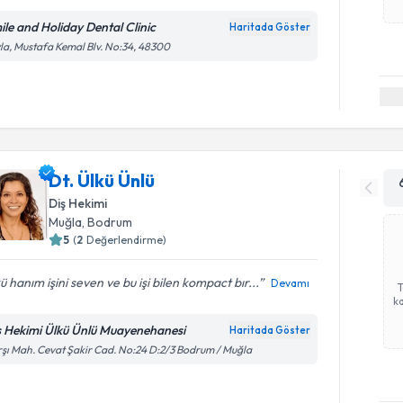
ile and Holiday Dental Clinic
Haritada Göster
la, Mustafa Kemal Blv. No:34, 48300
Dt. Ülkü Ünlü
Diş Hekimi
Muğla
, Bodrum
5
(
2
Değerlendirme)
ü hanım işini seven ve bu işi bilen kompact bır...
Devamı
ka
ş Hekimi Ülkü Ünlü Muayenehanesi
Haritada Göster
şı Mah. Cevat Şakir Cad. No:24 D:2/3 Bodrum / Muğla