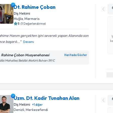
Dt. Rahime Çoban
Diş Hekimi
Muğla
, Marmaris
5
(
1
Değerlendirme)
ahime Hanım gerçekten işini severek yapan Alanında son
ka
ce başarılı...
Devamı
. Rahime Çoban Muayenehanesi
Haritada Göster
dibi Mahallesi Beldibi Atatürk Bulvarı 59/C
Uzm. Dt. Kadir Tunahan Alan
Diş Hekimi
+
1
diğer
Denizli
, Merkezefendi