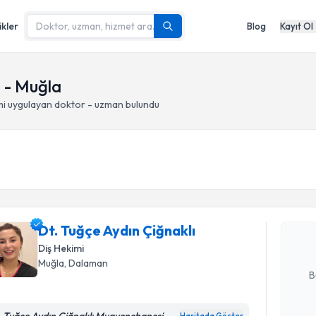
ikler
Blog
Kayıt Ol
 - Muğla
mi
uygulayan doktor - uzman bulundu
Randevu T
Dt. Tuğçe 
Size bu uzm
Dt. Tuğçe Aydın Çiğnaklı
hazırlandığ
Diş Hekimi
E-posta Ad
Muğla
, Dalaman
B