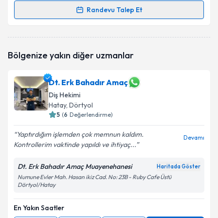
Randevu Talep Et
Randevu Takvimi Talebi
Dt. Melih Dağcı
için randevu takvimi talebi oluşturun.
Bölgenize yakın diğer uzmanlar
Size bu uzmandan randevu almanız için bir takvim
hazırlandığında e-posta ile bilgilendireceğiz.
Dt. Erk Bahadır Amaç
E-posta Adresiniz
Diş Hekimi
Hatay
, Dörtyol
5
(
6
Değerlendirme)
Kişisel verilerimin işlenmesine ilişkin
Aydınlatma
Yaptırdığım işlemden çok memnun kaldım.
Devamı
Metni
'ni okudum ve kişisel verilerimin belirtilen
Kontrollerim vaktinde yapıldı ve ihtiyaç...
kapsamda işlenmesini kabul ediyorum.
Dt. Erk Bahadır Amaç Muayenehanesi
Haritada Göster
Numune Evler Mah. Hasan ikiz Cad. No: 23B - Ruby Cafe Üstü
Takvim Talebini Gönder
Dörtyol/Hatay
En Yakın Saatler