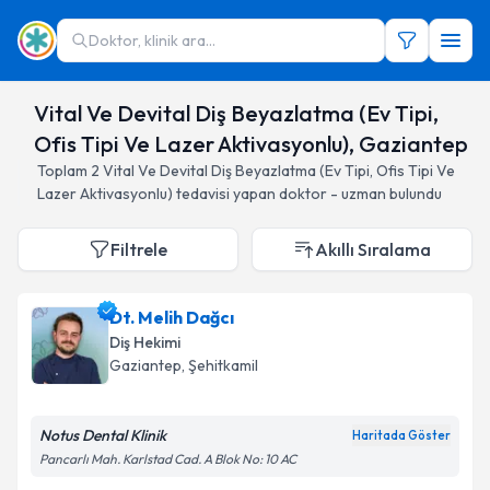
Doktor, klinik ara...
Vital Ve Devital Diş Beyazlatma (Ev Tipi,
Ofis Tipi Ve Lazer Aktivasyonlu), Gaziantep
Toplam
2
Vital Ve Devital Diş Beyazlatma (Ev Tipi, Ofis Tipi Ve
Lazer Aktivasyonlu)
tedavisi yapan doktor - uzman bulundu
Filtrele
Akıllı Sıralama
Dt. Melih Dağcı
Diş Hekimi
Gaziantep
, Şehitkamil
Notus Dental Klinik
Haritada Göster
Pancarlı Mah. Karlstad Cad. A Blok No: 10 AC