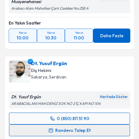
Muayenehanesi
Arabacı Alanı Mahallesi Çark Caddesi No:258 A
En Yakın Saatler
Yarın
Yarın
Yarın
Daha Fazla
10:00
10:30
11:00
Dt. Yusuf Ergün
Diş Hekimi
Sakarya
, Serdivan
Dt. Yusuf Ergün
Haritada Göster
ARABACIALANI MAH DENİZ SOK NO 2 İÇ KAPI NO 104
0 (850) 811 51 90
Randevu Takvimi Talebi
Randevu Talep Et