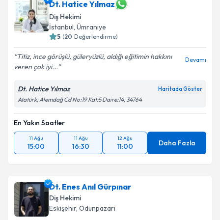
Dt. Hatice Yılmaz
Diş Hekimi
İstanbul
, Ümraniye
5
(
20
Değerlendirme)
Titiz, ince görüşlü, güleryüzlü, aldığı eğitimin hakkını
Devamı
veren çok iyi...
Dt. Hatice Yılmaz
Haritada Göster
Atatürk, Alemdağ Cd No:19 Kat:5 Daire:14, 34764
En Yakın Saatler
11 Ağu
11 Ağu
12 Ağu
Daha Fazla
15:00
16:30
11:00
Dt. Enes Anıl Gürpınar
Diş Hekimi
Eskişehir
, Odunpazarı