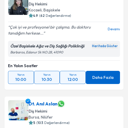
Diş Hekimi
Kocaeli
, Başiskele
4.9
(
62
Değerlendirme)
Çok iyi ve profesyonel bir çalışma. Bu doktoru
Devamı
tanıdığım herkese...
Özel Başiskele Ağız ve Diş Sağlığı Polikliniği
Haritada Göster
Barbaros, Edanur Sk NO:28, 41090
En Yakın Saatler
Yarın
Yarın
Yarın
Daha Fazla
10:00
10:30
12:00
Dt. Anıl Aslan
Diş Hekimi
Bursa
, Nilüfer
5
(
103
Değerlendirme)