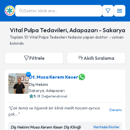
Doktor, klinik ara...
Vital Pulpa Tedavileri, Adapazarı - Sakarya
Toplam
10
Vital Pulpa Tedavileri
tedavisi yapan doktor - uzman
bulundu
Filtrele
Akıllı Sıralama
Dt. Musa Kerem Keser
Diş Hekimi
Sakarya
, Adapazarı
5
(
9
Değerlendirme)
Çok temiz ve hijyenik bir klinik melih hocam ayrıca
Devamı
çok...
Diş Hekimi Musa Kerem Keser Diş Kliniği
Haritada Göster