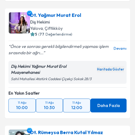
Dt. Yusuf Ergün
için randevu takvimi talebi oluşturun.
Size bu uzmandan randevu almanız için bir takvim
Dt. Yağmur Murat Erol
hazırlandığında e-posta ile bilgilendireceğiz.
Diş Hekimi
E-posta Adresiniz
Yalova
, Çiftlikköy
5
(
77
Değerlendirme)
Önce ve sonrası gerekli bilgilendirmeli yapması işlem
Devamı
sırasında bir ağrı...
Kişisel verilerimin işlenmesine ilişkin
Aydınlatma
Metni
'ni okudum ve kişisel verilerimin belirtilen
Diş Hekimi Yağmur Murat Erol
kapsamda işlenmesini kabul ediyorum.
Haritada Göster
Muayenehanesi
Sahil Mahallesi Atatürk Caddesi Çiçekçi Sokak 28/3
Takvim Talebini Gönder
En Yakın Saatler
11 Ağu
11 Ağu
11 Ağu
Daha Fazla
10:00
10:30
12:00
Dt. Rümeysa Berra Kutal Yılmaz