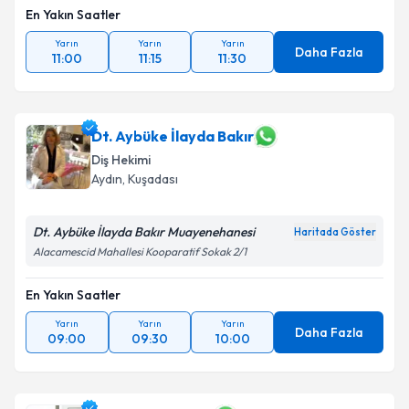
En Yakın Saatler
Yarın
Yarın
Yarın
Daha Fazla
11:00
11:15
11:30
Dt. Aybüke İlayda Bakır
Diş Hekimi
Aydın
, Kuşadası
Dt. Aybüke İlayda Bakır Muayenehanesi
Haritada Göster
Alacamescid Mahallesi Kooparatif Sokak 2/1
En Yakın Saatler
Yarın
Yarın
Yarın
Daha Fazla
09:00
09:30
10:00