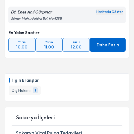
Dt. Enes Anıl Gürpınar
Haritada Göster
Sümer Mah. Atatürk Bul. No:128B
En Yakın Saatler
Yarın
Yarın
Yarın
Daha Fazla
10:00
11:00
12:00
İlgili Branşlar
Diş Hekimi
1
Sakarya İlçeleri
Sakarya
Vital Pulpa Tedavileri