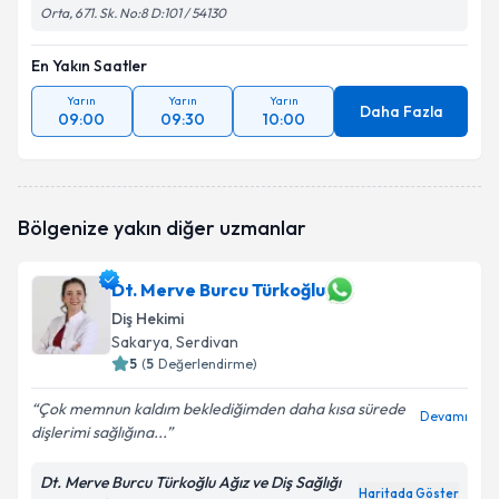
Orta, 671. Sk. No:8 D:101 / 54130
En Yakın Saatler
Yarın
Yarın
Yarın
Daha Fazla
09:00
09:30
10:00
Bölgenize yakın diğer uzmanlar
Dt. Merve Burcu Türkoğlu
Diş Hekimi
Sakarya
, Serdivan
5
(
5
Değerlendirme)
Çok memnun kaldım beklediğimden daha kısa sürede
Devamı
dişlerimi sağlığına...
Dt. Merve Burcu Türkoğlu Ağız ve Diş Sağlığı
Haritada Göster