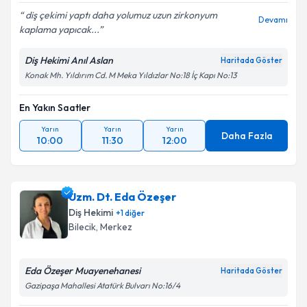
diş çekimi yaptı daha yolumuz uzun zirkonyum
Devamı
kaplama yapıcak...
Diş Hekimi Anıl Aslan
Haritada Göster
Konak Mh. Yıldırım Cd. M Meka Yıldızlar No:18 İç Kapı No:13
En Yakın Saatler
Yarın
Yarın
Yarın
Daha Fazla
10:00
11:30
12:00
Uzm. Dt. Eda Özeşer
Diş Hekimi
+
1
diğer
Bilecik
, Merkez
Eda Özeşer Muayenehanesi
Haritada Göster
Gazipaşa Mahallesi Atatürk Bulvarı No:16/4