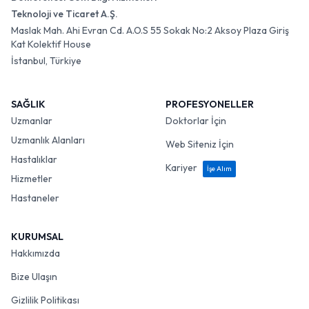
Teknoloji ve Ticaret A.Ş.
Maslak Mah. Ahi Evran Cd. A.O.S 55 Sokak No:2 Aksoy Plaza Giriş
Kat Kolektif House
İstanbul, Türkiye
SAĞLIK
PROFESYONELLER
Uzmanlar
Doktorlar İçin
Uzmanlık Alanları
Web Siteniz İçin
Hastalıklar
Kariyer
İşe Alım
Hizmetler
Hastaneler
KURUMSAL
Hakkımızda
Bize Ulaşın
Gizlilik Politikası