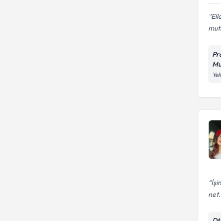
Ell
mut
Pr
Mu
Yel
İşi
net.
Dt