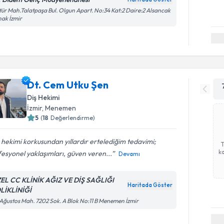
tür Mah.Talatpaşa Bul. Olgun Apart. No:34 Kat:2 Daire:2 Alsancak
ak İzmir
Dt. Cem Utku Şen
Diş Hekimi
İzmir
, Menemen
5
(
18
Değerlendirme)
 hekimi korkusundan yıllardır ertelediğim tedavimi;
ka
esyonel yaklaşımları, güven veren...
Devamı
EL CC KLİNİK AĞIZ VE DİŞ SAĞLIĞI
Haritada Göster
LİKLİNİĞİ
Ağustos Mah. 7202 Sok. A Blok No:11 B Menemen İzmir