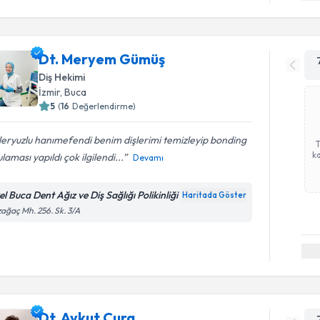
Dt. Meryem Gümüş
Diş Hekimi
İzmir
, Buca
5
(
16
Değerlendirme)
eryuzlu hanımefendi benim dişlerimi temizleyip bonding
ka
laması yapıldı çok ilgilendi...
Devamı
l Buca Dent Ağız ve Diş Sağlığı Polikinliği
Haritada Göster
ağaç Mh. 256. Sk. 3/A
Dt. Aykut Cura