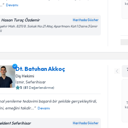
ka
..
Devamı
. Hasan Turaç Özdemir
Haritada Göster
şehir Mah. 8211/8. Sokak No:21 Ataç Apartmanı Kat:1 Daire:3 İzmir
li
Dt. Batuhan Akkoç
Diş Hekimi
İzmir
, Seferihisar
5
(
81
Değerlendirme)
al yenileme tedavimi başarılı bir şekilde gerçekleştirdi,
ka
sini, emeğini takdir...
Devamı
eldent Seferihisar
Haritada Göster