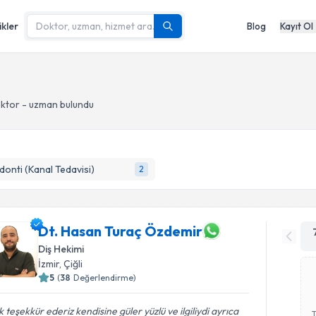
ikler
Blog
Kayıt Ol
oktor - uzman bulundu
onti (Kanal Tedavisi)
2
Dt. Hasan Turaç Özdemir
Diş Hekimi
İzmir
, Çiğli
5
(
38
Değerlendirme)
 teşekkür ederiz kendisine güler yüzlü ve ilgiliydi ayrıca