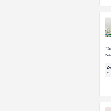
Gul
uygu
Öze
Koz