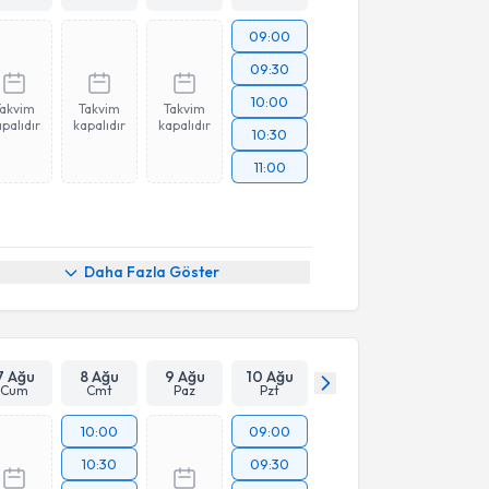
09:00
09:30
10:00
Takvim
Takvim
Takvim
palıdır
kapalıdır
kapalıdır
10:30
11:00
Daha Fazla Göster
7 Ağu
8 Ağu
9 Ağu
10 Ağu
Cum
Cmt
Paz
Pzt
10:00
09:00
10:30
09:30