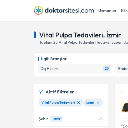
Uzmanlar
Klin
Vital Pulpa Tedavileri, İzmir
Toplam
25
Vital Pulpa Tedavileri
tedavisi yapan d
İlgili Branşlar
Diş Hekimi
Endod
25
Aktif Filtreler
Vital Pulpa Tedavileri
İzmir
Şehir
İzmir
Çok