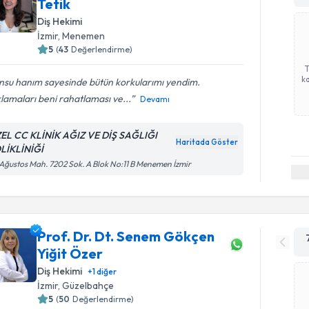
Tetik
Diş Hekimi
İzmir
, Menemen
5
(
43
Değerlendirme)
ka
nsu hanım sayesinde bütün korkularımı yendim.
lamaları beni rahatlaması ve...
Devamı
EL CC KLİNİK AĞIZ VE DİŞ SAĞLIĞI
Haritada Göster
LİKLİNİĞİ
Ağustos Mah. 7202 Sok. A Blok No:11 B Menemen İzmir
Prof. Dr. Dt. Senem Gökçen
Yiğit Özer
Diş Hekimi
+
1
diğer
İzmir
, Güzelbahçe
5
(
50
Değerlendirme)