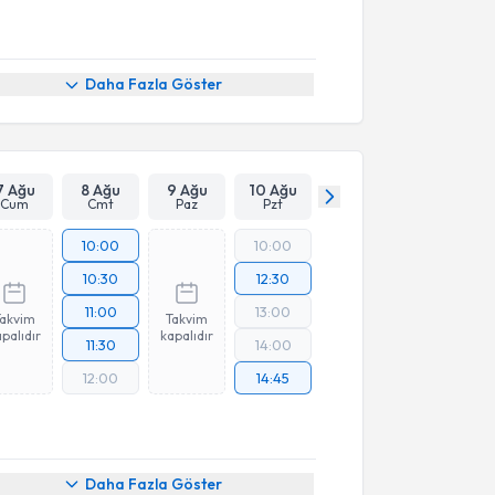
Daha Fazla Göster
7 Ağu
8 Ağu
9 Ağu
10 Ağu
Cum
Cmt
Paz
Pzt
10:00
10:00
10:30
12:30
11:00
13:00
Takvim
Takvim
palıdır
kapalıdır
11:30
14:00
12:00
14:45
Daha Fazla Göster