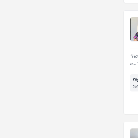
Hekimliği Fakültesi
Har
o...
Di
Yal