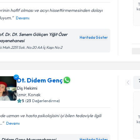
ka
erinin hafif olması ve acıyı hissettirmemesinden dolayı
luyum.
Devamı
of. Dr. Dt. Senem Gökçen Yiğit Özer
Haritada Göster
ayenehanesi
ki Mah.2251 Sok. No:20 AA İç Kapı No:2
Dt. Didem Genç
Diş Hekimi
İzmir
, Konak
5
(
23
Değerlendirme)
nde uzman ve hasta psikolojisini iyi bilen tedaviyle ilgili
ka
..
Devamı
. Didem Genç Muayenehanesi
Haritada Göster