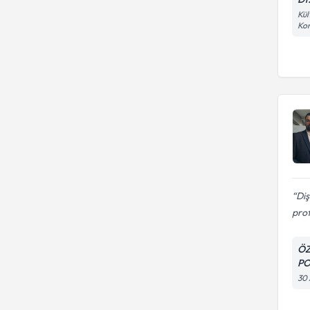
Kül
Kon
Diş
prof
ÖZ
PO
30 