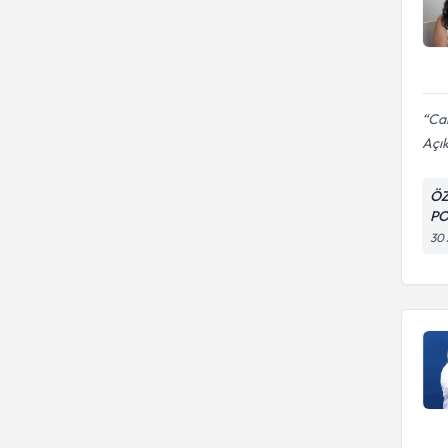
Ca
Açık
ÖZ
PO
30 