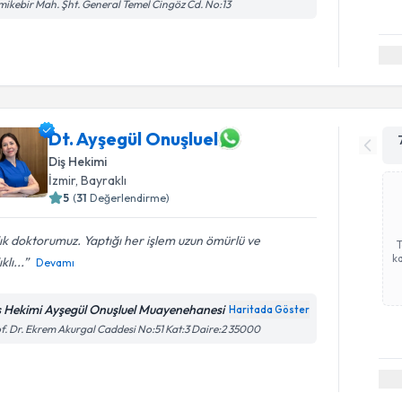
ikebir Mah. Şht. General Temel Cingöz Cd. No:13
Dt. Ayşegül Onuşluel
Diş Hekimi
İzmir
, Bayraklı
5
(
31
Değerlendirme)
lık doktorumuz. Yaptığı her işlem uzun ömürlü ve
ka
klı...
Devamı
ş Hekimi Ayşegül Onuşluel Muayenehanesi
Haritada Göster
f. Dr. Ekrem Akurgal Caddesi No:51 Kat:3 Daire:2 35000