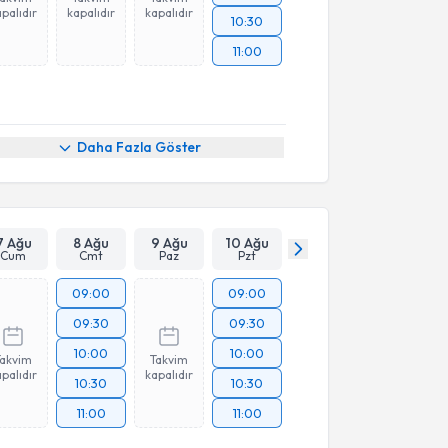
palıdır
kapalıdır
kapalıdır
10:30
11:00
Daha Fazla Göster
7 Ağu
8 Ağu
9 Ağu
10 Ağu
Cum
Cmt
Paz
Pzt
09:00
09:00
09:30
09:30
10:00
10:00
Takvim
Takvim
palıdır
kapalıdır
10:30
10:30
11:00
11:00