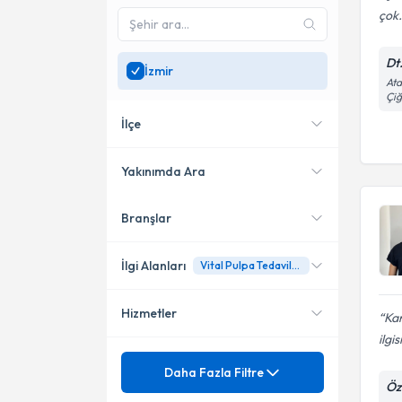
çok.
Dt
İzmir
Ata
Çiğ
İlçe
Yakınımda Ara
Branşlar
Konumuma yakın uzmanları
Bornova
göster
Güzelbahçe
İlgi Alanları
Vital Pulpa Tedavileri
Karşıyaka
Hizmetler
Kan
Diş Hekimi
Konak
ilgi
Endodonti (Kanal Tedavisi)
Mezuniyet
Vital Pulpa Tedavileri
Daha Fazla Filtre
Menemen
Öz