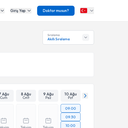
Giriş Yap
Doktor musun?
Sıralama
Akıllı Sıralama
7 Ağu
8 Ağu
9 Ağu
10 Ağu
Cum
Cmt
Paz
Pzt
09:00
09:30
10:00
Takvim
Takvim
Takvim