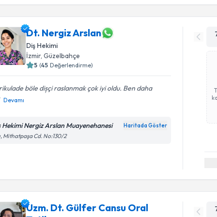
Dt. Nergiz Arslan
Diş Hekimi
İzmir
, Güzelbahçe
5
(
45
Değerlendirme)
ikulade böle dișçi raslanmak çok iyi oldu. Ben daha
ka
Devamı
ş Hekimi Nergiz Arslan Muayenehanesi
Haritada Göster
ı, Mithatpaşa Cd. No:130/2
Uzm. Dt. Gülfer Cansu Oral