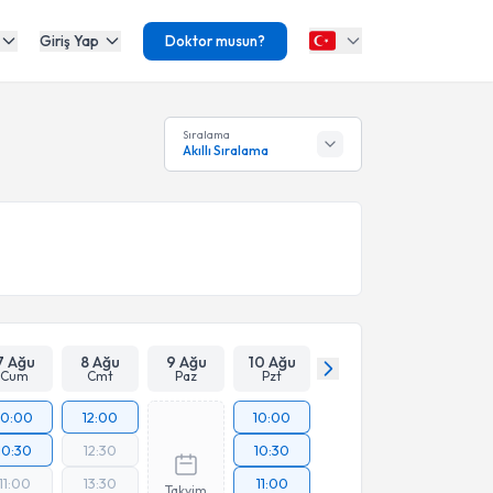
Giriş Yap
Doktor musun?
Sıralama
Akıllı Sıralama
7 Ağu
8 Ağu
9 Ağu
10 Ağu
Cum
Cmt
Paz
Pzt
10:00
12:00
10:00
10:30
12:30
10:30
11:00
13:30
11:00
Takvim