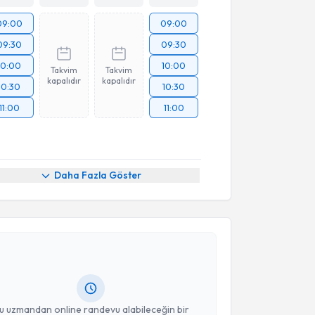
09:00
09:00
09:30
09:30
10:00
10:00
Takvim
Takvim
kapalıdır
kapalıdır
10:30
10:30
11:00
11:00
Daha Fazla Göster
akvimi Talebi
Yıldız
için randevu takvimi talebi oluşturun. Size bu
ndevu almanız için bir takvim hazırlandığında e-
lgilendireceğiz.
resiniz
u uzmandan online randevu alabileceğin bir