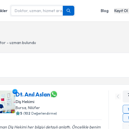
ikler
Blog
Kayıt Ol
ktor - uzman bulundu
Dt. Anıl Aslan
Diş Hekimi
Bursa
, Nilüfer
5
(
102
Değerlendirme)
an Diş Hekimi her bilgiyi detaylı anlattı. Öncelikle benim