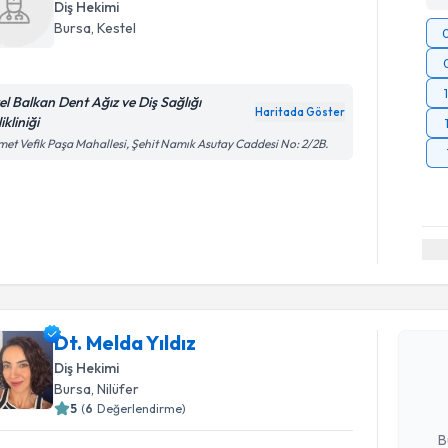
Diş Hekimi
Bursa
, Kestel
el Balkan Dent Ağız ve Diş Sağlığı
Haritada Göster
ikliniği
et Vefik Paşa Mahallesi, Şehit Namık Asutay Caddesi No: 2/2B.
Randevu T
Dt. Melda 
Dt. Melda Yıldız
uzmandan ra
Diş Hekimi
posta ile bi
Bursa
, Nilüfer
5
(
6
Değerlendirme)
E-posta Ad
B