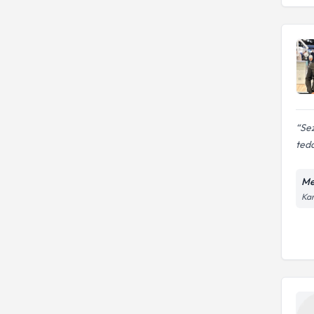
Sez
teda
Me
Kar