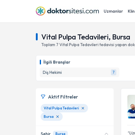
Uzmanlar
Klin
Vital Pulpa Tedavileri, Bursa
Toplam
7
Vital Pulpa Tedavileri
tedavisi yapan do
İlgili Branşlar
Diş Hekimi
7
Aktif Filtreler
Vital Pulpa Tedavileri
Bursa
Uzm
Şehir
Bursa