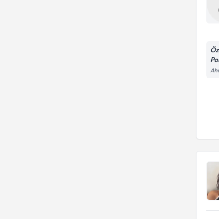
Öz
Pol
Ahm