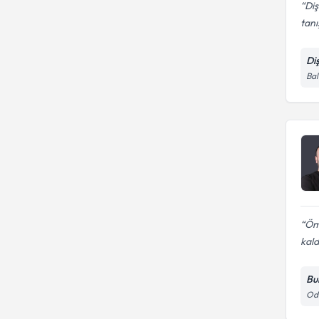
Diş
tanı
Di
Bal
Öm
kald
Bur
Odu