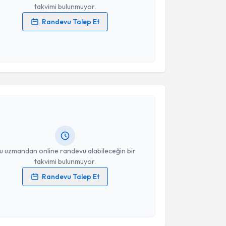
takvimi bulunmuyor.
Randevu Talep Et
 verilerimin işlenmesine ilişkin
Aydınlatma Metni
'ni
 ve kişisel verilerimin belirtilen kapsamda
esini kabul ediyorum.
akvimi Talebi
Takvim Talebini Gönder
Yıldırım
için randevu takvimi talebi oluşturun. Size bu
ndevu almanız için bir takvim hazırlandığında e-
lgilendireceğiz.
resiniz
u uzmandan online randevu alabileceğin bir
takvimi bulunmuyor.
Randevu Talep Et
 verilerimin işlenmesine ilişkin
Aydınlatma Metni
'ni
 ve kişisel verilerimin belirtilen kapsamda
esini kabul ediyorum.