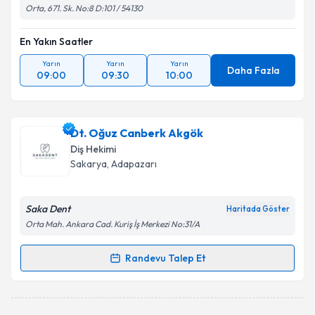
Orta, 671. Sk. No:8 D:101 / 54130
En Yakın Saatler
Yarın
Yarın
Yarın
Daha Fazla
09:00
09:30
10:00
Dt. Oğuz Canberk Akgök
Diş Hekimi
Sakarya
, Adapazarı
Saka Dent
Haritada Göster
Orta Mah. Ankara Cad. Kuriş İş Merkezi No:31/A
Randevu Talep Et
Randevu Takvimi Talebi
Dt. Oğuz Canberk Akgök
için randevu takvimi talebi