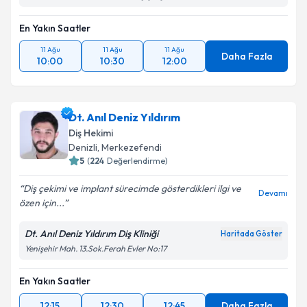
Takvim Talebini Gönder
En Yakın Saatler
11 Ağu
11 Ağu
11 Ağu
Daha Fazla
10:00
10:30
12:00
Dt. Anıl Deniz Yıldırım
Diş Hekimi
Denizli
, Merkezefendi
5
(
224
Değerlendirme)
Diş çekimi ve implant sürecimde gösterdikleri ilgi ve
Devamı
özen için...
Dt. Anıl Deniz Yıldırım Diş Kliniği
Haritada Göster
Yenişehir Mah. 13.Sok.Ferah Evler No:17
En Yakın Saatler
12:15
12:30
12:45
Daha Fazla