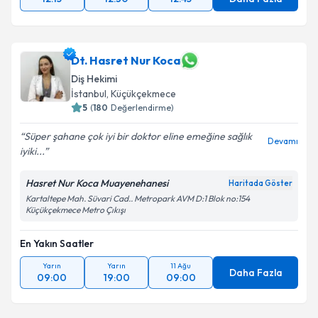
Dt. Hasret Nur Koca
Diş Hekimi
İstanbul
, Küçükçekmece
5
(
180
Değerlendirme)
Süper şahane çok iyi bir doktor eline emeğine sağlık
Devamı
iyiki...
Hasret Nur Koca Muayenehanesi
Haritada Göster
Kartaltepe Mah. Süvari Cad.. Metropark AVM D:1 Blok no:154
Küçükçekmece Metro Çıkışı
En Yakın Saatler
Yarın
Yarın
11 Ağu
Daha Fazla
09:00
19:00
09:00