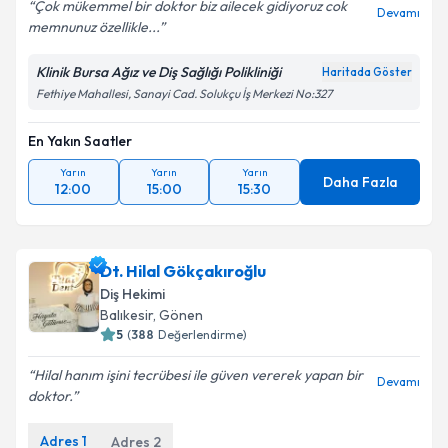
Çok mükemmel bir doktor biz ailecek gidiyoruz cok
Devamı
memnunuz özellikle...
Klinik Bursa Ağız ve Diş Sağlığı Polikliniği
Haritada Göster
Fethiye Mahallesi, Sanayi Cad. Solukçu İş Merkezi No:327
En Yakın Saatler
Yarın
Yarın
Yarın
Daha Fazla
12:00
15:00
15:30
Dt. Hilal Gökçakıroğlu
Diş Hekimi
Balıkesir
, Gönen
5
(
388
Değerlendirme)
Hilal hanım işini tecrübesi ile güven vererek yapan bir
Devamı
doktor.
Adres
1
Adres
2