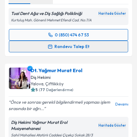
Tual Dent Ağız ve Diş Sağlığı Polikliniği
Haritada Göster
Kurtuluş Mah. Gönenli Mehmet Efendi Cad. No:7/A
0 (850) 474 67 53
Randevu Takvimi Talebi
Randevu Talep Et
Dt. Hilal Gökçakıroğlu
için randevu takvimi talebi
oluşturun. Size bu uzmandan randevu almanız için bir
Dt. Yağmur Murat Erol
takvim hazırlandığında e-posta ile bilgilendireceğiz.
Diş Hekimi
E-posta Adresiniz
Yalova
, Çiftlikköy
5
(
77
Değerlendirme)
Önce ve sonrası gerekli bilgilendirmeli yapması işlem
Devamı
sırasında bir ağrı...
Kişisel verilerimin işlenmesine ilişkin
Aydınlatma
Metni
'ni okudum ve kişisel verilerimin belirtilen
Diş Hekimi Yağmur Murat Erol
kapsamda işlenmesini kabul ediyorum.
Haritada Göster
Muayenehanesi
Sahil Mahallesi Atatürk Caddesi Çiçekçi Sokak 28/3