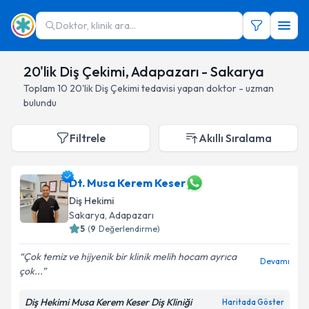
Doktor, klinik ara...
20'lik Diş Çekimi, Adapazarı - Sakarya
Toplam
10
20'lik Diş Çekimi
tedavisi yapan doktor - uzman
bulundu
Filtrele
Akıllı Sıralama
Dt. Musa Kerem Keser
Diş Hekimi
Sakarya
, Adapazarı
5
(
9
Değerlendirme)
Çok temiz ve hijyenik bir klinik melih hocam ayrıca
Devamı
çok...
Diş Hekimi Musa Kerem Keser Diş Kliniği
Haritada Göster