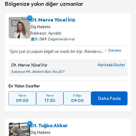
Bölgenize yakın diğer uzmanlar
oluşturun. Size bu uzmandan randevu almanız için bir
takvim hazırlandığında e-posta ile bilgilendireceğiz.
Dt. Merve Yücel İriz
E-posta Adresiniz
Diş Hekimi
Balıkesir
, Ayvalık
5
(
369
Değerlendirme)
Devamı
İşini çok iyi yapan bilgili ve nazik bir kişi. Randevu...
Kişisel verilerimin işlenmesine ilişkin
Aydınlatma
Metni
'ni okudum ve kişisel verilerimin belirtilen
Dt. Merve Yücel İriz
kapsamda işlenmesini kabul ediyorum.
Haritada Göster
Sakarya Mh. Atatürk Bulv. No:207
Takvim Talebini Gönder
En Yakın Saatler
Yarın
Yarın
11 Ağu
Daha Fazla
09:00
17:30
09:00
Dt. Tuğba Akkar
Diş Hekimi