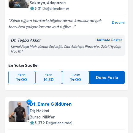
Sakarya
, Adapazarı
5
(
11
Değerlendirme)
Klinik hijyen konforlu bilgilendirme konusunda çok
Devamı
tecrubeli çalışanları mevcut tuğba...
Dt. Tuğba Akkar
Haritada Göster
Kemal Paşa Mah. Kenan Sofuoğlu Cad Adatepe Plaza No : 2 Kat 1 İç Kapı
No : 101
En Yakın Saatler
Yarın
Yarın
11 Ağu
Daha Fazla
14:00
14:30
14:00
Dt. Emre Güldüren
Diş Hekimi
Bursa
, Nilüfer
5
(
179
Değerlendirme)