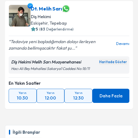
Dt. Melih Sarı
Diş Hekimi
Eskişehir
, Tepebaşı
5
(
83
Değerlendirme)
Tedaviye yeni başladığımdan dolayı ilerleyen
Devamı
zamanda bellimışacaktır fakat şu...
Diş Hekimi Melih Sarı Muayenehanesi
Haritada Göster
Hacı Ali Bey Mahallesi Sakarya1 Caddesi No:18/11
En Yakın Saatler
Yarın
Yarın
Yarın
Daha Fazla
10:30
12:00
12:30
İlgili Branşlar