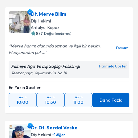
Dt. Merve Bilim
Diş Hekimi
Antalya
, Kepez
5
(
7
Değerlendirme)
Merve hanım alanında uzman ve ilgili bir hekim.
Devamı
Muayeneden çok...
Palmiye Ağız Ve Diş Sağlığı Polikliniği
Haritada Göster
Teomanpaşa, Yeşilırmak Cd. No:14
En Yakın Saatler
Yarın
Yarın
Yarın
Daha Fazla
10:00
10:30
11:00
Dr. Dt. Serdal Veske
Diş Hekimi
+
1
diğer