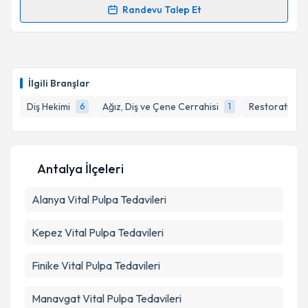
Randevu Talep Et
Randevu Takvimi Talebi
Takvim Talebini Gönder
Dt. Hazal Özdemir
için randevu takvimi talebi
oluşturun. Size bu uzmandan randevu almanız için bir
İlgili Branşlar
takvim hazırlandığında e-posta ile bilgilendireceğiz.
Diş Hekimi
Ağız, Diş ve Çene Cerrahisi
Restoratif Diş
6
1
E-posta Adresiniz
Antalya İlçeleri
Kişisel verilerimin işlenmesine ilişkin
Aydınlatma
Alanya
Metni
Vital Pulpa Tedavileri
'ni okudum ve kişisel verilerimin belirtilen
kapsamda işlenmesini kabul ediyorum.
Kepez
Vital Pulpa Tedavileri
Takvim Talebini Gönder
Finike
Vital Pulpa Tedavileri
Manavgat
Vital Pulpa Tedavileri