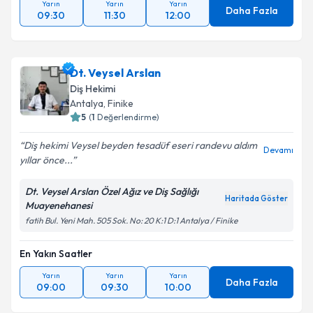
Yarın
Yarın
Yarın
Daha Fazla
09:30
11:30
12:00
Dt. Veysel Arslan
Diş Hekimi
Antalya
, Finike
5
(
1
Değerlendirme)
Diş hekimi Veysel beyden tesadüf eseri randevu aldım
Devamı
yıllar önce...
Dt. Veysel Arslan Özel Ağız ve Diş Sağlığı
Haritada Göster
Muayenehanesi
fatih Bul. Yeni Mah. 505 Sok. No: 20 K:1 D:1 Antalya / Finike
En Yakın Saatler
Yarın
Yarın
Yarın
Daha Fazla
09:00
09:30
10:00