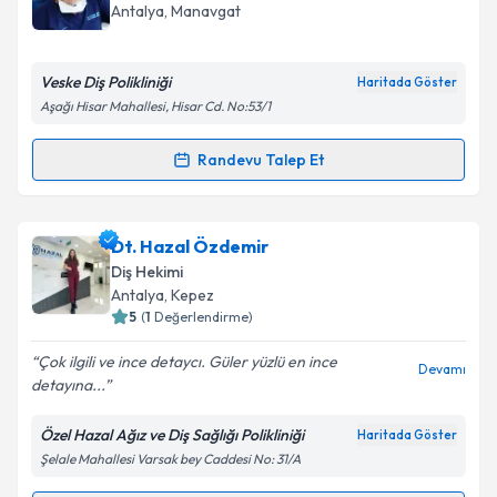
Antalya
, Manavgat
Veske Diş Polikliniği
Haritada Göster
Aşağı Hisar Mahallesi, Hisar Cd. No:53/1
Randevu Talep Et
Randevu Takvimi Talebi
Dr. Dt. Serdal Veske
için randevu takvimi talebi
Dt. Hazal Özdemir
oluşturun. Size bu uzmandan randevu almanız için bir
Diş Hekimi
takvim hazırlandığında e-posta ile bilgilendireceğiz.
Antalya
, Kepez
5
(
1
Değerlendirme)
E-posta Adresiniz
Çok ilgili ve ince detaycı. Güler yüzlü en ince
Devamı
detayına...
Özel Hazal Ağız ve Diş Sağlığı Polikliniği
Haritada Göster
Kişisel verilerimin işlenmesine ilişkin
Aydınlatma
Şelale Mahallesi Varsak bey Caddesi No: 31/A
Metni
'ni okudum ve kişisel verilerimin belirtilen
kapsamda işlenmesini kabul ediyorum.