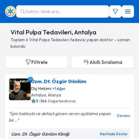
Doktor, klinik ara...
Vital Pulpa Tedavileri, Antalya
Toplam
6
Vital Pulpa Tedavileri
tedavisi yapan doktor - uzman
bulundu
Filtrele
Akıllı Sıralama
Uzm. Dt. Özgür Gönlüm
Diş Hekimi
+
1
diğer
Antalya
, Alanya
5
(
166
Değerlendirme)
İşini hakkıyla ve detaylı güven veren açıklama yapan
Devamı
bir...
Uzm. Dt. Özgür Gönlüm Kliniği
Haritada Göster