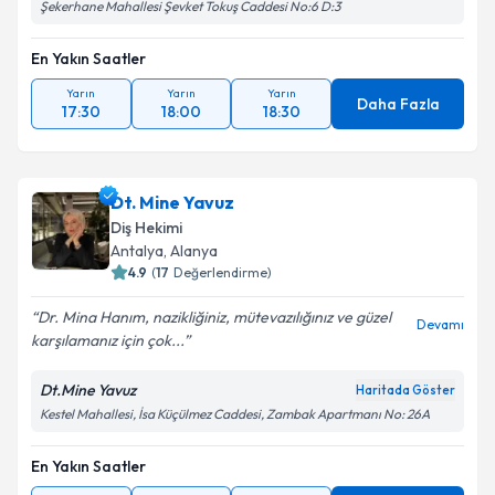
Şekerhane Mahallesi Şevket Tokuş Caddesi No:6 D:3
En Yakın Saatler
Yarın
Yarın
Yarın
Daha Fazla
17:30
18:00
18:30
Dt. Mine Yavuz
Diş Hekimi
Antalya
, Alanya
4.9
(
17
Değerlendirme)
Dr. Mina Hanım, nazikliğiniz, mütevazılığınız ve güzel
Devamı
karşılamanız için çok...
Dt.Mine Yavuz
Haritada Göster
Kestel Mahallesi, İsa Küçülmez Caddesi, Zambak Apartmanı No: 26A
En Yakın Saatler