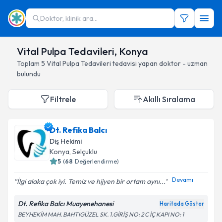
Doktor, klinik ara...
Vital Pulpa Tedavileri, Konya
Toplam
5
Vital Pulpa Tedavileri
tedavisi yapan doktor - uzman
bulundu
Filtrele
Akıllı Sıralama
Dt. Refika Balcı
Diş Hekimi
Konya
, Selçuklu
5
(
68
Değerlendirme)
Devamı
İlgi alaka çok iyi. Temiz ve hijyen bir ortam aynı...
Dt. Refika Balcı Muayenehanesi
Haritada Göster
BEYHEKİM MAH. BAHTIGÜZEL SK. 1.GİRİŞ NO: 2 C İÇ KAPI NO: 1