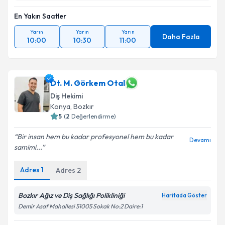
En Yakın Saatler
Yarın
Yarın
Yarın
Daha Fazla
10:00
10:30
11:00
Dt. M. Görkem Otal
Diş Hekimi
Konya
, Bozkır
5
(
2
Değerlendirme)
Bir insan hem bu kadar profesyonel hem bu kadar
Devamı
samimi...
Adres
1
Adres
2
Bozkır Ağız ve Diş Sağlığı Polikliniği
Haritada Göster
Demir Asaf Mahallesi 51005 Sokak No:2 Daire:1