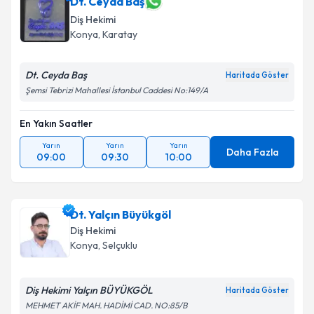
Dt. Ceyda Baş
Diş Hekimi
Konya
, Karatay
Dt. Ceyda Baş
Haritada Göster
Şemsi Tebrizi Mahallesi İstanbul Caddesi No:149/A
En Yakın Saatler
Yarın
Yarın
Yarın
Daha Fazla
09:00
09:30
10:00
Dt. Yalçın Büyükgöl
Diş Hekimi
Konya
, Selçuklu
Diş Hekimi Yalçın BÜYÜKGÖL
Haritada Göster
MEHMET AKİF MAH. HADİMİ CAD. NO:85/B