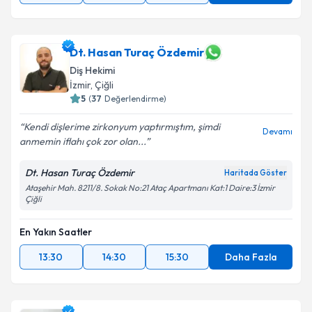
Dt. Hasan Turaç Özdemir
Diş Hekimi
İzmir
, Çiğli
5
(
37
Değerlendirme)
Kendi dişlerime zirkonyum yaptırmıştım, şimdi
Devamı
anmemin iflahı çok zor olan...
Dt. Hasan Turaç Özdemir
Haritada Göster
Ataşehir Mah. 8211/8. Sokak No:21 Ataç Apartmanı Kat:1 Daire:3 İzmir
Çiğli
En Yakın Saatler
13:30
14:30
15:30
Daha Fazla