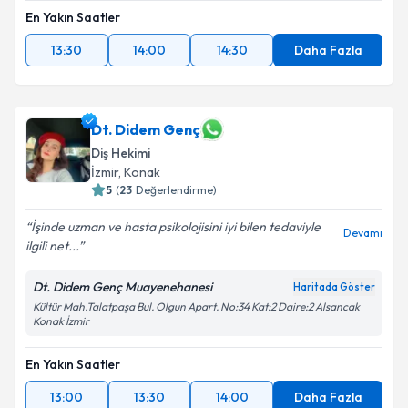
Takvim Talebini Gönder
En Yakın Saatler
13:30
14:00
14:30
Daha Fazla
Dt. Didem Genç
Diş Hekimi
İzmir
, Konak
5
(
23
Değerlendirme)
İşinde uzman ve hasta psikolojisini iyi bilen tedaviyle
Devamı
ilgili net...
Dt. Didem Genç Muayenehanesi
Haritada Göster
Kültür Mah.Talatpaşa Bul. Olgun Apart. No:34 Kat:2 Daire:2 Alsancak
Konak İzmir
En Yakın Saatler
13:00
13:30
14:00
Daha Fazla