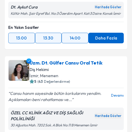
Dt. Aykut Cura
Haritada Göster
Kültür Mah. Şair Eşref Bul. No:3 Özerdim Apart. Kat:3 Daire: Konak İzmir
En Yakın Saatler
13:00
13:30
14:00
Daha Fazla
Uzm. Dt. Gülfer Cansu Oral Tetik
Diş Hekimi
İzmir
, Menemen
5
(
43
Değerlendirme)
Cansu hanım sayesinde bütün korkularımı yendim.
Devamı
Açıklamaları beni rahatlaması ve...
ÖZEL CC KLİNİK AĞIZ VE DİŞ SAĞLIĞI
Haritada Göster
POLİKLİNİĞİ
30 Ağustos Mah. 7202 Sok. A Blok No:11 B Menemen İzmir