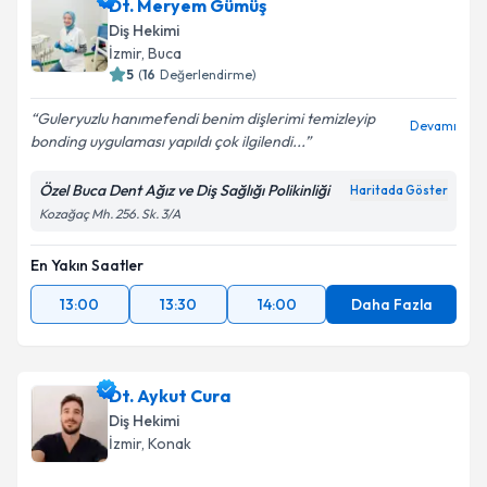
Dt. Meryem Gümüş
Diş Hekimi
İzmir
, Buca
5
(
16
Değerlendirme)
Guleryuzlu hanımefendi benim dişlerimi temizleyip
Devamı
bonding uygulaması yapıldı çok ilgilendi...
Özel Buca Dent Ağız ve Diş Sağlığı Polikinliği
Haritada Göster
Kozağaç Mh. 256. Sk. 3/A
En Yakın Saatler
13:00
13:30
14:00
Daha Fazla
Dt. Aykut Cura
Diş Hekimi
İzmir
, Konak