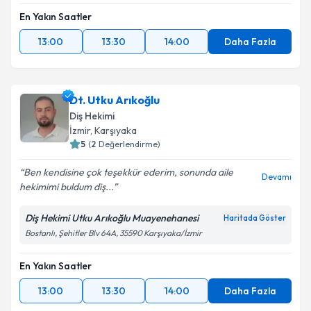
En Yakın Saatler
13:00
13:30
14:00
Daha Fazla
Dt. Utku Arıkoğlu
Diş Hekimi
İzmir
, Karşıyaka
5
(
2
Değerlendirme)
Ben kendisine çok teşekkür ederim, sonunda aile
Devamı
hekimimi buldum diş...
Diş Hekimi Utku Arıkoğlu Muayenehanesi
Haritada Göster
Bostanlı, Şehitler Blv 64A, 35590 Karşıyaka/İzmir
En Yakın Saatler
13:00
13:30
14:00
Daha Fazla