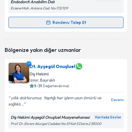
Endodonti Anabilim Dalı
Erzene Mah. Ankara Cad. No:172/109
Kişisel verilerimin işlenmesine ilişkin
Aydınlatma
Metni
'ni okudum ve kişisel verilerimin belirtilen
Randevu Talep Et
Randevu Takvimi Talebi
kapsamda işlenmesini kabul ediyorum.
Prof. Dr. Tuğba Türk Somer
için randevu takvimi
Takvim Talebini Gönder
Bölgenize yakın diğer uzmanlar
talebi oluşturun. Size bu uzmandan randevu almanız
için bir takvim hazırlandığında e-posta ile
bilgilendireceğiz.
Dt. Ayşegül Onuşluel
Diş Hekimi
E-posta Adresiniz
İzmir
, Bayraklı
5
(
31
Değerlendirme)
yıllık doktorumuz. Yaptığı her işlem uzun ömürlü ve
Devamı
Kişisel verilerimin işlenmesine ilişkin
Aydınlatma
sağlıklı...
Metni
'ni okudum ve kişisel verilerimin belirtilen
kapsamda işlenmesini kabul ediyorum.
Diş Hekimi Ayşegül Onuşluel Muayenehanesi
Haritada Göster
Prof. Dr. Ekrem Akurgal Caddesi No:51 Kat:3 Daire:2 35000