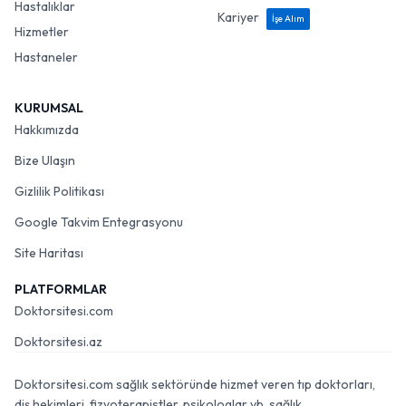
Hastalıklar
Kariyer
İşe Alım
Hizmetler
Hastaneler
KURUMSAL
Hakkımızda
Bize Ulaşın
Gizlilik Politikası
Google Takvim Entegrasyonu
Site Haritası
PLATFORMLAR
Doktorsitesi.com
Doktorsitesi.az
Doktorsitesi.com sağlık sektöründe hizmet veren tıp doktorları,
diş hekimleri, fizyoterapistler, psikologlar vb. sağlık