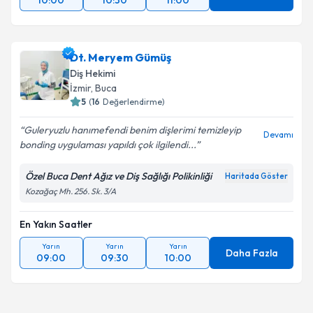
10:00
10:30
11:00
Dt. Meryem Gümüş
Diş Hekimi
İzmir
, Buca
5
(
16
Değerlendirme)
Guleryuzlu hanımefendi benim dişlerimi temizleyip
Devamı
bonding uygulaması yapıldı çok ilgilendi...
Özel Buca Dent Ağız ve Diş Sağlığı Polikinliği
Haritada Göster
Kozağaç Mh. 256. Sk. 3/A
En Yakın Saatler
Yarın
Yarın
Yarın
Daha Fazla
09:00
09:30
10:00