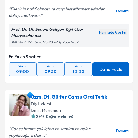
Ellerinin hafif olması ve acıyı hissettirmemesinden
Devamı
dolayı mutluyum.
Prof. Dr. Dt. Senem Gökçen Yiğit Özer
Haritada Göster
Muayenehanesi
Yelki Mah.2251 Sok. No:20 AA İç Kapı No:2
En Yakın Saatler
Yarın
Yarın
Yarın
Daha Fazla
09:00
09:30
10:00
Uzm. Dt. Gülfer Cansu Oral Tetik
Diş Hekimi
İzmir
, Menemen
5
(
47
Değerlendirme)
Cansu hanım çok içten ve samimi ve neler
Devamı
yapılacağına dair...