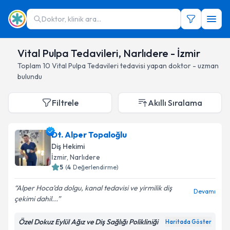
Doktor, klinik ara...
Vital Pulpa Tedavileri, Narlıdere - İzmir
Toplam
10
Vital Pulpa Tedavileri
tedavisi yapan doktor - uzman
bulundu
Filtrele
Akıllı Sıralama
Dt. Alper Topaloğlu
Diş Hekimi
İzmir
, Narlıdere
5
(
4
Değerlendirme)
Alper Hoca’da dolgu, kanal tedavisi ve yirmilik diş
Devamı
çekimi dahil...
Özel Dokuz Eylül Ağız ve Diş Sağlığı Polikliniği
Haritada Göster