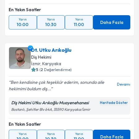
En Yakın Saatler
Yarın
Yarın
Yarın
Daha Fazla
10:00
10:30
11:00
Dt. Utku Arıkoğlu
Diş Hekimi
İzmir
, Karşıyaka
5
(
2
Değerlendirme)
Ben kendisine çok teşekkür ederim, sonunda aile
Devamı
hekimimi buldum diş...
Diş Hekimi Utku Arıkoğlu Muayenehanesi
Haritada Göster
Bostanlı, Şehitler Blv 64A, 35590 Karşıyaka/İzmir
En Yakın Saatler
Yarın
Yarın
Yarın
Daha Fazla