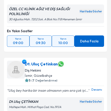
ÖZEL CC KLİNİK AĞIZ VE DİŞ SAĞLIĞI
Haritada Göster
POLİKLİNİĞİ
30 Ağustos Mah. 7202 Sok. A Blok No:11 B Menemen İzmir
En Yakın Saatler
Yarın
Yarın
Yarın
Daha Fazla
09:00
09:30
10:00
Dt. Uluç Çetinkan
Diş Hekimi
İzmir
, Güzelbahçe
5
(
7
Değerlendirme)
Devamı
Uluç bey harika bir insan olmasının yanı sıra çok iyi...
Dt.Uluç ÇETİNKAN
Haritada Göster
Maltepe Mah. Mithat Paşa Cad. No.191/A