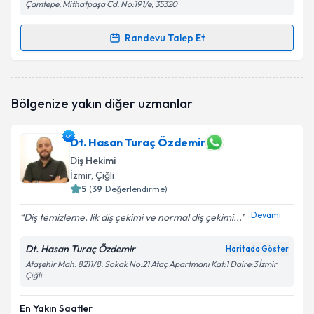
Çamtepe, Mithatpaşa Cd. No:191/e, 35320
Randevu Talep Et
Randevu Takvimi Talebi
Dt. Alper Topaloğlu
için randevu takvimi talebi
Bölgenize yakın diğer uzmanlar
oluşturun. Size bu uzmandan randevu almanız için bir
takvim hazırlandığında e-posta ile bilgilendireceğiz.
Dt. Hasan Turaç Özdemir
E-posta Adresiniz
Diş Hekimi
İzmir
, Çiğli
5
(
39
Değerlendirme)
Devamı
Kişisel verilerimin işlenmesine ilişkin
Aydınlatma
Diş temizleme. lik diş çekimi ve normal diş çekimi...
Metni
'ni okudum ve kişisel verilerimin belirtilen
kapsamda işlenmesini kabul ediyorum.
Dt. Hasan Turaç Özdemir
Haritada Göster
Ataşehir Mah. 8211/8. Sokak No:21 Ataç Apartmanı Kat:1 Daire:3 İzmir
Çiğli
Takvim Talebini Gönder
En Yakın Saatler