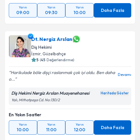
Yarın
Yarın
Yarın
Daha Fazla
09:00
09:30
10:00
Dt. Nergiz Arslan
Diş Hekimi
İzmir
, Güzelbahçe
5
(
45
Değerlendirme)
Harikulade böle dișçi raslanmak çok iyi oldu. Ben daha
Devamı
o...
Diş Hekimi Nergiz Arslan Muayenehanesi
Haritada Göster
Yalı, Mithatpaşa Cd. No:130/2
En Yakın Saatler
Yarın
Yarın
Yarın
Daha Fazla
10:00
11:00
12:00