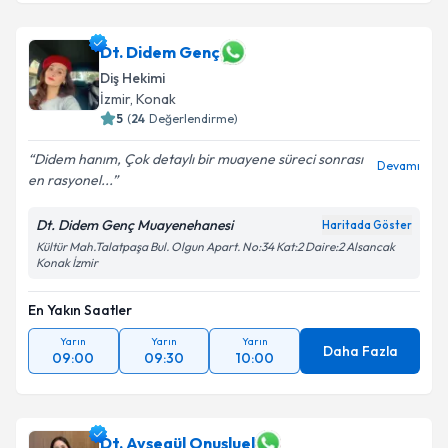
Dt. Didem Genç
Diş Hekimi
İzmir
, Konak
5
(
24
Değerlendirme)
Didem hanım, Çok detaylı bir muayene süreci sonrası
Devamı
en rasyonel...
Dt. Didem Genç Muayenehanesi
Haritada Göster
Kültür Mah.Talatpaşa Bul. Olgun Apart. No:34 Kat:2 Daire:2 Alsancak
Konak İzmir
En Yakın Saatler
Yarın
Yarın
Yarın
Daha Fazla
09:00
09:30
10:00
Dt. Ayşegül Onuşluel