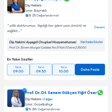
Diş Hekimi
İzmir
, Bayraklı
5
(
31
Değerlendirme)
yıllık doktorumuz. Yaptığı her işlem uzun ömürlü ve
Devamı
sağlıklı...
Diş Hekimi Ayşegül Onuşluel Muayenehanesi
Haritada Göster
Prof. Dr. Ekrem Akurgal Caddesi No:51 Kat:3 Daire:2 35000
En Yakın Saatler
Yarın
Yarın
Yarın
Daha Fazla
09:00
09:30
10:00
Prof. Dr. Dt. Senem Gökçen Yiğit Özer
Diş Hekimi
+
1
diğer
İzmir
, Güzelbahçe
5
(
50
Değerlendirme)