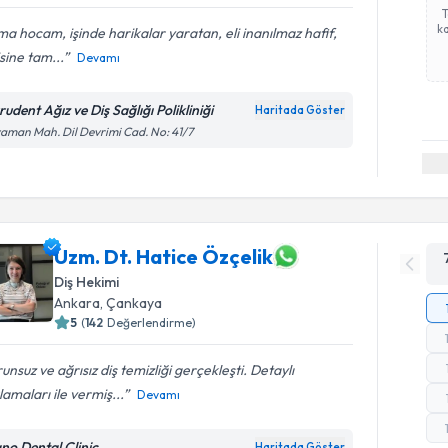
ka
a hocam, işinde harikalar yaratan, eli inanılmaz hafif,
isine tam...
Devamı
udent Ağız ve Diş Sağlığı Polikliniği
Haritada Göster
aman Mah. Dil Devrimi Cad. No: 41/7
Uzm. Dt. Hatice Özçelik
Diş Hekimi
Ankara
,
Çankaya
5
(
142
Değerlendirme)
unsuz ve ağrısız diş temizliği gerçekleşti. Detaylı
lamaları ile vermiş...
Devamı
ano Dental Clinic
Haritada Göster