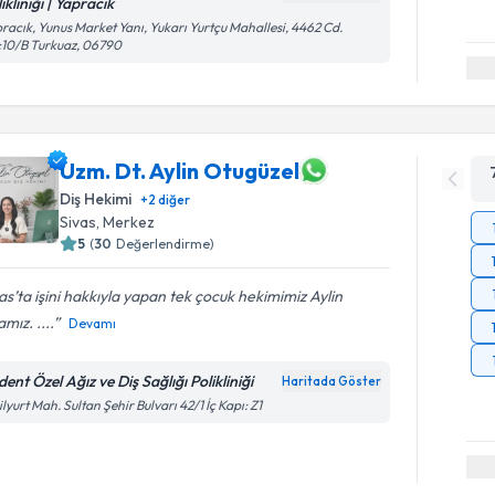
ikliniği | Yapracık
racık, Yunus Market Yanı, Yukarı Yurtçu Mahallesi, 4462 Cd.
10/B Turkuaz, 06790
Uzm. Dt. Aylin Otugüzel
Diş Hekimi
+
2
diğer
Sivas
,
Merkez
5
(
30
Değerlendirme)
as’ta işini hakkıyla yapan tek çocuk hekimimiz Aylin
mız. ....
Devamı
ent Özel Ağız ve Diş Sağlığı Polikliniği
Haritada Göster
ilyurt Mah. Sultan Şehir Bulvarı 42/1 İç Kapı: Z1