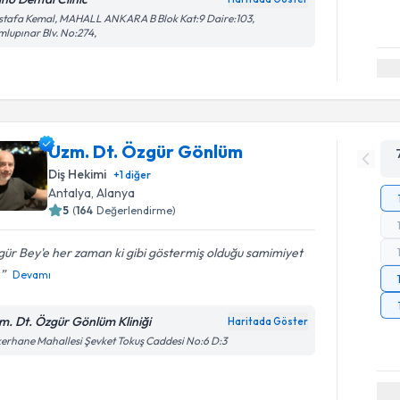
tafa Kemal, MAHALL ANKARA B Blok Kat:9 Daire:103,
lupınar Blv. No:274,
Uzm. Dt. Özgür Gönlüm
Diş Hekimi
+
1
diğer
Antalya
,
Alanya
5
(
164
Değerlendirme)
ür Bey'e her zaman ki gibi göstermiş olduğu samimiyet
.
Devamı
m. Dt. Özgür Gönlüm Kliniği
Haritada Göster
erhane Mahallesi Şevket Tokuş Caddesi No:6 D:3