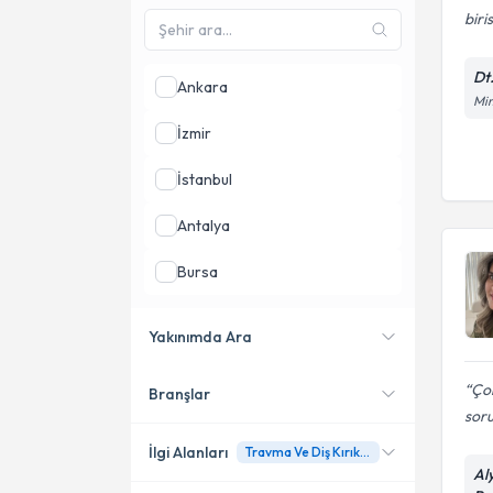
biris
Dt
Ankara
Mi
İzmir
İstanbul
Antalya
Bursa
Adana
Yakınımda Ara
Mersin
Çok
Branşlar
Konumuma yakın uzmanları
soru
göster
İlgi Alanları
Travma Ve Diş Kırıklarında Estetik Yaklaşımlar
Al