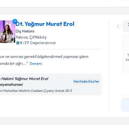
Dt. Yağmur Murat Erol
Diş Hekimi
Yalova
,
Çiftlikköy
5
(
77
Değerlendirme)
e ve sonrası gerekli bilgilendirmeli yapması işlem
ka
sında bir ağrı...
Devamı
ş Hekimi Yağmur Murat Erol
Haritada Göster
ayenehanesi
il Mahallesi Atatürk Caddesi Çiçekçi Sokak 28/3