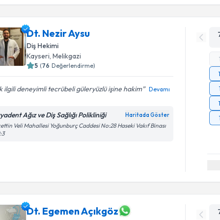
Dt. Nezir Aysu
Diş Hekimi
Kayseri
,
Melikgazi
5
(
76
Değerlendirme)
 ilgili deneyimli tecrübeli güleryüzlü işine hakim
Devamı
yadent Ağız ve Diş Sağlığı Polikliniği
Haritada Göster
ettin Veli Mahallesi Yoğunburç Caddesi No:28 Haseki Vakıf Binası
:3
Dt. Egemen Açıkgöz