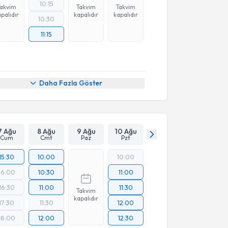
10:15
Takvim
Takvim
Takvim
palıdır
kapalıdır
kapalıdır
10:30
11:15
Daha Fazla Göster
7 Ağu
8 Ağu
9 Ağu
10 Ağu
Cum
Cmt
Paz
Pzt
15:30
10:00
10:00
16:00
10:30
11:00
16:30
11:00
11:30
Takvim
kapalıdır
17:30
11:30
12:00
18:00
12:00
12:30