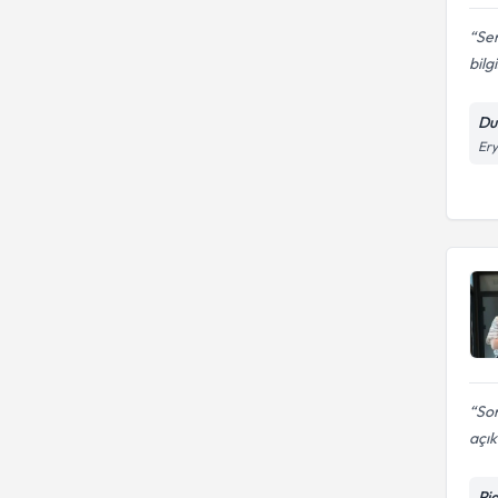
Sem
bilg
Dur
Ery
Sor
açık
Pi