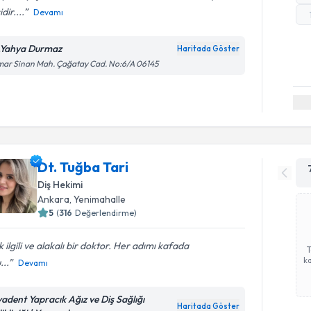
idir....
Devamı
.Yahya Durmaz
Haritada Göster
mar Sinan Mah. Çağatay Cad. No:6/A 06145
Dt. Tuğba Tari
Diş Hekimi
Ankara
,
Yenimahalle
5
(
316
Değerlendirme)
 ilgili ve alakalı bir doktor. Her adımı kafada
ka
...
Devamı
yadent Yapracık Ağız ve Diş Sağlığı
Haritada Göster