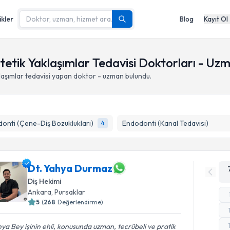
ikler
Blog
Kayıt Ol
tetik Yaklaşımlar Tedavisi Doktorları - Uzm
laşımlar
tedavisi yapan doktor - uzman bulundu.
onti (Çene-Diş Bozuklukları)
Endodonti (Kanal Tedavisi)
4
Dt. Yahya Durmaz
Diş Hekimi
Ankara
,
Pursaklar
5
(
268
Değerlendirme)
ya Bey işinin ehli, konusunda uzman, tecrübeli ve pratik