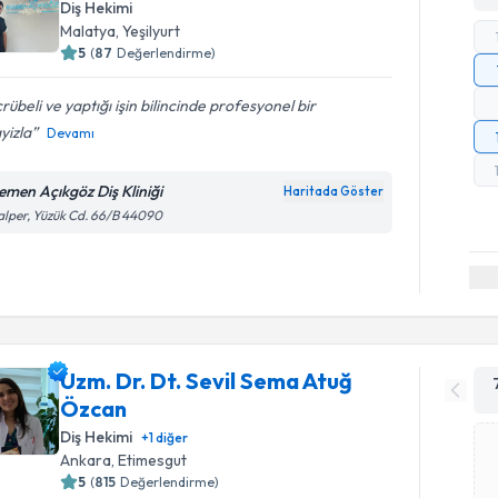
Diş Hekimi
Malatya
,
Yeşilyurt
5
(
87
Değerlendirme)
rübeli ve yaptığı işin bilincinde profesyonel bir
yizla
Devamı
emen Açıkgöz Diş Kliniği
Haritada Göster
lper, Yüzük Cd. 66/B 44090
Uzm. Dr. Dt. Sevil Sema Atuğ
Özcan
Diş Hekimi
+
1
diğer
Ankara
,
Etimesgut
5
(
815
Değerlendirme)