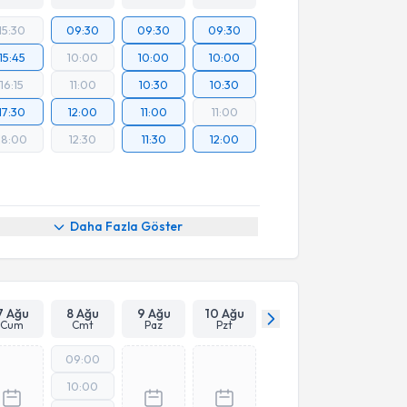
15:30
09:30
09:30
09:30
15:45
10:00
10:00
10:00
16:15
11:00
10:30
10:30
17:30
12:00
11:00
11:00
18:00
12:30
11:30
12:00
Daha Fazla Göster
7 Ağu
8 Ağu
9 Ağu
10 Ağu
Cum
Cmt
Paz
Pzt
09:00
10:00