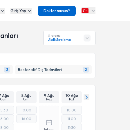
Giriş Yap
Doktor musun?
anları
Sıralama
Akıllı Sıralama
Restoratif Diş Tedavileri
3
2
7 Ağu
8 Ağu
9 Ağu
10 Ağu
Cum
Cmt
Paz
Pzt
15:30
10:00
10:00
16:00
16:00
11:00
18:00
11:30
Takvim