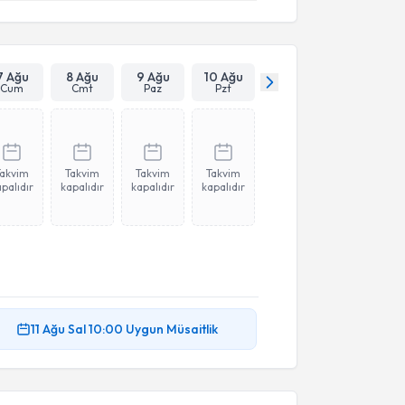
7 Ağu
8 Ağu
9 Ağu
10 Ağu
Cum
Cmt
Paz
Pzt
Takvim
Takvim
Takvim
Takvim
palıdır
kapalıdır
kapalıdır
kapalıdır
11 Ağu
Sal
10:00
Uygun Müsaitlik