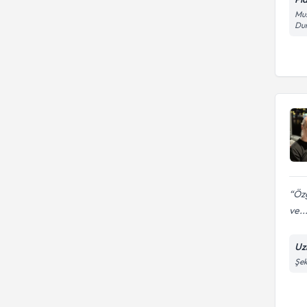
Mus
Dum
Özg
ve..
Uz
Şek