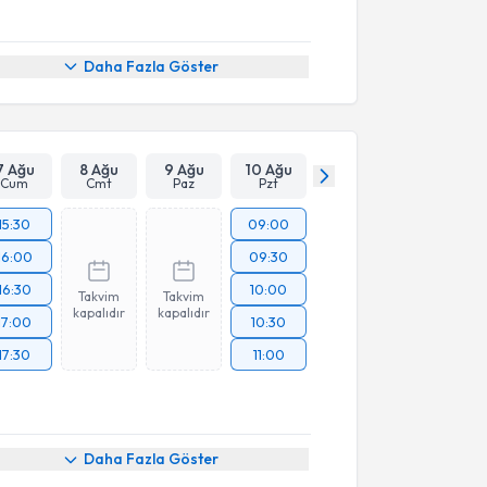
Daha Fazla Göster
7 Ağu
8 Ağu
9 Ağu
10 Ağu
Cum
Cmt
Paz
Pzt
15:30
09:00
16:00
09:30
16:30
10:00
Takvim
Takvim
kapalıdır
kapalıdır
17:00
10:30
17:30
11:00
Daha Fazla Göster