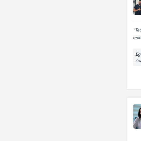
Tec
anla
Eg
Öza