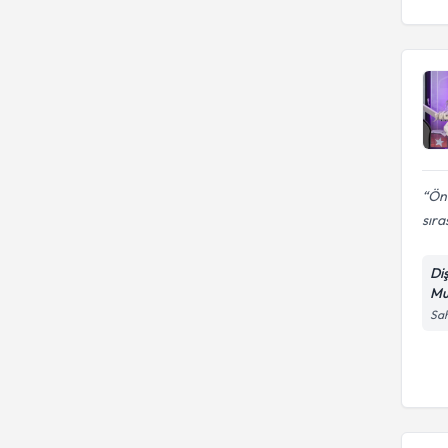
Önc
sıra
Di
Mu
Sah