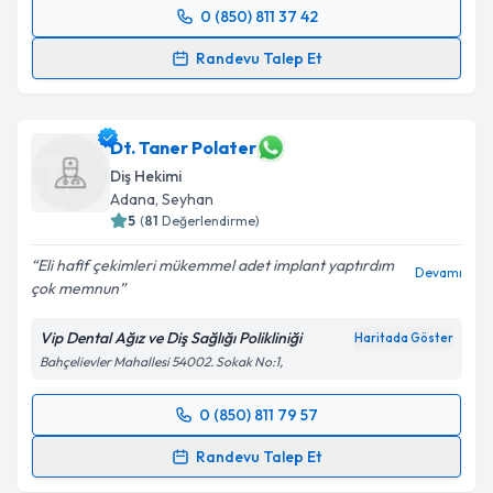
0 (850) 811 37 42
Randevu Takvimi Talebi
Randevu Talep Et
Dt. Ayşe Çulha Topal
için randevu takvimi talebi
oluşturun. Size bu uzmandan randevu almanız için bir
takvim hazırlandığında e-posta ile bilgilendireceğiz.
Dt. Taner Polater
Diş Hekimi
E-posta Adresiniz
Adana
, Seyhan
5
(
81
Değerlendirme)
Eli hafif çekimleri mükemmel adet implant yaptırdım
Devamı
çok memnun
Kişisel verilerimin işlenmesine ilişkin
Aydınlatma
Metni
'ni okudum ve kişisel verilerimin belirtilen
Vip Dental Ağız ve Diş Sağlığı Polikliniği
Haritada Göster
kapsamda işlenmesini kabul ediyorum.
Bahçelievler Mahallesi 54002. Sokak No:1,
Takvim Talebini Gönder
0 (850) 811 79 57
Randevu Takvimi Talebi
Randevu Talep Et