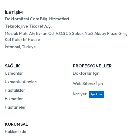
İLETİŞİM
Doktorsitesi Com Bilgi Hizmetleri
Teknoloji ve Ticaret A.Ş.
Maslak Mah. Ahi Evran Cd. A.O.S 55 Sokak No:2 Aksoy Plaza Giriş
Kat Kolektif House
İstanbul, Türkiye
SAĞLIK
PROFESYONELLER
Uzmanlar
Doktorlar İçin
Uzmanlık Alanları
Web Siteniz İçin
Hastalıklar
Kariyer
İşe Alım
Hizmetler
Hastaneler
KURUMSAL
Hakkımızda