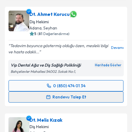
Dt. Taner Polater
için randevu takvimi talebi
oluşturun. Size bu uzmandan randevu almanız için bir
takvim hazırlandığında e-posta ile bilgilendireceğiz.
Dt. Ahmet Korucu
Diş Hekimi
E-posta Adresiniz
Adana
, Seyhan
5
(
81
Değerlendirme)
Tedavim boyunca göstermiş olduğu özen, mesleki bilgi
Devamı
ve hasta odaklı...
Kişisel verilerimin işlenmesine ilişkin
Aydınlatma
Metni
'ni okudum ve kişisel verilerimin belirtilen
Vip Dental Ağız ve Diş Sağlığı Polikliniği
Haritada Göster
kapsamda işlenmesini kabul ediyorum.
Bahçelievler Mahallesi 54002. Sokak No:1,
Takvim Talebini Gönder
0 (850) 474 01 34
Randevu Takvimi Talebi
Randevu Talep Et
Dt. Ahmet Korucu
için randevu takvimi talebi
oluşturun. Size bu uzmandan randevu almanız için bir
Dt. Melis Kızak
takvim hazırlandığında e-posta ile bilgilendireceğiz.
Diş Hekimi
E-posta Adresiniz