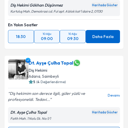
Diş Hekimi Gökhan Düşünmez
Haritada Göster
Kurtuluş Mah. Demokrasi cd. Ful apt. A blok kat 1 daire 2, 01130
En Yakın Saatler
10 Ağu
10 Ağu
18:30
Daha Fazla
09:00
09:30
Dt. Ayşe Çulha Topal
Diş Hekimi
Adana
, Saimbeyli
5
(
4
Değerlendirme)
Diş hekimim son derece ilgili, güler yüzlü ve
Devamı
profesyoneldi. Tedavi...
Dt. Ayşe Çulha Topal
Haritada Göster
Fatih Mah. 1 Nolu Sk. No:1/1