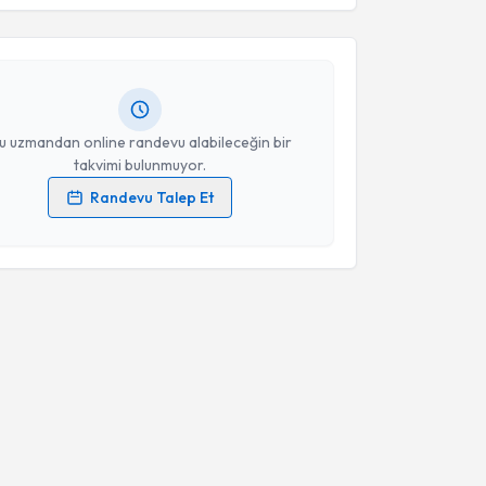
 Atılgan
için randevu takvimi talebi oluşturun. Size bu
ndevu almanız için bir takvim hazırlandığında e-
lgilendireceğiz.
resiniz
u uzmandan online randevu alabileceğin bir
takvimi bulunmuyor.
Randevu Talep Et
 verilerimin işlenmesine ilişkin
Aydınlatma Metni
'ni
 ve kişisel verilerimin belirtilen kapsamda
esini kabul ediyorum.
Takvim Talebini Gönder