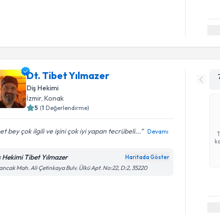
Dt. Tibet Yılmazer
Diş Hekimi
İzmir
, Konak
5
(
1
Değerlendirme)
et bey çok ilgili ve işini çok iyi yapan tecrübeli...
Devamı
ka
ş Hekimi Tibet Yılmazer
Haritada Göster
ancak Mah. Ali Çetinkaya Bulv. Ülkü Apt. No:22, D:2, 35220
Randevu T