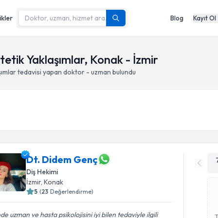
ikler
Blog
Kayıt Ol
tetik Yaklaşımlar, Konak - İzmir
şımlar
tedavisi yapan doktor - uzman bulundu
Dt. Didem Genç
Diş Hekimi
İzmir
, Konak
5
(
23
Değerlendirme)
nde uzman ve hasta psikolojisini iyi bilen tedaviyle ilgili