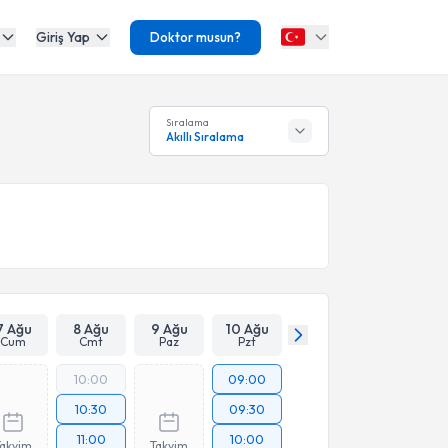
Giriş Yap
Doktor musun?
Sıralama
Akıllı Sıralama
7 Ağu
8 Ağu
9 Ağu
10 Ağu
Cum
Cmt
Paz
Pzt
10:00
09:00
10:30
09:30
11:00
10:00
Takvim
Takvim