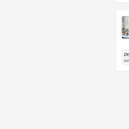
Dt
Kül