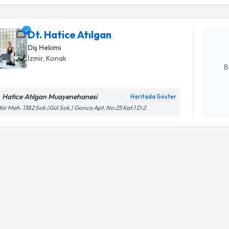
Dt. Hatice
uzmandan ra
Dt. Hatice Atılgan
posta ile bi
Diş Hekimi
E-posta Ad
İzmir
, Konak
B
. Hatice Atılgan Muayenehanesi
Haritada Göster
Kişisel
tür Mah. 1382 Sok.(Gül Sok.) Gonca Apt. No:25 Kat:1 D:2
okudum
işlenm