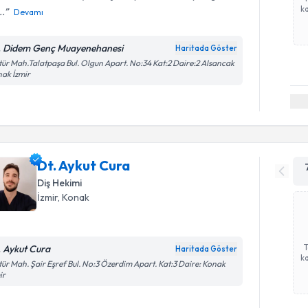
ka
..
Devamı
. Didem Genç Muayenehanesi
Haritada Göster
tür Mah.Talatpaşa Bul. Olgun Apart. No:34 Kat:2 Daire:2 Alsancak
ak İzmir
Dt. Aykut Cura
Diş Hekimi
İzmir
, Konak
. Aykut Cura
Haritada Göster
ka
tür Mah. Şair Eşref Bul. No:3 Özerdim Apart. Kat:3 Daire: Konak
ir