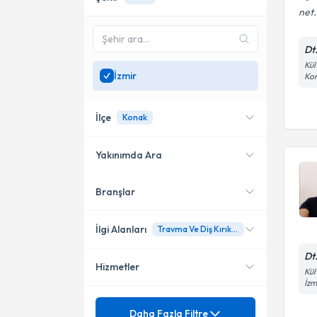
net.
Dt
Kül
İzmir
Kon
İlçe
Konak
Yakınımda Ara
Branşlar
Konumuma yakın uzmanları
Karşıyaka
göster
Konak
İlgi Alanları
Travma Ve Diş Kırıklarında Estetik Yaklaşımlar
Bayraklı
Dt
Hizmetler
Diş Hekimi
Kül
İzm
Bornova
Mezuniyet
20 Yaş Dişi
Daha Fazla Filtre
Güzelbahçe