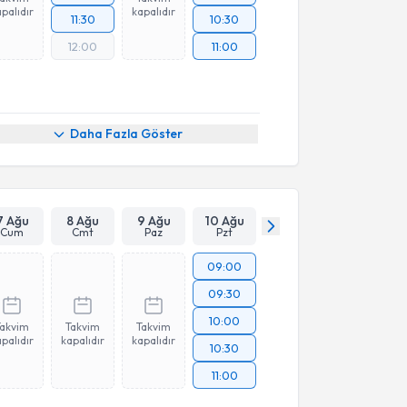
palıdır
kapalıdır
11:30
10:30
12:00
11:00
Daha Fazla Göster
7 Ağu
8 Ağu
9 Ağu
10 Ağu
Cum
Cmt
Paz
Pzt
09:00
09:30
10:00
Takvim
Takvim
Takvim
palıdır
kapalıdır
kapalıdır
10:30
11:00