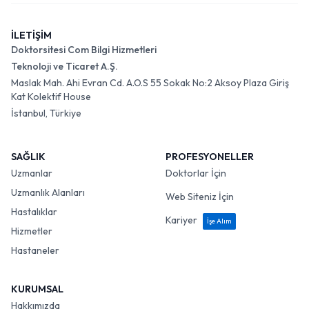
İLETİŞİM
Doktorsitesi Com Bilgi Hizmetleri
Teknoloji ve Ticaret A.Ş.
Maslak Mah. Ahi Evran Cd. A.O.S 55 Sokak No:2 Aksoy Plaza Giriş
Kat Kolektif House
İstanbul, Türkiye
SAĞLIK
PROFESYONELLER
Uzmanlar
Doktorlar İçin
Uzmanlık Alanları
Web Siteniz İçin
Hastalıklar
Kariyer
İşe Alım
Hizmetler
Hastaneler
KURUMSAL
Hakkımızda