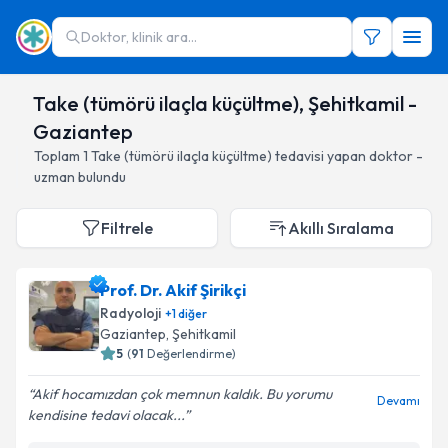
Doktor, klinik ara...
Take (tümörü ilaçla küçültme), Şehitkamil -
Gaziantep
Toplam
1
Take (tümörü ilaçla küçültme)
tedavisi yapan doktor -
uzman bulundu
Filtrele
Akıllı Sıralama
Prof. Dr. Akif Şirikçi
Radyoloji
+
1
diğer
Gaziantep
, Şehitkamil
5
(
91
Değerlendirme)
Akif hocamızdan çok memnun kaldık. Bu yorumu
Devamı
kendisine tedavi olacak...