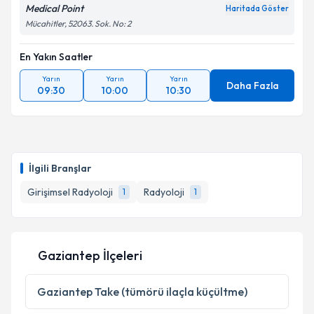
Medical Point
Haritada Göster
Mücahitler, 52063. Sok. No: 2
En Yakın Saatler
Yarın
Yarın
Yarın
Daha Fazla
09:30
10:00
10:30
İlgili Branşlar
Girişimsel Radyoloji
Radyoloji
1
1
Gaziantep İlçeleri
Gaziantep
Take (tümörü ilaçla küçültme)