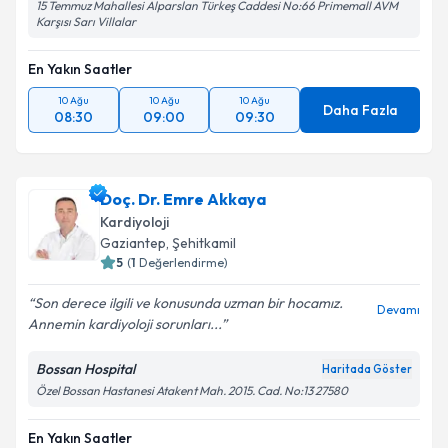
15 Temmuz Mahallesi Alparslan Türkeş Caddesi No:66 Primemall AVM
Karşısı Sarı Villalar
En Yakın Saatler
10 Ağu
10 Ağu
10 Ağu
Daha Fazla
08:30
09:00
09:30
Doç. Dr. Emre Akkaya
Kardiyoloji
Gaziantep
, Şehitkamil
5
(
1
Değerlendirme)
Son derece ilgili ve konusunda uzman bir hocamız.
Devamı
Annemin kardiyoloji sorunları...
Bossan Hospital
Haritada Göster
Özel Bossan Hastanesi Atakent Mah. 2015. Cad. No:13 27580
En Yakın Saatler