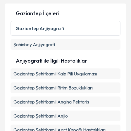
Gaziantep İlçeleri
Kişisel verilerimin işlenmesine ilişkin
Aydınlatma
Metni
'ni okudum ve kişisel verilerimin belirtilen
Gaziantep
Anjiyografi
kapsamda işlenmesini kabul ediyorum.
Şahinbey
Anjiyografi
Takvim Talebini Gönder
Anjiyografi ile İlgili Hastalıklar
Gaziantep Şehitkamil Kalp Pili Uygulaması
Gaziantep Şehitkamil Ritim Bozuklukları
Gaziantep Şehitkamil Angina Pektoris
Gaziantep Şehitkamil Anjio
Gaziantep Şehitkamil Aort Kapağı Hastalıkları