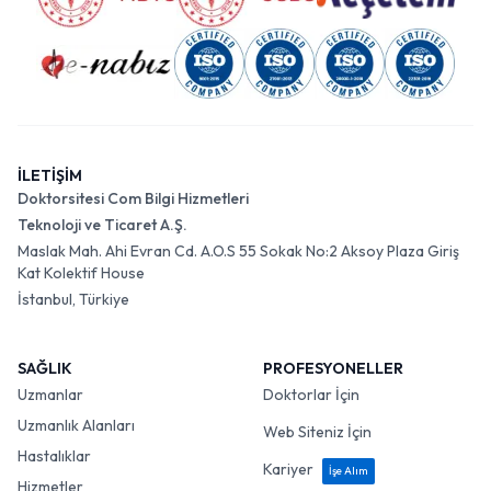
İLETİŞİM
Doktorsitesi Com Bilgi Hizmetleri
Teknoloji ve Ticaret A.Ş.
Maslak Mah. Ahi Evran Cd. A.O.S 55 Sokak No:2 Aksoy Plaza Giriş
Kat Kolektif House
İstanbul, Türkiye
SAĞLIK
PROFESYONELLER
Uzmanlar
Doktorlar İçin
Uzmanlık Alanları
Web Siteniz İçin
Hastalıklar
Kariyer
İşe Alım
Hizmetler