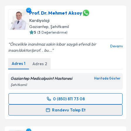
Prof. Dr. Mehmet Aksoy
Kardiyoloji
Gaziantep
, Şehitkamil
5
(
3
Değerlendirme)
Öncelikle inanılmaz sakin kibar saygılı efendi bir
Devamı
insan/doktor/prof. . bu...
Adres
1
Adres
2
Gaziantep Medicalpoint Hastanesi
Haritada Göster
Şehitkamil
0 (850) 811 73 08
Randevu Takvimi Talebi
Randevu Talep Et
Prof. Dr. Mehmet Aksoy
için randevu takvimi talebi
oluşturun. Size bu uzmandan randevu almanız için bir