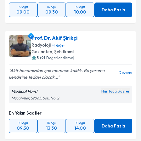
10 Ağu
10 Ağu
10 Ağu
Daha Fazla
09:00
09:30
10:00
Prof. Dr. Akif Şirikçi
Radyoloji
+
1
diğer
Gaziantep
, Şehitkamil
5
(
91
Değerlendirme)
Akif hocamızdan çok memnun kaldık. Bu yorumu
Devamı
kendisine tedavi olacak...
Medical Point
Haritada Göster
Mücahitler, 52063. Sok. No: 2
En Yakın Saatler
10 Ağu
10 Ağu
10 Ağu
Daha Fazla
09:30
13:30
14:00