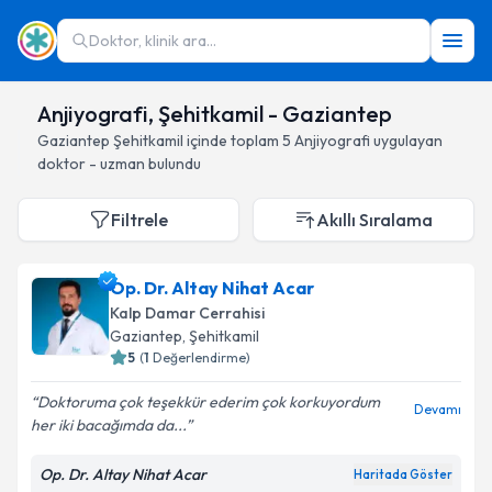
Doktor, klinik ara...
Anjiyografi, Şehitkamil - Gaziantep
Gaziantep
Şehitkamil
içinde toplam
5
Anjiyografi
uygulayan
doktor - uzman bulundu
Filtrele
Akıllı Sıralama
Op. Dr. Altay Nihat Acar
Kalp Damar Cerrahisi
Gaziantep
, Şehitkamil
5
(
1
Değerlendirme)
Doktoruma çok teşekkür ederim çok korkuyordum
Devamı
her iki bacağımda da...
Op. Dr. Altay Nihat Acar
Haritada Göster